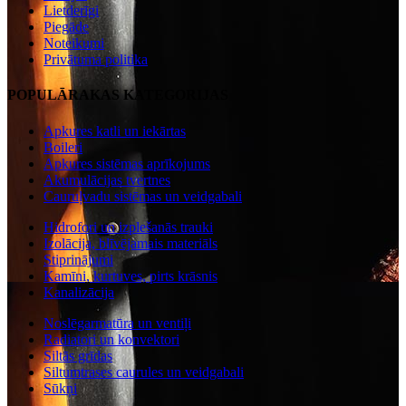
Lietderīgi
Piegāde
Noteikumi
Privātuma politika
POPULĀRAKAS KATEGORIJAS
Apkures katli un iekārtas
Boileri
Apkures sistēmas aprīkojums
Akumulācijas tvertnes
Cauruļvadu sistēmas un veidgabali
Hidrofori un izplešanās trauki
Izolācija, blīvējamais materiāls
Stiprinājumi
Kamīni, kurtuves, pirts krāsnis
Kanalizācija
Noslēgarmatūra un ventiļi
Radiatori un konvektori
Siltās grīdas
Siltumtrases caurules un veidgabali
Sūkņi