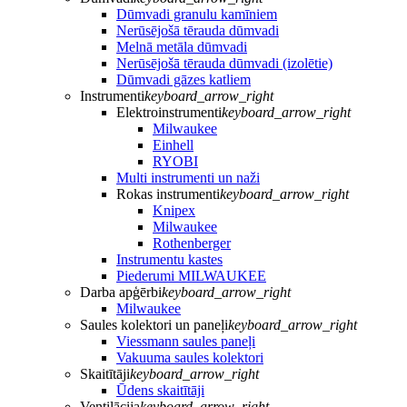
Dūmvadi granulu kamīniem
Nerūsējošā tērauda dūmvadi
Melnā metāla dūmvadi
Nerūsējošā tērauda dūmvadi (izolētie)
Dūmvadi gāzes katliem
Instrumenti
keyboard_arrow_right
Elektroinstrumenti
keyboard_arrow_right
Milwaukee
Einhell
RYOBI
Multi instrumenti un naži
Rokas instrumenti
keyboard_arrow_right
Knipex
Milwaukee
Rothenberger
Instrumentu kastes
Piederumi MILWAUKEE
Darba apģērbi
keyboard_arrow_right
Milwaukee
Saules kolektori un paneļi
keyboard_arrow_right
Viessmann saules paneļi
Vakuuma saules kolektori
Skaitītāji
keyboard_arrow_right
Ūdens skaitītāji
Ventilācija
keyboard_arrow_right