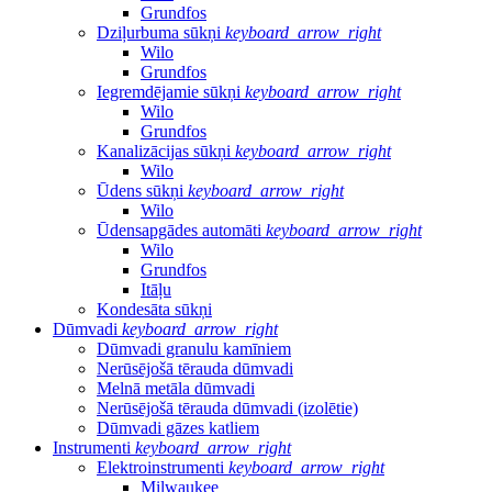
Grundfos
Dziļurbuma sūkņi
keyboard_arrow_right
Wilo
Grundfos
Iegremdējamie sūkņi
keyboard_arrow_right
Wilo
Grundfos
Kanalizācijas sūkņi
keyboard_arrow_right
Wilo
Ūdens sūkņi
keyboard_arrow_right
Wilo
Ūdensapgādes automāti
keyboard_arrow_right
Wilo
Grundfos
Itāļu
Kondesāta sūkņi
Dūmvadi
keyboard_arrow_right
Dūmvadi granulu kamīniem
Nerūsējošā tērauda dūmvadi
Melnā metāla dūmvadi
Nerūsējošā tērauda dūmvadi (izolētie)
Dūmvadi gāzes katliem
Instrumenti
keyboard_arrow_right
Elektroinstrumenti
keyboard_arrow_right
Milwaukee