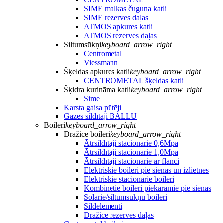
SIME malkas čuguna katli
SIME rezerves daļas
ATMOS apkures katli
ATMOS rezerves daļas
Siltumsūkņi
keyboard_arrow_right
Centrometal
Viessmann
Šķeldas apkures katli
keyboard_arrow_right
CENTROMETAL šķeldas katli
Šķidra kurināma katli
keyboard_arrow_right
Sime
Karsta gaisa pūtēji
Gāzes sildītāji BALLU
Boileri
keyboard_arrow_right
Dražice boileri
keyboard_arrow_right
Ātrsildītāji stacionārie 0,6Mpa
Ātrsildītāji stacionārie 1,0Mpa
Ātrsildītāji stacionārie ar flanci
Elektriskie boileri pie sienas un izlietnes
Elektriskie stacionārie boileri
Kombinētie boileri piekaramie pie sienas
Solārie/siltumsūkņu boileri
Sildelementi
Dražice rezerves daļas