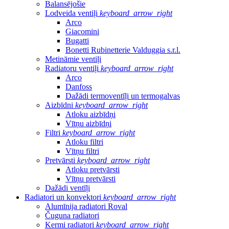
Balansējošie
Lodveida ventiļi
keyboard_arrow_right
Arco
Giacomini
Bugatti
Bonetti Rubinetterie Valduggia s.r.l.
Metināmie ventiļi
Radiatoru ventiļi
keyboard_arrow_right
Arco
Danfoss
Dažādi termoventīļi un termogalvas
Aizbīdni
keyboard_arrow_right
Atloku aizbīdņi
Vītņu aizbīdņi
Filtri
keyboard_arrow_right
Atloku filtri
Vītņu filtri
Pretvārsti
keyboard_arrow_right
Atloku pretvārsti
Vītņu pretvārsti
Dažādi ventīļi
Radiatori un konvektori
keyboard_arrow_right
Alumīnija radiatori Roval
Čuguna radiatori
Kermi radiatori
keyboard_arrow_right