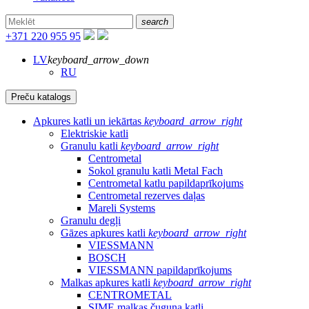
search
+371 220 955 95
LV
keyboard_arrow_down
RU
Preču katalogs
Apkures katli un iekārtas
keyboard_arrow_right
Elektriskie katli
Granulu katli
keyboard_arrow_right
Centrometal
Sokol granulu katli Metal Fach
Centrometal katlu papildaprīkojums
Centrometal rezerves daļas
Mareli Systems
Granulu degļi
Gāzes apkures katli
keyboard_arrow_right
VIESSMANN
BOSCH
VIESSMANN papildaprīkojums
Malkas apkures katli
keyboard_arrow_right
CENTROMETAL
SIME malkas čuguna katli