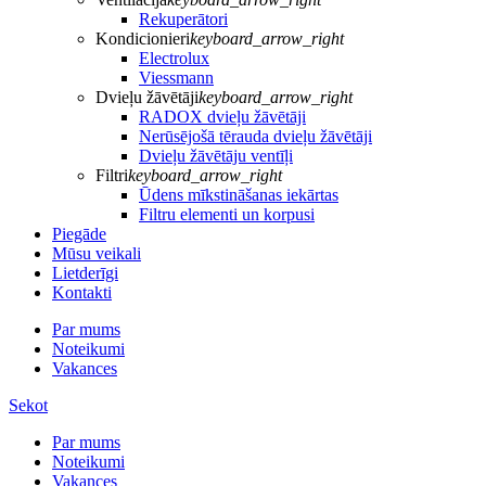
Rekuperātori
Kondicionieri
keyboard_arrow_right
Electrolux
Viessmann
Dvieļu žāvētāji
keyboard_arrow_right
RADOX dvieļu žāvētāji
Nerūsējošā tērauda dvieļu žāvētāji
Dvieļu žāvētāju ventīļi
Filtri
keyboard_arrow_right
Ūdens mīkstināšanas iekārtas
Filtru elementi un korpusi
Piegāde
Mūsu veikali
Lietderīgi
Kontakti
Par mums
Noteikumi
Vakances
Sekot
Par mums
Noteikumi
Vakances