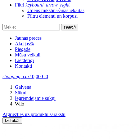
Filtri
keyboard_arrow_right
Ūdens mīkstināšanas iekārtas
Filtru elementi un korpusi
search
Jaunas preces
Akcijas
%
Piegāde
Mūsu veikali
Lietderīgi
Kontakti
shopping_cart
0,00
€
0
Galvenā
Sūkņi
Iegremdējamie sūkņi
Wilo
Atgriezties uz produktu sarakstu
Izdrukāt