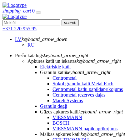
shopping_cart
0
search
+371 220 955 95
LV
keyboard_arrow_down
RU
Preču katalogs
keyboard_arrow_right
Apkures katli un iekārtas
keyboard_arrow_right
Elektriskie katli
Granulu katli
keyboard_arrow_right
Centrometal
Sokol granulu katli Metal Fach
Centrometal katlu papildaprīkojums
Centrometal rezerves daļas
Mareli Systems
Granulu degļi
Gāzes apkures katli
keyboard_arrow_right
VIESSMANN
BOSCH
VIESSMANN papildaprīkojums
Malkas apkures katli
keyboard_arrow_right
CENTROMETAL