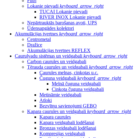
Filtri
Lokanie pievadi
keyboard_arrow_right
TUCAI Lokanie pievadi
RIVER INOX Lokanie pievadi
Nepārtrauktās barošanas avoti, UPS
Ūdensapgādes kolektori
Akumulācijas tvertnes
keyboard_arrow_right
Centrometal
Dražice
Akumulācijas tvertnes REFLEX
Cauruļvadu sistēmas un veidgabali
keyboard_arrow_right
Carbon caurules un veidgabali
Tērauda caurules un veidgabali
keyboard_arrow_right
Caurules melnas, cinkotas u.c.
Čuguna veidgabali
keyboard_arrow_right
Melnā čuguna veidgabali
Cinkota čuguna veidgabali
Metināmie veidgabali
Atloki
Bezvītņu savienojumi GEBO
Kapara caurules un veidgabali
keyboard_arrow_right
Kapara caurules
Kapara veidgabali lodēšanai
Bronzas veidgabali lodēšanai
Kompresijas veidgabali