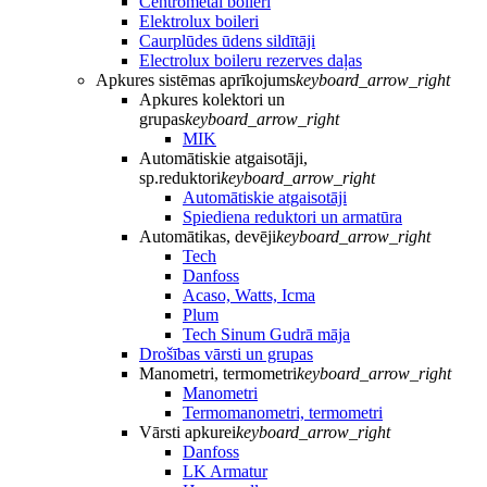
Centrometal boileri
Elektrolux boileri
Caurplūdes ūdens sildītāji
Electrolux boileru rezerves daļas
Apkures sistēmas aprīkojums
keyboard_arrow_right
Apkures kolektori un
grupas
keyboard_arrow_right
MIK
Automātiskie atgaisotāji,
sp.reduktori
keyboard_arrow_right
Automātiskie atgaisotāji
Spiediena reduktori un armatūra
Automātikas, devēji
keyboard_arrow_right
Tech
Danfoss
Acaso, Watts, Icma
Plum
Tech Sinum Gudrā māja
Drošības vārsti un grupas
Manometri, termometri
keyboard_arrow_right
Manometri
Termomanometri, termometri
Vārsti apkurei
keyboard_arrow_right
Danfoss
LK Armatur