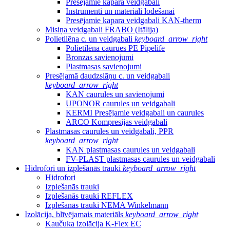
Presējamie kapara veidgabali
Instrumenti un materiāli lodēšanai
Presējamie kapara veidgabali KAN-therm
Misiņa veidgabali FRABO (Itālija)
Polietilēna c. un veidgabali
keyboard_arrow_right
Polietilēna caurues PE Pipelife
Bronzas savienojumi
Plastmasas savienojumi
Presējamā daudzslāņu c. un veidgabali
keyboard_arrow_right
KAN caurules un savienojumi
UPONOR caurules un veidgabali
KERMI Presējamie veidgabali un caurules
ARCO Kompresijas veidgabali
Plastmasas caurules un veidgabali, PPR
keyboard_arrow_right
KAN plastmasas caurules un veidgabali
FV-PLAST plastmasas caurules un veidgabali
Hidrofori un izplešanās trauki
keyboard_arrow_right
Hidrofori
Izplešanās trauki
Izplešanās trauki REFLEX
Izplešanās trauki NEMA Winkelmann
Izolācija, blīvējamais materiāls
keyboard_arrow_right
Kaučuka izolācija K-Flex EC