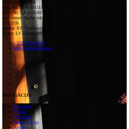
"PROSALE" SIA
Reģ. Nr.: 41503051118
PVN Nr.: LV41503051118
Jur. adrese: Skolas iela 2-29, Upeslejas, Stopiņu pag., Ropažu nov.,
LV-2118
Banka: AS "Luminor bank", RIKOLV2X
Konts: LV32RIKO0002930205308
+371 220 955 95
info@siltumtehnika.lv
NAVIGĀCIJA
Par mums
Veikali
Vakances
Jaunas preces
Akcijas