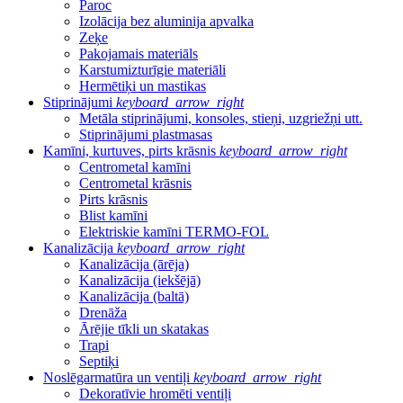
Paroc
Izolācija bez aluminija apvalka
Zeķe
Pakojamais materiāls
Karstumizturīgie materiāli
Hermētiķi un mastikas
Stiprinājumi
keyboard_arrow_right
Metāla stiprinājumi, konsoles, stieņi, uzgriežņi utt.
Stiprinājumi plastmasas
Kamīni, kurtuves, pirts krāsnis
keyboard_arrow_right
Centrometal kamīni
Centrometal krāsnis
Pirts krāsnis
Blist kamīni
Elektriskie kamīni TERMO-FOL
Kanalizācija
keyboard_arrow_right
Kanalizācija (ārēja)
Kanalizācija (iekšējā)
Kanalizācija (baltā)
Drenāža
Ārējie tīkli un skatakas
Trapi
Septiķi
Noslēgarmatūra un ventiļi
keyboard_arrow_right
Dekoratīvie hromēti ventiļi