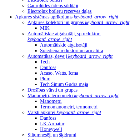
Caurplūdes ūdens sildītāji
Electrolux boileru rezerves daļas
Apkures sistēmas aprīkojums
keyboard_arrow_right
Apkures kolektori un grupas
keyboard_arrow_right
MIK
Automātiskie atgaisotāji, sp.reduktori
keyboard_arrow_right
Automātiskie atgaisotāji
Spiediena reduktori un armatūra
Automātikas, devēji
keyboard_arrow_right
Tech
Danfoss
Acaso, Watts, Icma
Plum
Tech Sinum Gudrā māja
Drošības vārsti un grupas
Manometri, termometri
keyboard_arrow_right
Manometri
Termomanometri, termometri
Vārsti apkurei
keyboard_arrow_right
Danfoss
LK Armatur
Honeywell
Siltumnesēji un šķidrumi