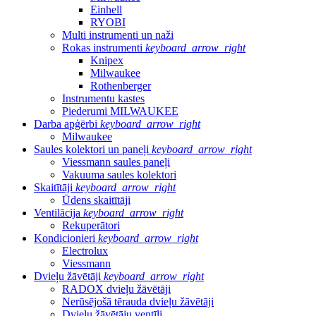
Einhell
RYOBI
Multi instrumenti un naži
Rokas instrumenti
keyboard_arrow_right
Knipex
Milwaukee
Rothenberger
Instrumentu kastes
Piederumi MILWAUKEE
Darba apģērbi
keyboard_arrow_right
Milwaukee
Saules kolektori un paneļi
keyboard_arrow_right
Viessmann saules paneļi
Vakuuma saules kolektori
Skaitītāji
keyboard_arrow_right
Ūdens skaitītāji
Ventilācija
keyboard_arrow_right
Rekuperātori
Kondicionieri
keyboard_arrow_right
Electrolux
Viessmann
Dvieļu žāvētāji
keyboard_arrow_right
RADOX dvieļu žāvētāji
Nerūsējošā tērauda dvieļu žāvētāji
Dvieļu žāvētāju ventīļi