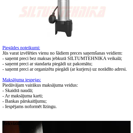
Piegādes noteikumi:
Jūs varat izvēlēties vienu no šādiem preces saņemšanas veidiem:
- saņemt preci bez maksas jebkurā SILTUMTEHNIKA veikalā;
- saņemt preci ar standarta piegādi uz pakomātu;
- saņemt preci ar organizētu piegādi (ar kurjeru) uz norādīto adresi.
Maksājuma iespejas:
Piedāvājam vairākus maksājuma veidus:
- Skaidrā naudā;
- Ar maksājuma karti;
- Bankas pārskaitījumu;
- Iespējams noformēt līzingu.
Rekvizīti: