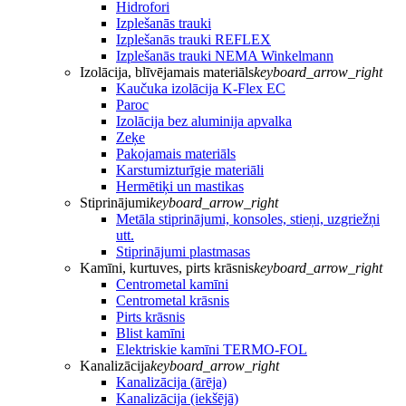
Hidrofori
Izplešanās trauki
Izplešanās trauki REFLEX
Izplešanās trauki NEMA Winkelmann
Izolācija, blīvējamais materiāls
keyboard_arrow_right
Kaučuka izolācija K-Flex EC
Paroc
Izolācija bez aluminija apvalka
Zeķe
Pakojamais materiāls
Karstumizturīgie materiāli
Hermētiķi un mastikas
Stiprinājumi
keyboard_arrow_right
Metāla stiprinājumi, konsoles, stieņi, uzgriežņi
utt.
Stiprinājumi plastmasas
Kamīni, kurtuves, pirts krāsnis
keyboard_arrow_right
Centrometal kamīni
Centrometal krāsnis
Pirts krāsnis
Blist kamīni
Elektriskie kamīni TERMO-FOL
Kanalizācija
keyboard_arrow_right
Kanalizācija (ārēja)
Kanalizācija (iekšējā)