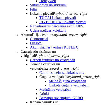
Honeywell
Siltumnesēji un šķidrumi
Filtri
Lokanie pievadi
keyboard_arrow_right
TUCAI Lokanie pievadi
RIVER INOX Lokanie pievadi
Nepārtrauktās barošanas avoti, UPS
Ūdensapgādes kolektori
Akumulācijas tvertnes
keyboard_arrow_right
Centrometal
Dražice
Akumulācijas tvertnes REFLEX
Cauruļvadu sistēmas un
veidgabali
keyboard_arrow_right
Carbon caurules un veidgabali
Tērauda caurules un
veidgabali
keyboard_arrow_right
Caurules melnas, cinkotas u.c.
Čuguna veidgabali
keyboard_arrow_right
Melnā čuguna veidgabali
Cinkota čuguna veidgabali
Metināmie veidgabali
Atloki
Bezvītņu savienojumi GEBO
Kapara caurules un