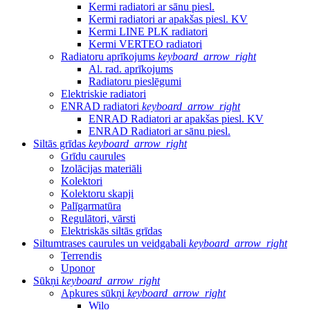
Kermi radiatori ar sānu piesl.
Kermi radiatori ar apakšas piesl. KV
Kermi LINE PLK radiatori
Kermi VERTEO radiatori
Radiatoru aprīkojums
keyboard_arrow_right
Al. rad. aprīkojums
Radiatoru pieslēgumi
Elektriskie radiatori
ENRAD radiatori
keyboard_arrow_right
ENRAD Radiatori ar apakšas piesl. KV
ENRAD Radiatori ar sānu piesl.
Siltās grīdas
keyboard_arrow_right
Grīdu caurules
Izolācijas materiāli
Kolektori
Kolektoru skapji
Palīgarmatūra
Regulātori, vārsti
Elektriskās siltās grīdas
Siltumtrases caurules un veidgabali
keyboard_arrow_right
Terrendis
Uponor
Sūkņi
keyboard_arrow_right
Apkures sūkņi
keyboard_arrow_right
Wilo