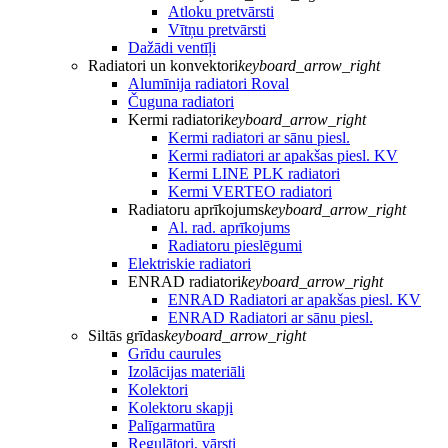
Atloku pretvārsti
Vītņu pretvārsti
Dažādi ventīļi
Radiatori un konvektori
keyboard_arrow_right
Alumīnija radiatori Roval
Čuguna radiatori
Kermi radiatori
keyboard_arrow_right
Kermi radiatori ar sānu piesl.
Kermi radiatori ar apakšas piesl. KV
Kermi LINE PLK radiatori
Kermi VERTEO radiatori
Radiatoru aprīkojums
keyboard_arrow_right
Al. rad. aprīkojums
Radiatoru pieslēgumi
Elektriskie radiatori
ENRAD radiatori
keyboard_arrow_right
ENRAD Radiatori ar apakšas piesl. KV
ENRAD Radiatori ar sānu piesl.
Siltās grīdas
keyboard_arrow_right
Grīdu caurules
Izolācijas materiāli
Kolektori
Kolektoru skapji
Palīgarmatūra
Regulātori, vārsti