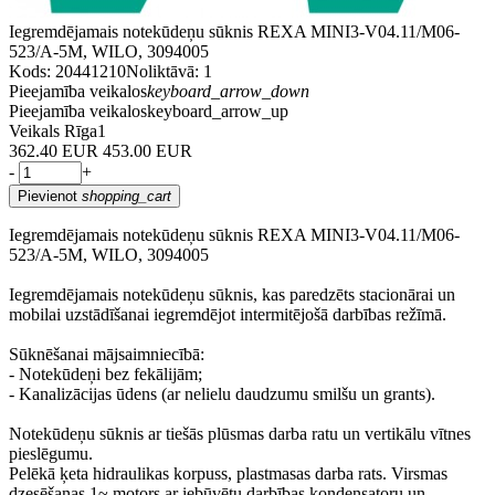
Iegremdējamais notekūdeņu sūknis REXA MINI3-V04.11/M06-
523/A-5M, WILO, 3094005
Kods: 20441210
Noliktāvā: 1
Pieejamība veikalos
keyboard_arrow_down
Pieejamība veikalos
keyboard_arrow_up
Veikals Rīga
1
362.40 EUR
453.00 EUR
-
+
Pievienot
shopping_cart
Iegremdējamais notekūdeņu sūknis REXA MINI3-V04.11/M06-
523/A-5M, WILO, 3094005
Iegremdējamais notekūdeņu sūknis, kas paredzēts stacionārai un
mobilai uzstādīšanai iegremdējot intermitējošā darbības režīmā.
Sūknēšanai mājsaimniecībā:
- Notekūdeņi bez fekālijām;
- Kanalizācijas ūdens (ar nelielu daudzumu smilšu un grants).
Notekūdeņu sūknis ar tiešās plūsmas darba ratu un vertikālu vītnes
pieslēgumu.
Pelēkā ķeta hidraulikas korpuss, plastmasas darba rats. Virsmas
dzesēšanas 1~ motors ar iebūvētu darbības kondensatoru un