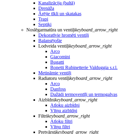
Kanalizācija (baltā)
Drenāža
Ārējie tīkli un skatakas
Trapi
Septiķi
Noslēgarmatūra un ventiļi
keyboard_arrow_right
Dekoratīvie hromēti ventiļi
Balansējošie
Lodveida ventiļi
keyboard_arrow_right
Arco
Giacomini
Bugatti
Bonetti Rubinetterie Valduggia s.r.l.
Metināmie ventiļi
Radiatoru ventiļi
keyboard_arrow_right
Arco
Danfoss
Dažādi termoventīļi un termogalvas
Aizbīdni
keyboard_arrow_right
Atloku aizbīdņi
Vītņu aizbīdņi
Filtri
keyboard_arrow_right
Atloku filtri
Vītņu filtri
Pretvārsti
keyboard_arrow_right