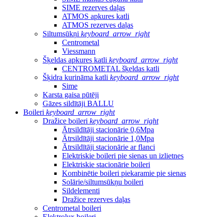
SIME rezerves daļas
ATMOS apkures katli
ATMOS rezerves daļas
Siltumsūkņi
keyboard_arrow_right
Centrometal
Viessmann
Šķeldas apkures katli
keyboard_arrow_right
CENTROMETAL šķeldas katli
Šķidra kurināma katli
keyboard_arrow_right
Sime
Karsta gaisa pūtēji
Gāzes sildītāji BALLU
Boileri
keyboard_arrow_right
Dražice boileri
keyboard_arrow_right
Ātrsildītāji stacionārie 0,6Mpa
Ātrsildītāji stacionārie 1,0Mpa
Ātrsildītāji stacionārie ar flanci
Elektriskie boileri pie sienas un izlietnes
Elektriskie stacionārie boileri
Kombinētie boileri piekaramie pie sienas
Solārie/siltumsūkņu boileri
Sildelementi
Dražice rezerves daļas
Centrometal boileri
Elektrolux boileri