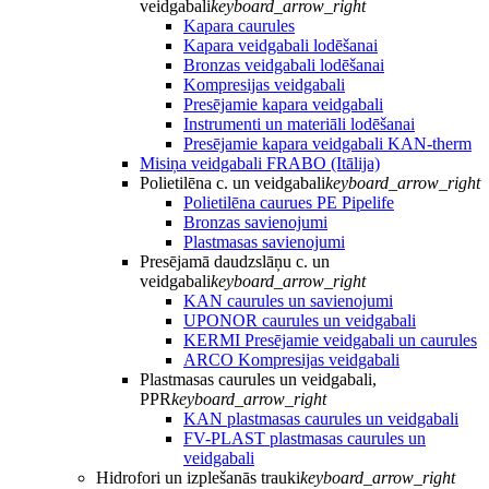
veidgabali
keyboard_arrow_right
Kapara caurules
Kapara veidgabali lodēšanai
Bronzas veidgabali lodēšanai
Kompresijas veidgabali
Presējamie kapara veidgabali
Instrumenti un materiāli lodēšanai
Presējamie kapara veidgabali KAN-therm
Misiņa veidgabali FRABO (Itālija)
Polietilēna c. un veidgabali
keyboard_arrow_right
Polietilēna caurues PE Pipelife
Bronzas savienojumi
Plastmasas savienojumi
Presējamā daudzslāņu c. un
veidgabali
keyboard_arrow_right
KAN caurules un savienojumi
UPONOR caurules un veidgabali
KERMI Presējamie veidgabali un caurules
ARCO Kompresijas veidgabali
Plastmasas caurules un veidgabali,
PPR
keyboard_arrow_right
KAN plastmasas caurules un veidgabali
FV-PLAST plastmasas caurules un
veidgabali
Hidrofori un izplešanās trauki
keyboard_arrow_right