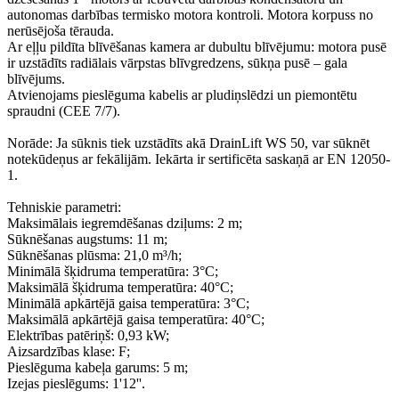
autonomas darbības termisko motora kontroli. Motora korpuss no
nerūsējoša tērauda.
Ar eļļu pildīta blīvēšanas kamera ar dubultu blīvējumu: motora pusē
ir uzstādīts radiālais vārpstas blīvgredzens, sūkņa pusē – gala
blīvējums.
Atvienojams pieslēguma kabelis ar pludiņslēdzi un piemontētu
spraudni (CEE 7/7).
Norāde: Ja sūknis tiek uzstādīts akā DrainLift WS 50, var sūknēt
notekūdeņus ar fekālijām. Iekārta ir sertificēta saskaņā ar EN 12050-
1.
Tehniskie parametri:
Maksimālais iegremdēšanas dziļums: 2 m;
Sūknēšanas augstums: 11 m;
Sūknēšanas plūsma: 21,0 m³/h;
Minimālā šķidruma temperatūra: 3°C;
Maksimālā šķidruma temperatūra: 40°C;
Minimālā apkārtējā gaisa temperatūra: 3°C;
Maksimālā apkārtējā gaisa temperatūra: 40°C;
Elektrības patēriņš: 0,93 kW;
Aizsardzības klase: F;
Pieslēguma kabeļa garums: 5 m;
Izejas pieslēgums: 1'12''.