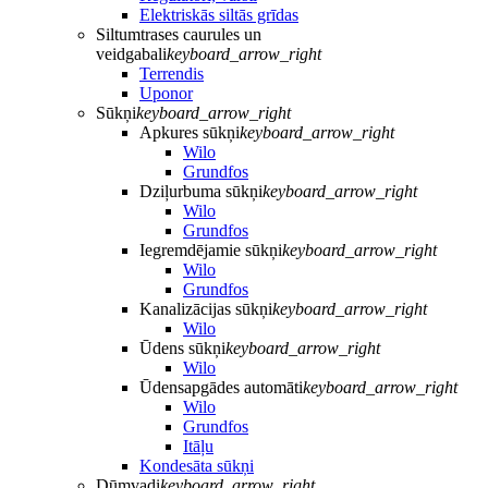
Elektriskās siltās grīdas
Siltumtrases caurules un
veidgabali
keyboard_arrow_right
Terrendis
Uponor
Sūkņi
keyboard_arrow_right
Apkures sūkņi
keyboard_arrow_right
Wilo
Grundfos
Dziļurbuma sūkņi
keyboard_arrow_right
Wilo
Grundfos
Iegremdējamie sūkņi
keyboard_arrow_right
Wilo
Grundfos
Kanalizācijas sūkņi
keyboard_arrow_right
Wilo
Ūdens sūkņi
keyboard_arrow_right
Wilo
Ūdensapgādes automāti
keyboard_arrow_right
Wilo
Grundfos
Itāļu
Kondesāta sūkņi
Dūmvadi
keyboard_arrow_right