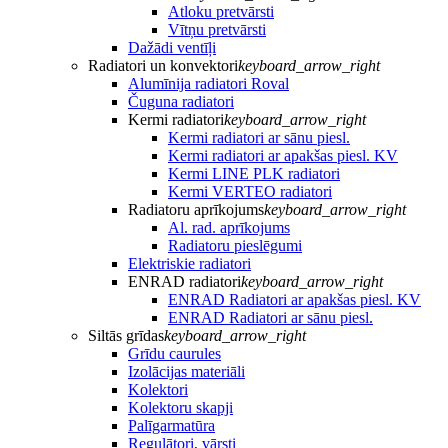
Atloku pretvārsti
Vītņu pretvārsti
Dažādi ventīļi
Radiatori un konvektori
keyboard_arrow_right
Alumīnija radiatori Roval
Čuguna radiatori
Kermi radiatori
keyboard_arrow_right
Kermi radiatori ar sānu piesl.
Kermi radiatori ar apakšas piesl. KV
Kermi LINE PLK radiatori
Kermi VERTEO radiatori
Radiatoru aprīkojums
keyboard_arrow_right
Al. rad. aprīkojums
Radiatoru pieslēgumi
Elektriskie radiatori
ENRAD radiatori
keyboard_arrow_right
ENRAD Radiatori ar apakšas piesl. KV
ENRAD Radiatori ar sānu piesl.
Siltās grīdas
keyboard_arrow_right
Grīdu caurules
Izolācijas materiāli
Kolektori
Kolektoru skapji
Palīgarmatūra
Regulātori, vārsti