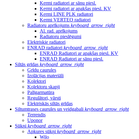
Kermi radiatori ar sānu piesl.
Kermi radiatori ar apakšas piesl. KV
Kermi LINE PLK radiatori
Kermi VERTEO radiatori
Radiatoru aprīkojums
keyboard_arrow_right
Al. rad. aprīkojums
Radiatoru pieslēgumi
Elektriskie radiatori
ENRAD radiatori
keyboard_arrow_right
ENRAD Radiatori ar apakšas piesl. KV
ENRAD Radiatori ar sānu piesl.
Siltās grīdas
keyboard_arrow_right
Grīdu caurules
Izolācijas materiāli
Kolektori
Kolektoru skapji
Palīgarmatūra
Regulātori, vārsti
Elektriskās siltās grīdas
Siltumtrases caurules un veidgabali
keyboard_arrow_right
Terrendis
Uponor
Sūkņi
keyboard_arrow_right
Apkures sūkņi
keyboard_arrow_right
Wilo