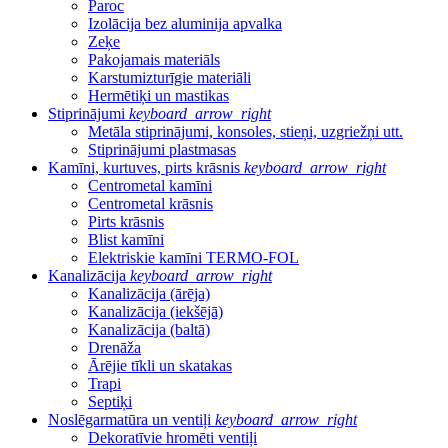
Paroc
Izolācija bez aluminija apvalka
Zeķe
Pakojamais materiāls
Karstumizturīgie materiāli
Hermētiķi un mastikas
Stiprinājumi
keyboard_arrow_right
Metāla stiprinājumi, konsoles, stieņi, uzgriežņi utt.
Stiprinājumi plastmasas
Kamīni, kurtuves, pirts krāsnis
keyboard_arrow_right
Centrometal kamīni
Centrometal krāsnis
Pirts krāsnis
Blist kamīni
Elektriskie kamīni TERMO-FOL
Kanalizācija
keyboard_arrow_right
Kanalizācija (ārēja)
Kanalizācija (iekšējā)
Kanalizācija (baltā)
Drenāža
Ārējie tīkli un skatakas
Trapi
Septiķi
Noslēgarmatūra un ventiļi
keyboard_arrow_right
Dekoratīvie hromēti ventiļi