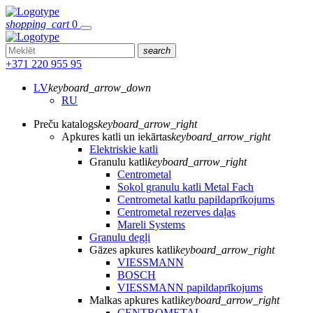
shopping_cart
0
search
+371 220 955 95
LV
keyboard_arrow_down
RU
Preču katalogs
keyboard_arrow_right
Apkures katli un iekārtas
keyboard_arrow_right
Elektriskie katli
Granulu katli
keyboard_arrow_right
Centrometal
Sokol granulu katli Metal Fach
Centrometal katlu papildaprīkojums
Centrometal rezerves daļas
Mareli Systems
Granulu degļi
Gāzes apkures katli
keyboard_arrow_right
VIESSMANN
BOSCH
VIESSMANN papildaprīkojums
Malkas apkures katli
keyboard_arrow_right
CENTROMETAL