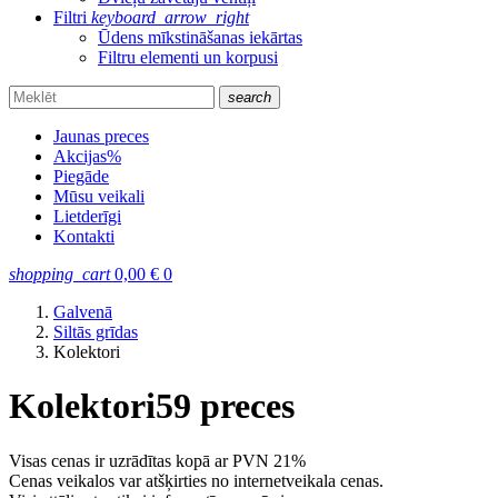
Filtri
keyboard_arrow_right
Ūdens mīkstināšanas iekārtas
Filtru elementi un korpusi
search
Jaunas preces
Akcijas
%
Piegāde
Mūsu veikali
Lietderīgi
Kontakti
shopping_cart
0,00
€
0
Galvenā
Siltās grīdas
Kolektori
Kolektori
59 preces
Visas cenas ir uzrādītas kopā ar PVN 21%
Cenas veikalos var atšķirties no internetveikala cenas.