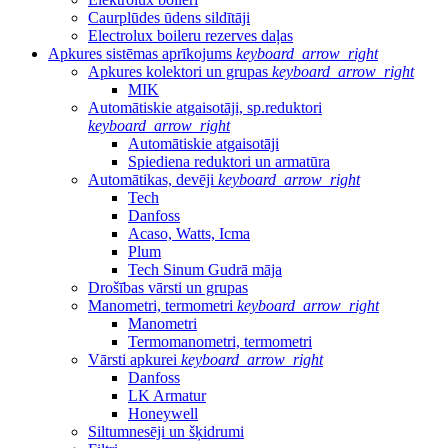
Caurplūdes ūdens sildītāji
Electrolux boileru rezerves daļas
Apkures sistēmas aprīkojums
keyboard_arrow_right
Apkures kolektori un grupas
keyboard_arrow_right
MIK
Automātiskie atgaisotāji, sp.reduktori
keyboard_arrow_right
Automātiskie atgaisotāji
Spiediena reduktori un armatūra
Automātikas, devēji
keyboard_arrow_right
Tech
Danfoss
Acaso, Watts, Icma
Plum
Tech Sinum Gudrā māja
Drošības vārsti un grupas
Manometri, termometri
keyboard_arrow_right
Manometri
Termomanometri, termometri
Vārsti apkurei
keyboard_arrow_right
Danfoss
LK Armatur
Honeywell
Siltumnesēji un šķidrumi