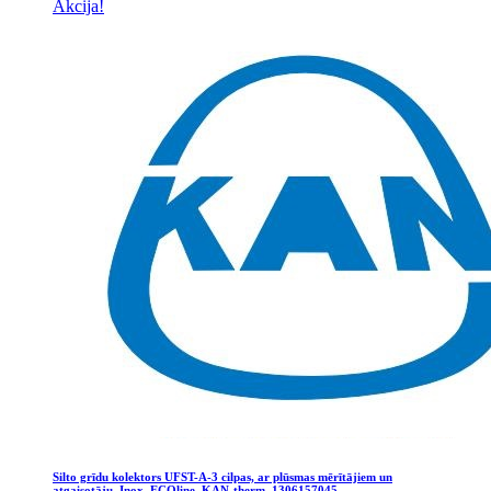
Akcija!
Silto grīdu kolektors UFST-A-3 cilpas, ar plūsmas mērītājiem un
atgaisotāju, Inox, ECOline, KAN-therm, 1306157045