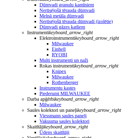
Dūmvadi granulu kamīniem
Nerūsējošā tērauda dūmvadi
Melnā metāla dūmvadi
Nerūsējošā tērauda dūmvadi (izolētie)
Dūmvadi gāzes katliem
Instrumenti
keyboard_arrow_right
Elektroinstrumenti
keyboard_arrow_right
Milwaukee
Einhell
RYOBI
Multi instrumenti un naži
Rokas instrumenti
keyboard_arrow_right
Knipex
Milwaukee
Rothenberger
Instrumentu kastes
Piederumi MILWAUKEE
Darba apģērbi
keyboard_arrow_right
Milwaukee
Saules kolektori un paneļi
keyboard_arrow_right
Viessmann saules paneļi
Vakuuma saules kolektori
Skaitītāji
keyboard_arrow_right
Ūdens skaitītāji
Ventilācija
keyboard_arrow_right