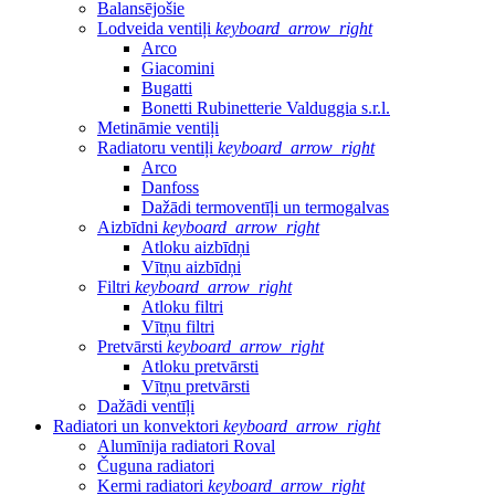
Balansējošie
Lodveida ventiļi
keyboard_arrow_right
Arco
Giacomini
Bugatti
Bonetti Rubinetterie Valduggia s.r.l.
Metināmie ventiļi
Radiatoru ventiļi
keyboard_arrow_right
Arco
Danfoss
Dažādi termoventīļi un termogalvas
Aizbīdni
keyboard_arrow_right
Atloku aizbīdņi
Vītņu aizbīdņi
Filtri
keyboard_arrow_right
Atloku filtri
Vītņu filtri
Pretvārsti
keyboard_arrow_right
Atloku pretvārsti
Vītņu pretvārsti
Dažādi ventīļi
Radiatori un konvektori
keyboard_arrow_right
Alumīnija radiatori Roval
Čuguna radiatori
Kermi radiatori
keyboard_arrow_right