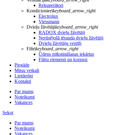
Rekuperātori
Kondicionieri
keyboard_arrow_right
Electrolux
Viessmann
Dvieļu žāvētāji
keyboard_arrow_right
RADOX dvieļu žāvētāji
Nerūsējošā tērauda dvieļu žāvētāji
Dvieļu žāvētāju ventīļi
Filtri
keyboard_arrow_right
Ūdens mīkstināšanas iekārtas
Filtru elementi un korpusi
Piegāde
Mūsu veikali
Lietderīgi
Kontakti
Par mums
Noteikumi
Vakances
Sekot
Par mums
Noteikumi
Vakances