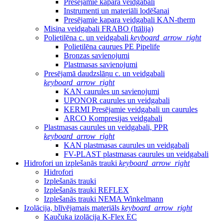
Presējamie kapara veidgabali
Instrumenti un materiāli lodēšanai
Presējamie kapara veidgabali KAN-therm
Misiņa veidgabali FRABO (Itālija)
Polietilēna c. un veidgabali
keyboard_arrow_right
Polietilēna caurues PE Pipelife
Bronzas savienojumi
Plastmasas savienojumi
Presējamā daudzslāņu c. un veidgabali
keyboard_arrow_right
KAN caurules un savienojumi
UPONOR caurules un veidgabali
KERMI Presējamie veidgabali un caurules
ARCO Kompresijas veidgabali
Plastmasas caurules un veidgabali, PPR
keyboard_arrow_right
KAN plastmasas caurules un veidgabali
FV-PLAST plastmasas caurules un veidgabali
Hidrofori un izplešanās trauki
keyboard_arrow_right
Hidrofori
Izplešanās trauki
Izplešanās trauki REFLEX
Izplešanās trauki NEMA Winkelmann
Izolācija, blīvējamais materiāls
keyboard_arrow_right
Kaučuka izolācija K-Flex EC