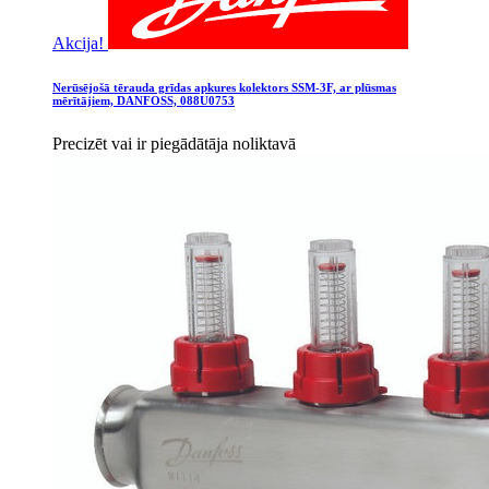
Akcija!
Nerūsējošā tērauda grīdas apkures kolektors SSM-3F, ar plūsmas
mērītājiem, DANFOSS, 088U0753
Precizēt vai ir piegādātāja noliktavā