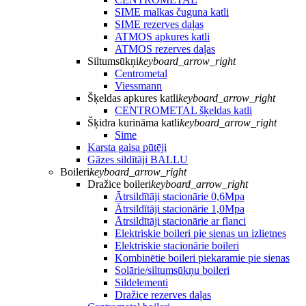
SIME malkas čuguna katli
SIME rezerves daļas
ATMOS apkures katli
ATMOS rezerves daļas
Siltumsūkņi
keyboard_arrow_right
Centrometal
Viessmann
Šķeldas apkures katli
keyboard_arrow_right
CENTROMETAL šķeldas katli
Šķidra kurināma katli
keyboard_arrow_right
Sime
Karsta gaisa pūtēji
Gāzes sildītāji BALLU
Boileri
keyboard_arrow_right
Dražice boileri
keyboard_arrow_right
Ātrsildītāji stacionārie 0,6Mpa
Ātrsildītāji stacionārie 1,0Mpa
Ātrsildītāji stacionārie ar flanci
Elektriskie boileri pie sienas un izlietnes
Elektriskie stacionārie boileri
Kombinētie boileri piekaramie pie sienas
Solārie/siltumsūkņu boileri
Sildelementi
Dražice rezerves daļas