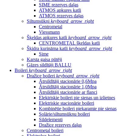
SIME rezerves daļas
ATMOS apkures katli
ATMOS rezerves daļas
Siltumsūkņi
keyboard_arrow_right
Centrometal
Viessmann
Šķeldas apkures katli
keyboard_arrow_right
CENTROMETAL šķeldas katli
Šķidra kurināma katli
keyboard_arrow_right
Sime
Karsta gaisa pūtēji
Gāzes sildītāji BALLU
Boileri
keyboard_arrow_right
Dražice boileri
keyboard_arrow_right
Ātrsildītāji stacionārie 0,6Mpa
Ātrsildītāji stacionārie 1,0Mpa
Ātrsildītāji stacionārie ar flanci
Elektriskie boileri pie sienas un izlietnes
Elektriskie stacionārie boileri
Kombinētie boileri piekaramie pie sienas
Solārie/siltumsūkņu boileri
Sildelementi
Dražice rezerves daļas
Centrometal boileri
Elektrolux boileri