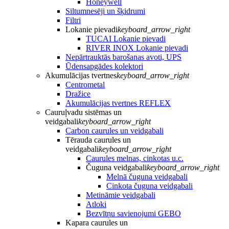
Honeywell
Siltumnesēji un šķidrumi
Filtri
Lokanie pievadi
keyboard_arrow_right
TUCAI Lokanie pievadi
RIVER INOX Lokanie pievadi
Nepārtrauktās barošanas avoti, UPS
Ūdensapgādes kolektori
Akumulācijas tvertnes
keyboard_arrow_right
Centrometal
Dražice
Akumulācijas tvertnes REFLEX
Cauruļvadu sistēmas un
veidgabali
keyboard_arrow_right
Carbon caurules un veidgabali
Tērauda caurules un
veidgabali
keyboard_arrow_right
Caurules melnas, cinkotas u.c.
Čuguna veidgabali
keyboard_arrow_right
Melnā čuguna veidgabali
Cinkota čuguna veidgabali
Metināmie veidgabali
Atloki
Bezvītņu savienojumi GEBO
Kapara caurules un