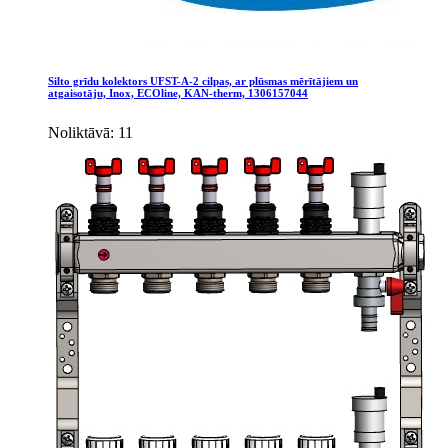
Silto grīdu kolektors UFST-A-2 cilpas, ar plūsmas mērītājiem un
atgaisotāju, Inox, ECOline, KAN-therm, 1306157044
Noliktāvā: 11