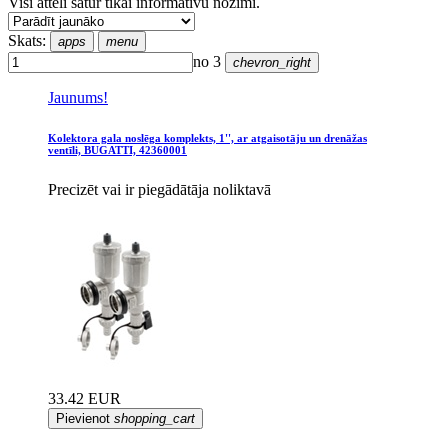
Visi attēli satur tikai informatīvu nozīmi.
Skats:
apps
menu
no 3
chevron_right
Jaunums!
Kolektora gala noslēga komplekts, 1'', ar atgaisotāju un drenāžas
ventīli, BUGATTI, 42360001
Precizēt vai ir piegādātāja noliktavā
33.42 EUR
Pievienot
shopping_cart