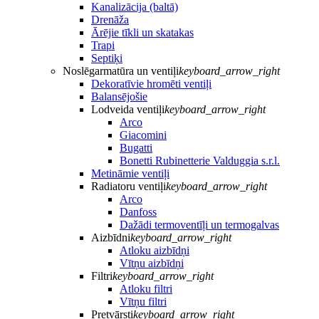
Kanalizācija (baltā)
Drenāža
Ārējie tīkli un skatakas
Trapi
Septiķi
Noslēgarmatūra un ventiļi
keyboard_arrow_right
Dekoratīvie hromēti ventiļi
Balansējošie
Lodveida ventiļi
keyboard_arrow_right
Arco
Giacomini
Bugatti
Bonetti Rubinetterie Valduggia s.r.l.
Metināmie ventiļi
Radiatoru ventiļi
keyboard_arrow_right
Arco
Danfoss
Dažādi termoventīļi un termogalvas
Aizbīdni
keyboard_arrow_right
Atloku aizbīdņi
Vītņu aizbīdņi
Filtri
keyboard_arrow_right
Atloku filtri
Vītņu filtri
Pretvārsti
keyboard_arrow_right