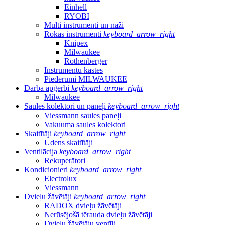
Einhell
RYOBI
Multi instrumenti un naži
Rokas instrumenti
keyboard_arrow_right
Knipex
Milwaukee
Rothenberger
Instrumentu kastes
Piederumi MILWAUKEE
Darba apģērbi
keyboard_arrow_right
Milwaukee
Saules kolektori un paneļi
keyboard_arrow_right
Viessmann saules paneļi
Vakuuma saules kolektori
Skaitītāji
keyboard_arrow_right
Ūdens skaitītāji
Ventilācija
keyboard_arrow_right
Rekuperātori
Kondicionieri
keyboard_arrow_right
Electrolux
Viessmann
Dvieļu žāvētāji
keyboard_arrow_right
RADOX dvieļu žāvētāji
Nerūsējošā tērauda dvieļu žāvētāji
Dvieļu žāvētāju ventīļi