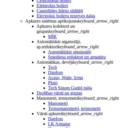
Centrometal boileri
Elektrolux boileri
Caurplūdes ūdens sildītāji
Electrolux boileru rezerves daļas
Apkures sistēmas aprīkojums
keyboard_arrow_right
Apkures kolektori un
grupas
keyboard_arrow_right
MIK
Automātiskie atgaisotāji,
sp.reduktori
keyboard_arrow_right
Automātiskie atgaisotāji
Spiediena reduktori un armatūra
Automātikas, devēji
keyboard_arrow_right
Tech
Danfoss
Acaso, Watts, Icma
Plum
Tech Sinum Gudrā māja
Drošības vārsti un grupas
Manometri, termometri
keyboard_arrow_right
Manometri
Termomanometri, termometri
Vārsti apkurei
keyboard_arrow_right
Danfoss
LK Armatur