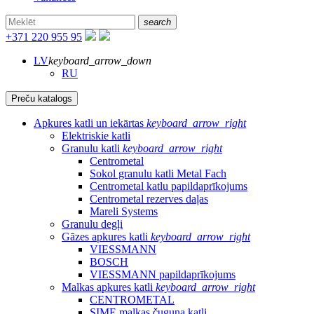
search
+371 220 955 95
LV
keyboard_arrow_down
RU
Preču katalogs
Apkures katli un iekārtas
keyboard_arrow_right
Elektriskie katli
Granulu katli
keyboard_arrow_right
Centrometal
Sokol granulu katli Metal Fach
Centrometal katlu papildaprīkojums
Centrometal rezerves daļas
Mareli Systems
Granulu degļi
Gāzes apkures katli
keyboard_arrow_right
VIESSMANN
BOSCH
VIESSMANN papildaprīkojums
Malkas apkures katli
keyboard_arrow_right
CENTROMETAL
SIME malkas čuguna katli