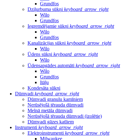
Grundfos
Dziļurbuma sūkņi
keyboard_arrow_right
Wilo
Grundfos
Iegremdējamie sūkņi
keyboard_arrow_right
Wilo
Grundfos
Kanalizācijas sūkņi
keyboard_arrow_right
Wilo
Ūdens sūkņi
keyboard_arrow_right
Wilo
Ūdensapgādes automāti
keyboard_arrow_right
Wilo
Grundfos
Itāļu
Kondesāta sūkņi
Dūmvadi
keyboard_arrow_right
Dūmvadi granulu kamīniem
Nerūsējošā tērauda dūmvadi
Melnā metāla dūmvadi
Nerūsējošā tērauda dūmvadi (izolētie)
Dūmvadi gāzes katliem
Instrumenti
keyboard_arrow_right
Elektroinstrumenti
keyboard_arrow_right
Milwaukee