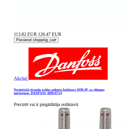
113.82 EUR
126.47 EUR
Pievienot
shopping_cart
Akcija!
Nerūsējošā tērauda grīdas apkures kolektors SSM-4F, ar plūsmas
mērītājiem, DANFOSS, 088U0754
Precizēt vai ir piegādātāja noliktavā