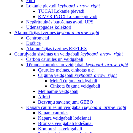
Filtri
Lokanie pievadi
keyboard_arrow_right
TUCAI Lokanie pievadi
RIVER INOX Lokanie pievadi
Nepārtrauktās barošanas avoti, UPS
Ūdensapgādes kolektori
Akumulācijas tvertnes
keyboard_arrow_right
Centrometal
Dražice
Akumulācijas tvertnes REFLEX
Cauruļvadu sistēmas un veidgabali
keyboard_arrow_right
Carbon caurules un veidgabali
Tērauda caurules un veidgabali
keyboard_arrow_right
Caurules melnas, cinkotas u.c.
Čuguna veidgabali
keyboard_arrow_right
Melnā čuguna veidgabali
Cinkota čuguna veidgabali
Metināmie veidgabali
Atloki
Bezvītņu savienojumi GEBO
Kapara caurules un veidgabali
keyboard_arrow_right
Kapara caurules
Kapara veidgabali lodēšanai
Bronzas veidgabali lodēšanai
Kompresijas veidgabali