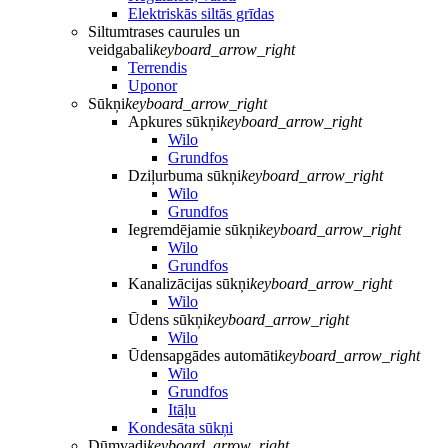
Elektriskās siltās grīdas
Siltumtrases caurules un
veidgabali
keyboard_arrow_right
Terrendis
Uponor
Sūkņi
keyboard_arrow_right
Apkures sūkņi
keyboard_arrow_right
Wilo
Grundfos
Dziļurbuma sūkņi
keyboard_arrow_right
Wilo
Grundfos
Iegremdējamie sūkņi
keyboard_arrow_right
Wilo
Grundfos
Kanalizācijas sūkņi
keyboard_arrow_right
Wilo
Ūdens sūkņi
keyboard_arrow_right
Wilo
Ūdensapgādes automāti
keyboard_arrow_right
Wilo
Grundfos
Itāļu
Kondesāta sūkņi
Dūmvadi
keyboard_arrow_right