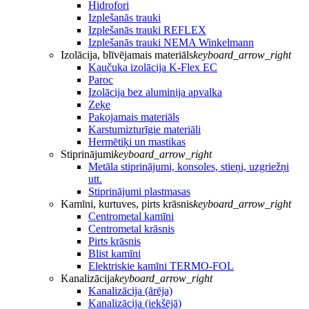
Hidrofori
Izplešanās trauki
Izplešanās trauki REFLEX
Izplešanās trauki NEMA Winkelmann
Izolācija, blīvējamais materiāls
keyboard_arrow_right
Kaučuka izolācija K-Flex EC
Paroc
Izolācija bez aluminija apvalka
Zeķe
Pakojamais materiāls
Karstumizturīgie materiāli
Hermētiķi un mastikas
Stiprinājumi
keyboard_arrow_right
Metāla stiprinājumi, konsoles, stieņi, uzgriežņi
utt.
Stiprinājumi plastmasas
Kamīni, kurtuves, pirts krāsnis
keyboard_arrow_right
Centrometal kamīni
Centrometal krāsnis
Pirts krāsnis
Blist kamīni
Elektriskie kamīni TERMO-FOL
Kanalizācija
keyboard_arrow_right
Kanalizācija (ārēja)
Kanalizācija (iekšējā)