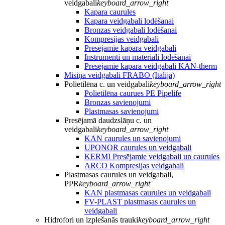
veidgabali
keyboard_arrow_right
Kapara caurules
Kapara veidgabali lodēšanai
Bronzas veidgabali lodēšanai
Kompresijas veidgabali
Presējamie kapara veidgabali
Instrumenti un materiāli lodēšanai
Presējamie kapara veidgabali KAN-therm
Misiņa veidgabali FRABO (Itālija)
Polietilēna c. un veidgabali
keyboard_arrow_right
Polietilēna caurues PE Pipelife
Bronzas savienojumi
Plastmasas savienojumi
Presējamā daudzslāņu c. un
veidgabali
keyboard_arrow_right
KAN caurules un savienojumi
UPONOR caurules un veidgabali
KERMI Presējamie veidgabali un caurules
ARCO Kompresijas veidgabali
Plastmasas caurules un veidgabali,
PPR
keyboard_arrow_right
KAN plastmasas caurules un veidgabali
FV-PLAST plastmasas caurules un
veidgabali
Hidrofori un izplešanās trauki
keyboard_arrow_right