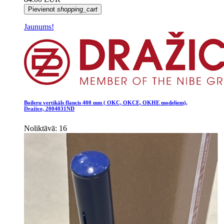
Pievienot
shopping_cart
Jaunums!
Boileru vertikāls flancis 400 mm ( OKC, OKCE, OKHE modeļiem),
Dražice, 2004031ND
Noliktāvā: 16