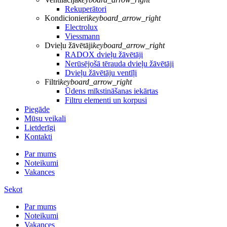
Rekuperātori
Kondicionieri
keyboard_arrow_right
Electrolux
Viessmann
Dvieļu žāvētāji
keyboard_arrow_right
RADOX dvieļu žāvētāji
Nerūsējošā tērauda dvieļu žāvētāji
Dvieļu žāvētāju ventīļi
Filtri
keyboard_arrow_right
Ūdens mīkstināšanas iekārtas
Filtru elementi un korpusi
Piegāde
Mūsu veikali
Lietderīgi
Kontakti
Par mums
Noteikumi
Vakances
Sekot
Par mums
Noteikumi
Vakances