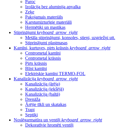
Paroc
Izolācija bez aluminija apvalka
Zeķe
Pakojamais materiāls
Karstumizturīgie materiāli
Hermētiķi un mastikas
Stiprinājumi
keyboard_arrow_right
Metāla stiprinājumi, konsoles, stieņi, uzgriežņi utt.
Stiprinājumi plastmasas
Kamīni, kurtuves, pirts krāsnis
keyboard_arrow_right
Centrometal kamīni
Centrometal krāsnis
Pirts krāsnis
Blist kamīni
Elektriskie kamīni TERMO-FOL
Kanalizācija
keyboard_arrow_right
Kanalizācija (ārēja)
Kanalizācija (iekšējā)
Kanalizācija (baltā)
Drenāža
Ārējie tīkli un skatakas
Trapi
Septiķi
Noslēgarmatūra un ventiļi
keyboard_arrow_right
Dekoratīvie hromēti ventiļi