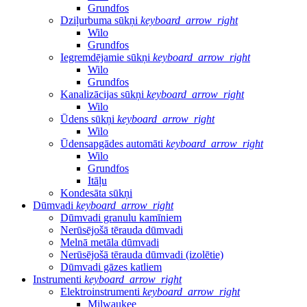
Grundfos
Dziļurbuma sūkņi
keyboard_arrow_right
Wilo
Grundfos
Iegremdējamie sūkņi
keyboard_arrow_right
Wilo
Grundfos
Kanalizācijas sūkņi
keyboard_arrow_right
Wilo
Ūdens sūkņi
keyboard_arrow_right
Wilo
Ūdensapgādes automāti
keyboard_arrow_right
Wilo
Grundfos
Itāļu
Kondesāta sūkņi
Dūmvadi
keyboard_arrow_right
Dūmvadi granulu kamīniem
Nerūsējošā tērauda dūmvadi
Melnā metāla dūmvadi
Nerūsējošā tērauda dūmvadi (izolētie)
Dūmvadi gāzes katliem
Instrumenti
keyboard_arrow_right
Elektroinstrumenti
keyboard_arrow_right
Milwaukee