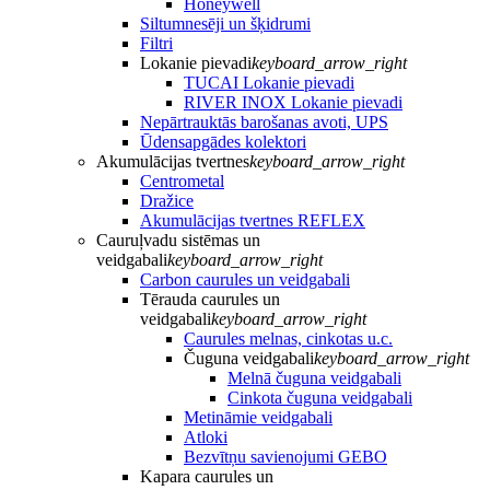
Honeywell
Siltumnesēji un šķidrumi
Filtri
Lokanie pievadi
keyboard_arrow_right
TUCAI Lokanie pievadi
RIVER INOX Lokanie pievadi
Nepārtrauktās barošanas avoti, UPS
Ūdensapgādes kolektori
Akumulācijas tvertnes
keyboard_arrow_right
Centrometal
Dražice
Akumulācijas tvertnes REFLEX
Cauruļvadu sistēmas un
veidgabali
keyboard_arrow_right
Carbon caurules un veidgabali
Tērauda caurules un
veidgabali
keyboard_arrow_right
Caurules melnas, cinkotas u.c.
Čuguna veidgabali
keyboard_arrow_right
Melnā čuguna veidgabali
Cinkota čuguna veidgabali
Metināmie veidgabali
Atloki
Bezvītņu savienojumi GEBO
Kapara caurules un