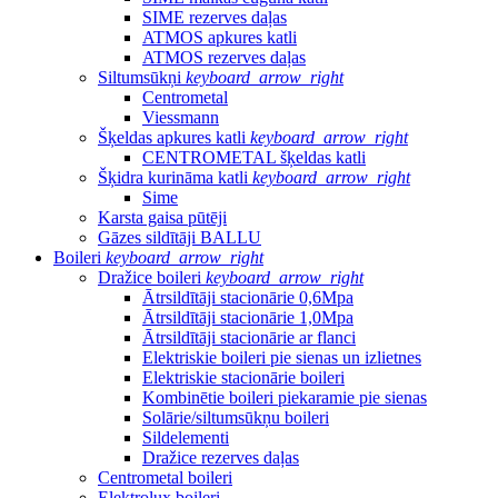
SIME rezerves daļas
ATMOS apkures katli
ATMOS rezerves daļas
Siltumsūkņi
keyboard_arrow_right
Centrometal
Viessmann
Šķeldas apkures katli
keyboard_arrow_right
CENTROMETAL šķeldas katli
Šķidra kurināma katli
keyboard_arrow_right
Sime
Karsta gaisa pūtēji
Gāzes sildītāji BALLU
Boileri
keyboard_arrow_right
Dražice boileri
keyboard_arrow_right
Ātrsildītāji stacionārie 0,6Mpa
Ātrsildītāji stacionārie 1,0Mpa
Ātrsildītāji stacionārie ar flanci
Elektriskie boileri pie sienas un izlietnes
Elektriskie stacionārie boileri
Kombinētie boileri piekaramie pie sienas
Solārie/siltumsūkņu boileri
Sildelementi
Dražice rezerves daļas
Centrometal boileri
Elektrolux boileri