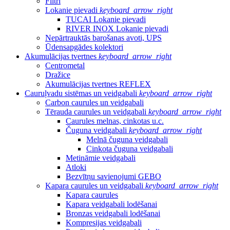
Filtri
Lokanie pievadi
keyboard_arrow_right
TUCAI Lokanie pievadi
RIVER INOX Lokanie pievadi
Nepārtrauktās barošanas avoti, UPS
Ūdensapgādes kolektori
Akumulācijas tvertnes
keyboard_arrow_right
Centrometal
Dražice
Akumulācijas tvertnes REFLEX
Cauruļvadu sistēmas un veidgabali
keyboard_arrow_right
Carbon caurules un veidgabali
Tērauda caurules un veidgabali
keyboard_arrow_right
Caurules melnas, cinkotas u.c.
Čuguna veidgabali
keyboard_arrow_right
Melnā čuguna veidgabali
Cinkota čuguna veidgabali
Metināmie veidgabali
Atloki
Bezvītņu savienojumi GEBO
Kapara caurules un veidgabali
keyboard_arrow_right
Kapara caurules
Kapara veidgabali lodēšanai
Bronzas veidgabali lodēšanai
Kompresijas veidgabali