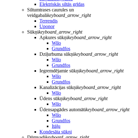
Elektriskās siltās grīdas
Siltumtrases caurules un
veidgabali
keyboard_arrow_right
Terrendis
Uponor
Sūkņi
keyboard_arrow_right
Apkures sūkņi
keyboard_arrow_right
Wilo
Grundfos
Dziļurbuma sūkņi
keyboard_arrow_right
Wilo
Grundfos
Iegremdējamie sūkņi
keyboard_arrow_right
Wilo
Grundfos
Kanalizācijas sūkņi
keyboard_arrow_right
Wilo
Ūdens sūkņi
keyboard_arrow_right
Wilo
Ūdensapgādes automāti
keyboard_arrow_right
Wilo
Grundfos
Itāļu
Kondesāta sūkņi
Dūmvadi
keyboard_arrow_right