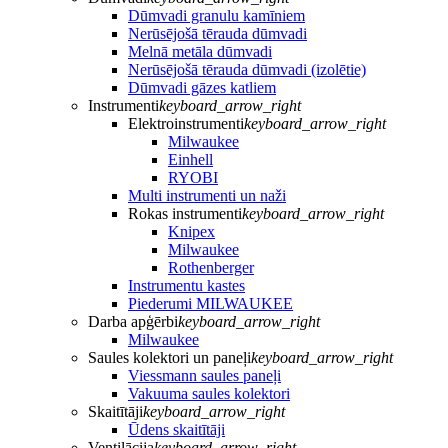
Dūmvadi granulu kamīniem
Nerūsējošā tērauda dūmvadi
Melnā metāla dūmvadi
Nerūsējošā tērauda dūmvadi (izolētie)
Dūmvadi gāzes katliem
Instrumenti
keyboard_arrow_right
Elektroinstrumenti
keyboard_arrow_right
Milwaukee
Einhell
RYOBI
Multi instrumenti un naži
Rokas instrumenti
keyboard_arrow_right
Knipex
Milwaukee
Rothenberger
Instrumentu kastes
Piederumi MILWAUKEE
Darba apģērbi
keyboard_arrow_right
Milwaukee
Saules kolektori un paneļi
keyboard_arrow_right
Viessmann saules paneļi
Vakuuma saules kolektori
Skaitītāji
keyboard_arrow_right
Ūdens skaitītāji
Ventilācija
keyboard_arrow_right