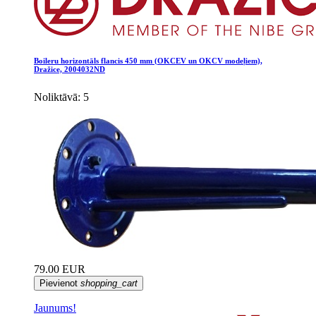
Boileru horizontāls flancis 450 mm (OKCEV un OKCV modeļiem),
Dražice, 2004032ND
Noliktāvā: 5
79.00 EUR
Pievienot
shopping_cart
Jaunums!