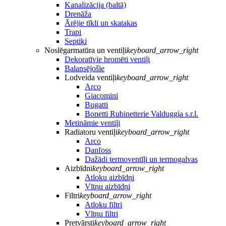
Kanalizācija (baltā)
Drenāža
Ārējie tīkli un skatakas
Trapi
Septiķi
Noslēgarmatūra un ventiļi
keyboard_arrow_right
Dekoratīvie hromēti ventiļi
Balansējošie
Lodveida ventiļi
keyboard_arrow_right
Arco
Giacomini
Bugatti
Bonetti Rubinetterie Valduggia s.r.l.
Metināmie ventiļi
Radiatoru ventiļi
keyboard_arrow_right
Arco
Danfoss
Dažādi termoventīļi un termogalvas
Aizbīdni
keyboard_arrow_right
Atloku aizbīdņi
Vītņu aizbīdņi
Filtri
keyboard_arrow_right
Atloku filtri
Vītņu filtri
Pretvārsti
keyboard_arrow_right