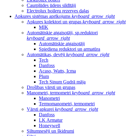
Caurplūdes ūdens sildītāji
Electrolux boileru rezerves daļas
Apkures sistēmas aprīkojums
keyboard_arrow_right
Apkures kolektori un grupas
keyboard_arrow_right
MIK
Automātiskie atgaisotāji, sp.reduktori
keyboard_arrow_right
Automātiskie atgaisotāji
Spiediena reduktori un armatūra
Automātikas, devēji
keyboard_arrow_right
Tech
Danfoss
Acaso, Watts, Icma
Plum
Tech Sinum Gudrā māja
Drošības vārsti un grupas
Manometri, termometri
keyboard_arrow_right
Manometri
Termomanometri, termometri
Vārsti apkurei
keyboard_arrow_right
Danfoss
LK Armatur
Honeywell
Siltumnesēji un šķidrumi