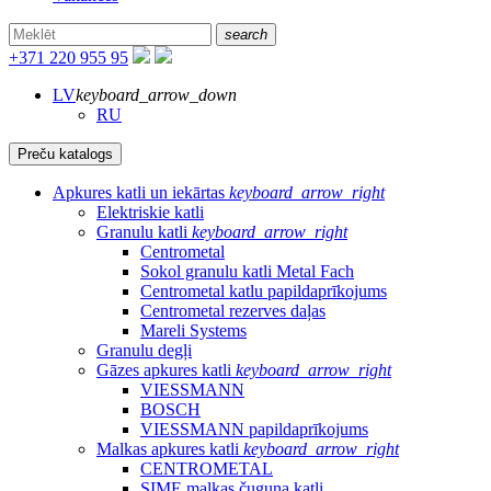
search
+371 220 955 95
LV
keyboard_arrow_down
RU
Preču katalogs
Apkures katli un iekārtas
keyboard_arrow_right
Elektriskie katli
Granulu katli
keyboard_arrow_right
Centrometal
Sokol granulu katli Metal Fach
Centrometal katlu papildaprīkojums
Centrometal rezerves daļas
Mareli Systems
Granulu degļi
Gāzes apkures katli
keyboard_arrow_right
VIESSMANN
BOSCH
VIESSMANN papildaprīkojums
Malkas apkures katli
keyboard_arrow_right
CENTROMETAL
SIME malkas čuguna katli