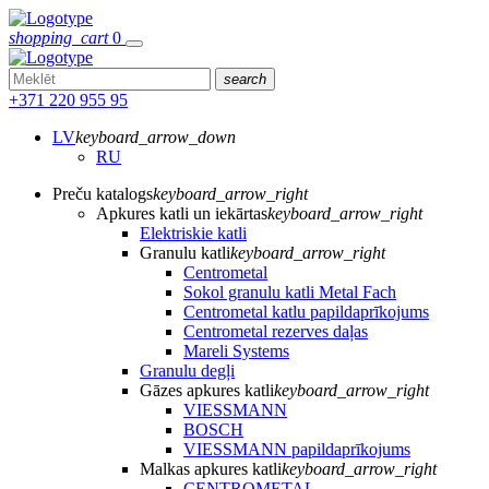
shopping_cart
0
search
+371 220 955 95
LV
keyboard_arrow_down
RU
Preču katalogs
keyboard_arrow_right
Apkures katli un iekārtas
keyboard_arrow_right
Elektriskie katli
Granulu katli
keyboard_arrow_right
Centrometal
Sokol granulu katli Metal Fach
Centrometal katlu papildaprīkojums
Centrometal rezerves daļas
Mareli Systems
Granulu degļi
Gāzes apkures katli
keyboard_arrow_right
VIESSMANN
BOSCH
VIESSMANN papildaprīkojums
Malkas apkures katli
keyboard_arrow_right
CENTROMETAL