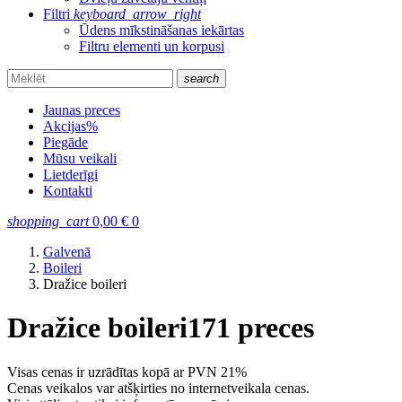
Filtri
keyboard_arrow_right
Ūdens mīkstināšanas iekārtas
Filtru elementi un korpusi
search
Jaunas preces
Akcijas
%
Piegāde
Mūsu veikali
Lietderīgi
Kontakti
shopping_cart
0,00
€
0
Galvenā
Boileri
Dražice boileri
Dražice boileri
171 preces
Visas cenas ir uzrādītas kopā ar PVN 21%
Cenas veikalos var atšķirties no internetveikala cenas.