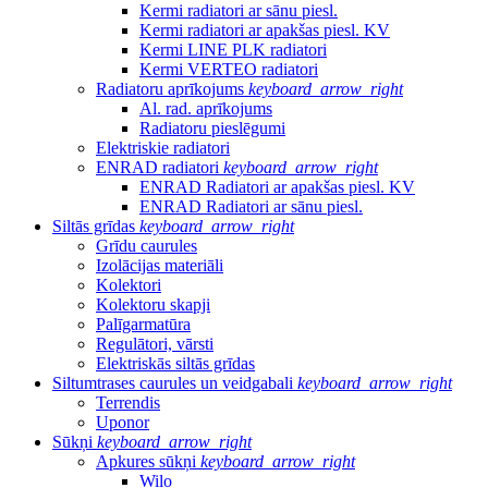
Kermi radiatori ar sānu piesl.
Kermi radiatori ar apakšas piesl. KV
Kermi LINE PLK radiatori
Kermi VERTEO radiatori
Radiatoru aprīkojums
keyboard_arrow_right
Al. rad. aprīkojums
Radiatoru pieslēgumi
Elektriskie radiatori
ENRAD radiatori
keyboard_arrow_right
ENRAD Radiatori ar apakšas piesl. KV
ENRAD Radiatori ar sānu piesl.
Siltās grīdas
keyboard_arrow_right
Grīdu caurules
Izolācijas materiāli
Kolektori
Kolektoru skapji
Palīgarmatūra
Regulātori, vārsti
Elektriskās siltās grīdas
Siltumtrases caurules un veidgabali
keyboard_arrow_right
Terrendis
Uponor
Sūkņi
keyboard_arrow_right
Apkures sūkņi
keyboard_arrow_right
Wilo