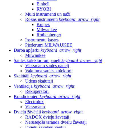
Einhell
RYOBI
Multi instrumenti un naži
Rokas instrumenti
keyboard_arrow_right
Knipex
Milwaukee
Rothenberger
Instrumentu kastes
Piederumi MILWAUKEE
Darba apģērbi
keyboard_arrow_right
Milwaukee
Saules kolektori un paneļi
keyboard_arrow_right
Viessmann saules paneļi
Vakuuma saules kolektori
Skaitītāji
keyboard_arrow_right
Ūdens skaitītāji
Ventilācija
keyboard_arrow_right
Rekuperātori
Kondicionieri
keyboard_arrow_right
Electrolux
Viessmann
Dvieļu žāvētāji
keyboard_arrow_right
RADOX dvieļu žāvētāji
Nerūsējošā tērauda dvieļu žāvētāji
Dvieļu žāvētāju ventīļi