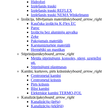
Hidrofori
Izplešanās trauki
Izplešanās trauki REFLEX
Izplešanās trauki NEMA Winkelmann
Izolācija, blīvējamais materiāls
keyboard_arrow_right
Kaučuka izolācija K-Flex EC
Paroc
Izolācija bez aluminija apvalka
Zeķe
Pakojamais materiāls
Karstumizturīgie materiāli
Hermētiķi un mastikas
Stiprinājumi
keyboard_arrow_right
Metāla stiprinājumi, konsoles, stieņi, uzgriežņi
utt.
Stiprinājumi plastmasas
Kamīni, kurtuves, pirts krāsnis
keyboard_arrow_right
Centrometal kamīni
Centrometal krāsnis
Pirts krāsnis
Blist kamīni
Elektriskie kamīni TERMO-FOL
Kanalizācija
keyboard_arrow_right
Kanalizācija (ārēja)
Kanalizācija (iekšējā)