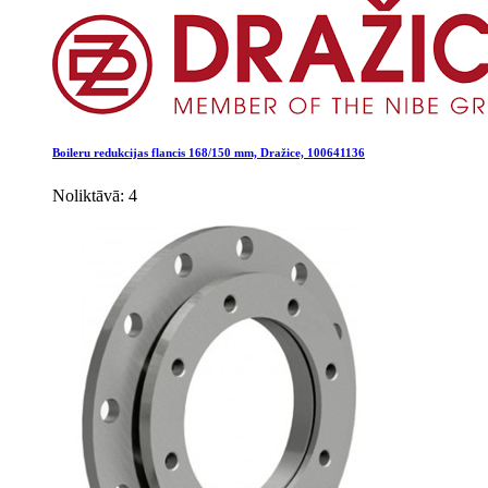
Boileru redukcijas flancis 168/150 mm, Dražice, 100641136
Noliktāvā: 4