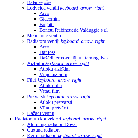
Balansējošie
Lodveida ventiļi
keyboard_arrow_right
Arco
Giacomini
Bugatti
Bonetti Rubinetterie Valduggia s.r.l.
Metināmie ventiļi
Radiatoru ventiļi
keyboard_arrow_right
Arco
Danfoss
Dažādi termoventīļi un termogalvas
Aizbīdni
keyboard_arrow_right
Atloku aizbīdņi
Vītņu aizbīdņi
Filtri
keyboard_arrow_right
Atloku filtri
Vītņu filtri
Pretvārsti
keyboard_arrow_right
Atloku pretvārsti
Vītņu pretvārsti
Dažādi ventīļi
Radiatori un konvektori
keyboard_arrow_right
Alumīnija radiatori Roval
Čuguna radiatori
Kermi radiatori
keyboard_arrow_right