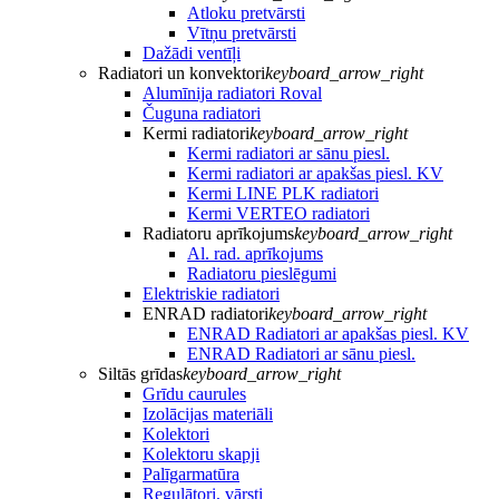
Atloku pretvārsti
Vītņu pretvārsti
Dažādi ventīļi
Radiatori un konvektori
keyboard_arrow_right
Alumīnija radiatori Roval
Čuguna radiatori
Kermi radiatori
keyboard_arrow_right
Kermi radiatori ar sānu piesl.
Kermi radiatori ar apakšas piesl. KV
Kermi LINE PLK radiatori
Kermi VERTEO radiatori
Radiatoru aprīkojums
keyboard_arrow_right
Al. rad. aprīkojums
Radiatoru pieslēgumi
Elektriskie radiatori
ENRAD radiatori
keyboard_arrow_right
ENRAD Radiatori ar apakšas piesl. KV
ENRAD Radiatori ar sānu piesl.
Siltās grīdas
keyboard_arrow_right
Grīdu caurules
Izolācijas materiāli
Kolektori
Kolektoru skapji
Palīgarmatūra
Regulātori, vārsti