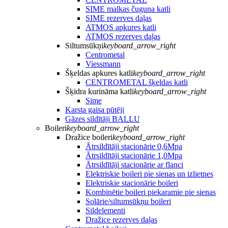
SIME malkas čuguna katli
SIME rezerves daļas
ATMOS apkures katli
ATMOS rezerves daļas
Siltumsūkņi
keyboard_arrow_right
Centrometal
Viessmann
Šķeldas apkures katli
keyboard_arrow_right
CENTROMETAL šķeldas katli
Šķidra kurināma katli
keyboard_arrow_right
Sime
Karsta gaisa pūtēji
Gāzes sildītāji BALLU
Boileri
keyboard_arrow_right
Dražice boileri
keyboard_arrow_right
Ātrsildītāji stacionārie 0,6Mpa
Ātrsildītāji stacionārie 1,0Mpa
Ātrsildītāji stacionārie ar flanci
Elektriskie boileri pie sienas un izlietnes
Elektriskie stacionārie boileri
Kombinētie boileri piekaramie pie sienas
Solārie/siltumsūkņu boileri
Sildelementi
Dražice rezerves daļas