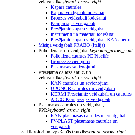
veidgabali
keyboard_arrow_right
Kapara caurules
Kapara veidgabali lodēšanai
Bronzas veidgabali lodēšanai
Kompresijas veidgabali
Presējamie kapara veidgabali
Instrumenti un materiāli lodēšanai
Presējamie kapara veidgabali KAN-therm
Misiņa veidgabali FRABO (Itālija)
Polietilēna c. un veidgabali
keyboard_arrow_right
Polietilēna caurues PE Pipelife
Bronzas savienojumi
Plastmasas savienojumi
Presējamā daudzslāņu c. un
veidgabali
keyboard_arrow_right
KAN caurules un savienojumi
UPONOR caurules un veidgabali
KERMI Presējamie veidgabali un caurules
ARCO Kompresijas veidgabali
Plastmasas caurules un veidgabali,
PPR
keyboard_arrow_right
KAN plastmasas caurules un veidgabali
FV-PLAST plastmasas caurules un
veidgabali
Hidrofori un izplešanās trauki
keyboard_arrow_right