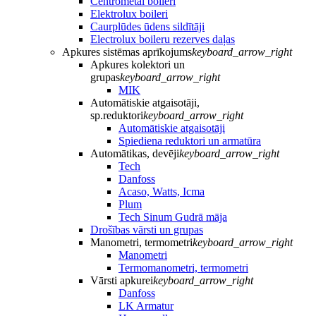
Centrometal boileri
Elektrolux boileri
Caurplūdes ūdens sildītāji
Electrolux boileru rezerves daļas
Apkures sistēmas aprīkojums
keyboard_arrow_right
Apkures kolektori un
grupas
keyboard_arrow_right
MIK
Automātiskie atgaisotāji,
sp.reduktori
keyboard_arrow_right
Automātiskie atgaisotāji
Spiediena reduktori un armatūra
Automātikas, devēji
keyboard_arrow_right
Tech
Danfoss
Acaso, Watts, Icma
Plum
Tech Sinum Gudrā māja
Drošības vārsti un grupas
Manometri, termometri
keyboard_arrow_right
Manometri
Termomanometri, termometri
Vārsti apkurei
keyboard_arrow_right
Danfoss
LK Armatur