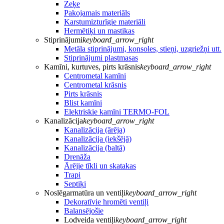
Zeķe
Pakojamais materiāls
Karstumizturīgie materiāli
Hermētiķi un mastikas
Stiprinājumi
keyboard_arrow_right
Metāla stiprinājumi, konsoles, stieņi, uzgriežņi utt.
Stiprinājumi plastmasas
Kamīni, kurtuves, pirts krāsnis
keyboard_arrow_right
Centrometal kamīni
Centrometal krāsnis
Pirts krāsnis
Blist kamīni
Elektriskie kamīni TERMO-FOL
Kanalizācija
keyboard_arrow_right
Kanalizācija (ārēja)
Kanalizācija (iekšējā)
Kanalizācija (baltā)
Drenāža
Ārējie tīkli un skatakas
Trapi
Septiķi
Noslēgarmatūra un ventiļi
keyboard_arrow_right
Dekoratīvie hromēti ventiļi
Balansējošie
Lodveida ventiļi
keyboard_arrow_right