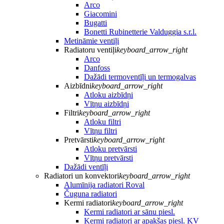
Arco
Giacomini
Bugatti
Bonetti Rubinetterie Valduggia s.r.l.
Metināmie ventiļi
Radiatoru ventiļi
keyboard_arrow_right
Arco
Danfoss
Dažādi termoventīļi un termogalvas
Aizbīdni
keyboard_arrow_right
Atloku aizbīdņi
Vītņu aizbīdņi
Filtri
keyboard_arrow_right
Atloku filtri
Vītņu filtri
Pretvārsti
keyboard_arrow_right
Atloku pretvārsti
Vītņu pretvārsti
Dažādi ventīļi
Radiatori un konvektori
keyboard_arrow_right
Alumīnija radiatori Roval
Čuguna radiatori
Kermi radiatori
keyboard_arrow_right
Kermi radiatori ar sānu piesl.
Kermi radiatori ar apakšas piesl. KV