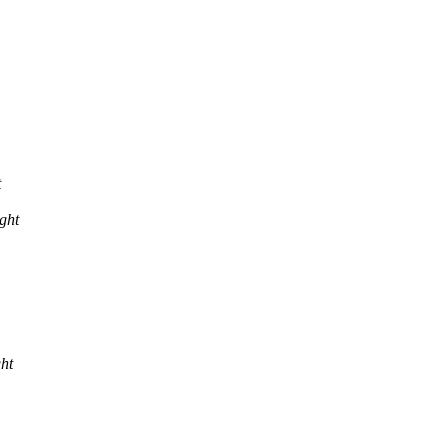
t
ght
ht