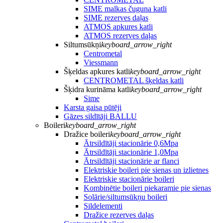
SIME malkas čuguna katli
SIME rezerves daļas
ATMOS apkures katli
ATMOS rezerves daļas
Siltumsūkņi
keyboard_arrow_right
Centrometal
Viessmann
Šķeldas apkures katli
keyboard_arrow_right
CENTROMETAL šķeldas katli
Šķidra kurināma katli
keyboard_arrow_right
Sime
Karsta gaisa pūtēji
Gāzes sildītāji BALLU
Boileri
keyboard_arrow_right
Dražice boileri
keyboard_arrow_right
Ātrsildītāji stacionārie 0,6Mpa
Ātrsildītāji stacionārie 1,0Mpa
Ātrsildītāji stacionārie ar flanci
Elektriskie boileri pie sienas un izlietnes
Elektriskie stacionārie boileri
Kombinētie boileri piekaramie pie sienas
Solārie/siltumsūkņu boileri
Sildelementi
Dražice rezerves daļas