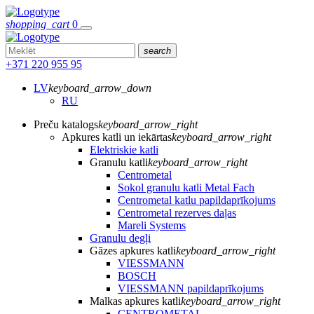
shopping_cart
0
search
+371 220 955 95
LV
keyboard_arrow_down
RU
Preču katalogs
keyboard_arrow_right
Apkures katli un iekārtas
keyboard_arrow_right
Elektriskie katli
Granulu katli
keyboard_arrow_right
Centrometal
Sokol granulu katli Metal Fach
Centrometal katlu papildaprīkojums
Centrometal rezerves daļas
Mareli Systems
Granulu degļi
Gāzes apkures katli
keyboard_arrow_right
VIESSMANN
BOSCH
VIESSMANN papildaprīkojums
Malkas apkures katli
keyboard_arrow_right
CENTROMETAL