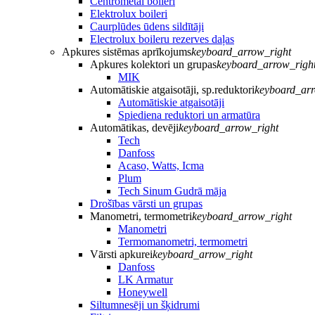
Centrometal boileri
Elektrolux boileri
Caurplūdes ūdens sildītāji
Electrolux boileru rezerves daļas
Apkures sistēmas aprīkojums
keyboard_arrow_right
Apkures kolektori un grupas
keyboard_arrow_righ
MIK
Automātiskie atgaisotāji, sp.reduktori
keyboard_arr
Automātiskie atgaisotāji
Spiediena reduktori un armatūra
Automātikas, devēji
keyboard_arrow_right
Tech
Danfoss
Acaso, Watts, Icma
Plum
Tech Sinum Gudrā māja
Drošības vārsti un grupas
Manometri, termometri
keyboard_arrow_right
Manometri
Termomanometri, termometri
Vārsti apkurei
keyboard_arrow_right
Danfoss
LK Armatur
Honeywell
Siltumnesēji un šķidrumi