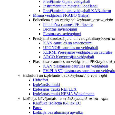
Presējamie kapara veidgabali
Instrumenti un materiāli lodēšanai
Presējamie kapara veidgabali KAN-therm
Misiņa veidgabali FRABO (Itālija)
Polietilēna c. un veidgabali
keyboard_arrow_right
Polietilēna caurues PE Pipelife
Bronzas savienojumi
Plastmasas savienojumi
Presējamā daudzslāņu c. un veidgabali
keyboard_a
KAN caurules un savienojumi
UPONOR caurules un veidgabali
KERMI Presējamie veidgabali un caurules
ARCO Kompresijas veidgabali
Plastmasas caurules un veidgabali, PPR
keyboard_
KAN plastmasas caurules un veidgabali
FV-PLAST plastmasas caurules un veidgaba
Hidrofori un izplešanās trauki
keyboard_arrow_right
Hidrofori
Izplešanās trauki
Izplešanās trauki REFLEX
Izplešanās trauki NEMA Winkelmann
Izolācija, blīvējamais materiāls
keyboard_arrow_right
Kaučuka izolācija K-Flex EC
Paroc
Izolācija bez aluminija apvalka