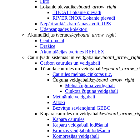
Filtri
Lokanie pievadi
keyboard_arrow_right
TUCAI Lokanie pievadi
RIVER INOX Lokanie pievadi
Nepārtrauktās barošanas avoti, UPS
Ūdensapgādes kolektori
Akumulācijas tvertnes
keyboard_arrow_right
Centrometal
Dražice
Akumulācijas tvertnes REFLEX
Cauruļvadu sistēmas un veidgabali
keyboard_arrow_righ
Carbon caurules un veidgabali
Tērauda caurules un veidgabali
keyboard_arrow_ri
Caurules melnas, cinkotas u.c.
Čuguna veidgabali
keyboard_arrow_right
Melnā čuguna veidgabali
Cinkota čuguna veidgabali
Metināmie veidgabali
Atloki
Bezvītņu savienojumi GEBO
Kapara caurules un veidgabali
keyboard_arrow_rig
Kapara caurules
Kapara veidgabali lodēšanai
Bronzas veidgabali lodēšanai
Kompresijas veidgabali