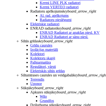
Kermi LINE PLK radiatori
Kermi VERTEO radiatori
Radiatoru aprīkojums
keyboard_arrow_right
Al. rad. aprīkojums
Radiatoru pieslēgumi
Elektriskie radiatori
ENRAD radiatori
keyboard_arrow_right
ENRAD Radiatori ar apakšas piesl. KV
ENRAD Radiatori ar sānu piesl.
Siltās grīdas
keyboard_arrow_right
Grīdu caurules
Izolācijas materiāli
Kolektori
Kolektoru skapji
Palīgarmatūra
Regulātori, vārsti
Elektriskās siltās grīdas
Siltumtrases caurules un veidgabali
keyboard_arrow_righ
Terrendis
Uponor
Sūkņi
keyboard_arrow_right
Apkures sūkņi
keyboard_arrow_right
Wilo
Grundfos
Dziļurbuma sūkņi
keyboard_arrow_right