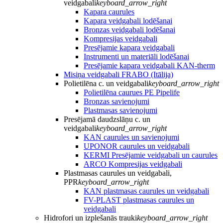
veidgabali
keyboard_arrow_right
Kapara caurules
Kapara veidgabali lodēšanai
Bronzas veidgabali lodēšanai
Kompresijas veidgabali
Presējamie kapara veidgabali
Instrumenti un materiāli lodēšanai
Presējamie kapara veidgabali KAN-therm
Misiņa veidgabali FRABO (Itālija)
Polietilēna c. un veidgabali
keyboard_arrow_right
Polietilēna caurues PE Pipelife
Bronzas savienojumi
Plastmasas savienojumi
Presējamā daudzslāņu c. un
veidgabali
keyboard_arrow_right
KAN caurules un savienojumi
UPONOR caurules un veidgabali
KERMI Presējamie veidgabali un caurules
ARCO Kompresijas veidgabali
Plastmasas caurules un veidgabali,
PPR
keyboard_arrow_right
KAN plastmasas caurules un veidgabali
FV-PLAST plastmasas caurules un
veidgabali
Hidrofori un izplešanās trauki
keyboard_arrow_right