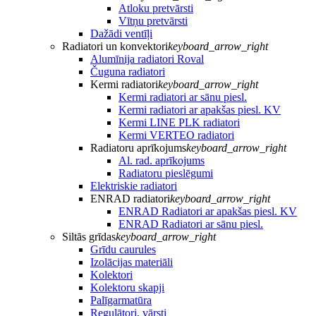
Atloku pretvārsti
Vītņu pretvārsti
Dažādi ventīļi
Radiatori un konvektori
keyboard_arrow_right
Alumīnija radiatori Roval
Čuguna radiatori
Kermi radiatori
keyboard_arrow_right
Kermi radiatori ar sānu piesl.
Kermi radiatori ar apakšas piesl. KV
Kermi LINE PLK radiatori
Kermi VERTEO radiatori
Radiatoru aprīkojums
keyboard_arrow_right
Al. rad. aprīkojums
Radiatoru pieslēgumi
Elektriskie radiatori
ENRAD radiatori
keyboard_arrow_right
ENRAD Radiatori ar apakšas piesl. KV
ENRAD Radiatori ar sānu piesl.
Siltās grīdas
keyboard_arrow_right
Grīdu caurules
Izolācijas materiāli
Kolektori
Kolektoru skapji
Palīgarmatūra
Regulātori, vārsti