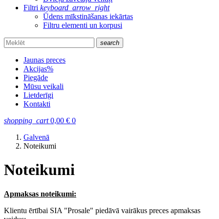
Filtri
keyboard_arrow_right
Ūdens mīkstināšanas iekārtas
Filtru elementi un korpusi
search
Jaunas preces
Akcijas
%
Piegāde
Mūsu veikali
Lietderīgi
Kontakti
shopping_cart
0,00
€
0
Galvenā
Noteikumi
Noteikumi
Apmaksas noteikumi:
Klientu ērtībai SIA "Prosale" piedāvā vairākus preces apmaksas