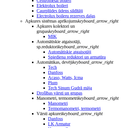
Centrometal boileri
Elektrolux boileri
Caurplūdes ūdens sildītāji
Electrolux boileru rezerves daļas
Apkures sistēmas aprīkojums
keyboard_arrow_right
Apkures kolektori un
grupas
keyboard_arrow_right
MIK
Automātiskie atgaisotāji,
sp.reduktori
keyboard_arrow_right
Automātiskie atgaisotāji
Spiediena reduktori un armatūra
Automātikas, devēji
keyboard_arrow_right
Tech
Danfoss
Acaso, Watts, Icma
Plum
Tech Sinum Gudrā māja
Drošības vārsti un grupas
Manometri, termometri
keyboard_arrow_right
Manometri
Termomanometri, termometri
Vārsti apkurei
keyboard_arrow_right
Danfoss
LK Armatur