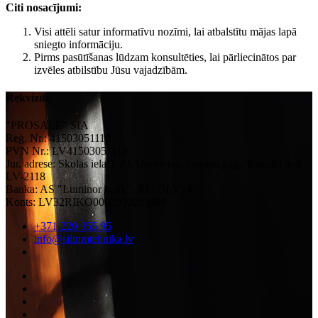
Citi nosacījumi:
Visi attēli satur informatīvu nozīmi, lai atbalstītu mājas lapā
sniegto informāciju.
Pirms pasūtīšanas lūdzam konsultēties, lai pārliecinātos par
izvēles atbilstību Jūsu vajadzībām.
Rekvizīti:
"PROSALE" SIA
Reģ. Nr.: 41503051118
PVN Nr.: LV41503051118
Jur. adrese: Skolas iela 2-29, Upeslejas, Stopiņu pag., Ropažu nov.,
LV-2118
Banka: AS "Luminor bank", RIKOLV2X
Konts: LV32RIKO0002930205308
+371 220 955 95
info@siltumtehnika.lv