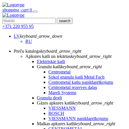
shopping_cart
0
search
+371 220 955 95
LV
keyboard_arrow_down
RU
Preču katalogs
keyboard_arrow_right
Apkures katli un iekārtas
keyboard_arrow_right
Elektriskie katli
Granulu katli
keyboard_arrow_right
Centrometal
Sokol granulu katli Metal Fach
Centrometal katlu papildaprīkojums
Centrometal rezerves daļas
Mareli Systems
Granulu degļi
Gāzes apkures katli
keyboard_arrow_right
VIESSMANN
BOSCH
VIESSMANN papildaprīkojums
Malkas apkures katli
keyboard_arrow_right
CENTROMETAL