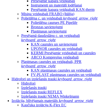
Presējamie kapara veidgabali
Instrumenti un materiāli lodēšanai
Presējamie kapara veidgabali KAN-therm
Misiņa veidgabali FRABO (Itālija)
Polietilēna c. un veidgabali
keyboard_arrow_right
Polietilēna caurues PE Pipelife
Bronzas savienojumi
Plastmasas savienojumi
Presējamā daudzslāņu c. un veidgabali
keyboard_arrow_right
KAN caurules un savienojumi
UPONOR caurules un veidgabali
KERMI Presējamie veidgabali un caurules
ARCO Kompresijas veidgabali
Plastmasas caurules un veidgabali, PPR
keyboard_arrow_right
KAN plastmasas caurules un veidgabali
FV-PLAST plastmasas caurules un veidgabali
Hidrofori un izplešanās trauki
keyboard_arrow_right
Hidrofori
Izplešanās trauki
Izplešanās trauki REFLEX
Izplešanās trauki NEMA Winkelmann
Izolācija, blīvējamais materiāls
keyboard_arrow_right
Kaučuka izolācija K-Flex EC