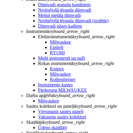
Dūmvadi granulu kamīniem
Nerūsējošā tērauda dūmvadi
Melnā metāla dūmvadi
Nerūsējošā tērauda dūmvadi (izolētie)
Dūmvadi gāzes katliem
Instrumenti
keyboard_arrow_right
Elektroinstrumenti
keyboard_arrow_right
Milwaukee
Einhell
RYOBI
Multi instrumenti un naži
Rokas instrumenti
keyboard_arrow_right
Knipex
Milwaukee
Rothenberger
Instrumentu kastes
Piederumi MILWAUKEE
Darba apģērbi
keyboard_arrow_right
Milwaukee
Saules kolektori un paneļi
keyboard_arrow_right
Viessmann saules paneļi
Vakuuma saules kolektori
Skaitītāji
keyboard_arrow_right
Ūdens skaitītāji
Ventilācija
keyboard_arrow_right