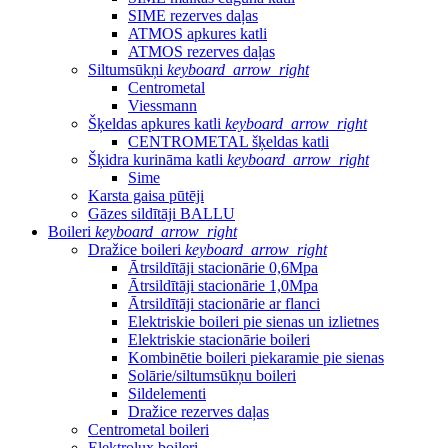
SIME rezerves daļas
ATMOS apkures katli
ATMOS rezerves daļas
Siltumsūkņi
keyboard_arrow_right
Centrometal
Viessmann
Šķeldas apkures katli
keyboard_arrow_right
CENTROMETAL šķeldas katli
Šķidra kurināma katli
keyboard_arrow_right
Sime
Karsta gaisa pūtēji
Gāzes sildītāji BALLU
Boileri
keyboard_arrow_right
Dražice boileri
keyboard_arrow_right
Ātrsildītāji stacionārie 0,6Mpa
Ātrsildītāji stacionārie 1,0Mpa
Ātrsildītāji stacionārie ar flanci
Elektriskie boileri pie sienas un izlietnes
Elektriskie stacionārie boileri
Kombinētie boileri piekaramie pie sienas
Solārie/siltumsūkņu boileri
Sildelementi
Dražice rezerves daļas
Centrometal boileri
Elektrolux boileri