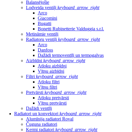
Balansējošie
Lodveida ventiļi
keyboard_arrow_right
Arco
Giacomini
Bugatti
Bonetti Rubinetterie Valduggia s.r.l.
Metināmie ventiļi
Radiatoru ventiļi
keyboard_arrow_right
Arco
Danfoss
Dažādi termoventīļi un termogalvas
Aizbīdni
keyboard_arrow_right
Atloku aizbīdņi
Vītņu aizbīdņi
Filtri
keyboard_arrow_right
Atloku filtri
Vītņu filtri
Pretvārsti
keyboard_arrow_right
Atloku pretvārsti
Vītņu pretvārsti
Dažādi ventīļi
Radiatori un konvektori
keyboard_arrow_right
Alumīnija radiatori Roval
Čuguna radiatori
Kermi radiatori
keyboard_arrow_right