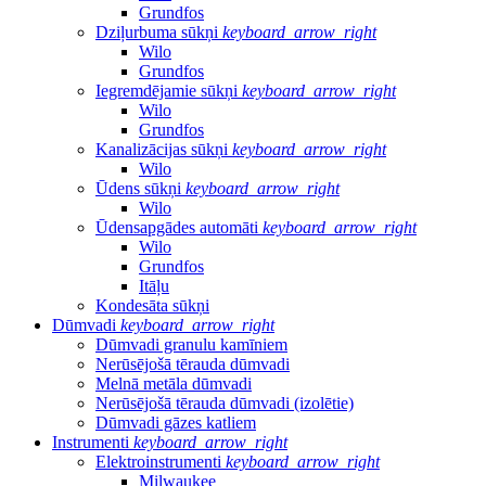
Grundfos
Dziļurbuma sūkņi
keyboard_arrow_right
Wilo
Grundfos
Iegremdējamie sūkņi
keyboard_arrow_right
Wilo
Grundfos
Kanalizācijas sūkņi
keyboard_arrow_right
Wilo
Ūdens sūkņi
keyboard_arrow_right
Wilo
Ūdensapgādes automāti
keyboard_arrow_right
Wilo
Grundfos
Itāļu
Kondesāta sūkņi
Dūmvadi
keyboard_arrow_right
Dūmvadi granulu kamīniem
Nerūsējošā tērauda dūmvadi
Melnā metāla dūmvadi
Nerūsējošā tērauda dūmvadi (izolētie)
Dūmvadi gāzes katliem
Instrumenti
keyboard_arrow_right
Elektroinstrumenti
keyboard_arrow_right
Milwaukee