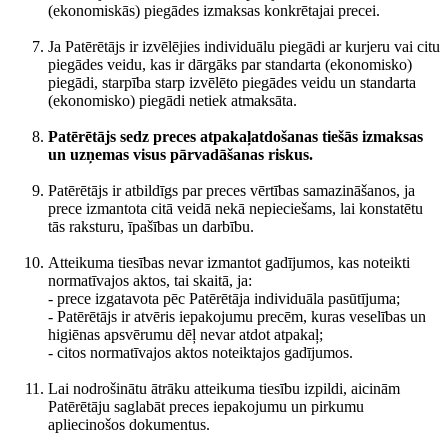
(ekonomiskās) piegādes izmaksas konkrētajai precei.
Ja Patērētājs ir izvēlējies individuālu piegādi ar kurjeru vai citu
piegādes veidu, kas ir dārgāks par standarta (ekonomisko)
piegādi, starpība starp izvēlēto piegādes veidu un standarta
(ekonomisko) piegādi netiek atmaksāta.
Patērētājs sedz preces atpakaļatdošanas tiešās izmaksas
un uzņemas visus pārvadāšanas riskus.
Patērētājs ir atbildīgs par preces vērtības samazināšanos, ja
prece izmantota citā veidā nekā nepieciešams, lai konstatētu
tās raksturu, īpašības un darbību.
Atteikuma tiesības nevar izmantot gadījumos, kas noteikti
normatīvajos aktos, tai skaitā, ja:
- prece izgatavota pēc Patērētāja individuāla pasūtījuma;
- Patērētājs ir atvēris iepakojumu precēm, kuras veselības un
higiēnas apsvērumu dēļ nevar atdot atpakaļ;
- citos normatīvajos aktos noteiktajos gadījumos.
Lai nodrošinātu ātrāku atteikuma tiesību izpildi, aicinām
Patērētāju saglabāt preces iepakojumu un pirkumu
apliecinošos dokumentus.