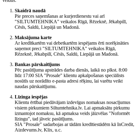
veidus:
Skaidrā naudā
Pie preces saņemšanas ar kurjerdienestu vai arī
"SILTUMTEHNIKA" veikalos Rīgā, Rēzeknē, Jēkabpilī,
Cēsīs, Saldū, Liepājā un Madonā.
Maksājuma karte
Ar kredītkartēm vai debetkartēm iespējams ērti norēķināties
saņemot preci "SILTUMTEHNIKA" veikalos Rīgā,
Rēzeknē, Jēkabpilī, Cēsīs, Saldū, Liepājā un Madonā.
Bankas pārskaitījums
Pēc pasūtījuma apstrādes darba dienās, laikā no plkst. 8:00
līdz 17:00 SIA "Prosale" klientu apkalpošanas speciālists
nosūtīs uz norādīto e-pasta adresi rēķinu, lai varētu veikt
naudas pārskaitījumu.
Līzinga iespējas
Klientu ērtībai piedāvājam izdevīgus nomaksas nosacījumus
visiem pirkumiem Siltumtehnika.lv. Lai apmaksātu pirkumu
izmantojot nomaksu, kā apmaksa veids jāizvēlas "Noformēt
līzingu", tad jāveic pasūtījums.
SIA "Prosale" sadarbojas ar tādām kredītiestādēm kā InCredit,
Aizdevums.lv, Klix, u.c.