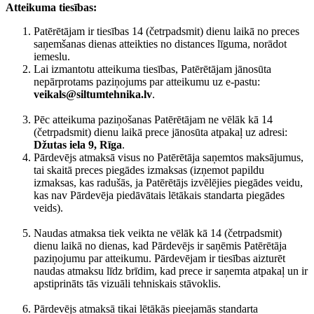
Atteikuma tiesības:
Patērētājam ir tiesības 14 (četrpadsmit) dienu laikā no preces
saņemšanas dienas atteikties no distances līguma, norādot
iemeslu.
Lai izmantotu atteikuma tiesības, Patērētājam jānosūta
nepārprotams paziņojums par atteikumu uz e-pastu:
veikals@siltumtehnika.lv
.
Pēc atteikuma paziņošanas Patērētājam ne vēlāk kā 14
(četrpadsmit) dienu laikā prece jānosūta atpakaļ uz adresi:
Džutas iela 9, Rīga
.
Pārdevējs atmaksā visus no Patērētāja saņemtos maksājumus,
tai skaitā preces piegādes izmaksas (izņemot papildu
izmaksas, kas radušās, ja Patērētājs izvēlējies piegādes veidu,
kas nav Pārdevēja piedāvātais lētākais standarta piegādes
veids).
Naudas atmaksa tiek veikta ne vēlāk kā 14 (četrpadsmit)
dienu laikā no dienas, kad Pārdevējs ir saņēmis Patērētāja
paziņojumu par atteikumu. Pārdevējam ir tiesības aizturēt
naudas atmaksu līdz brīdim, kad prece ir saņemta atpakaļ un ir
apstiprināts tās vizuāli tehniskais stāvoklis.
Pārdevējs atmaksā tikai lētākās pieejamās standarta