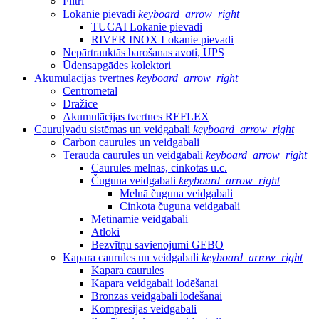
Filtri
Lokanie pievadi
keyboard_arrow_right
TUCAI Lokanie pievadi
RIVER INOX Lokanie pievadi
Nepārtrauktās barošanas avoti, UPS
Ūdensapgādes kolektori
Akumulācijas tvertnes
keyboard_arrow_right
Centrometal
Dražice
Akumulācijas tvertnes REFLEX
Cauruļvadu sistēmas un veidgabali
keyboard_arrow_right
Carbon caurules un veidgabali
Tērauda caurules un veidgabali
keyboard_arrow_right
Caurules melnas, cinkotas u.c.
Čuguna veidgabali
keyboard_arrow_right
Melnā čuguna veidgabali
Cinkota čuguna veidgabali
Metināmie veidgabali
Atloki
Bezvītņu savienojumi GEBO
Kapara caurules un veidgabali
keyboard_arrow_right
Kapara caurules
Kapara veidgabali lodēšanai
Bronzas veidgabali lodēšanai
Kompresijas veidgabali