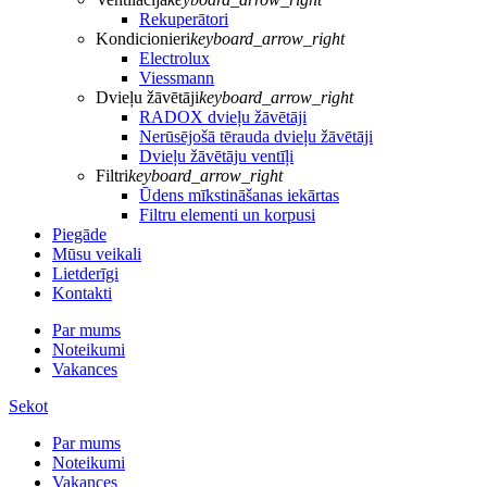
Rekuperātori
Kondicionieri
keyboard_arrow_right
Electrolux
Viessmann
Dvieļu žāvētāji
keyboard_arrow_right
RADOX dvieļu žāvētāji
Nerūsējošā tērauda dvieļu žāvētāji
Dvieļu žāvētāju ventīļi
Filtri
keyboard_arrow_right
Ūdens mīkstināšanas iekārtas
Filtru elementi un korpusi
Piegāde
Mūsu veikali
Lietderīgi
Kontakti
Par mums
Noteikumi
Vakances
Sekot
Par mums
Noteikumi
Vakances