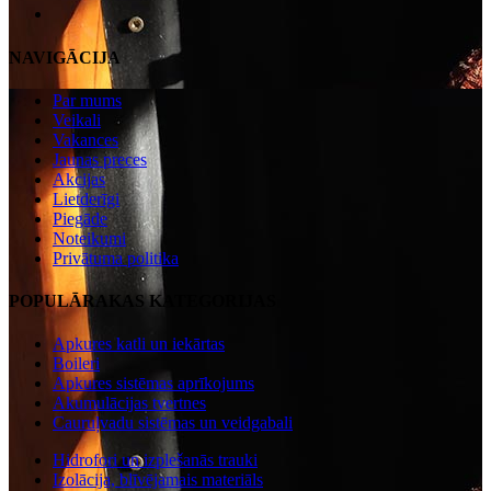
NAVIGĀCIJA
Par mums
Veikali
Vakances
Jaunas preces
Akcijas
Lietderīgi
Piegāde
Noteikumi
Privātuma politika
POPULĀRAKAS KATEGORIJAS
Apkures katli un iekārtas
Boileri
Apkures sistēmas aprīkojums
Akumulācijas tvertnes
Cauruļvadu sistēmas un veidgabali
Hidrofori un izplešanās trauki
Izolācija, blīvējamais materiāls