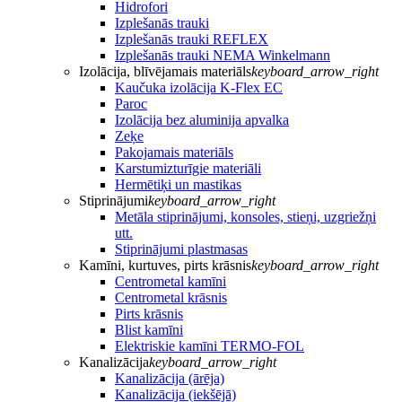
Hidrofori
Izplešanās trauki
Izplešanās trauki REFLEX
Izplešanās trauki NEMA Winkelmann
Izolācija, blīvējamais materiāls
keyboard_arrow_right
Kaučuka izolācija K-Flex EC
Paroc
Izolācija bez aluminija apvalka
Zeķe
Pakojamais materiāls
Karstumizturīgie materiāli
Hermētiķi un mastikas
Stiprinājumi
keyboard_arrow_right
Metāla stiprinājumi, konsoles, stieņi, uzgriežņi
utt.
Stiprinājumi plastmasas
Kamīni, kurtuves, pirts krāsnis
keyboard_arrow_right
Centrometal kamīni
Centrometal krāsnis
Pirts krāsnis
Blist kamīni
Elektriskie kamīni TERMO-FOL
Kanalizācija
keyboard_arrow_right
Kanalizācija (ārēja)
Kanalizācija (iekšējā)