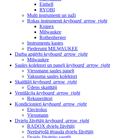
Einhell
RYOBI
Multi instrumenti un naži
Rokas instrumenti
keyboard_arrow_right
Knipex
Milwaukee
Rothenberger
Instrumentu kastes
Piederumi MILWAUKEE
Darba apģērbi
keyboard_arrow_right
Milwaukee
Saules kolektori un paneļi
keyboard_arrow_right
Viessmann saules paneļi
Vakuuma saules kolektori
Skaitītāji
keyboard_arrow_right
Ūdens skaitītāji
Ventilācija
keyboard_arrow_right
Rekuperātori
Kondicionieri
keyboard_arrow_right
Electrolux
Viessmann
Dvieļu žāvētāji
keyboard_arrow_right
RADOX dvieļu žāvētāji
Nerūsējošā tērauda dvieļu žāvētāji
Dvieļu žāvētāju ventīļi