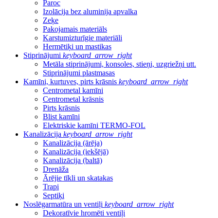
Paroc
Izolācija bez aluminija apvalka
Zeķe
Pakojamais materiāls
Karstumizturīgie materiāli
Hermētiķi un mastikas
Stiprinājumi
keyboard_arrow_right
Metāla stiprinājumi, konsoles, stieņi, uzgriežņi utt.
Stiprinājumi plastmasas
Kamīni, kurtuves, pirts krāsnis
keyboard_arrow_right
Centrometal kamīni
Centrometal krāsnis
Pirts krāsnis
Blist kamīni
Elektriskie kamīni TERMO-FOL
Kanalizācija
keyboard_arrow_right
Kanalizācija (ārēja)
Kanalizācija (iekšējā)
Kanalizācija (baltā)
Drenāža
Ārējie tīkli un skatakas
Trapi
Septiķi
Noslēgarmatūra un ventiļi
keyboard_arrow_right
Dekoratīvie hromēti ventiļi