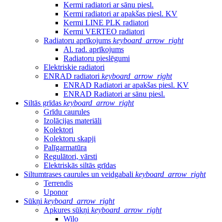
Kermi radiatori ar sānu piesl.
Kermi radiatori ar apakšas piesl. KV
Kermi LINE PLK radiatori
Kermi VERTEO radiatori
Radiatoru aprīkojums
keyboard_arrow_right
Al. rad. aprīkojums
Radiatoru pieslēgumi
Elektriskie radiatori
ENRAD radiatori
keyboard_arrow_right
ENRAD Radiatori ar apakšas piesl. KV
ENRAD Radiatori ar sānu piesl.
Siltās grīdas
keyboard_arrow_right
Grīdu caurules
Izolācijas materiāli
Kolektori
Kolektoru skapji
Palīgarmatūra
Regulātori, vārsti
Elektriskās siltās grīdas
Siltumtrases caurules un veidgabali
keyboard_arrow_right
Terrendis
Uponor
Sūkņi
keyboard_arrow_right
Apkures sūkņi
keyboard_arrow_right
Wilo