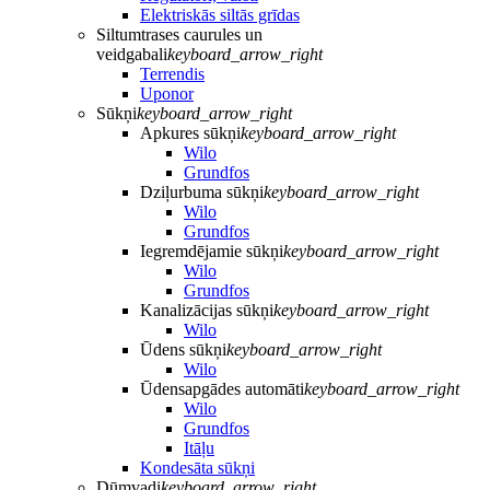
Elektriskās siltās grīdas
Siltumtrases caurules un
veidgabali
keyboard_arrow_right
Terrendis
Uponor
Sūkņi
keyboard_arrow_right
Apkures sūkņi
keyboard_arrow_right
Wilo
Grundfos
Dziļurbuma sūkņi
keyboard_arrow_right
Wilo
Grundfos
Iegremdējamie sūkņi
keyboard_arrow_right
Wilo
Grundfos
Kanalizācijas sūkņi
keyboard_arrow_right
Wilo
Ūdens sūkņi
keyboard_arrow_right
Wilo
Ūdensapgādes automāti
keyboard_arrow_right
Wilo
Grundfos
Itāļu
Kondesāta sūkņi
Dūmvadi
keyboard_arrow_right