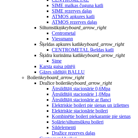
SIME malkas čuguna katli
SIME rezerves daļas
ATMOS apkures katli
ATMOS rezerves daļas
Siltumsūkņi
keyboard_arrow_right
Centrometal
Viessmann
Šķeldas apkures katli
keyboard_arrow_right
CENTROMETAL šķeldas katli
Šķidra kurināma katli
keyboard_arrow_right
Sime
Karsta gaisa pūtēji
Gāzes sildītāji BALLU
Boileri
keyboard_arrow_right
Dražice boileri
keyboard_arrow_right
Ātrsildītāji stacionārie 0,6Mpa
Ātrsildītāji stacionārie 1,0Mpa
Ātrsildītāji stacionārie ar flanci
Elektriskie boileri pie sienas un izlietnes
Elektriskie stacionārie boileri
Kombinētie boileri piekaramie pie sienas
Solārie/siltumsūkņu boileri
Sildelementi
Dražice rezerves daļas