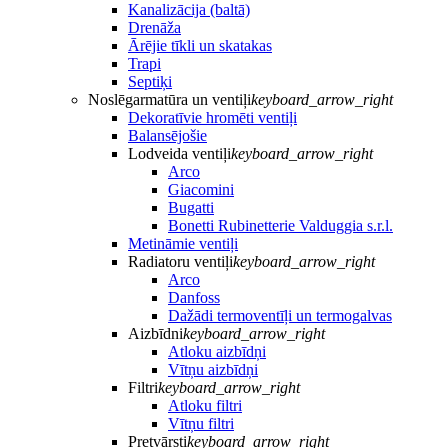
Kanalizācija (baltā)
Drenāža
Ārējie tīkli un skatakas
Trapi
Septiķi
Noslēgarmatūra un ventiļi
keyboard_arrow_right
Dekoratīvie hromēti ventiļi
Balansējošie
Lodveida ventiļi
keyboard_arrow_right
Arco
Giacomini
Bugatti
Bonetti Rubinetterie Valduggia s.r.l.
Metināmie ventiļi
Radiatoru ventiļi
keyboard_arrow_right
Arco
Danfoss
Dažādi termoventīļi un termogalvas
Aizbīdni
keyboard_arrow_right
Atloku aizbīdņi
Vītņu aizbīdņi
Filtri
keyboard_arrow_right
Atloku filtri
Vītņu filtri
Pretvārsti
keyboard_arrow_right