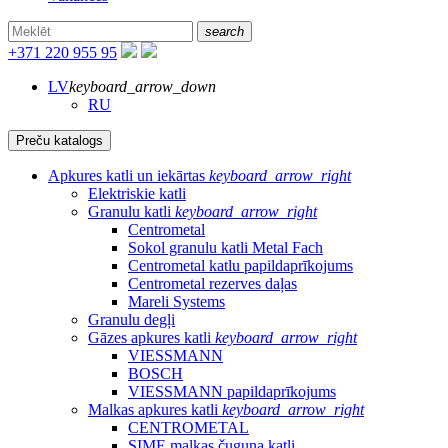
search
+371 220 955 95
LV
keyboard_arrow_down
RU
Preču katalogs
Apkures katli un iekārtas
keyboard_arrow_right
Elektriskie katli
Granulu katli
keyboard_arrow_right
Centrometal
Sokol granulu katli Metal Fach
Centrometal katlu papildaprīkojums
Centrometal rezerves daļas
Mareli Systems
Granulu degļi
Gāzes apkures katli
keyboard_arrow_right
VIESSMANN
BOSCH
VIESSMANN papildaprīkojums
Malkas apkures katli
keyboard_arrow_right
CENTROMETAL
SIME malkas čuguna katli