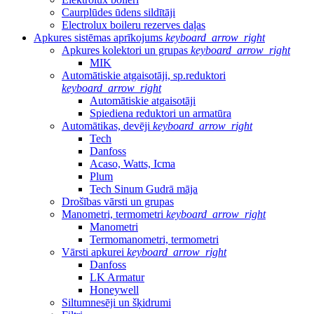
Caurplūdes ūdens sildītāji
Electrolux boileru rezerves daļas
Apkures sistēmas aprīkojums
keyboard_arrow_right
Apkures kolektori un grupas
keyboard_arrow_right
MIK
Automātiskie atgaisotāji, sp.reduktori
keyboard_arrow_right
Automātiskie atgaisotāji
Spiediena reduktori un armatūra
Automātikas, devēji
keyboard_arrow_right
Tech
Danfoss
Acaso, Watts, Icma
Plum
Tech Sinum Gudrā māja
Drošības vārsti un grupas
Manometri, termometri
keyboard_arrow_right
Manometri
Termomanometri, termometri
Vārsti apkurei
keyboard_arrow_right
Danfoss
LK Armatur
Honeywell
Siltumnesēji un šķidrumi