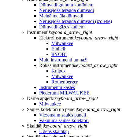
Dūmvadi granulu kamīniem
Nerūsējošā tērauda dūmvadi
Melnā metāla dūmvadi
Nerūsējošā tērauda dūmvadi (izolētie)
Dūmvadi gāzes katliem
Instrumenti
keyboard_arrow_right
Elektroinstrumenti
keyboard_arrow_right
Milwaukee
Einhell
RYOBI
Multi instrumenti un naži
Rokas instrumenti
keyboard_arrow_right
Knipex
Milwaukee
Rothenberger
Instrumentu kastes
Piederumi MILWAUKEE
Darba apģērbi
keyboard_arrow_right
Milwaukee
Saules kolektori un paneļi
keyboard_arrow_right
Viessmann saules paneļi
Vakuuma saules kolektori
Skaitītāji
keyboard_arrow_right
Ūdens skaitītāji
Ventilācija
keyboard_arrow_right