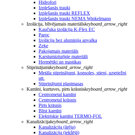
Hidrofori
Izplešanās trauki
Izplešanās trauki REFLEX
Izplešanās trauki NEMA Winkelmann
Izolācija, blīvējamais materiāls
keyboard_arrow_right
Kaučuka izolācija K-Flex EC
Paroc
Izolācija bez aluminija apvalka
Zeķe
Pakojamais materiāls
Karstumizturīgie materiāli
Hermētiķi un mastikas
Stiprinājumi
keyboard_arrow_right
Metāla stiprinājumi, konsoles, stieņi, uzgriežņi
utt.
Stiprinājumi plastmasas
Kamīni, kurtuves, pirts krāsnis
keyboard_arrow_right
Centrometal kamīni
Centrometal krāsnis
Pirts krāsnis
Blist kamīni
Elektriskie kamīni TERMO-FOL
Kanalizācija
keyboard_arrow_right
Kanalizācija (ārēja)
Kanalizācija (iekšējā)