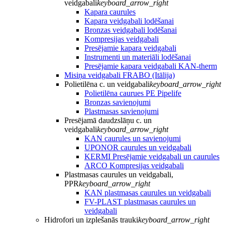
veidgabali
keyboard_arrow_right
Kapara caurules
Kapara veidgabali lodēšanai
Bronzas veidgabali lodēšanai
Kompresijas veidgabali
Presējamie kapara veidgabali
Instrumenti un materiāli lodēšanai
Presējamie kapara veidgabali KAN-therm
Misiņa veidgabali FRABO (Itālija)
Polietilēna c. un veidgabali
keyboard_arrow_right
Polietilēna caurues PE Pipelife
Bronzas savienojumi
Plastmasas savienojumi
Presējamā daudzslāņu c. un
veidgabali
keyboard_arrow_right
KAN caurules un savienojumi
UPONOR caurules un veidgabali
KERMI Presējamie veidgabali un caurules
ARCO Kompresijas veidgabali
Plastmasas caurules un veidgabali,
PPR
keyboard_arrow_right
KAN plastmasas caurules un veidgabali
FV-PLAST plastmasas caurules un
veidgabali
Hidrofori un izplešanās trauki
keyboard_arrow_right