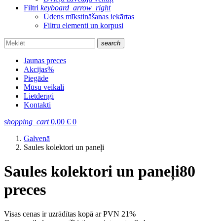
Filtri
keyboard_arrow_right
Ūdens mīkstināšanas iekārtas
Filtru elementi un korpusi
search
Jaunas preces
Akcijas
%
Piegāde
Mūsu veikali
Lietderīgi
Kontakti
shopping_cart
0,00
€
0
Galvenā
Saules kolektori un paneļi
Saules kolektori un paneļi
80
preces
Visas cenas ir uzrādītas kopā ar PVN 21%