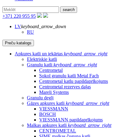
search
+371 220 955 95
LV
keyboard_arrow_down
RU
Preču katalogs
Apkures katli un iekārtas
keyboard_arrow_right
Elektriskie katli
Granulu katli
keyboard_arrow_right
Centrometal
Sokol granulu katli Metal Fach
Centrometal katlu papildaprīkojums
Centrometal rezerves daļas
Mareli Systems
Granulu degļi
Gāzes apkures katli
keyboard_arrow_right
VIESSMANN
BOSCH
VIESSMANN papildaprīkojums
Malkas apkures katli
keyboard_arrow_right
CENTROMETAL
SIME malkas čuguna katli