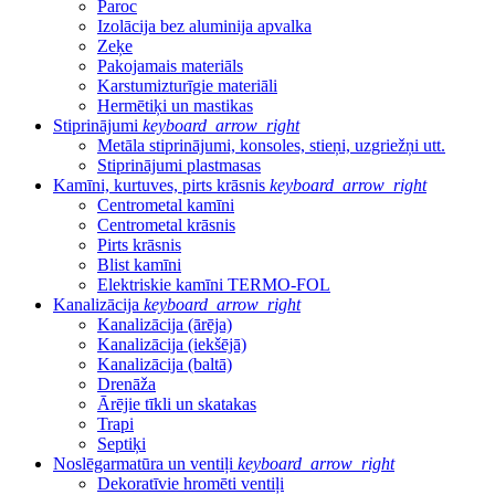
Paroc
Izolācija bez aluminija apvalka
Zeķe
Pakojamais materiāls
Karstumizturīgie materiāli
Hermētiķi un mastikas
Stiprinājumi
keyboard_arrow_right
Metāla stiprinājumi, konsoles, stieņi, uzgriežņi utt.
Stiprinājumi plastmasas
Kamīni, kurtuves, pirts krāsnis
keyboard_arrow_right
Centrometal kamīni
Centrometal krāsnis
Pirts krāsnis
Blist kamīni
Elektriskie kamīni TERMO-FOL
Kanalizācija
keyboard_arrow_right
Kanalizācija (ārēja)
Kanalizācija (iekšējā)
Kanalizācija (baltā)
Drenāža
Ārējie tīkli un skatakas
Trapi
Septiķi
Noslēgarmatūra un ventiļi
keyboard_arrow_right
Dekoratīvie hromēti ventiļi