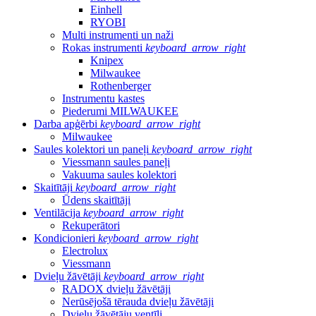
Einhell
RYOBI
Multi instrumenti un naži
Rokas instrumenti
keyboard_arrow_right
Knipex
Milwaukee
Rothenberger
Instrumentu kastes
Piederumi MILWAUKEE
Darba apģērbi
keyboard_arrow_right
Milwaukee
Saules kolektori un paneļi
keyboard_arrow_right
Viessmann saules paneļi
Vakuuma saules kolektori
Skaitītāji
keyboard_arrow_right
Ūdens skaitītāji
Ventilācija
keyboard_arrow_right
Rekuperātori
Kondicionieri
keyboard_arrow_right
Electrolux
Viessmann
Dvieļu žāvētāji
keyboard_arrow_right
RADOX dvieļu žāvētāji
Nerūsējošā tērauda dvieļu žāvētāji
Dvieļu žāvētāju ventīļi