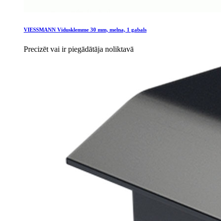
VIESSMANN Vidusklemme 30 mm, melna, 1 gabals
Precizēt vai ir piegādātāja noliktavā