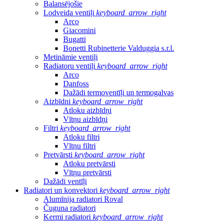
Balansējošie
Lodveida ventiļi
keyboard_arrow_right
Arco
Giacomini
Bugatti
Bonetti Rubinetterie Valduggia s.r.l.
Metināmie ventiļi
Radiatoru ventiļi
keyboard_arrow_right
Arco
Danfoss
Dažādi termoventīļi un termogalvas
Aizbīdni
keyboard_arrow_right
Atloku aizbīdņi
Vītņu aizbīdņi
Filtri
keyboard_arrow_right
Atloku filtri
Vītņu filtri
Pretvārsti
keyboard_arrow_right
Atloku pretvārsti
Vītņu pretvārsti
Dažādi ventīļi
Radiatori un konvektori
keyboard_arrow_right
Alumīnija radiatori Roval
Čuguna radiatori
Kermi radiatori
keyboard_arrow_right