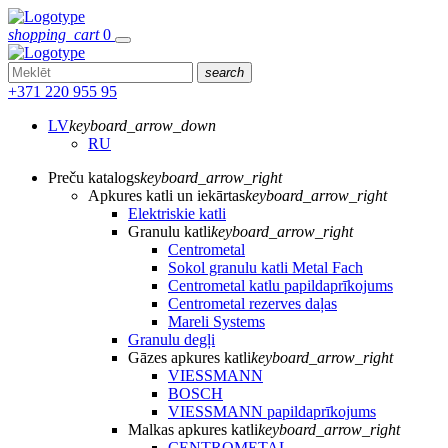
shopping_cart
0
search
+371 220 955 95
LV
keyboard_arrow_down
RU
Preču katalogs
keyboard_arrow_right
Apkures katli un iekārtas
keyboard_arrow_right
Elektriskie katli
Granulu katli
keyboard_arrow_right
Centrometal
Sokol granulu katli Metal Fach
Centrometal katlu papildaprīkojums
Centrometal rezerves daļas
Mareli Systems
Granulu degļi
Gāzes apkures katli
keyboard_arrow_right
VIESSMANN
BOSCH
VIESSMANN papildaprīkojums
Malkas apkures katli
keyboard_arrow_right
CENTROMETAL