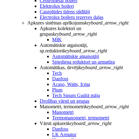
Centrometal boileri
Elektrolux boileri
Caurplūdes ūdens sildītāji
Electrolux boileru rezerves daļas
Apkures sistēmas aprīkojums
keyboard_arrow_right
Apkures kolektori un
grupas
keyboard_arrow_right
MIK
Automātiskie atgaisotāji,
sp.reduktori
keyboard_arrow_right
Automātiskie atgaisotāji
Spiediena reduktori un armatūra
Automātikas, devēji
keyboard_arrow_right
Tech
Danfoss
Acaso, Watts, Icma
Plum
Tech Sinum Gudrā māja
Drošības vārsti un grupas
Manometri, termometri
keyboard_arrow_right
Manometri
Termomanometri, termometri
Vārsti apkurei
keyboard_arrow_right
Danfoss
LK Armatur