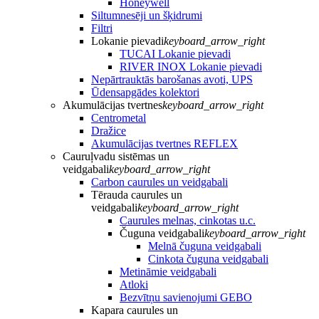
Honeywell
Siltumnesēji un šķidrumi
Filtri
Lokanie pievadi
keyboard_arrow_right
TUCAI Lokanie pievadi
RIVER INOX Lokanie pievadi
Nepārtrauktās barošanas avoti, UPS
Ūdensapgādes kolektori
Akumulācijas tvertnes
keyboard_arrow_right
Centrometal
Dražice
Akumulācijas tvertnes REFLEX
Cauruļvadu sistēmas un
veidgabali
keyboard_arrow_right
Carbon caurules un veidgabali
Tērauda caurules un
veidgabali
keyboard_arrow_right
Caurules melnas, cinkotas u.c.
Čuguna veidgabali
keyboard_arrow_right
Melnā čuguna veidgabali
Cinkota čuguna veidgabali
Metināmie veidgabali
Atloki
Bezvītņu savienojumi GEBO
Kapara caurules un