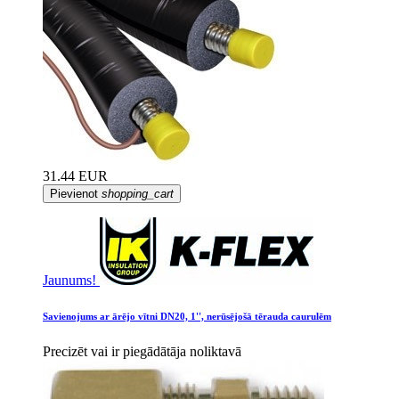
31.44 EUR
Pievienot
shopping_cart
Jaunums!
Savienojums ar ārējo vītni DN20, 1'', nerūsējošā tērauda caurulēm
Precizēt vai ir piegādātāja noliktavā