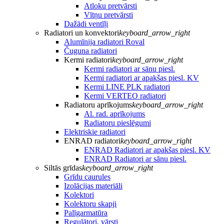
Atloku pretvārsti
Vītņu pretvārsti
Dažādi ventīļi
Radiatori un konvektori
keyboard_arrow_right
Alumīnija radiatori Roval
Čuguna radiatori
Kermi radiatori
keyboard_arrow_right
Kermi radiatori ar sānu piesl.
Kermi radiatori ar apakšas piesl. KV
Kermi LINE PLK radiatori
Kermi VERTEO radiatori
Radiatoru aprīkojums
keyboard_arrow_right
Al. rad. aprīkojums
Radiatoru pieslēgumi
Elektriskie radiatori
ENRAD radiatori
keyboard_arrow_right
ENRAD Radiatori ar apakšas piesl. KV
ENRAD Radiatori ar sānu piesl.
Siltās grīdas
keyboard_arrow_right
Grīdu caurules
Izolācijas materiāli
Kolektori
Kolektoru skapji
Palīgarmatūra
Regulātori, vārsti