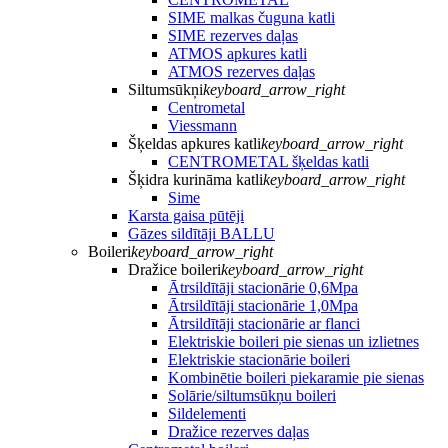
SIME malkas čuguna katli
SIME rezerves daļas
ATMOS apkures katli
ATMOS rezerves daļas
Siltumsūkņi
keyboard_arrow_right
Centrometal
Viessmann
Šķeldas apkures katli
keyboard_arrow_right
CENTROMETAL šķeldas katli
Šķidra kurināma katli
keyboard_arrow_right
Sime
Karsta gaisa pūtēji
Gāzes sildītāji BALLU
Boileri
keyboard_arrow_right
Dražice boileri
keyboard_arrow_right
Ātrsildītāji stacionārie 0,6Mpa
Ātrsildītāji stacionārie 1,0Mpa
Ātrsildītāji stacionārie ar flanci
Elektriskie boileri pie sienas un izlietnes
Elektriskie stacionārie boileri
Kombinētie boileri piekaramie pie sienas
Solārie/siltumsūkņu boileri
Sildelementi
Dražice rezerves daļas