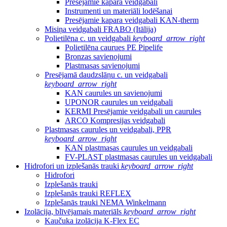
Presējamie kapara veidgabali
Instrumenti un materiāli lodēšanai
Presējamie kapara veidgabali KAN-therm
Misiņa veidgabali FRABO (Itālija)
Polietilēna c. un veidgabali
keyboard_arrow_right
Polietilēna caurues PE Pipelife
Bronzas savienojumi
Plastmasas savienojumi
Presējamā daudzslāņu c. un veidgabali
keyboard_arrow_right
KAN caurules un savienojumi
UPONOR caurules un veidgabali
KERMI Presējamie veidgabali un caurules
ARCO Kompresijas veidgabali
Plastmasas caurules un veidgabali, PPR
keyboard_arrow_right
KAN plastmasas caurules un veidgabali
FV-PLAST plastmasas caurules un veidgabali
Hidrofori un izplešanās trauki
keyboard_arrow_right
Hidrofori
Izplešanās trauki
Izplešanās trauki REFLEX
Izplešanās trauki NEMA Winkelmann
Izolācija, blīvējamais materiāls
keyboard_arrow_right
Kaučuka izolācija K-Flex EC