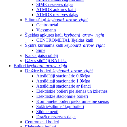
SIME rezerves daļas
ATMOS apkures katli
ATMOS rezerves daļas
Siltumsūkņi
keyboard_arrow_right
Centrometal
Viessmann
Šķeldas apkures katli
keyboard_arrow_right
CENTROMETAL šķeldas katli
Šķidra kurināma katli
keyboard_arrow_right
Sime
Karsta gaisa pūtēji
Gāzes sildītāji BALLU
Boileri
keyboard_arrow_right
Dražice boileri
keyboard_arrow_right
Ātrsildītāji stacionārie 0,6Mpa
Ātrsildītāji stacionārie 1,0Mpa
Ātrsildītāji stacionārie ar flanci
Elektriskie boileri pie sienas un izlietnes
Elektriskie stacionārie boileri
Kombinētie boileri piekaramie pie sienas
Solārie/siltumsūkņu boileri
Sildelementi
Dražice rezerves daļas
Centrometal boileri
Elektrolux boileri