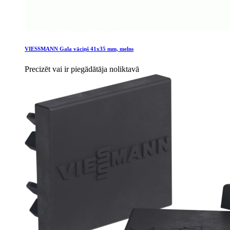
VIESSMANN Gala vāciņš 41x35 mm, melns
Precizēt vai ir piegādātāja noliktavā