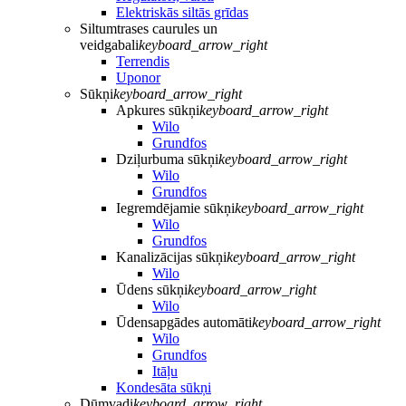
Elektriskās siltās grīdas
Siltumtrases caurules un
veidgabali
keyboard_arrow_right
Terrendis
Uponor
Sūkņi
keyboard_arrow_right
Apkures sūkņi
keyboard_arrow_right
Wilo
Grundfos
Dziļurbuma sūkņi
keyboard_arrow_right
Wilo
Grundfos
Iegremdējamie sūkņi
keyboard_arrow_right
Wilo
Grundfos
Kanalizācijas sūkņi
keyboard_arrow_right
Wilo
Ūdens sūkņi
keyboard_arrow_right
Wilo
Ūdensapgādes automāti
keyboard_arrow_right
Wilo
Grundfos
Itāļu
Kondesāta sūkņi
Dūmvadi
keyboard_arrow_right