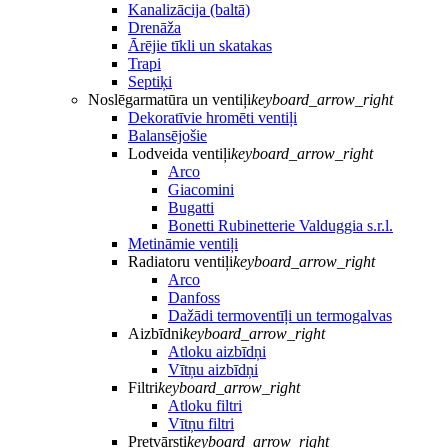
Kanalizācija (baltā)
Drenāža
Ārējie tīkli un skatakas
Trapi
Septiķi
Noslēgarmatūra un ventiļi
keyboard_arrow_right
Dekoratīvie hromēti ventiļi
Balansējošie
Lodveida ventiļi
keyboard_arrow_right
Arco
Giacomini
Bugatti
Bonetti Rubinetterie Valduggia s.r.l.
Metināmie ventiļi
Radiatoru ventiļi
keyboard_arrow_right
Arco
Danfoss
Dažādi termoventīļi un termogalvas
Aizbīdni
keyboard_arrow_right
Atloku aizbīdņi
Vītņu aizbīdņi
Filtri
keyboard_arrow_right
Atloku filtri
Vītņu filtri
Pretvārsti
keyboard_arrow_right