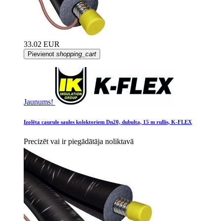
33.02 EUR
Pievienot
shopping_cart
Jaunums!
Izolēta caurule saules kolektoriem Dn20, dubulta, 15 m rullis, K-FLEX
Precizēt vai ir piegādātāja noliktavā