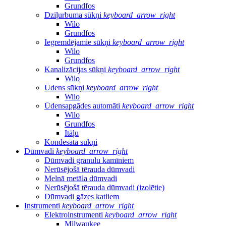
Grundfos
Dziļurbuma sūkņi
keyboard_arrow_right
Wilo
Grundfos
Iegremdējamie sūkņi
keyboard_arrow_right
Wilo
Grundfos
Kanalizācijas sūkņi
keyboard_arrow_right
Wilo
Ūdens sūkņi
keyboard_arrow_right
Wilo
Ūdensapgādes automāti
keyboard_arrow_right
Wilo
Grundfos
Itāļu
Kondesāta sūkņi
Dūmvadi
keyboard_arrow_right
Dūmvadi granulu kamīniem
Nerūsējošā tērauda dūmvadi
Melnā metāla dūmvadi
Nerūsējošā tērauda dūmvadi (izolētie)
Dūmvadi gāzes katliem
Instrumenti
keyboard_arrow_right
Elektroinstrumenti
keyboard_arrow_right
Milwaukee