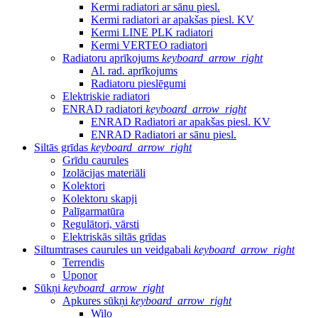
Kermi radiatori ar sānu piesl.
Kermi radiatori ar apakšas piesl. KV
Kermi LINE PLK radiatori
Kermi VERTEO radiatori
Radiatoru aprīkojums
keyboard_arrow_right
Al. rad. aprīkojums
Radiatoru pieslēgumi
Elektriskie radiatori
ENRAD radiatori
keyboard_arrow_right
ENRAD Radiatori ar apakšas piesl. KV
ENRAD Radiatori ar sānu piesl.
Siltās grīdas
keyboard_arrow_right
Grīdu caurules
Izolācijas materiāli
Kolektori
Kolektoru skapji
Palīgarmatūra
Regulātori, vārsti
Elektriskās siltās grīdas
Siltumtrases caurules un veidgabali
keyboard_arrow_right
Terrendis
Uponor
Sūkņi
keyboard_arrow_right
Apkures sūkņi
keyboard_arrow_right
Wilo