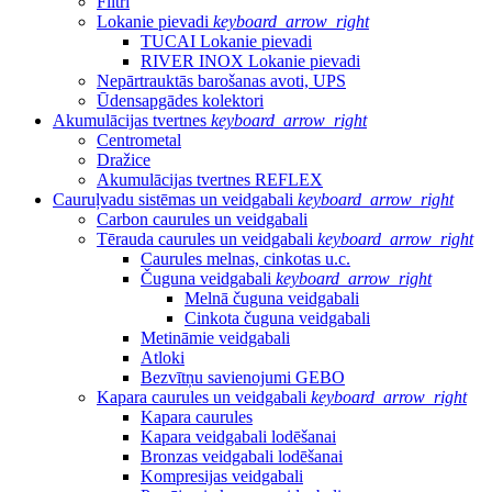
Filtri
Lokanie pievadi
keyboard_arrow_right
TUCAI Lokanie pievadi
RIVER INOX Lokanie pievadi
Nepārtrauktās barošanas avoti, UPS
Ūdensapgādes kolektori
Akumulācijas tvertnes
keyboard_arrow_right
Centrometal
Dražice
Akumulācijas tvertnes REFLEX
Cauruļvadu sistēmas un veidgabali
keyboard_arrow_right
Carbon caurules un veidgabali
Tērauda caurules un veidgabali
keyboard_arrow_right
Caurules melnas, cinkotas u.c.
Čuguna veidgabali
keyboard_arrow_right
Melnā čuguna veidgabali
Cinkota čuguna veidgabali
Metināmie veidgabali
Atloki
Bezvītņu savienojumi GEBO
Kapara caurules un veidgabali
keyboard_arrow_right
Kapara caurules
Kapara veidgabali lodēšanai
Bronzas veidgabali lodēšanai
Kompresijas veidgabali