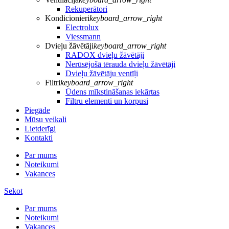
Rekuperātori
Kondicionieri
keyboard_arrow_right
Electrolux
Viessmann
Dvieļu žāvētāji
keyboard_arrow_right
RADOX dvieļu žāvētāji
Nerūsējošā tērauda dvieļu žāvētāji
Dvieļu žāvētāju ventīļi
Filtri
keyboard_arrow_right
Ūdens mīkstināšanas iekārtas
Filtru elementi un korpusi
Piegāde
Mūsu veikali
Lietderīgi
Kontakti
Par mums
Noteikumi
Vakances
Sekot
Par mums
Noteikumi
Vakances