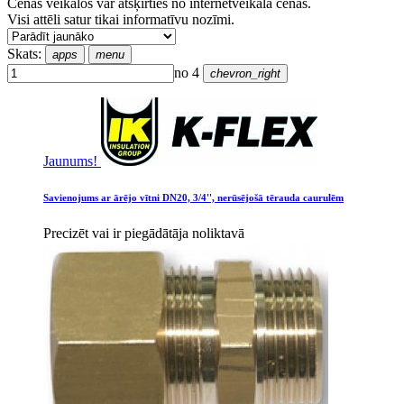
Cenas veikalos var atšķirties no internetveikala cenas.
Visi attēli satur tikai informatīvu nozīmi.
Skats:
apps
menu
no 4
chevron_right
Jaunums!
Savienojums ar ārējo vītni DN20, 3/4'', nerūsējošā tērauda caurulēm
Precizēt vai ir piegādātāja noliktavā