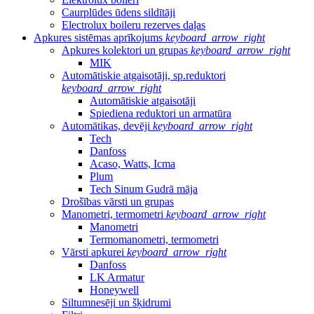
Caurplūdes ūdens sildītāji
Electrolux boileru rezerves daļas
Apkures sistēmas aprīkojums
keyboard_arrow_right
Apkures kolektori un grupas
keyboard_arrow_right
MIK
Automātiskie atgaisotāji, sp.reduktori
keyboard_arrow_right
Automātiskie atgaisotāji
Spiediena reduktori un armatūra
Automātikas, devēji
keyboard_arrow_right
Tech
Danfoss
Acaso, Watts, Icma
Plum
Tech Sinum Gudrā māja
Drošības vārsti un grupas
Manometri, termometri
keyboard_arrow_right
Manometri
Termomanometri, termometri
Vārsti apkurei
keyboard_arrow_right
Danfoss
LK Armatur
Honeywell
Siltumnesēji un šķidrumi