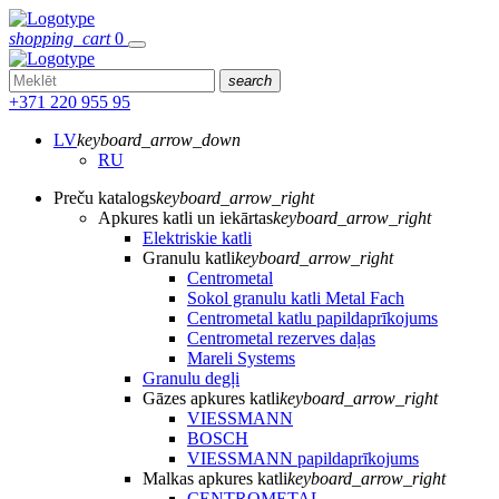
shopping_cart
0
search
+371 220 955 95
LV
keyboard_arrow_down
RU
Preču katalogs
keyboard_arrow_right
Apkures katli un iekārtas
keyboard_arrow_right
Elektriskie katli
Granulu katli
keyboard_arrow_right
Centrometal
Sokol granulu katli Metal Fach
Centrometal katlu papildaprīkojums
Centrometal rezerves daļas
Mareli Systems
Granulu degļi
Gāzes apkures katli
keyboard_arrow_right
VIESSMANN
BOSCH
VIESSMANN papildaprīkojums
Malkas apkures katli
keyboard_arrow_right
CENTROMETAL