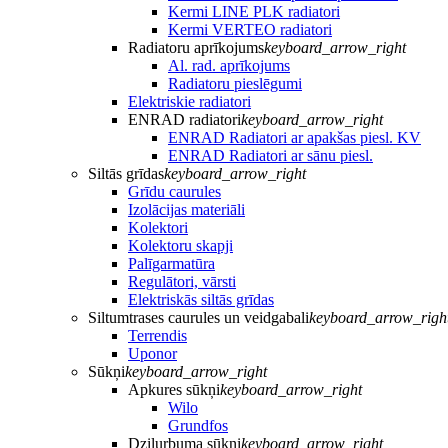
Kermi LINE PLK radiatori
Kermi VERTEO radiatori
Radiatoru aprīkojums
keyboard_arrow_right
Al. rad. aprīkojums
Radiatoru pieslēgumi
Elektriskie radiatori
ENRAD radiatori
keyboard_arrow_right
ENRAD Radiatori ar apakšas piesl. KV
ENRAD Radiatori ar sānu piesl.
Siltās grīdas
keyboard_arrow_right
Grīdu caurules
Izolācijas materiāli
Kolektori
Kolektoru skapji
Palīgarmatūra
Regulātori, vārsti
Elektriskās siltās grīdas
Siltumtrases caurules un veidgabali
keyboard_arrow_righ
Terrendis
Uponor
Sūkņi
keyboard_arrow_right
Apkures sūkņi
keyboard_arrow_right
Wilo
Grundfos
Dziļurbuma sūkņi
keyboard_arrow_right