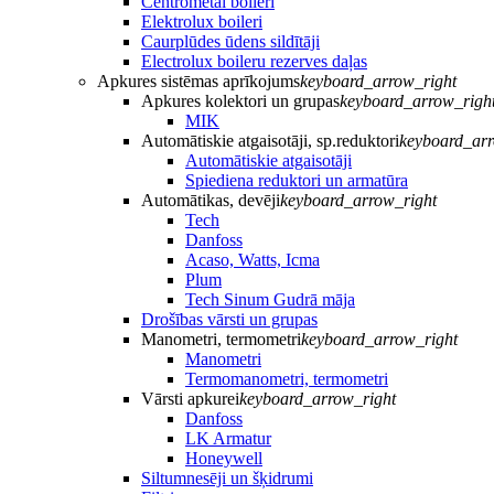
Centrometal boileri
Elektrolux boileri
Caurplūdes ūdens sildītāji
Electrolux boileru rezerves daļas
Apkures sistēmas aprīkojums
keyboard_arrow_right
Apkures kolektori un grupas
keyboard_arrow_righ
MIK
Automātiskie atgaisotāji, sp.reduktori
keyboard_arr
Automātiskie atgaisotāji
Spiediena reduktori un armatūra
Automātikas, devēji
keyboard_arrow_right
Tech
Danfoss
Acaso, Watts, Icma
Plum
Tech Sinum Gudrā māja
Drošības vārsti un grupas
Manometri, termometri
keyboard_arrow_right
Manometri
Termomanometri, termometri
Vārsti apkurei
keyboard_arrow_right
Danfoss
LK Armatur
Honeywell
Siltumnesēji un šķidrumi