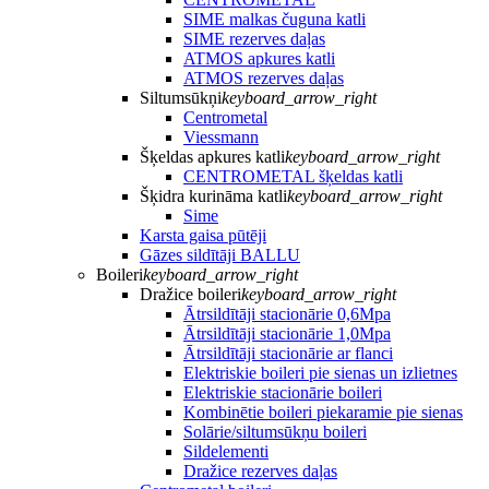
SIME malkas čuguna katli
SIME rezerves daļas
ATMOS apkures katli
ATMOS rezerves daļas
Siltumsūkņi
keyboard_arrow_right
Centrometal
Viessmann
Šķeldas apkures katli
keyboard_arrow_right
CENTROMETAL šķeldas katli
Šķidra kurināma katli
keyboard_arrow_right
Sime
Karsta gaisa pūtēji
Gāzes sildītāji BALLU
Boileri
keyboard_arrow_right
Dražice boileri
keyboard_arrow_right
Ātrsildītāji stacionārie 0,6Mpa
Ātrsildītāji stacionārie 1,0Mpa
Ātrsildītāji stacionārie ar flanci
Elektriskie boileri pie sienas un izlietnes
Elektriskie stacionārie boileri
Kombinētie boileri piekaramie pie sienas
Solārie/siltumsūkņu boileri
Sildelementi
Dražice rezerves daļas