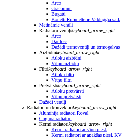
Arco
Giacomini
Bugatti
Bonetti Rubinetterie Valduggia s.r.l.
Metināmie ventiļi
Radiatoru ventiļi
keyboard_arrow_right
Arco
Danfoss
Dažādi termoventīļi un termogalvas
Aizbīdni
keyboard_arrow_right
Atloku aizbīdņi
Vītņu aizbīdņi
Filtri
keyboard_arrow_right
Atloku filtri
Vītņu filtri
Pretvārsti
keyboard_arrow_right
Atloku pretvārsti
Vītņu pretvārsti
Dažādi ventīļi
Radiatori un konvektori
keyboard_arrow_right
Alumīnija radiatori Roval
Čuguna radiatori
Kermi radiatori
keyboard_arrow_right
Kermi radiatori ar sānu piesl.
Kermi radiatori ar apakšas piesl. KV