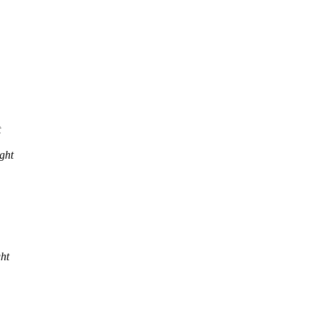
t
ght
ht