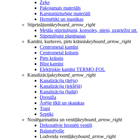
Zeķe
Pakojamais materiāls
Karstumizturīgie materiāli
Hermētiķi un mastikas
Stiprinājumi
keyboard_arrow_right
Metāla stiprinājumi, konsoles, stieņi, uzgriežņi utt.
Stiprinājumi plastmasas
Kamīni, kurtuves, pirts krāsnis
keyboard_arrow_right
Centrometal kamīni
Centrometal krāsnis
Pirts krāsnis
Blist kamīni
Elektriskie kamīni TERMO-FOL
Kanalizācija
keyboard_arrow_right
Kanalizācija (ārēja)
Kanalizācija (iekšējā)
Kanalizācija (baltā)
Drenāža
Ārējie tīkli un skatakas
Trapi
Septiķi
Noslēgarmatūra un ventiļi
keyboard_arrow_right
Dekoratīvie hromēti ventiļi
Balansējošie
Lodveida ventiļi
keyboard_arrow_right