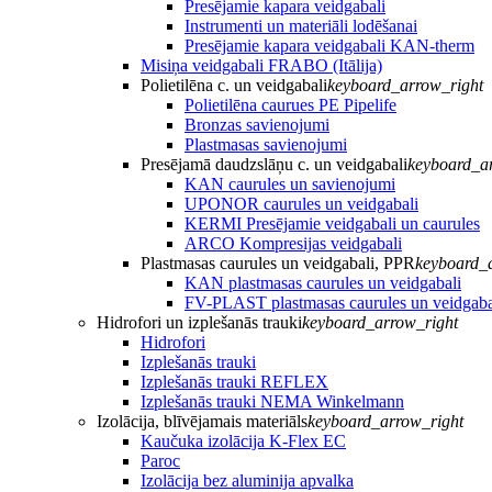
Presējamie kapara veidgabali
Instrumenti un materiāli lodēšanai
Presējamie kapara veidgabali KAN-therm
Misiņa veidgabali FRABO (Itālija)
Polietilēna c. un veidgabali
keyboard_arrow_right
Polietilēna caurues PE Pipelife
Bronzas savienojumi
Plastmasas savienojumi
Presējamā daudzslāņu c. un veidgabali
keyboard_a
KAN caurules un savienojumi
UPONOR caurules un veidgabali
KERMI Presējamie veidgabali un caurules
ARCO Kompresijas veidgabali
Plastmasas caurules un veidgabali, PPR
keyboard_
KAN plastmasas caurules un veidgabali
FV-PLAST plastmasas caurules un veidgaba
Hidrofori un izplešanās trauki
keyboard_arrow_right
Hidrofori
Izplešanās trauki
Izplešanās trauki REFLEX
Izplešanās trauki NEMA Winkelmann
Izolācija, blīvējamais materiāls
keyboard_arrow_right
Kaučuka izolācija K-Flex EC
Paroc
Izolācija bez aluminija apvalka