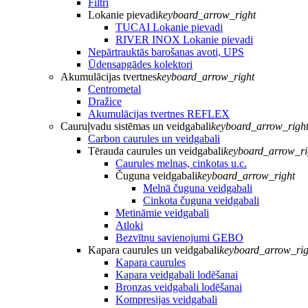
Filtri
Lokanie pievadi
keyboard_arrow_right
TUCAI Lokanie pievadi
RIVER INOX Lokanie pievadi
Nepārtrauktās barošanas avoti, UPS
Ūdensapgādes kolektori
Akumulācijas tvertnes
keyboard_arrow_right
Centrometal
Dražice
Akumulācijas tvertnes REFLEX
Cauruļvadu sistēmas un veidgabali
keyboard_arrow_righ
Carbon caurules un veidgabali
Tērauda caurules un veidgabali
keyboard_arrow_ri
Caurules melnas, cinkotas u.c.
Čuguna veidgabali
keyboard_arrow_right
Melnā čuguna veidgabali
Cinkota čuguna veidgabali
Metināmie veidgabali
Atloki
Bezvītņu savienojumi GEBO
Kapara caurules un veidgabali
keyboard_arrow_rig
Kapara caurules
Kapara veidgabali lodēšanai
Bronzas veidgabali lodēšanai
Kompresijas veidgabali