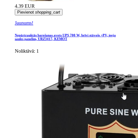
4.39 EUR
Pievienot
shopping_cart
Jaunums!
Nepārtrauktās barošanas avots UPS 700 W, brīvi stāvošs +PV, ieeja
saules panelim, URZ3417, KEMOT
Noliktāvā: 1