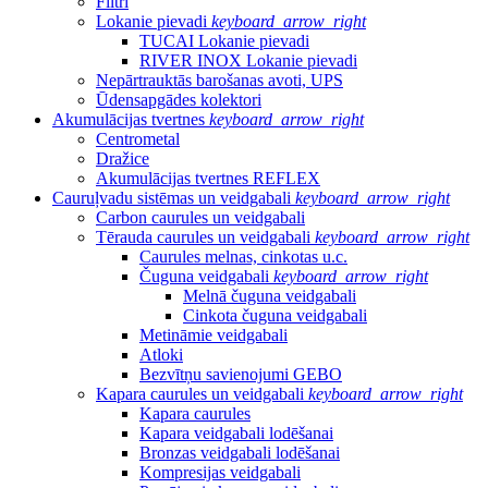
Filtri
Lokanie pievadi
keyboard_arrow_right
TUCAI Lokanie pievadi
RIVER INOX Lokanie pievadi
Nepārtrauktās barošanas avoti, UPS
Ūdensapgādes kolektori
Akumulācijas tvertnes
keyboard_arrow_right
Centrometal
Dražice
Akumulācijas tvertnes REFLEX
Cauruļvadu sistēmas un veidgabali
keyboard_arrow_right
Carbon caurules un veidgabali
Tērauda caurules un veidgabali
keyboard_arrow_right
Caurules melnas, cinkotas u.c.
Čuguna veidgabali
keyboard_arrow_right
Melnā čuguna veidgabali
Cinkota čuguna veidgabali
Metināmie veidgabali
Atloki
Bezvītņu savienojumi GEBO
Kapara caurules un veidgabali
keyboard_arrow_right
Kapara caurules
Kapara veidgabali lodēšanai
Bronzas veidgabali lodēšanai
Kompresijas veidgabali