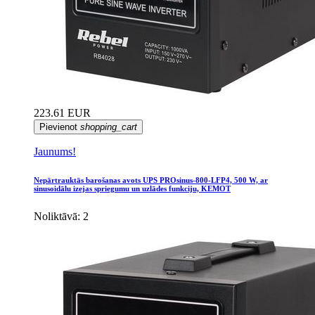
223.61 EUR
Pievienot
shopping_cart
Jaunums!
Nepārtrauktās barošanas avots UPS PROsinus-800-LFP4, 500 W, ar
sinusoidālu izejas spriegumu un uzlādes funkciju, KEMOT
Noliktāvā: 2