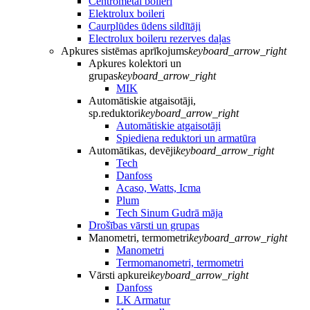
Centrometal boileri
Elektrolux boileri
Caurplūdes ūdens sildītāji
Electrolux boileru rezerves daļas
Apkures sistēmas aprīkojums
keyboard_arrow_right
Apkures kolektori un
grupas
keyboard_arrow_right
MIK
Automātiskie atgaisotāji,
sp.reduktori
keyboard_arrow_right
Automātiskie atgaisotāji
Spiediena reduktori un armatūra
Automātikas, devēji
keyboard_arrow_right
Tech
Danfoss
Acaso, Watts, Icma
Plum
Tech Sinum Gudrā māja
Drošības vārsti un grupas
Manometri, termometri
keyboard_arrow_right
Manometri
Termomanometri, termometri
Vārsti apkurei
keyboard_arrow_right
Danfoss
LK Armatur