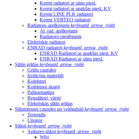
Kermi radiatori ar sānu piesl.
Kermi radiatori ar apakšas piesl. KV
Kermi LINE PLK radiatori
Kermi VERTEO radiatori
Radiatoru aprīkojums
keyboard_arrow_right
Al. rad. aprīkojums
Radiatoru pieslēgumi
Elektriskie radiatori
ENRAD radiatori
keyboard_arrow_right
ENRAD Radiatori ar apakšas piesl. KV
ENRAD Radiatori ar sānu piesl.
Siltās grīdas
keyboard_arrow_right
Grīdu caurules
Izolācijas materiāli
Kolektori
Kolektoru skapji
Palīgarmatūra
Regulātori, vārsti
Elektriskās siltās grīdas
Siltumtrases caurules un veidgabali
keyboard_arrow_right
Terrendis
Uponor
Sūkņi
keyboard_arrow_right
Apkures sūkņi
keyboard_arrow_right
Wilo