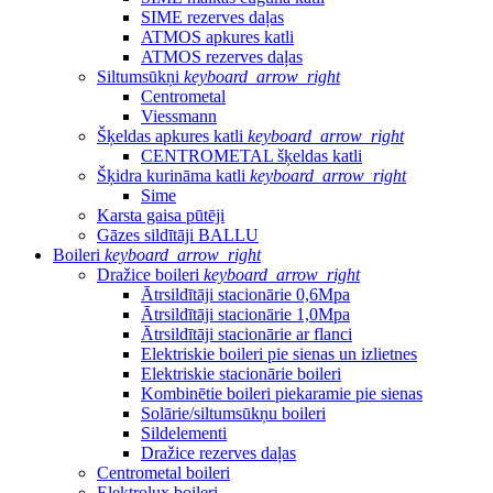
SIME rezerves daļas
ATMOS apkures katli
ATMOS rezerves daļas
Siltumsūkņi
keyboard_arrow_right
Centrometal
Viessmann
Šķeldas apkures katli
keyboard_arrow_right
CENTROMETAL šķeldas katli
Šķidra kurināma katli
keyboard_arrow_right
Sime
Karsta gaisa pūtēji
Gāzes sildītāji BALLU
Boileri
keyboard_arrow_right
Dražice boileri
keyboard_arrow_right
Ātrsildītāji stacionārie 0,6Mpa
Ātrsildītāji stacionārie 1,0Mpa
Ātrsildītāji stacionārie ar flanci
Elektriskie boileri pie sienas un izlietnes
Elektriskie stacionārie boileri
Kombinētie boileri piekaramie pie sienas
Solārie/siltumsūkņu boileri
Sildelementi
Dražice rezerves daļas
Centrometal boileri
Elektrolux boileri