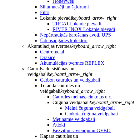
Honeywell
Siltumnesēji un šķidrumi
Filtri
Lokanie pievadi
keyboard_arrow_right
TUCAI Lokanie pievadi
RIVER INOX Lokanie pievadi
Nepārtrauktās barošanas avoti, UPS
Ūdensapgādes kolektori
Akumulācijas tvertnes
keyboard_arrow_right
Centrometal
Dražice
Akumulācijas tvertnes REFLEX
Cauruļvadu sistēmas un
veidgabali
keyboard_arrow_right
Carbon caurules un veidgabali
Tērauda caurules un
veidgabali
keyboard_arrow_right
Caurules melnas, cinkotas u.c.
Čuguna veidgabali
keyboard_arrow_right
Melnā čuguna veidgabali
Cinkota čuguna veidgabali
Metināmie veidgabali
Atloki
Bezvītņu savienojumi GEBO
Kapara caurules un