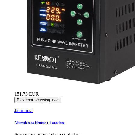
151.73 EUR
Pievienot
shopping_cart
Jaunums!
Akumulatora klemme (+) apzeltīta
Precizēt vai ir piegādātāja noliktavā