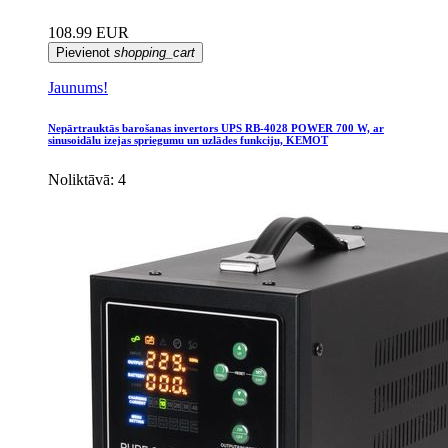
108.99 EUR
Pievienot
shopping_cart
Jaunums!
Nepārtrauktās barošanas invertors UPS RB-4028 POWER 700 W, ar
sinusoidālu izejas spriegumu un uzlādes funkciju, KEMOT
Noliktāvā: 4