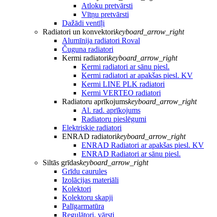
Atloku pretvārsti
Vītņu pretvārsti
Dažādi ventīļi
Radiatori un konvektori
keyboard_arrow_right
Alumīnija radiatori Roval
Čuguna radiatori
Kermi radiatori
keyboard_arrow_right
Kermi radiatori ar sānu piesl.
Kermi radiatori ar apakšas piesl. KV
Kermi LINE PLK radiatori
Kermi VERTEO radiatori
Radiatoru aprīkojums
keyboard_arrow_right
Al. rad. aprīkojums
Radiatoru pieslēgumi
Elektriskie radiatori
ENRAD radiatori
keyboard_arrow_right
ENRAD Radiatori ar apakšas piesl. KV
ENRAD Radiatori ar sānu piesl.
Siltās grīdas
keyboard_arrow_right
Grīdu caurules
Izolācijas materiāli
Kolektori
Kolektoru skapji
Palīgarmatūra
Regulātori, vārsti