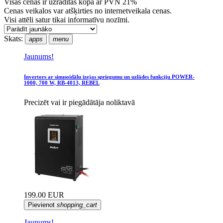
Visas cenas ir uzrādītas kopā ar PVN 21%
Cenas veikalos var atšķirties no internetveikala cenas.
Visi attēli satur tikai informatīvu nozīmi.
Skats:
apps
menu
Jaunums!
Invertors ar sinusoidālu izejas spriegumu un uzlādes funkciju POWER-
1000, 700 W, RB-4013, REBEL
Precizēt vai ir piegādātāja noliktavā
199.00 EUR
Pievienot
shopping_cart
Jaunums!