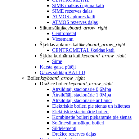
SIME malkas čuguna katli
SIME rezerves daļas
ATMOS apkures katli
ATMOS rezerves daļas
Siltumsūkņi
keyboard_arrow_right
Centrometal
Viessmann
Šķeldas apkures katli
keyboard_arrow_right
CENTROMETAL šķeldas katli
Šķidra kurināma katli
keyboard_arrow_right
Sime
Karsta gaisa pūtēji
Gāzes sildītāji BALLU
Boileri
keyboard_arrow_right
Dražice boileri
keyboard_arrow_right
Ātrsildītāji stacionārie 0,6Mpa
Ātrsildītāji stacionārie 1,0Mpa
Ātrsildītāji stacionārie ar flanci
Elektriskie boileri pie sienas un izlietnes
Elektriskie stacionārie boileri
Kombinētie boileri piekaramie pie sienas
Solārie/siltumsūkņu boileri
Sildelementi
Dražice rezerves daļas