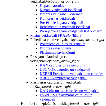
veidgabali
keyboard_arrow_right
Kapara caurules
Kapara veidgabali lodēšanai
Bronzas veidgabali lodēšanai
Kompresijas veidgabali
Presējamie kapara veidgabali
Instrumenti un materiāli lodēšanai
Presējamie kapara veidgabali KAN-therm
Misiņa veidgabali FRABO (Itālija)
Polietilēna c. un veidgabali
keyboard_arrow_right
Polietilēna caurues PE Pipelife
Bronzas savienojumi
Plastmasas savienojumi
Presējamā daudzslāņu c. un
veidgabali
keyboard_arrow_right
KAN caurules un savienojumi
UPONOR caurules un veidgabali
KERMI Presējamie veidgabali un caurules
ARCO Kompresijas veidgabali
Plastmasas caurules un veidgabali,
PPR
keyboard_arrow_right
KAN plastmasas caurules un veidgabali
FV-PLAST plastmasas caurules un
veidgabali
Hidrofori un izplešanās trauki
keyboard_arrow_right