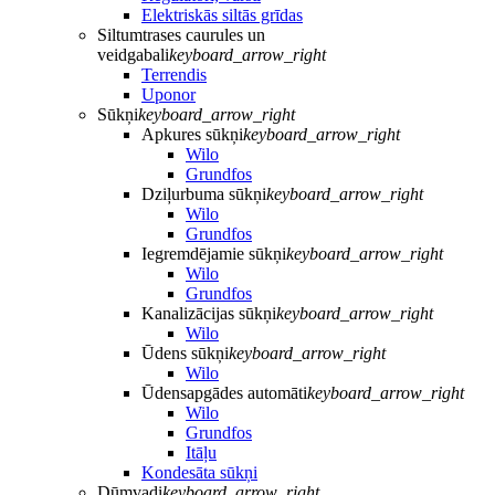
Elektriskās siltās grīdas
Siltumtrases caurules un
veidgabali
keyboard_arrow_right
Terrendis
Uponor
Sūkņi
keyboard_arrow_right
Apkures sūkņi
keyboard_arrow_right
Wilo
Grundfos
Dziļurbuma sūkņi
keyboard_arrow_right
Wilo
Grundfos
Iegremdējamie sūkņi
keyboard_arrow_right
Wilo
Grundfos
Kanalizācijas sūkņi
keyboard_arrow_right
Wilo
Ūdens sūkņi
keyboard_arrow_right
Wilo
Ūdensapgādes automāti
keyboard_arrow_right
Wilo
Grundfos
Itāļu
Kondesāta sūkņi
Dūmvadi
keyboard_arrow_right