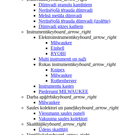
Dūmvadi granulu kamīniem
Nerūsējošā tērauda dūmvadi
Melnā metāla dūmvadi
Nerūsējošā tērauda dūmvadi (izolētie)
Dūmvadi gāzes katliem
Instrumenti
keyboard_arrow_right
Elektroinstrumenti
keyboard_arrow_right
Milwaukee
Einhell
RYOBI
Multi instrumenti un naži
Rokas instrumenti
keyboard_arrow_right
Knipex
Milwaukee
Rothenberger
Instrumentu kastes
Piederumi MILWAUKEE
Darba apģērbi
keyboard_arrow_right
Milwaukee
Saules kolektori un paneļi
keyboard_arrow_right
Viessmann saules paneļi
Vakuuma saules kolektori
Skaitītāji
keyboard_arrow_right
Ūdens skaitītāji
Ventilācija
keyboard_arrow_right