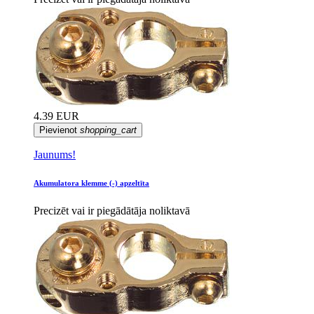
4.39 EUR
Pievienot
shopping_cart
Jaunums!
Akumulatora klemme (-) apzeltīta
Precizēt vai ir piegādātāja noliktavā