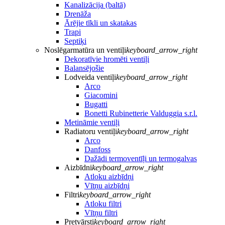
Kanalizācija (baltā)
Drenāža
Ārējie tīkli un skatakas
Trapi
Septiķi
Noslēgarmatūra un ventiļi
keyboard_arrow_right
Dekoratīvie hromēti ventiļi
Balansējošie
Lodveida ventiļi
keyboard_arrow_right
Arco
Giacomini
Bugatti
Bonetti Rubinetterie Valduggia s.r.l.
Metināmie ventiļi
Radiatoru ventiļi
keyboard_arrow_right
Arco
Danfoss
Dažādi termoventīļi un termogalvas
Aizbīdni
keyboard_arrow_right
Atloku aizbīdņi
Vītņu aizbīdņi
Filtri
keyboard_arrow_right
Atloku filtri
Vītņu filtri
Pretvārsti
keyboard_arrow_right