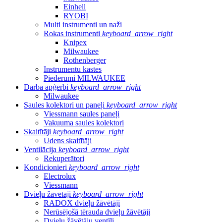
Einhell
RYOBI
Multi instrumenti un naži
Rokas instrumenti
keyboard_arrow_right
Knipex
Milwaukee
Rothenberger
Instrumentu kastes
Piederumi MILWAUKEE
Darba apģērbi
keyboard_arrow_right
Milwaukee
Saules kolektori un paneļi
keyboard_arrow_right
Viessmann saules paneļi
Vakuuma saules kolektori
Skaitītāji
keyboard_arrow_right
Ūdens skaitītāji
Ventilācija
keyboard_arrow_right
Rekuperātori
Kondicionieri
keyboard_arrow_right
Electrolux
Viessmann
Dvieļu žāvētāji
keyboard_arrow_right
RADOX dvieļu žāvētāji
Nerūsējošā tērauda dvieļu žāvētāji
Dvieļu žāvētāju ventīļi