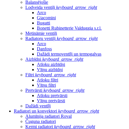
Balansējošie
Lodveida ventiļi
keyboard_arrow_right
Arco
Giacomini
Bugatti
Bonetti Rubinetterie Valduggia s.r.l.
Metināmie ventiļi
Radiatoru ventiļi
keyboard_arrow_right
Arco
Danfoss
Dažādi termoventīļi un termogalvas
Aizbīdni
keyboard_arrow_right
Atloku aizbīdņi
Vītņu aizbīdņi
Filtri
keyboard_arrow_right
Atloku filtri
Vītņu filtri
Pretvārsti
keyboard_arrow_right
Atloku pretvārsti
Vītņu pretvārsti
Dažādi ventīļi
Radiatori un konvektori
keyboard_arrow_right
Alumīnija radiatori Roval
Čuguna radiatori
Kermi radiatori
keyboard_arrow_right