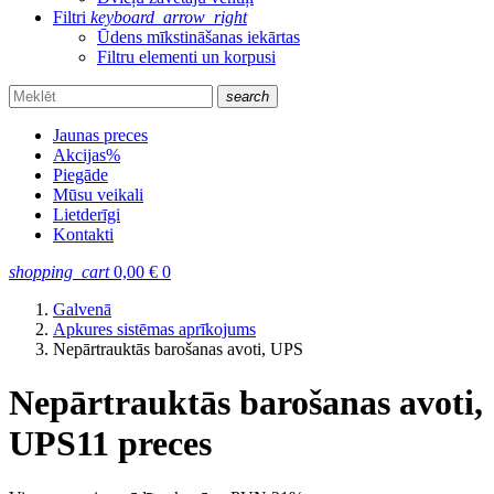
Filtri
keyboard_arrow_right
Ūdens mīkstināšanas iekārtas
Filtru elementi un korpusi
search
Jaunas preces
Akcijas
%
Piegāde
Mūsu veikali
Lietderīgi
Kontakti
shopping_cart
0,00
€
0
Galvenā
Apkures sistēmas aprīkojums
Nepārtrauktās barošanas avoti, UPS
Nepārtrauktās barošanas avoti,
UPS
11 preces