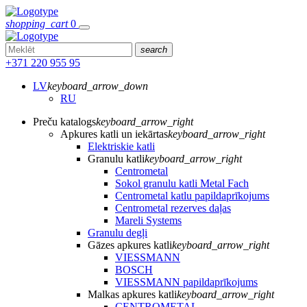
shopping_cart
0
search
+371 220 955 95
LV
keyboard_arrow_down
RU
Preču katalogs
keyboard_arrow_right
Apkures katli un iekārtas
keyboard_arrow_right
Elektriskie katli
Granulu katli
keyboard_arrow_right
Centrometal
Sokol granulu katli Metal Fach
Centrometal katlu papildaprīkojums
Centrometal rezerves daļas
Mareli Systems
Granulu degļi
Gāzes apkures katli
keyboard_arrow_right
VIESSMANN
BOSCH
VIESSMANN papildaprīkojums
Malkas apkures katli
keyboard_arrow_right
CENTROMETAL