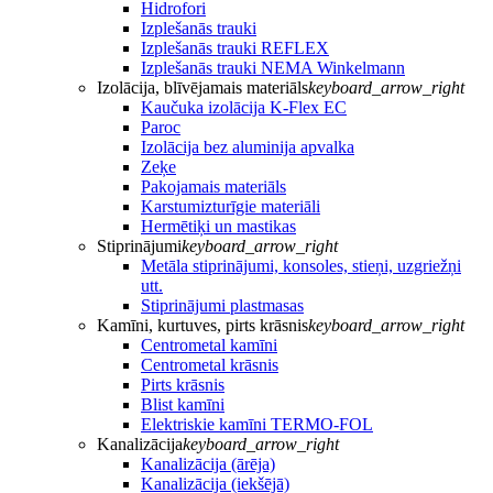
Hidrofori
Izplešanās trauki
Izplešanās trauki REFLEX
Izplešanās trauki NEMA Winkelmann
Izolācija, blīvējamais materiāls
keyboard_arrow_right
Kaučuka izolācija K-Flex EC
Paroc
Izolācija bez aluminija apvalka
Zeķe
Pakojamais materiāls
Karstumizturīgie materiāli
Hermētiķi un mastikas
Stiprinājumi
keyboard_arrow_right
Metāla stiprinājumi, konsoles, stieņi, uzgriežņi
utt.
Stiprinājumi plastmasas
Kamīni, kurtuves, pirts krāsnis
keyboard_arrow_right
Centrometal kamīni
Centrometal krāsnis
Pirts krāsnis
Blist kamīni
Elektriskie kamīni TERMO-FOL
Kanalizācija
keyboard_arrow_right
Kanalizācija (ārēja)
Kanalizācija (iekšējā)