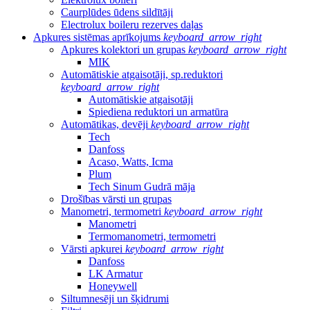
Caurplūdes ūdens sildītāji
Electrolux boileru rezerves daļas
Apkures sistēmas aprīkojums
keyboard_arrow_right
Apkures kolektori un grupas
keyboard_arrow_right
MIK
Automātiskie atgaisotāji, sp.reduktori
keyboard_arrow_right
Automātiskie atgaisotāji
Spiediena reduktori un armatūra
Automātikas, devēji
keyboard_arrow_right
Tech
Danfoss
Acaso, Watts, Icma
Plum
Tech Sinum Gudrā māja
Drošības vārsti un grupas
Manometri, termometri
keyboard_arrow_right
Manometri
Termomanometri, termometri
Vārsti apkurei
keyboard_arrow_right
Danfoss
LK Armatur
Honeywell
Siltumnesēji un šķidrumi