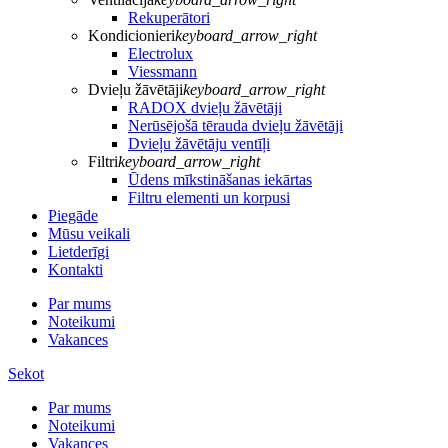
Rekuperātori
Kondicionieri
keyboard_arrow_right
Electrolux
Viessmann
Dvieļu žāvētāji
keyboard_arrow_right
RADOX dvieļu žāvētāji
Nerūsējošā tērauda dvieļu žāvētāji
Dvieļu žāvētāju ventīļi
Filtri
keyboard_arrow_right
Ūdens mīkstināšanas iekārtas
Filtru elementi un korpusi
Piegāde
Mūsu veikali
Lietderīgi
Kontakti
Par mums
Noteikumi
Vakances
Sekot
Par mums
Noteikumi
Vakances