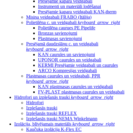
Presējamie kapara veidgabali
Instrumenti un materiāli lodēšanai
Presējamie kapara veidgabali KAN-therm
Misiņa veidgabali FRABO (Itālija)
Polietilēna c. un veidgabali
keyboard_arrow_right
Polietilēna caurues PE Pipelife
Bronzas savienojumi
Plastmasas savienojumi
Presējamā daudzslāņu c. un veidgabali
keyboard_arrow_right
KAN caurules un savienojumi
UPONOR caurules un veidgabali
KERMI Presējamie veidgabali un caurules
ARCO Kompresijas veidgabali
Plastmasas caurules un veidgabali, PPR
keyboard_arrow_right
KAN plastmasas caurules un veidgabali
FV-PLAST plastmasas caurules un veidgabali
Hidrofori un izplešanās trauki
keyboard_arrow_right
Hidrofori
Izplešanās trauki
Izplešanās trauki REFLEX
Izplešanās trauki NEMA Winkelmann
Izolācija, blīvējamais materiāls
keyboard_arrow_right
Kaučuka izolācija K-Flex EC