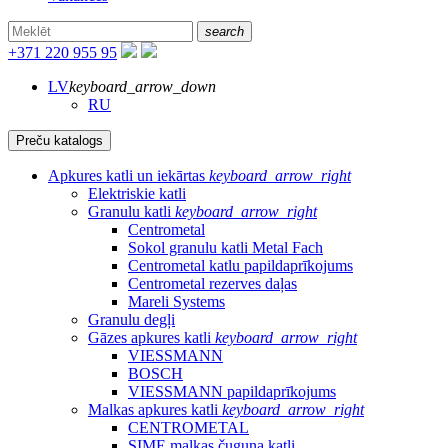
search
+371 220 955 95
LV
keyboard_arrow_down
RU
Preču katalogs
Apkures katli un iekārtas
keyboard_arrow_right
Elektriskie katli
Granulu katli
keyboard_arrow_right
Centrometal
Sokol granulu katli Metal Fach
Centrometal katlu papildaprīkojums
Centrometal rezerves daļas
Mareli Systems
Granulu degļi
Gāzes apkures katli
keyboard_arrow_right
VIESSMANN
BOSCH
VIESSMANN papildaprīkojums
Malkas apkures katli
keyboard_arrow_right
CENTROMETAL
SIME malkas čuguna katli