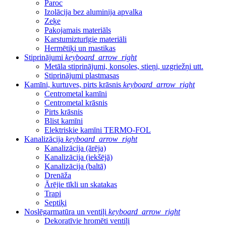
Paroc
Izolācija bez aluminija apvalka
Zeķe
Pakojamais materiāls
Karstumizturīgie materiāli
Hermētiķi un mastikas
Stiprinājumi
keyboard_arrow_right
Metāla stiprinājumi, konsoles, stieņi, uzgriežņi utt.
Stiprinājumi plastmasas
Kamīni, kurtuves, pirts krāsnis
keyboard_arrow_right
Centrometal kamīni
Centrometal krāsnis
Pirts krāsnis
Blist kamīni
Elektriskie kamīni TERMO-FOL
Kanalizācija
keyboard_arrow_right
Kanalizācija (ārēja)
Kanalizācija (iekšējā)
Kanalizācija (baltā)
Drenāža
Ārējie tīkli un skatakas
Trapi
Septiķi
Noslēgarmatūra un ventiļi
keyboard_arrow_right
Dekoratīvie hromēti ventiļi