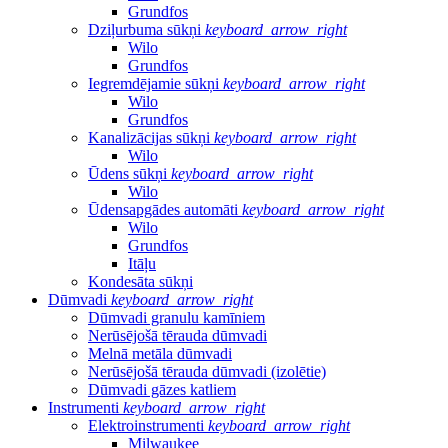
Grundfos
Dziļurbuma sūkņi
keyboard_arrow_right
Wilo
Grundfos
Iegremdējamie sūkņi
keyboard_arrow_right
Wilo
Grundfos
Kanalizācijas sūkņi
keyboard_arrow_right
Wilo
Ūdens sūkņi
keyboard_arrow_right
Wilo
Ūdensapgādes automāti
keyboard_arrow_right
Wilo
Grundfos
Itāļu
Kondesāta sūkņi
Dūmvadi
keyboard_arrow_right
Dūmvadi granulu kamīniem
Nerūsējošā tērauda dūmvadi
Melnā metāla dūmvadi
Nerūsējošā tērauda dūmvadi (izolētie)
Dūmvadi gāzes katliem
Instrumenti
keyboard_arrow_right
Elektroinstrumenti
keyboard_arrow_right
Milwaukee