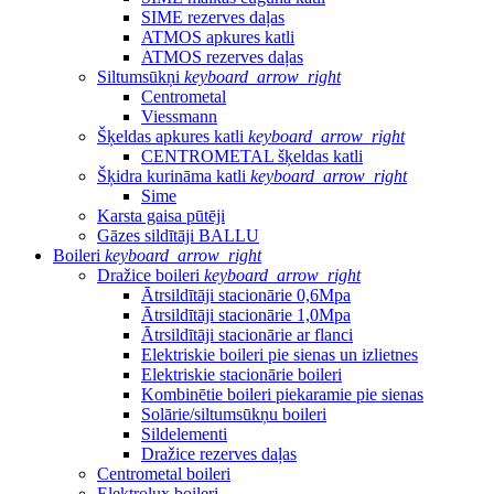
SIME rezerves daļas
ATMOS apkures katli
ATMOS rezerves daļas
Siltumsūkņi
keyboard_arrow_right
Centrometal
Viessmann
Šķeldas apkures katli
keyboard_arrow_right
CENTROMETAL šķeldas katli
Šķidra kurināma katli
keyboard_arrow_right
Sime
Karsta gaisa pūtēji
Gāzes sildītāji BALLU
Boileri
keyboard_arrow_right
Dražice boileri
keyboard_arrow_right
Ātrsildītāji stacionārie 0,6Mpa
Ātrsildītāji stacionārie 1,0Mpa
Ātrsildītāji stacionārie ar flanci
Elektriskie boileri pie sienas un izlietnes
Elektriskie stacionārie boileri
Kombinētie boileri piekaramie pie sienas
Solārie/siltumsūkņu boileri
Sildelementi
Dražice rezerves daļas
Centrometal boileri
Elektrolux boileri