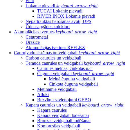
Filtri
Lokanie pievadi
keyboard_arrow_right
TUCAI Lokanie pievadi
RIVER INOX Lokanie pievadi
Nepārtrauktās barošanas avoti, UPS
Ūdensapgādes kolektori
Akumulācijas tvertnes
keyboard_arrow_right
Centrometal
Dražice
Akumulācijas tvertnes REFLEX
Cauruļvadu sistēmas un veidgabali
keyboard_arrow_right
Carbon caurules un veidgabali
Tērauda caurules un veidgabali
keyboard_arrow_right
Caurules melnas, cinkotas u.c.
Čuguna veidgabali
keyboard_arrow_right
Melnā čuguna veidgabali
Cinkota čuguna veidgabali
Metināmie veidgabali
Atloki
Bezvītņu savienojumi GEBO
Kapara caurules un veidgabali
keyboard_arrow_right
Kapara caurules
Kapara veidgabali lodēšanai
Bronzas veidgabali lodēšanai
Kompresijas veidgabali