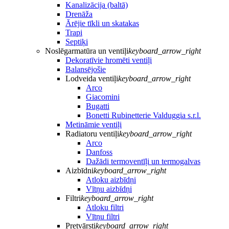
Kanalizācija (baltā)
Drenāža
Ārējie tīkli un skatakas
Trapi
Septiķi
Noslēgarmatūra un ventiļi
keyboard_arrow_right
Dekoratīvie hromēti ventiļi
Balansējošie
Lodveida ventiļi
keyboard_arrow_right
Arco
Giacomini
Bugatti
Bonetti Rubinetterie Valduggia s.r.l.
Metināmie ventiļi
Radiatoru ventiļi
keyboard_arrow_right
Arco
Danfoss
Dažādi termoventīļi un termogalvas
Aizbīdni
keyboard_arrow_right
Atloku aizbīdņi
Vītņu aizbīdņi
Filtri
keyboard_arrow_right
Atloku filtri
Vītņu filtri
Pretvārsti
keyboard_arrow_right