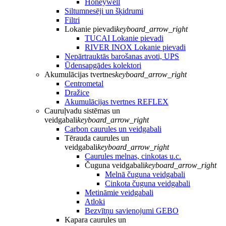
Honeywell
Siltumnesēji un šķidrumi
Filtri
Lokanie pievadi
keyboard_arrow_right
TUCAI Lokanie pievadi
RIVER INOX Lokanie pievadi
Nepārtrauktās barošanas avoti, UPS
Ūdensapgādes kolektori
Akumulācijas tvertnes
keyboard_arrow_right
Centrometal
Dražice
Akumulācijas tvertnes REFLEX
Cauruļvadu sistēmas un
veidgabali
keyboard_arrow_right
Carbon caurules un veidgabali
Tērauda caurules un
veidgabali
keyboard_arrow_right
Caurules melnas, cinkotas u.c.
Čuguna veidgabali
keyboard_arrow_right
Melnā čuguna veidgabali
Cinkota čuguna veidgabali
Metināmie veidgabali
Atloki
Bezvītņu savienojumi GEBO
Kapara caurules un