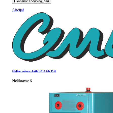
Pievienot
shopping_cart
Akcija!
Malkas apkures katls EKO-CK P 30
Noliktāvā: 6