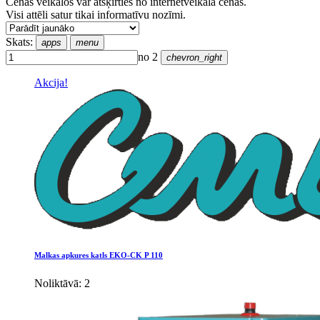
Cenas veikalos var atšķirties no internetveikala cenas.
Visi attēli satur tikai informatīvu nozīmi.
Skats:
apps
menu
no 2
chevron_right
Akcija!
Malkas apkures katls EKO-CK P 110
Noliktāvā: 2