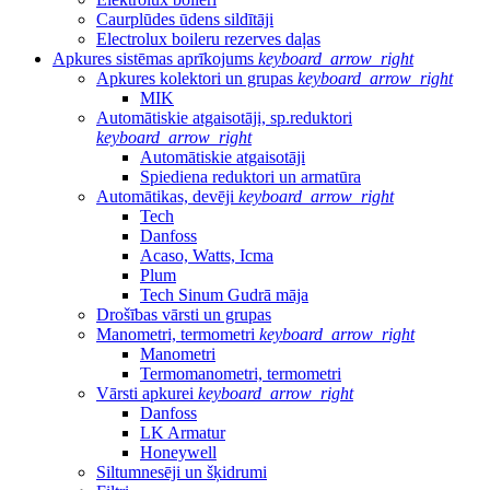
Caurplūdes ūdens sildītāji
Electrolux boileru rezerves daļas
Apkures sistēmas aprīkojums
keyboard_arrow_right
Apkures kolektori un grupas
keyboard_arrow_right
MIK
Automātiskie atgaisotāji, sp.reduktori
keyboard_arrow_right
Automātiskie atgaisotāji
Spiediena reduktori un armatūra
Automātikas, devēji
keyboard_arrow_right
Tech
Danfoss
Acaso, Watts, Icma
Plum
Tech Sinum Gudrā māja
Drošības vārsti un grupas
Manometri, termometri
keyboard_arrow_right
Manometri
Termomanometri, termometri
Vārsti apkurei
keyboard_arrow_right
Danfoss
LK Armatur
Honeywell
Siltumnesēji un šķidrumi