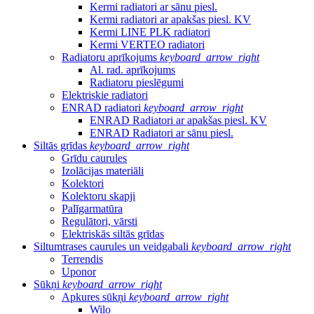
Kermi radiatori ar sānu piesl.
Kermi radiatori ar apakšas piesl. KV
Kermi LINE PLK radiatori
Kermi VERTEO radiatori
Radiatoru aprīkojums
keyboard_arrow_right
Al. rad. aprīkojums
Radiatoru pieslēgumi
Elektriskie radiatori
ENRAD radiatori
keyboard_arrow_right
ENRAD Radiatori ar apakšas piesl. KV
ENRAD Radiatori ar sānu piesl.
Siltās grīdas
keyboard_arrow_right
Grīdu caurules
Izolācijas materiāli
Kolektori
Kolektoru skapji
Palīgarmatūra
Regulātori, vārsti
Elektriskās siltās grīdas
Siltumtrases caurules un veidgabali
keyboard_arrow_right
Terrendis
Uponor
Sūkņi
keyboard_arrow_right
Apkures sūkņi
keyboard_arrow_right
Wilo