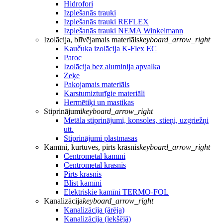
Hidrofori
Izplešanās trauki
Izplešanās trauki REFLEX
Izplešanās trauki NEMA Winkelmann
Izolācija, blīvējamais materiāls
keyboard_arrow_right
Kaučuka izolācija K-Flex EC
Paroc
Izolācija bez aluminija apvalka
Zeķe
Pakojamais materiāls
Karstumizturīgie materiāli
Hermētiķi un mastikas
Stiprinājumi
keyboard_arrow_right
Metāla stiprinājumi, konsoles, stieņi, uzgriežņi
utt.
Stiprinājumi plastmasas
Kamīni, kurtuves, pirts krāsnis
keyboard_arrow_right
Centrometal kamīni
Centrometal krāsnis
Pirts krāsnis
Blist kamīni
Elektriskie kamīni TERMO-FOL
Kanalizācija
keyboard_arrow_right
Kanalizācija (ārēja)
Kanalizācija (iekšējā)