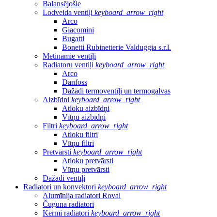
Balansējošie
Lodveida ventiļi
keyboard_arrow_right
Arco
Giacomini
Bugatti
Bonetti Rubinetterie Valduggia s.r.l.
Metināmie ventiļi
Radiatoru ventiļi
keyboard_arrow_right
Arco
Danfoss
Dažādi termoventīļi un termogalvas
Aizbīdni
keyboard_arrow_right
Atloku aizbīdņi
Vītņu aizbīdņi
Filtri
keyboard_arrow_right
Atloku filtri
Vītņu filtri
Pretvārsti
keyboard_arrow_right
Atloku pretvārsti
Vītņu pretvārsti
Dažādi ventīļi
Radiatori un konvektori
keyboard_arrow_right
Alumīnija radiatori Roval
Čuguna radiatori
Kermi radiatori
keyboard_arrow_right