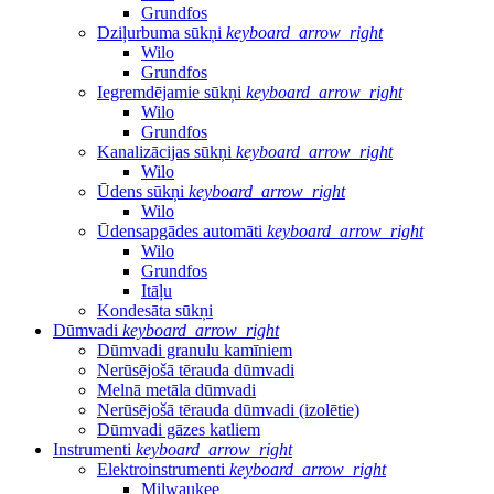
Grundfos
Dziļurbuma sūkņi
keyboard_arrow_right
Wilo
Grundfos
Iegremdējamie sūkņi
keyboard_arrow_right
Wilo
Grundfos
Kanalizācijas sūkņi
keyboard_arrow_right
Wilo
Ūdens sūkņi
keyboard_arrow_right
Wilo
Ūdensapgādes automāti
keyboard_arrow_right
Wilo
Grundfos
Itāļu
Kondesāta sūkņi
Dūmvadi
keyboard_arrow_right
Dūmvadi granulu kamīniem
Nerūsējošā tērauda dūmvadi
Melnā metāla dūmvadi
Nerūsējošā tērauda dūmvadi (izolētie)
Dūmvadi gāzes katliem
Instrumenti
keyboard_arrow_right
Elektroinstrumenti
keyboard_arrow_right
Milwaukee