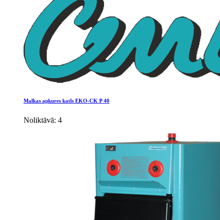
Malkas apkures katls EKO-CK P 40
Noliktāvā: 4