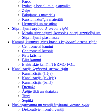
Paroc
Izolācija bez aluminija apvalka
Zeķe
Pakojamais materiāls
Karstumizturīgie materiāli
Hermētiķi un mastikas
Stiprinājumi
keyboard_arrow_right
Metāla stiprinājumi, konsoles, stieņi, uzgriežņi utt.
Stiprinājumi plastmasas
Kamīni, kurtuves, pirts krāsnis
keyboard_arrow_right
Centrometal kamīni
Centrometal krāsnis
Pirts krāsnis
Blist kamīni
Elektriskie kamīni TERMO-FOL
Kanalizācija
keyboard_arrow_right
Kanalizācija (ārēja)
Kanalizācija (iekšējā)
Kanalizācija (baltā)
Drenāža
Ārējie tīkli un skatakas
Trapi
Septiķi
Noslēgarmatūra un ventiļi
keyboard_arrow_right
Dekoratīvie hromēti ventiļi