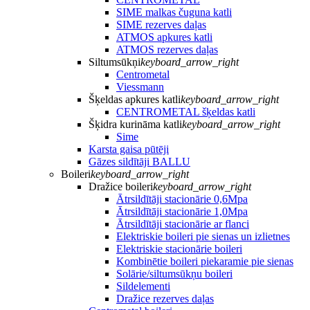
SIME malkas čuguna katli
SIME rezerves daļas
ATMOS apkures katli
ATMOS rezerves daļas
Siltumsūkņi
keyboard_arrow_right
Centrometal
Viessmann
Šķeldas apkures katli
keyboard_arrow_right
CENTROMETAL šķeldas katli
Šķidra kurināma katli
keyboard_arrow_right
Sime
Karsta gaisa pūtēji
Gāzes sildītāji BALLU
Boileri
keyboard_arrow_right
Dražice boileri
keyboard_arrow_right
Ātrsildītāji stacionārie 0,6Mpa
Ātrsildītāji stacionārie 1,0Mpa
Ātrsildītāji stacionārie ar flanci
Elektriskie boileri pie sienas un izlietnes
Elektriskie stacionārie boileri
Kombinētie boileri piekaramie pie sienas
Solārie/siltumsūkņu boileri
Sildelementi
Dražice rezerves daļas