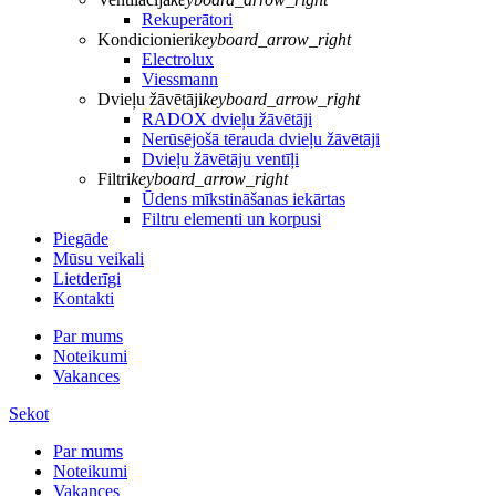
Rekuperātori
Kondicionieri
keyboard_arrow_right
Electrolux
Viessmann
Dvieļu žāvētāji
keyboard_arrow_right
RADOX dvieļu žāvētāji
Nerūsējošā tērauda dvieļu žāvētāji
Dvieļu žāvētāju ventīļi
Filtri
keyboard_arrow_right
Ūdens mīkstināšanas iekārtas
Filtru elementi un korpusi
Piegāde
Mūsu veikali
Lietderīgi
Kontakti
Par mums
Noteikumi
Vakances
Sekot
Par mums
Noteikumi
Vakances