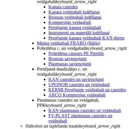
veidgabali
keyboard_arrow_right
Kapara caurules
Kapara veidgabali lodēšanai
Bronzas veidgabali lodēšanai
Kompresijas veidgabali
Presējamie kapara veidgabali
Instrumenti un materiāli lodēšanai
Presējamie kapara veidgabali KAN-therm
Misiņa veidgabali FRABO (Itālija)
Polietilēna c. un veidgabali
keyboard_arrow_right
Polietilēna caurues PE Pipelife
Bronzas savienojumi
Plastmasas savienojumi
Presējamā daudzslāņu c. un
veidgabali
keyboard_arrow_right
KAN caurules un savienojumi
UPONOR caurules un veidgabali
KERMI Presējamie veidgabali un caurules
ARCO Kompresijas veidgabali
Plastmasas caurules un veidgabali,
PPR
keyboard_arrow_right
KAN plastmasas caurules un veidgabali
FV-PLAST plastmasas caurules un
veidgabali
Hidrofori un izplešanās trauki
keyboard_arrow_right