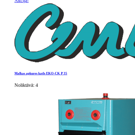
Akcija!
Malkas apkures katls EKO-CK P 35
Noliktāvā: 4