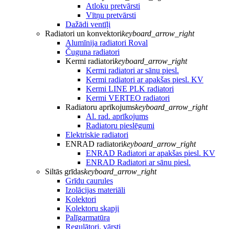
Atloku pretvārsti
Vītņu pretvārsti
Dažādi ventīļi
Radiatori un konvektori
keyboard_arrow_right
Alumīnija radiatori Roval
Čuguna radiatori
Kermi radiatori
keyboard_arrow_right
Kermi radiatori ar sānu piesl.
Kermi radiatori ar apakšas piesl. KV
Kermi LINE PLK radiatori
Kermi VERTEO radiatori
Radiatoru aprīkojums
keyboard_arrow_right
Al. rad. aprīkojums
Radiatoru pieslēgumi
Elektriskie radiatori
ENRAD radiatori
keyboard_arrow_right
ENRAD Radiatori ar apakšas piesl. KV
ENRAD Radiatori ar sānu piesl.
Siltās grīdas
keyboard_arrow_right
Grīdu caurules
Izolācijas materiāli
Kolektori
Kolektoru skapji
Palīgarmatūra
Regulātori, vārsti