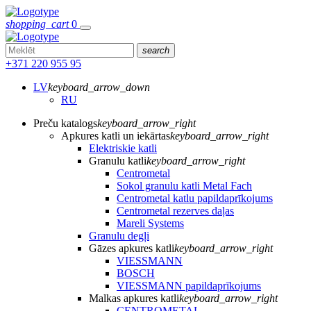
shopping_cart
0
search
+371 220 955 95
LV
keyboard_arrow_down
RU
Preču katalogs
keyboard_arrow_right
Apkures katli un iekārtas
keyboard_arrow_right
Elektriskie katli
Granulu katli
keyboard_arrow_right
Centrometal
Sokol granulu katli Metal Fach
Centrometal katlu papildaprīkojums
Centrometal rezerves daļas
Mareli Systems
Granulu degļi
Gāzes apkures katli
keyboard_arrow_right
VIESSMANN
BOSCH
VIESSMANN papildaprīkojums
Malkas apkures katli
keyboard_arrow_right
CENTROMETAL