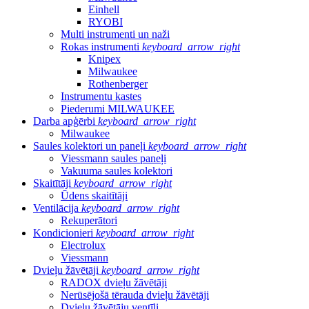
Einhell
RYOBI
Multi instrumenti un naži
Rokas instrumenti
keyboard_arrow_right
Knipex
Milwaukee
Rothenberger
Instrumentu kastes
Piederumi MILWAUKEE
Darba apģērbi
keyboard_arrow_right
Milwaukee
Saules kolektori un paneļi
keyboard_arrow_right
Viessmann saules paneļi
Vakuuma saules kolektori
Skaitītāji
keyboard_arrow_right
Ūdens skaitītāji
Ventilācija
keyboard_arrow_right
Rekuperātori
Kondicionieri
keyboard_arrow_right
Electrolux
Viessmann
Dvieļu žāvētāji
keyboard_arrow_right
RADOX dvieļu žāvētāji
Nerūsējošā tērauda dvieļu žāvētāji
Dvieļu žāvētāju ventīļi