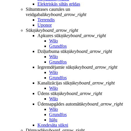
Elektriskās siltās grīdas
Siltumtrases caurules un
veidgabali
keyboard_arrow_right
Terrendis
Uponor
Sūkņi
keyboard_arrow_right
Apkures sūkņi
keyboard_arrow_right
Wilo
Grundfos
Dziļurbuma sūkņi
keyboard_arrow_right
Wilo
Grundfos
Iegremdējamie sūkņi
keyboard_arrow_right
Wilo
Grundfos
Kanalizācijas sūkņi
keyboard_arrow_right
Wilo
Ūdens sūkņi
keyboard_arrow_right
Wilo
Ūdensapgādes automāti
keyboard_arrow_right
Wilo
Grundfos
Itāļu
Kondesāta sūkņi
Dūmvadi
keyboard_arrow_right