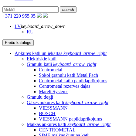
search
+371 220 955 95
LV
keyboard_arrow_down
RU
Preču katalogs
Apkures katli un iekārtas
keyboard_arrow_right
Elektriskie katli
Granulu katli
keyboard_arrow_right
Centrometal
Sokol granulu katli Metal Fach
Centrometal katlu papildaprīkojums
Centrometal rezerves daļas
Mareli Systems
Granulu degļi
Gāzes apkures katli
keyboard_arrow_right
VIESSMANN
BOSCH
VIESSMANN papildaprīkojums
Malkas apkures katli
keyboard_arrow_right
CENTROMETAL
SIME malkas čuguna katli