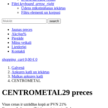
Filtri
keyboard_arrow_right
Ūdens mīkstināšanas iekārtas
Filtru elementi un korpusi
search
Jaunas preces
Akcijas
%
Piegāde
Mūsu veikali
Lietderīgi
Kontakti
shopping_cart
0,00
€
0
Galvenā
Apkures katli un iekārtas
Malkas apkures katli
CENTROMETAL
CENTROMETAL
29 preces
Visas cenas ir uzrādītas kopā ar PVN 21%