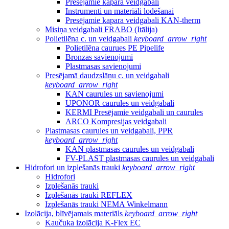
Presējamie kapara veidgabali
Instrumenti un materiāli lodēšanai
Presējamie kapara veidgabali KAN-therm
Misiņa veidgabali FRABO (Itālija)
Polietilēna c. un veidgabali
keyboard_arrow_right
Polietilēna caurues PE Pipelife
Bronzas savienojumi
Plastmasas savienojumi
Presējamā daudzslāņu c. un veidgabali
keyboard_arrow_right
KAN caurules un savienojumi
UPONOR caurules un veidgabali
KERMI Presējamie veidgabali un caurules
ARCO Kompresijas veidgabali
Plastmasas caurules un veidgabali, PPR
keyboard_arrow_right
KAN plastmasas caurules un veidgabali
FV-PLAST plastmasas caurules un veidgabali
Hidrofori un izplešanās trauki
keyboard_arrow_right
Hidrofori
Izplešanās trauki
Izplešanās trauki REFLEX
Izplešanās trauki NEMA Winkelmann
Izolācija, blīvējamais materiāls
keyboard_arrow_right
Kaučuka izolācija K-Flex EC