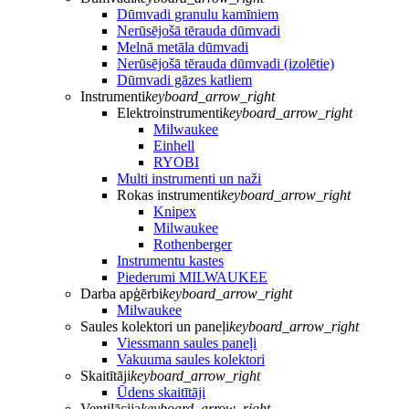
Dūmvadi granulu kamīniem
Nerūsējošā tērauda dūmvadi
Melnā metāla dūmvadi
Nerūsējošā tērauda dūmvadi (izolētie)
Dūmvadi gāzes katliem
Instrumenti
keyboard_arrow_right
Elektroinstrumenti
keyboard_arrow_right
Milwaukee
Einhell
RYOBI
Multi instrumenti un naži
Rokas instrumenti
keyboard_arrow_right
Knipex
Milwaukee
Rothenberger
Instrumentu kastes
Piederumi MILWAUKEE
Darba apģērbi
keyboard_arrow_right
Milwaukee
Saules kolektori un paneļi
keyboard_arrow_right
Viessmann saules paneļi
Vakuuma saules kolektori
Skaitītāji
keyboard_arrow_right
Ūdens skaitītāji
Ventilācija
keyboard_arrow_right