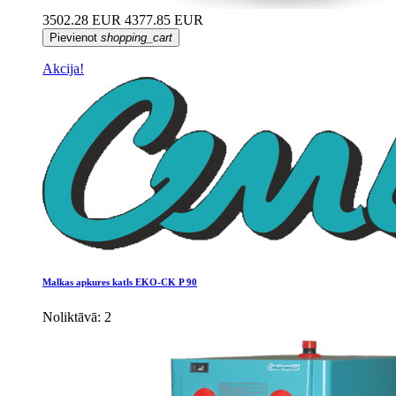
3502.28 EUR
4377.85 EUR
Pievienot
shopping_cart
Akcija!
Malkas apkures katls EKO-CK P 90
Noliktāvā: 2