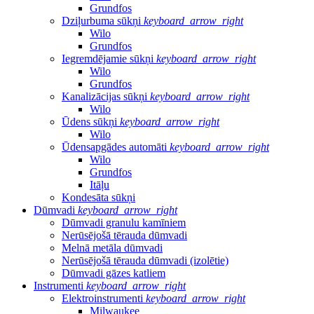
Grundfos
Dziļurbuma sūkņi
keyboard_arrow_right
Wilo
Grundfos
Iegremdējamie sūkņi
keyboard_arrow_right
Wilo
Grundfos
Kanalizācijas sūkņi
keyboard_arrow_right
Wilo
Ūdens sūkņi
keyboard_arrow_right
Wilo
Ūdensapgādes automāti
keyboard_arrow_right
Wilo
Grundfos
Itāļu
Kondesāta sūkņi
Dūmvadi
keyboard_arrow_right
Dūmvadi granulu kamīniem
Nerūsējošā tērauda dūmvadi
Melnā metāla dūmvadi
Nerūsējošā tērauda dūmvadi (izolētie)
Dūmvadi gāzes katliem
Instrumenti
keyboard_arrow_right
Elektroinstrumenti
keyboard_arrow_right
Milwaukee