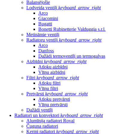
Balansējošie
Lodveida ventiļi
keyboard_arrow_right
Arco
Giacomini
Bugatti
Bonetti Rubinetterie Valduggia s.r.l.
Metināmie ventiļi
Radiatoru ventiļi
keyboard_arrow_right
Arco
Danfoss
Dažādi termoventīļi un termogalvas
Aizbīdni
keyboard_arrow_right
Atloku aizbīdņi
Vītņu aizbīdņi
Filtri
keyboard_arrow_right
Atloku filtri
Vītņu filtri
Pretvārsti
keyboard_arrow_right
Atloku pretvārsti
Vītņu pretvārsti
Dažādi ventīļi
Radiatori un konvektori
keyboard_arrow_right
Alumīnija radiatori Roval
Čuguna radiatori
Kermi radiatori
keyboard_arrow_right