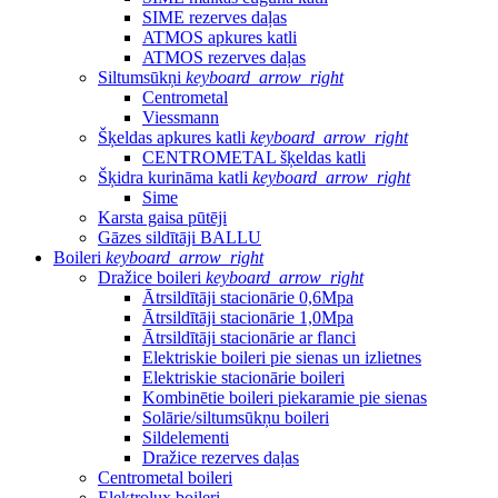
SIME rezerves daļas
ATMOS apkures katli
ATMOS rezerves daļas
Siltumsūkņi
keyboard_arrow_right
Centrometal
Viessmann
Šķeldas apkures katli
keyboard_arrow_right
CENTROMETAL šķeldas katli
Šķidra kurināma katli
keyboard_arrow_right
Sime
Karsta gaisa pūtēji
Gāzes sildītāji BALLU
Boileri
keyboard_arrow_right
Dražice boileri
keyboard_arrow_right
Ātrsildītāji stacionārie 0,6Mpa
Ātrsildītāji stacionārie 1,0Mpa
Ātrsildītāji stacionārie ar flanci
Elektriskie boileri pie sienas un izlietnes
Elektriskie stacionārie boileri
Kombinētie boileri piekaramie pie sienas
Solārie/siltumsūkņu boileri
Sildelementi
Dražice rezerves daļas
Centrometal boileri
Elektrolux boileri