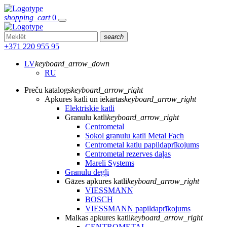
shopping_cart
0
search
+371 220 955 95
LV
keyboard_arrow_down
RU
Preču katalogs
keyboard_arrow_right
Apkures katli un iekārtas
keyboard_arrow_right
Elektriskie katli
Granulu katli
keyboard_arrow_right
Centrometal
Sokol granulu katli Metal Fach
Centrometal katlu papildaprīkojums
Centrometal rezerves daļas
Mareli Systems
Granulu degļi
Gāzes apkures katli
keyboard_arrow_right
VIESSMANN
BOSCH
VIESSMANN papildaprīkojums
Malkas apkures katli
keyboard_arrow_right
CENTROMETAL