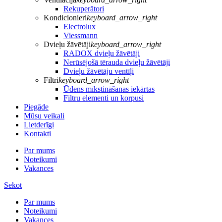
Rekuperātori
Kondicionieri
keyboard_arrow_right
Electrolux
Viessmann
Dvieļu žāvētāji
keyboard_arrow_right
RADOX dvieļu žāvētāji
Nerūsējošā tērauda dvieļu žāvētāji
Dvieļu žāvētāju ventīļi
Filtri
keyboard_arrow_right
Ūdens mīkstināšanas iekārtas
Filtru elementi un korpusi
Piegāde
Mūsu veikali
Lietderīgi
Kontakti
Par mums
Noteikumi
Vakances
Sekot
Par mums
Noteikumi
Vakances