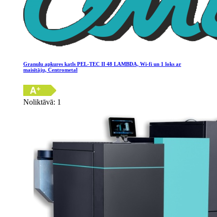
Granulu apkures katls PEL-TEC II 48 LAMBDA, Wi-fi un 1 loks ar
maisītāju, Centrometal
Noliktāvā: 1