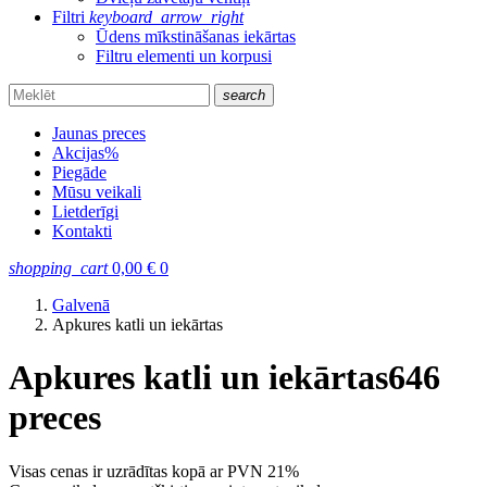
Filtri
keyboard_arrow_right
Ūdens mīkstināšanas iekārtas
Filtru elementi un korpusi
search
Jaunas preces
Akcijas
%
Piegāde
Mūsu veikali
Lietderīgi
Kontakti
shopping_cart
0,00
€
0
Galvenā
Apkures katli un iekārtas
Apkures katli un iekārtas
646
preces
Visas cenas ir uzrādītas kopā ar PVN 21%