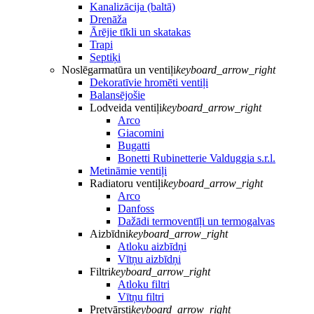
Kanalizācija (baltā)
Drenāža
Ārējie tīkli un skatakas
Trapi
Septiķi
Noslēgarmatūra un ventiļi
keyboard_arrow_right
Dekoratīvie hromēti ventiļi
Balansējošie
Lodveida ventiļi
keyboard_arrow_right
Arco
Giacomini
Bugatti
Bonetti Rubinetterie Valduggia s.r.l.
Metināmie ventiļi
Radiatoru ventiļi
keyboard_arrow_right
Arco
Danfoss
Dažādi termoventīļi un termogalvas
Aizbīdni
keyboard_arrow_right
Atloku aizbīdņi
Vītņu aizbīdņi
Filtri
keyboard_arrow_right
Atloku filtri
Vītņu filtri
Pretvārsti
keyboard_arrow_right