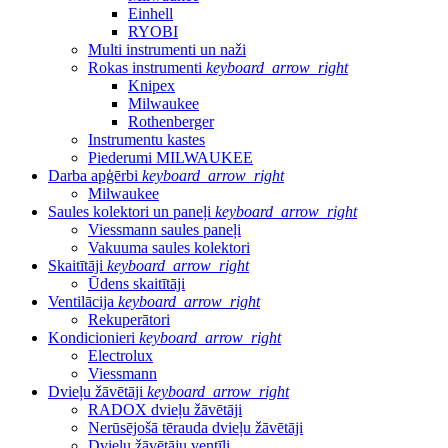
Einhell
RYOBI
Multi instrumenti un naži
Rokas instrumenti
keyboard_arrow_right
Knipex
Milwaukee
Rothenberger
Instrumentu kastes
Piederumi MILWAUKEE
Darba apģērbi
keyboard_arrow_right
Milwaukee
Saules kolektori un paneļi
keyboard_arrow_right
Viessmann saules paneļi
Vakuuma saules kolektori
Skaitītāji
keyboard_arrow_right
Ūdens skaitītāji
Ventilācija
keyboard_arrow_right
Rekuperātori
Kondicionieri
keyboard_arrow_right
Electrolux
Viessmann
Dvieļu žāvētāji
keyboard_arrow_right
RADOX dvieļu žāvētāji
Nerūsējošā tērauda dvieļu žāvētāji
Dvieļu žāvētāju ventīļi