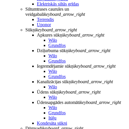
Elektriskās siltās grīdas
Siltumtrases caurules un
veidgabali
keyboard_arrow_right
Terrendis
Uponor
Sūkņi
keyboard_arrow_right
Apkures sūkņi
keyboard_arrow_right
Wilo
Grundfos
Dziļurbuma sūkņi
keyboard_arrow_right
Wilo
Grundfos
Iegremdējamie sūkņi
keyboard_arrow_right
Wilo
Grundfos
Kanalizācijas sūkņi
keyboard_arrow_right
Wilo
Ūdens sūkņi
keyboard_arrow_right
Wilo
Ūdensapgādes automāti
keyboard_arrow_right
Wilo
Grundfos
Itāļu
Kondesāta sūkņi
Dūmvadi
keyboard_arrow_right