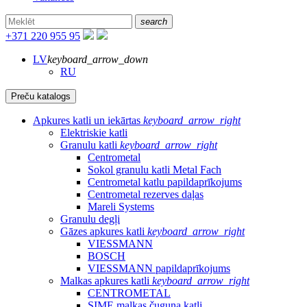
search
+371 220 955 95
LV
keyboard_arrow_down
RU
Preču katalogs
Apkures katli un iekārtas
keyboard_arrow_right
Elektriskie katli
Granulu katli
keyboard_arrow_right
Centrometal
Sokol granulu katli Metal Fach
Centrometal katlu papildaprīkojums
Centrometal rezerves daļas
Mareli Systems
Granulu degļi
Gāzes apkures katli
keyboard_arrow_right
VIESSMANN
BOSCH
VIESSMANN papildaprīkojums
Malkas apkures katli
keyboard_arrow_right
CENTROMETAL
SIME malkas čuguna katli