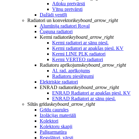
Atloku pretvārsti
Vītņu pretvārsti
Dažādi ventīļi
Radiatori un konvektori
keyboard_arrow_right
Alumīnija radiatori Roval
Čuguna radiatori
Kermi radiatori
keyboard_arrow_right
Kermi radiatori ar sānu piesl.
Kermi radiatori ar apakšas piesl. KV
Kermi LINE PLK radiatori
Kermi VERTEO radiatori
Radiatoru aprīkojums
keyboard_arrow_right
Al. rad. aprīkojums
Radiatoru pieslēgumi
Elektriskie radiatori
ENRAD radiatori
keyboard_arrow_right
ENRAD Radiatori ar apakšas piesl. KV
ENRAD Radiatori ar sānu piesl.
Siltās grīdas
keyboard_arrow_right
Grīdu caurules
Izolācijas materiāli
Kolektori
Kolektoru skapji
Palīgarmatūra
Regulātori, vārsti