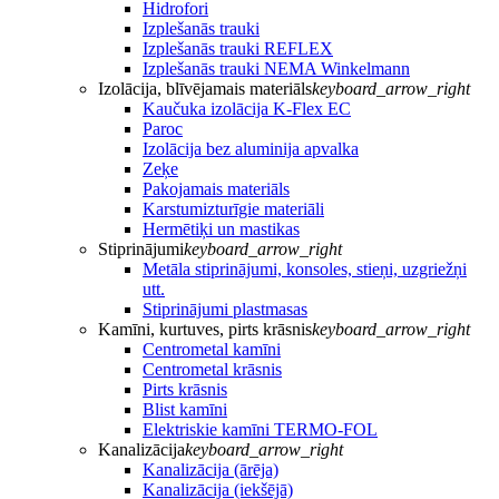
Hidrofori
Izplešanās trauki
Izplešanās trauki REFLEX
Izplešanās trauki NEMA Winkelmann
Izolācija, blīvējamais materiāls
keyboard_arrow_right
Kaučuka izolācija K-Flex EC
Paroc
Izolācija bez aluminija apvalka
Zeķe
Pakojamais materiāls
Karstumizturīgie materiāli
Hermētiķi un mastikas
Stiprinājumi
keyboard_arrow_right
Metāla stiprinājumi, konsoles, stieņi, uzgriežņi
utt.
Stiprinājumi plastmasas
Kamīni, kurtuves, pirts krāsnis
keyboard_arrow_right
Centrometal kamīni
Centrometal krāsnis
Pirts krāsnis
Blist kamīni
Elektriskie kamīni TERMO-FOL
Kanalizācija
keyboard_arrow_right
Kanalizācija (ārēja)
Kanalizācija (iekšējā)