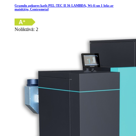
Granulu apkures katls PEL-TEC II 36 LAMBDA, Wi-fi un 1 loks ar
maisītāju, Centrometal
Noliktāvā: 2