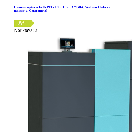
Granulu apkures katls PEL-TEC II 96 LAMBDA, Wi-fi un 1 loks ar
maisītāju, Centrometal
Noliktāvā: 2