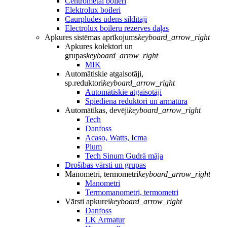
Centrometal boileri
Elektrolux boileri
Caurplūdes ūdens sildītāji
Electrolux boileru rezerves daļas
Apkures sistēmas aprīkojums
keyboard_arrow_right
Apkures kolektori un
grupas
keyboard_arrow_right
MIK
Automātiskie atgaisotāji,
sp.reduktori
keyboard_arrow_right
Automātiskie atgaisotāji
Spiediena reduktori un armatūra
Automātikas, devēji
keyboard_arrow_right
Tech
Danfoss
Acaso, Watts, Icma
Plum
Tech Sinum Gudrā māja
Drošības vārsti un grupas
Manometri, termometri
keyboard_arrow_right
Manometri
Termomanometri, termometri
Vārsti apkurei
keyboard_arrow_right
Danfoss
LK Armatur