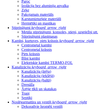
Paroc
Izolācija bez aluminija apvalka
Zeķe
Pakojamais materiāls
Karstumizturīgie materiāli
Hermētiķi un mastikas
Stiprinājumi
keyboard_arrow_right
Metāla stiprinājumi, konsoles, stieņi, uzgriežņi utt.
Stiprinājumi plastmasas
Kamīni, kurtuves, pirts krāsnis
keyboard_arrow_right
Centrometal kamīni
Centrometal krāsnis
Pirts krāsnis
Blist kamīni
Elektriskie kamīni TERMO-FOL
Kanalizācija
keyboard_arrow_right
Kanalizācija (ārēja)
Kanalizācija (iekšējā)
Kanalizācija (baltā)
Drenāža
Ārējie tīkli un skatakas
Trapi
Septiķi
Noslēgarmatūra un ventiļi
keyboard_arrow_right
Dekoratīvie hromēti ventiļi