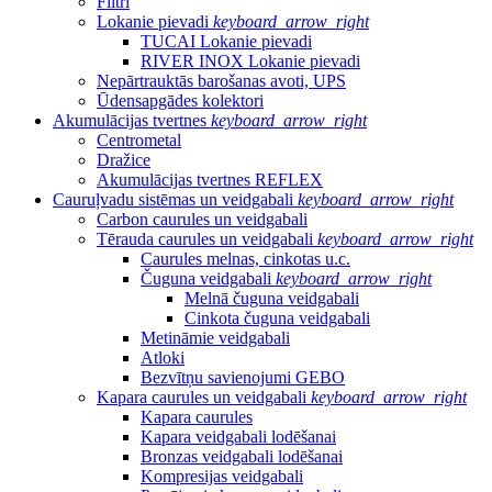
Filtri
Lokanie pievadi
keyboard_arrow_right
TUCAI Lokanie pievadi
RIVER INOX Lokanie pievadi
Nepārtrauktās barošanas avoti, UPS
Ūdensapgādes kolektori
Akumulācijas tvertnes
keyboard_arrow_right
Centrometal
Dražice
Akumulācijas tvertnes REFLEX
Cauruļvadu sistēmas un veidgabali
keyboard_arrow_right
Carbon caurules un veidgabali
Tērauda caurules un veidgabali
keyboard_arrow_right
Caurules melnas, cinkotas u.c.
Čuguna veidgabali
keyboard_arrow_right
Melnā čuguna veidgabali
Cinkota čuguna veidgabali
Metināmie veidgabali
Atloki
Bezvītņu savienojumi GEBO
Kapara caurules un veidgabali
keyboard_arrow_right
Kapara caurules
Kapara veidgabali lodēšanai
Bronzas veidgabali lodēšanai
Kompresijas veidgabali