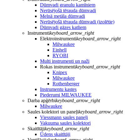
Dūmvadi granulu kamīniem
Nerūsējošā tērauda dūmvadi
Melnā metāla dūmvadi
Nerūsējošā tērauda dūmvadi (izolētie)
Dūmvadi gāzes katliem
Instrumenti
keyboard_arrow_right
Elektroinstrumenti
keyboard_arrow_right
Milwaukee
Einhell
RYOBI
Multi instrumenti un naži
Rokas instrumenti
keyboard_arrow_right
Knipex
Milwaukee
Rothenberger
Instrumentu kastes
Piederumi MILWAUKEE
Darba apģērbi
keyboard_arrow_right
Milwaukee
Saules kolektori un paneļi
keyboard_arrow_right
Viessmann saules paneļi
Vakuuma saules kolektori
Skaitītāji
keyboard_arrow_right
Ūdens skaitītāji
Ventilācija
keyboard_arrow_right