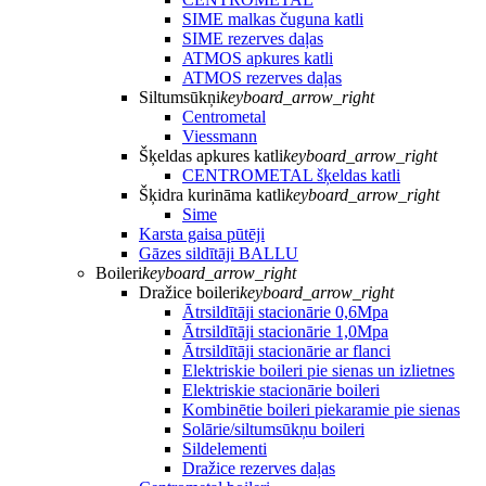
SIME malkas čuguna katli
SIME rezerves daļas
ATMOS apkures katli
ATMOS rezerves daļas
Siltumsūkņi
keyboard_arrow_right
Centrometal
Viessmann
Šķeldas apkures katli
keyboard_arrow_right
CENTROMETAL šķeldas katli
Šķidra kurināma katli
keyboard_arrow_right
Sime
Karsta gaisa pūtēji
Gāzes sildītāji BALLU
Boileri
keyboard_arrow_right
Dražice boileri
keyboard_arrow_right
Ātrsildītāji stacionārie 0,6Mpa
Ātrsildītāji stacionārie 1,0Mpa
Ātrsildītāji stacionārie ar flanci
Elektriskie boileri pie sienas un izlietnes
Elektriskie stacionārie boileri
Kombinētie boileri piekaramie pie sienas
Solārie/siltumsūkņu boileri
Sildelementi
Dražice rezerves daļas