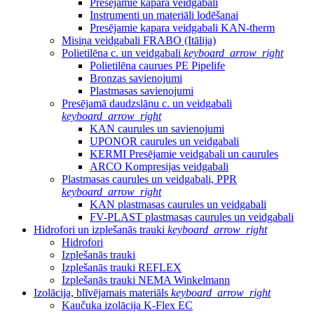
Presējamie kapara veidgabali
Instrumenti un materiāli lodēšanai
Presējamie kapara veidgabali KAN-therm
Misiņa veidgabali FRABO (Itālija)
Polietilēna c. un veidgabali
keyboard_arrow_right
Polietilēna caurues PE Pipelife
Bronzas savienojumi
Plastmasas savienojumi
Presējamā daudzslāņu c. un veidgabali
keyboard_arrow_right
KAN caurules un savienojumi
UPONOR caurules un veidgabali
KERMI Presējamie veidgabali un caurules
ARCO Kompresijas veidgabali
Plastmasas caurules un veidgabali, PPR
keyboard_arrow_right
KAN plastmasas caurules un veidgabali
FV-PLAST plastmasas caurules un veidgabali
Hidrofori un izplešanās trauki
keyboard_arrow_right
Hidrofori
Izplešanās trauki
Izplešanās trauki REFLEX
Izplešanās trauki NEMA Winkelmann
Izolācija, blīvējamais materiāls
keyboard_arrow_right
Kaučuka izolācija K-Flex EC