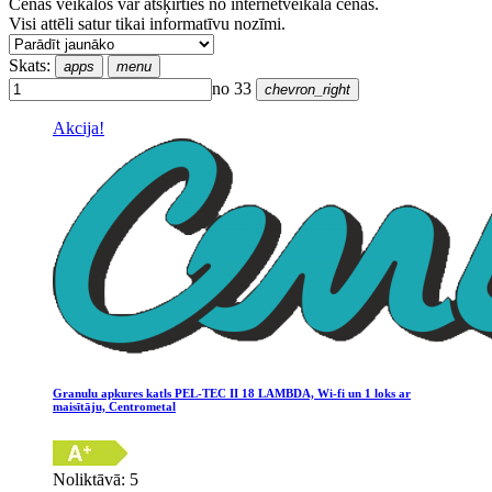
Cenas veikalos var atšķirties no internetveikala cenas.
Visi attēli satur tikai informatīvu nozīmi.
Skats:
apps
menu
no 33
chevron_right
Akcija!
Granulu apkures katls PEL-TEC II 18 LAMBDA, Wi-fi un 1 loks ar
maisītāju, Centrometal
Noliktāvā: 5