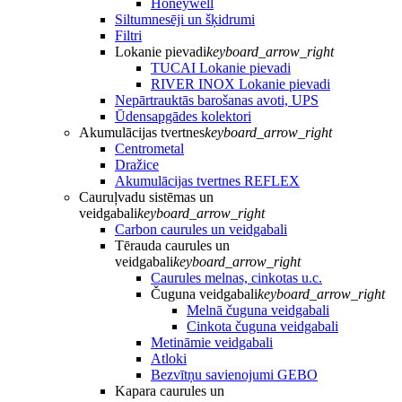
Honeywell
Siltumnesēji un šķidrumi
Filtri
Lokanie pievadi
keyboard_arrow_right
TUCAI Lokanie pievadi
RIVER INOX Lokanie pievadi
Nepārtrauktās barošanas avoti, UPS
Ūdensapgādes kolektori
Akumulācijas tvertnes
keyboard_arrow_right
Centrometal
Dražice
Akumulācijas tvertnes REFLEX
Cauruļvadu sistēmas un
veidgabali
keyboard_arrow_right
Carbon caurules un veidgabali
Tērauda caurules un
veidgabali
keyboard_arrow_right
Caurules melnas, cinkotas u.c.
Čuguna veidgabali
keyboard_arrow_right
Melnā čuguna veidgabali
Cinkota čuguna veidgabali
Metināmie veidgabali
Atloki
Bezvītņu savienojumi GEBO
Kapara caurules un