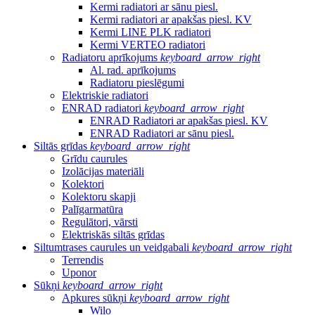
Kermi radiatori ar sānu piesl.
Kermi radiatori ar apakšas piesl. KV
Kermi LINE PLK radiatori
Kermi VERTEO radiatori
Radiatoru aprīkojums
keyboard_arrow_right
Al. rad. aprīkojums
Radiatoru pieslēgumi
Elektriskie radiatori
ENRAD radiatori
keyboard_arrow_right
ENRAD Radiatori ar apakšas piesl. KV
ENRAD Radiatori ar sānu piesl.
Siltās grīdas
keyboard_arrow_right
Grīdu caurules
Izolācijas materiāli
Kolektori
Kolektoru skapji
Palīgarmatūra
Regulātori, vārsti
Elektriskās siltās grīdas
Siltumtrases caurules un veidgabali
keyboard_arrow_right
Terrendis
Uponor
Sūkņi
keyboard_arrow_right
Apkures sūkņi
keyboard_arrow_right
Wilo