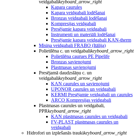
veidgabali
keyboard_arrow_right
Kapara caurules
Kapara veidgabali lodēšanai
Bronzas veidgabali lodēšanai
Kompresijas veidgabali
Presējamie kapara veidgabali
Instrumenti un materiāli lodēšanai
Presējamie kapara veidgabali KAN-therm
Misiņa veidgabali FRABO (Itālija)
Polietilēna c. un veidgabali
keyboard_arrow_right
Polietilēna caurues PE Pipelife
Bronzas savienojumi
Plastmasas savienojumi
Presējamā daudzslāņu c. un
veidgabali
keyboard_arrow_right
KAN caurules un savienojumi
UPONOR caurules un veidgabali
KERMI Presējamie veidgabali un caurules
ARCO Kompresijas veidgabali
Plastmasas caurules un veidgabali,
PPR
keyboard_arrow_right
KAN plastmasas caurules un veidgabali
FV-PLAST plastmasas caurules un
veidgabali
Hidrofori un izplešanās trauki
keyboard_arrow_right