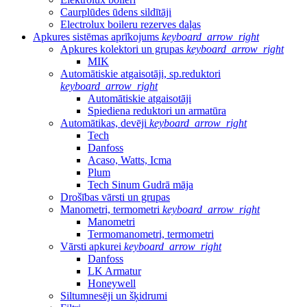
Caurplūdes ūdens sildītāji
Electrolux boileru rezerves daļas
Apkures sistēmas aprīkojums
keyboard_arrow_right
Apkures kolektori un grupas
keyboard_arrow_right
MIK
Automātiskie atgaisotāji, sp.reduktori
keyboard_arrow_right
Automātiskie atgaisotāji
Spiediena reduktori un armatūra
Automātikas, devēji
keyboard_arrow_right
Tech
Danfoss
Acaso, Watts, Icma
Plum
Tech Sinum Gudrā māja
Drošības vārsti un grupas
Manometri, termometri
keyboard_arrow_right
Manometri
Termomanometri, termometri
Vārsti apkurei
keyboard_arrow_right
Danfoss
LK Armatur
Honeywell
Siltumnesēji un šķidrumi