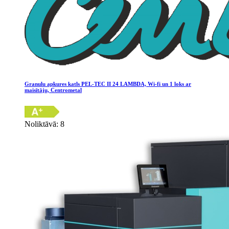
Granulu apkures katls PEL-TEC II 24 LAMBDA, Wi-fi un 1 loks ar
maisītāju, Centrometal
Noliktāvā: 8