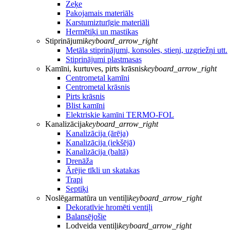
Zeķe
Pakojamais materiāls
Karstumizturīgie materiāli
Hermētiķi un mastikas
Stiprinājumi
keyboard_arrow_right
Metāla stiprinājumi, konsoles, stieņi, uzgriežņi utt.
Stiprinājumi plastmasas
Kamīni, kurtuves, pirts krāsnis
keyboard_arrow_right
Centrometal kamīni
Centrometal krāsnis
Pirts krāsnis
Blist kamīni
Elektriskie kamīni TERMO-FOL
Kanalizācija
keyboard_arrow_right
Kanalizācija (ārēja)
Kanalizācija (iekšējā)
Kanalizācija (baltā)
Drenāža
Ārējie tīkli un skatakas
Trapi
Septiķi
Noslēgarmatūra un ventiļi
keyboard_arrow_right
Dekoratīvie hromēti ventiļi
Balansējošie
Lodveida ventiļi
keyboard_arrow_right