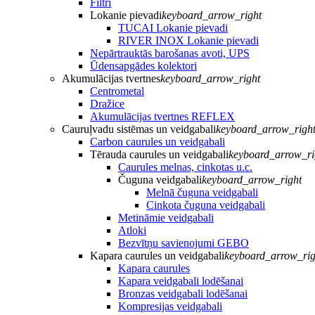
Filtri
Lokanie pievadi
keyboard_arrow_right
TUCAI Lokanie pievadi
RIVER INOX Lokanie pievadi
Nepārtrauktās barošanas avoti, UPS
Ūdensapgādes kolektori
Akumulācijas tvertnes
keyboard_arrow_right
Centrometal
Dražice
Akumulācijas tvertnes REFLEX
Cauruļvadu sistēmas un veidgabali
keyboard_arrow_righ
Carbon caurules un veidgabali
Tērauda caurules un veidgabali
keyboard_arrow_ri
Caurules melnas, cinkotas u.c.
Čuguna veidgabali
keyboard_arrow_right
Melnā čuguna veidgabali
Cinkota čuguna veidgabali
Metināmie veidgabali
Atloki
Bezvītņu savienojumi GEBO
Kapara caurules un veidgabali
keyboard_arrow_rig
Kapara caurules
Kapara veidgabali lodēšanai
Bronzas veidgabali lodēšanai
Kompresijas veidgabali