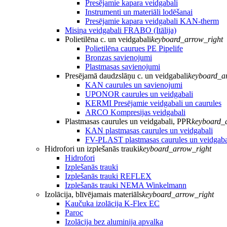
Presējamie kapara veidgabali
Instrumenti un materiāli lodēšanai
Presējamie kapara veidgabali KAN-therm
Misiņa veidgabali FRABO (Itālija)
Polietilēna c. un veidgabali
keyboard_arrow_right
Polietilēna caurues PE Pipelife
Bronzas savienojumi
Plastmasas savienojumi
Presējamā daudzslāņu c. un veidgabali
keyboard_a
KAN caurules un savienojumi
UPONOR caurules un veidgabali
KERMI Presējamie veidgabali un caurules
ARCO Kompresijas veidgabali
Plastmasas caurules un veidgabali, PPR
keyboard_
KAN plastmasas caurules un veidgabali
FV-PLAST plastmasas caurules un veidgaba
Hidrofori un izplešanās trauki
keyboard_arrow_right
Hidrofori
Izplešanās trauki
Izplešanās trauki REFLEX
Izplešanās trauki NEMA Winkelmann
Izolācija, blīvējamais materiāls
keyboard_arrow_right
Kaučuka izolācija K-Flex EC
Paroc
Izolācija bez aluminija apvalka