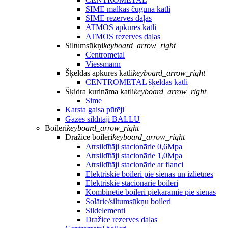
SIME malkas čuguna katli
SIME rezerves daļas
ATMOS apkures katli
ATMOS rezerves daļas
Siltumsūkņi
keyboard_arrow_right
Centrometal
Viessmann
Šķeldas apkures katli
keyboard_arrow_right
CENTROMETAL šķeldas katli
Šķidra kurināma katli
keyboard_arrow_right
Sime
Karsta gaisa pūtēji
Gāzes sildītāji BALLU
Boileri
keyboard_arrow_right
Dražice boileri
keyboard_arrow_right
Ātrsildītāji stacionārie 0,6Mpa
Ātrsildītāji stacionārie 1,0Mpa
Ātrsildītāji stacionārie ar flanci
Elektriskie boileri pie sienas un izlietnes
Elektriskie stacionārie boileri
Kombinētie boileri piekaramie pie sienas
Solārie/siltumsūkņu boileri
Sildelementi
Dražice rezerves daļas