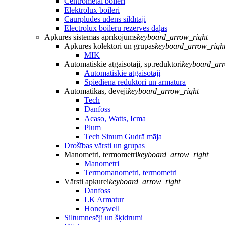
Centrometal boileri
Elektrolux boileri
Caurplūdes ūdens sildītāji
Electrolux boileru rezerves daļas
Apkures sistēmas aprīkojums
keyboard_arrow_right
Apkures kolektori un grupas
keyboard_arrow_righ
MIK
Automātiskie atgaisotāji, sp.reduktori
keyboard_arr
Automātiskie atgaisotāji
Spiediena reduktori un armatūra
Automātikas, devēji
keyboard_arrow_right
Tech
Danfoss
Acaso, Watts, Icma
Plum
Tech Sinum Gudrā māja
Drošības vārsti un grupas
Manometri, termometri
keyboard_arrow_right
Manometri
Termomanometri, termometri
Vārsti apkurei
keyboard_arrow_right
Danfoss
LK Armatur
Honeywell
Siltumnesēji un šķidrumi