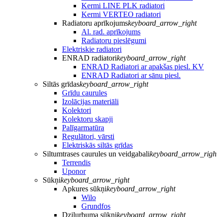
Kermi LINE PLK radiatori
Kermi VERTEO radiatori
Radiatoru aprīkojums
keyboard_arrow_right
Al. rad. aprīkojums
Radiatoru pieslēgumi
Elektriskie radiatori
ENRAD radiatori
keyboard_arrow_right
ENRAD Radiatori ar apakšas piesl. KV
ENRAD Radiatori ar sānu piesl.
Siltās grīdas
keyboard_arrow_right
Grīdu caurules
Izolācijas materiāli
Kolektori
Kolektoru skapji
Palīgarmatūra
Regulātori, vārsti
Elektriskās siltās grīdas
Siltumtrases caurules un veidgabali
keyboard_arrow_righ
Terrendis
Uponor
Sūkņi
keyboard_arrow_right
Apkures sūkņi
keyboard_arrow_right
Wilo
Grundfos
Dziļurbuma sūkņi
keyboard_arrow_right