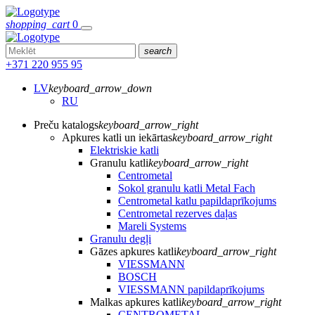
shopping_cart
0
search
+371 220 955 95
LV
keyboard_arrow_down
RU
Preču katalogs
keyboard_arrow_right
Apkures katli un iekārtas
keyboard_arrow_right
Elektriskie katli
Granulu katli
keyboard_arrow_right
Centrometal
Sokol granulu katli Metal Fach
Centrometal katlu papildaprīkojums
Centrometal rezerves daļas
Mareli Systems
Granulu degļi
Gāzes apkures katli
keyboard_arrow_right
VIESSMANN
BOSCH
VIESSMANN papildaprīkojums
Malkas apkures katli
keyboard_arrow_right
CENTROMETAL