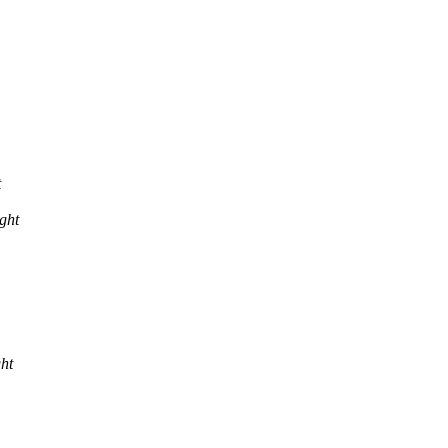
t
ght
ht