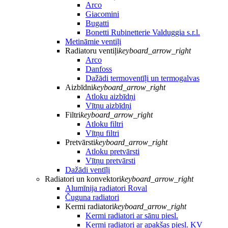
Arco
Giacomini
Bugatti
Bonetti Rubinetterie Valduggia s.r.l.
Metināmie ventiļi
Radiatoru ventiļi
keyboard_arrow_right
Arco
Danfoss
Dažādi termoventīļi un termogalvas
Aizbīdni
keyboard_arrow_right
Atloku aizbīdņi
Vītņu aizbīdņi
Filtri
keyboard_arrow_right
Atloku filtri
Vītņu filtri
Pretvārsti
keyboard_arrow_right
Atloku pretvārsti
Vītņu pretvārsti
Dažādi ventīļi
Radiatori un konvektori
keyboard_arrow_right
Alumīnija radiatori Roval
Čuguna radiatori
Kermi radiatori
keyboard_arrow_right
Kermi radiatori ar sānu piesl.
Kermi radiatori ar apakšas piesl. KV