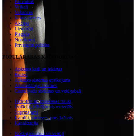
Par mums
Veikali
Vakances
Jaunas preces
Akcijas
Lietderīgi
Piegāde
Noteikumi
Privātuma politika
POPULĀRAKAS KATEGORIJAS
Apkures katli un iekārtas
Boileri
Apkures sistēmas aprīkojums
Akumulācijas tvertnes
Cauruļvadu sistēmas un veidgabali
Hidrofori un izplešanās trauki
Izolācija, blīvējamais materiāls
Stiprinājumi
Kamīni, kurtuves, pirts krāsnis
Kanalizācija
Noslēgarmatūra un ventiļi