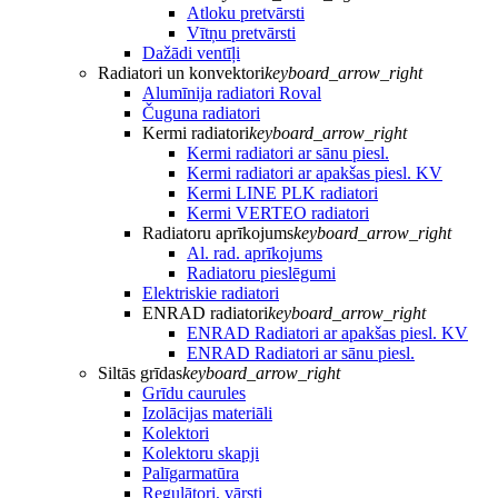
Atloku pretvārsti
Vītņu pretvārsti
Dažādi ventīļi
Radiatori un konvektori
keyboard_arrow_right
Alumīnija radiatori Roval
Čuguna radiatori
Kermi radiatori
keyboard_arrow_right
Kermi radiatori ar sānu piesl.
Kermi radiatori ar apakšas piesl. KV
Kermi LINE PLK radiatori
Kermi VERTEO radiatori
Radiatoru aprīkojums
keyboard_arrow_right
Al. rad. aprīkojums
Radiatoru pieslēgumi
Elektriskie radiatori
ENRAD radiatori
keyboard_arrow_right
ENRAD Radiatori ar apakšas piesl. KV
ENRAD Radiatori ar sānu piesl.
Siltās grīdas
keyboard_arrow_right
Grīdu caurules
Izolācijas materiāli
Kolektori
Kolektoru skapji
Palīgarmatūra
Regulātori, vārsti