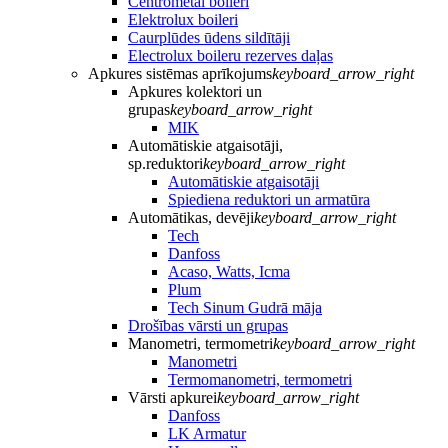
Centrometal boileri
Elektrolux boileri
Caurplūdes ūdens sildītāji
Electrolux boileru rezerves daļas
Apkures sistēmas aprīkojums
keyboard_arrow_right
Apkures kolektori un
grupas
keyboard_arrow_right
MIK
Automātiskie atgaisotāji,
sp.reduktori
keyboard_arrow_right
Automātiskie atgaisotāji
Spiediena reduktori un armatūra
Automātikas, devēji
keyboard_arrow_right
Tech
Danfoss
Acaso, Watts, Icma
Plum
Tech Sinum Gudrā māja
Drošības vārsti un grupas
Manometri, termometri
keyboard_arrow_right
Manometri
Termomanometri, termometri
Vārsti apkurei
keyboard_arrow_right
Danfoss
LK Armatur