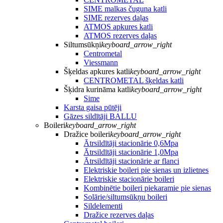
SIME malkas čuguna katli
SIME rezerves daļas
ATMOS apkures katli
ATMOS rezerves daļas
Siltumsūkņi
keyboard_arrow_right
Centrometal
Viessmann
Šķeldas apkures katli
keyboard_arrow_right
CENTROMETAL šķeldas katli
Šķidra kurināma katli
keyboard_arrow_right
Sime
Karsta gaisa pūtēji
Gāzes sildītāji BALLU
Boileri
keyboard_arrow_right
Dražice boileri
keyboard_arrow_right
Ātrsildītāji stacionārie 0,6Mpa
Ātrsildītāji stacionārie 1,0Mpa
Ātrsildītāji stacionārie ar flanci
Elektriskie boileri pie sienas un izlietnes
Elektriskie stacionārie boileri
Kombinētie boileri piekaramie pie sienas
Solārie/siltumsūkņu boileri
Sildelementi
Dražice rezerves daļas