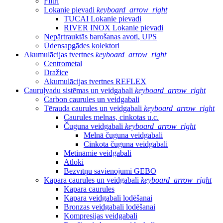
Filtri
Lokanie pievadi
keyboard_arrow_right
TUCAI Lokanie pievadi
RIVER INOX Lokanie pievadi
Nepārtrauktās barošanas avoti, UPS
Ūdensapgādes kolektori
Akumulācijas tvertnes
keyboard_arrow_right
Centrometal
Dražice
Akumulācijas tvertnes REFLEX
Cauruļvadu sistēmas un veidgabali
keyboard_arrow_right
Carbon caurules un veidgabali
Tērauda caurules un veidgabali
keyboard_arrow_right
Caurules melnas, cinkotas u.c.
Čuguna veidgabali
keyboard_arrow_right
Melnā čuguna veidgabali
Cinkota čuguna veidgabali
Metināmie veidgabali
Atloki
Bezvītņu savienojumi GEBO
Kapara caurules un veidgabali
keyboard_arrow_right
Kapara caurules
Kapara veidgabali lodēšanai
Bronzas veidgabali lodēšanai
Kompresijas veidgabali