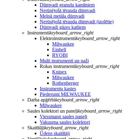
Dūmvadi granulu kamīniem
Nerūsējošā tērauda dūmvadi
Melnā metāla dūmvadi
Nerūsējošā tērauda dūmvadi (izolētie)
Dūmvadi gāzes katliem
Instrumenti
keyboard_arrow_right
Elektroinstrumenti
keyboard_arrow_right
Milwaukee
Einhell
RYOBI
Multi instrumenti un naži
Rokas instrumenti
keyboard_arrow_right
Knipex
Milwaukee
Rothenberger
Instrumentu kastes
Piederumi MILWAUKEE
Darba apģērbi
keyboard_arrow_right
Milwaukee
Saules kolektori un paneļi
keyboard_arrow_right
Viessmann saules paneļi
Vakuuma saules kolektori
Skaitītāji
keyboard_arrow_right
Ūdens skaitītāji
Ventilācija
keyboard_arrow_right