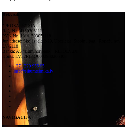
Rekvizīti:
"PROSALE" SIA
Reģ. Nr.: 41503051118
PVN Nr.: LV41503051118
Jur. adrese: Skolas iela 2-29, Upeslejas, Stopiņu pag., Ropažu nov.,
LV-2118
Banka: AS "Luminor bank", RIKOLV2X
Konts: LV32RIKO0002930205308
+371 220 955 95
info@siltumtehnika.lv
NAVIGĀCIJA