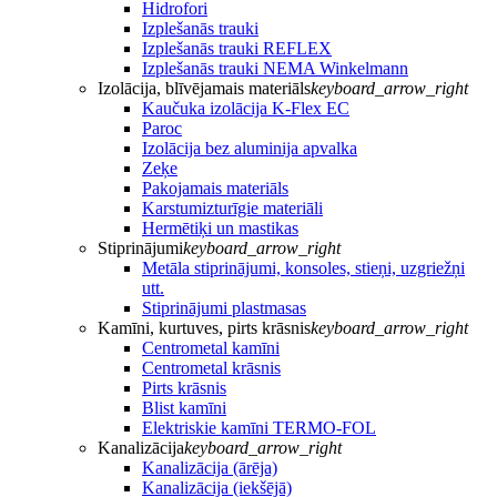
Hidrofori
Izplešanās trauki
Izplešanās trauki REFLEX
Izplešanās trauki NEMA Winkelmann
Izolācija, blīvējamais materiāls
keyboard_arrow_right
Kaučuka izolācija K-Flex EC
Paroc
Izolācija bez aluminija apvalka
Zeķe
Pakojamais materiāls
Karstumizturīgie materiāli
Hermētiķi un mastikas
Stiprinājumi
keyboard_arrow_right
Metāla stiprinājumi, konsoles, stieņi, uzgriežņi
utt.
Stiprinājumi plastmasas
Kamīni, kurtuves, pirts krāsnis
keyboard_arrow_right
Centrometal kamīni
Centrometal krāsnis
Pirts krāsnis
Blist kamīni
Elektriskie kamīni TERMO-FOL
Kanalizācija
keyboard_arrow_right
Kanalizācija (ārēja)
Kanalizācija (iekšējā)