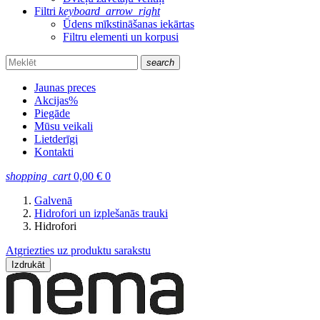
Filtri
keyboard_arrow_right
Ūdens mīkstināšanas iekārtas
Filtru elementi un korpusi
search
Jaunas preces
Akcijas
%
Piegāde
Mūsu veikali
Lietderīgi
Kontakti
shopping_cart
0,00
€
0
Galvenā
Hidrofori un izplešanās trauki
Hidrofori
Atgriezties uz produktu sarakstu
Izdrukāt