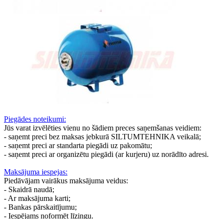
Piegādes noteikumi:
Jūs varat izvēlēties vienu no šādiem preces saņemšanas veidiem:
- saņemt preci bez maksas jebkurā SILTUMTEHNIKA veikalā;
- saņemt preci ar standarta piegādi uz pakomātu;
- saņemt preci ar organizētu piegādi (ar kurjeru) uz norādīto adresi.
Maksājuma iespejas:
Piedāvājam vairākus maksājuma veidus:
- Skaidrā naudā;
- Ar maksājuma karti;
- Bankas pārskaitījumu;
- Iespējams noformēt līzingu.