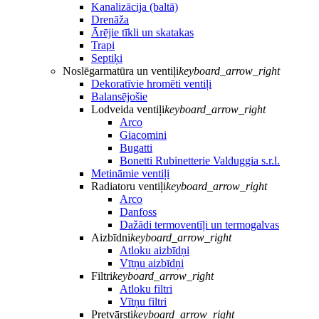
Kanalizācija (baltā)
Drenāža
Ārējie tīkli un skatakas
Trapi
Septiķi
Noslēgarmatūra un ventiļi
keyboard_arrow_right
Dekoratīvie hromēti ventiļi
Balansējošie
Lodveida ventiļi
keyboard_arrow_right
Arco
Giacomini
Bugatti
Bonetti Rubinetterie Valduggia s.r.l.
Metināmie ventiļi
Radiatoru ventiļi
keyboard_arrow_right
Arco
Danfoss
Dažādi termoventīļi un termogalvas
Aizbīdni
keyboard_arrow_right
Atloku aizbīdņi
Vītņu aizbīdņi
Filtri
keyboard_arrow_right
Atloku filtri
Vītņu filtri
Pretvārsti
keyboard_arrow_right