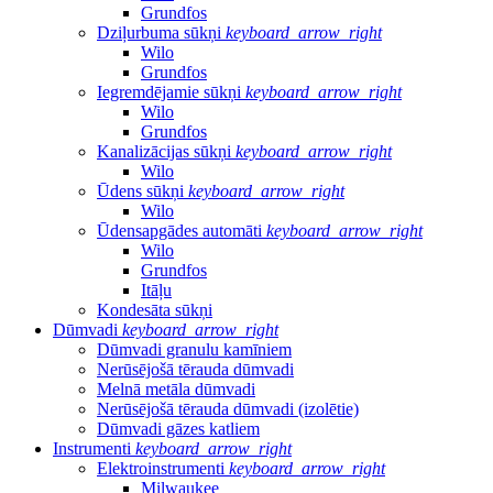
Grundfos
Dziļurbuma sūkņi
keyboard_arrow_right
Wilo
Grundfos
Iegremdējamie sūkņi
keyboard_arrow_right
Wilo
Grundfos
Kanalizācijas sūkņi
keyboard_arrow_right
Wilo
Ūdens sūkņi
keyboard_arrow_right
Wilo
Ūdensapgādes automāti
keyboard_arrow_right
Wilo
Grundfos
Itāļu
Kondesāta sūkņi
Dūmvadi
keyboard_arrow_right
Dūmvadi granulu kamīniem
Nerūsējošā tērauda dūmvadi
Melnā metāla dūmvadi
Nerūsējošā tērauda dūmvadi (izolētie)
Dūmvadi gāzes katliem
Instrumenti
keyboard_arrow_right
Elektroinstrumenti
keyboard_arrow_right
Milwaukee