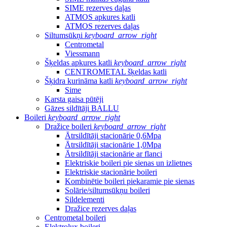
SIME rezerves daļas
ATMOS apkures katli
ATMOS rezerves daļas
Siltumsūkņi
keyboard_arrow_right
Centrometal
Viessmann
Šķeldas apkures katli
keyboard_arrow_right
CENTROMETAL šķeldas katli
Šķidra kurināma katli
keyboard_arrow_right
Sime
Karsta gaisa pūtēji
Gāzes sildītāji BALLU
Boileri
keyboard_arrow_right
Dražice boileri
keyboard_arrow_right
Ātrsildītāji stacionārie 0,6Mpa
Ātrsildītāji stacionārie 1,0Mpa
Ātrsildītāji stacionārie ar flanci
Elektriskie boileri pie sienas un izlietnes
Elektriskie stacionārie boileri
Kombinētie boileri piekaramie pie sienas
Solārie/siltumsūkņu boileri
Sildelementi
Dražice rezerves daļas
Centrometal boileri
Elektrolux boileri