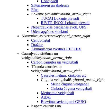
Honeywell
Siltumnesēji un šķidrumi
Filtri
Lokanie pievadi
keyboard_arrow_right
TUCAI Lokanie pievadi
RIVER INOX Lokanie pievadi
Nepārtrauktās barošanas avoti, UPS
Ūdensapgādes kolektori
Akumulācijas tvertnes
keyboard_arrow_right
Centrometal
Dražice
Akumulācijas tvertnes REFLEX
Cauruļvadu sistēmas un
veidgabali
keyboard_arrow_right
Carbon caurules un veidgabali
Tērauda caurules un
veidgabali
keyboard_arrow_right
Caurules melnas, cinkotas u.c.
Čuguna veidgabali
keyboard_arrow_right
Melnā čuguna veidgabali
Cinkota čuguna veidgabali
Metināmie veidgabali
Atloki
Bezvītņu savienojumi GEBO
Kapara caurules un