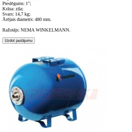
Pieslēgums: 1'';
Krāsa: zila;
Svars: 14,7 kg;
Ārējais diametrs: 480 mm.
Ražotājs: NEMA WINKELMANN.
Uzdot jautājumu