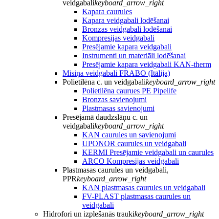
veidgabali
keyboard_arrow_right
Kapara caurules
Kapara veidgabali lodēšanai
Bronzas veidgabali lodēšanai
Kompresijas veidgabali
Presējamie kapara veidgabali
Instrumenti un materiāli lodēšanai
Presējamie kapara veidgabali KAN-therm
Misiņa veidgabali FRABO (Itālija)
Polietilēna c. un veidgabali
keyboard_arrow_right
Polietilēna caurues PE Pipelife
Bronzas savienojumi
Plastmasas savienojumi
Presējamā daudzslāņu c. un
veidgabali
keyboard_arrow_right
KAN caurules un savienojumi
UPONOR caurules un veidgabali
KERMI Presējamie veidgabali un caurules
ARCO Kompresijas veidgabali
Plastmasas caurules un veidgabali,
PPR
keyboard_arrow_right
KAN plastmasas caurules un veidgabali
FV-PLAST plastmasas caurules un
veidgabali
Hidrofori un izplešanās trauki
keyboard_arrow_right