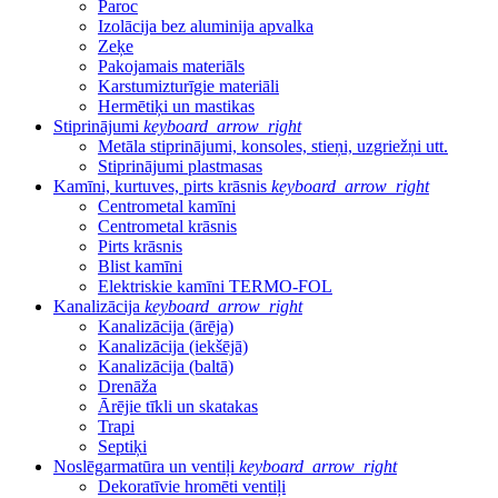
Paroc
Izolācija bez aluminija apvalka
Zeķe
Pakojamais materiāls
Karstumizturīgie materiāli
Hermētiķi un mastikas
Stiprinājumi
keyboard_arrow_right
Metāla stiprinājumi, konsoles, stieņi, uzgriežņi utt.
Stiprinājumi plastmasas
Kamīni, kurtuves, pirts krāsnis
keyboard_arrow_right
Centrometal kamīni
Centrometal krāsnis
Pirts krāsnis
Blist kamīni
Elektriskie kamīni TERMO-FOL
Kanalizācija
keyboard_arrow_right
Kanalizācija (ārēja)
Kanalizācija (iekšējā)
Kanalizācija (baltā)
Drenāža
Ārējie tīkli un skatakas
Trapi
Septiķi
Noslēgarmatūra un ventiļi
keyboard_arrow_right
Dekoratīvie hromēti ventiļi