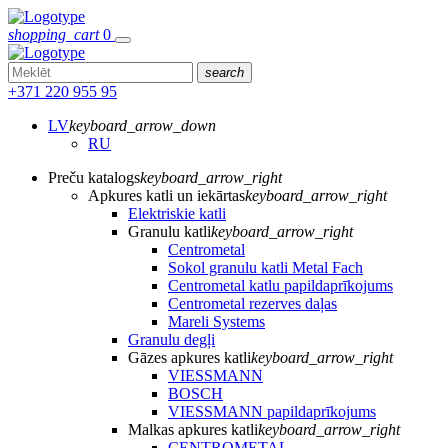
shopping_cart
0
search
+371 220 955 95
LV
keyboard_arrow_down
RU
Preču katalogs
keyboard_arrow_right
Apkures katli un iekārtas
keyboard_arrow_right
Elektriskie katli
Granulu katli
keyboard_arrow_right
Centrometal
Sokol granulu katli Metal Fach
Centrometal katlu papildaprīkojums
Centrometal rezerves daļas
Mareli Systems
Granulu degļi
Gāzes apkures katli
keyboard_arrow_right
VIESSMANN
BOSCH
VIESSMANN papildaprīkojums
Malkas apkures katli
keyboard_arrow_right
CENTROMETAL