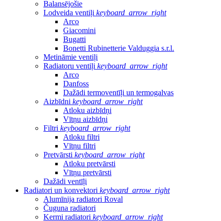
Balansējošie
Lodveida ventiļi
keyboard_arrow_right
Arco
Giacomini
Bugatti
Bonetti Rubinetterie Valduggia s.r.l.
Metināmie ventiļi
Radiatoru ventiļi
keyboard_arrow_right
Arco
Danfoss
Dažādi termoventīļi un termogalvas
Aizbīdni
keyboard_arrow_right
Atloku aizbīdņi
Vītņu aizbīdņi
Filtri
keyboard_arrow_right
Atloku filtri
Vītņu filtri
Pretvārsti
keyboard_arrow_right
Atloku pretvārsti
Vītņu pretvārsti
Dažādi ventīļi
Radiatori un konvektori
keyboard_arrow_right
Alumīnija radiatori Roval
Čuguna radiatori
Kermi radiatori
keyboard_arrow_right