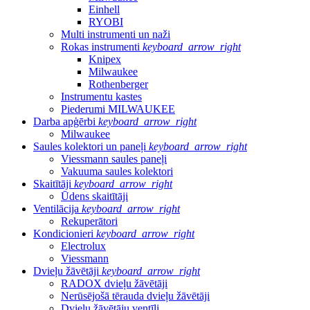
Einhell
RYOBI
Multi instrumenti un naži
Rokas instrumenti
keyboard_arrow_right
Knipex
Milwaukee
Rothenberger
Instrumentu kastes
Piederumi MILWAUKEE
Darba apģērbi
keyboard_arrow_right
Milwaukee
Saules kolektori un paneļi
keyboard_arrow_right
Viessmann saules paneļi
Vakuuma saules kolektori
Skaitītāji
keyboard_arrow_right
Ūdens skaitītāji
Ventilācija
keyboard_arrow_right
Rekuperātori
Kondicionieri
keyboard_arrow_right
Electrolux
Viessmann
Dvieļu žāvētāji
keyboard_arrow_right
RADOX dvieļu žāvētāji
Nerūsējošā tērauda dvieļu žāvētāji
Dvieļu žāvētāju ventīļi