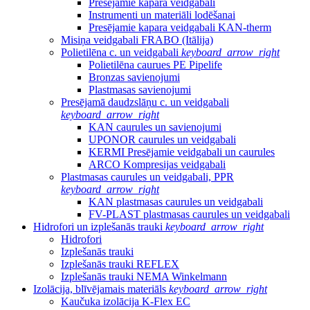
Presējamie kapara veidgabali
Instrumenti un materiāli lodēšanai
Presējamie kapara veidgabali KAN-therm
Misiņa veidgabali FRABO (Itālija)
Polietilēna c. un veidgabali
keyboard_arrow_right
Polietilēna caurues PE Pipelife
Bronzas savienojumi
Plastmasas savienojumi
Presējamā daudzslāņu c. un veidgabali
keyboard_arrow_right
KAN caurules un savienojumi
UPONOR caurules un veidgabali
KERMI Presējamie veidgabali un caurules
ARCO Kompresijas veidgabali
Plastmasas caurules un veidgabali, PPR
keyboard_arrow_right
KAN plastmasas caurules un veidgabali
FV-PLAST plastmasas caurules un veidgabali
Hidrofori un izplešanās trauki
keyboard_arrow_right
Hidrofori
Izplešanās trauki
Izplešanās trauki REFLEX
Izplešanās trauki NEMA Winkelmann
Izolācija, blīvējamais materiāls
keyboard_arrow_right
Kaučuka izolācija K-Flex EC