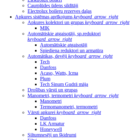
Caurplūdes ūdens sildītāji
Electrolux boileru rezerves daļas
Apkures sistēmas aprīkojums
keyboard_arrow_right
Apkures kolektori un grupas
keyboard_arrow_right
MIK
Automātiskie atgaisotāji, sp.reduktori
keyboard_arrow_right
Automātiskie atgaisotāji
Spiediena reduktori un armatūra
Automātikas, devēji
keyboard_arrow_right
Tech
Danfoss
Acaso, Watts, Icma
Plum
Tech Sinum Gudrā māja
Drošības vārsti un grupas
Manometri, termometri
keyboard_arrow_right
Manometri
Termomanometri, termometri
Vārsti apkurei
keyboard_arrow_right
Danfoss
LK Armatur
Honeywell
Siltumnesēji un šķidrumi