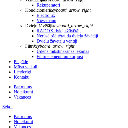
Rekuperātori
Kondicionieri
keyboard_arrow_right
Electrolux
Viessmann
Dvieļu žāvētāji
keyboard_arrow_right
RADOX dvieļu žāvētāji
Nerūsējošā tērauda dvieļu žāvētāji
Dvieļu žāvētāju ventīļi
Filtri
keyboard_arrow_right
Ūdens mīkstināšanas iekārtas
Filtru elementi un korpusi
Piegāde
Mūsu veikali
Lietderīgi
Kontakti
Par mums
Noteikumi
Vakances
Sekot
Par mums
Noteikumi
Vakances