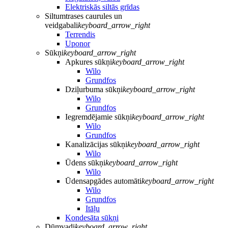
Elektriskās siltās grīdas
Siltumtrases caurules un
veidgabali
keyboard_arrow_right
Terrendis
Uponor
Sūkņi
keyboard_arrow_right
Apkures sūkņi
keyboard_arrow_right
Wilo
Grundfos
Dziļurbuma sūkņi
keyboard_arrow_right
Wilo
Grundfos
Iegremdējamie sūkņi
keyboard_arrow_right
Wilo
Grundfos
Kanalizācijas sūkņi
keyboard_arrow_right
Wilo
Ūdens sūkņi
keyboard_arrow_right
Wilo
Ūdensapgādes automāti
keyboard_arrow_right
Wilo
Grundfos
Itāļu
Kondesāta sūkņi
Dūmvadi
keyboard_arrow_right