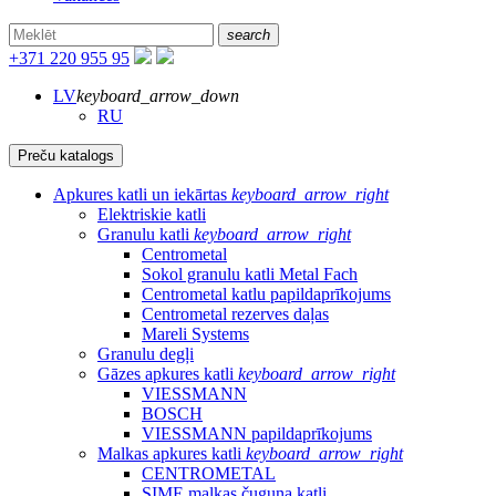
search
+371 220 955 95
LV
keyboard_arrow_down
RU
Preču katalogs
Apkures katli un iekārtas
keyboard_arrow_right
Elektriskie katli
Granulu katli
keyboard_arrow_right
Centrometal
Sokol granulu katli Metal Fach
Centrometal katlu papildaprīkojums
Centrometal rezerves daļas
Mareli Systems
Granulu degļi
Gāzes apkures katli
keyboard_arrow_right
VIESSMANN
BOSCH
VIESSMANN papildaprīkojums
Malkas apkures katli
keyboard_arrow_right
CENTROMETAL
SIME malkas čuguna katli