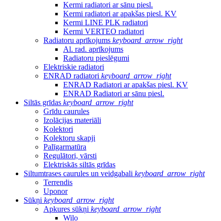
Kermi radiatori ar sānu piesl.
Kermi radiatori ar apakšas piesl. KV
Kermi LINE PLK radiatori
Kermi VERTEO radiatori
Radiatoru aprīkojums
keyboard_arrow_right
Al. rad. aprīkojums
Radiatoru pieslēgumi
Elektriskie radiatori
ENRAD radiatori
keyboard_arrow_right
ENRAD Radiatori ar apakšas piesl. KV
ENRAD Radiatori ar sānu piesl.
Siltās grīdas
keyboard_arrow_right
Grīdu caurules
Izolācijas materiāli
Kolektori
Kolektoru skapji
Palīgarmatūra
Regulātori, vārsti
Elektriskās siltās grīdas
Siltumtrases caurules un veidgabali
keyboard_arrow_right
Terrendis
Uponor
Sūkņi
keyboard_arrow_right
Apkures sūkņi
keyboard_arrow_right
Wilo