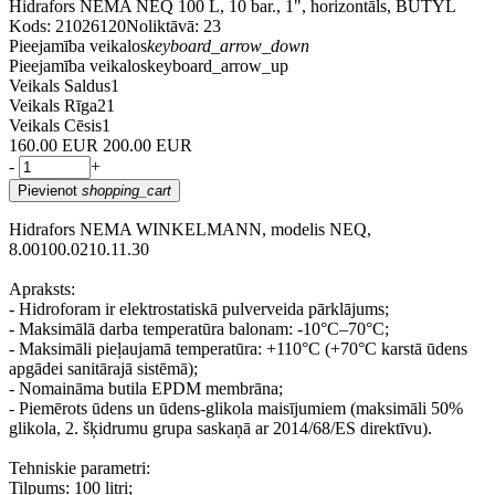
Hidrafors NEMA NEQ 100 L, 10 bar., 1", horizontāls, BUTYL
Kods: 21026120
Noliktāvā: 23
Pieejamība veikalos
keyboard_arrow_down
Pieejamība veikalos
keyboard_arrow_up
Veikals Saldus
1
Veikals Rīga
21
Veikals Cēsis
1
160.00 EUR
200.00 EUR
-
+
Pievienot
shopping_cart
Hidrafors NEMA WINKELMANN, modelis NEQ,
8.00100.0210.11.30
Apraksts:
- Hidroforam ir elektrostatiskā pulverveida pārklājums;
- Maksimālā darba temperatūra balonam: -10°C–70°C;
- Maksimāli pieļaujamā temperatūra: +110°C (+70°C karstā ūdens
apgādei sanitārajā sistēmā);
- Nomaināma butila EPDM membrāna;
- Piemērots ūdens un ūdens-glikola maisījumiem (maksimāli 50%
glikola, 2. šķidrumu grupa saskaņā ar 2014/68/ES direktīvu).
Tehniskie parametri:
Tilpums: 100 litri;