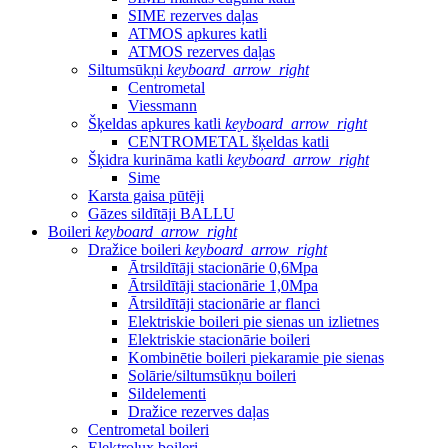
SIME rezerves daļas
ATMOS apkures katli
ATMOS rezerves daļas
Siltumsūkņi
keyboard_arrow_right
Centrometal
Viessmann
Šķeldas apkures katli
keyboard_arrow_right
CENTROMETAL šķeldas katli
Šķidra kurināma katli
keyboard_arrow_right
Sime
Karsta gaisa pūtēji
Gāzes sildītāji BALLU
Boileri
keyboard_arrow_right
Dražice boileri
keyboard_arrow_right
Ātrsildītāji stacionārie 0,6Mpa
Ātrsildītāji stacionārie 1,0Mpa
Ātrsildītāji stacionārie ar flanci
Elektriskie boileri pie sienas un izlietnes
Elektriskie stacionārie boileri
Kombinētie boileri piekaramie pie sienas
Solārie/siltumsūkņu boileri
Sildelementi
Dražice rezerves daļas
Centrometal boileri
Elektrolux boileri