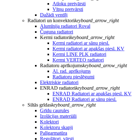
Atloku pretvārsti
Vītņu pretvārsti
Dažādi ventīļi
Radiatori un konvektori
keyboard_arrow_right
Alumīnija radiatori Roval
Čuguna radiatori
Kermi radiatori
keyboard_arrow_right
Kermi radiatori ar sānu piesl.
Kermi radiatori ar apakšas piesl. KV
Kermi LINE PLK radiatori
Kermi VERTEO radiatori
Radiatoru aprīkojums
keyboard_arrow_right
Al. rad. aprīkojums
Radiatoru pieslēgumi
Elektriskie radiatori
ENRAD radiatori
keyboard_arrow_right
ENRAD Radiatori ar apakšas piesl. KV
ENRAD Radiatori ar sānu piesl.
Siltās grīdas
keyboard_arrow_right
Grīdu caurules
Izolācijas materiāli
Kolektori
Kolektoru skapji
Palīgarmatūra
Regulātori, vārsti