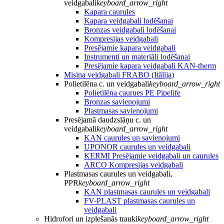
veidgabali
keyboard_arrow_right
Kapara caurules
Kapara veidgabali lodēšanai
Bronzas veidgabali lodēšanai
Kompresijas veidgabali
Presējamie kapara veidgabali
Instrumenti un materiāli lodēšanai
Presējamie kapara veidgabali KAN-therm
Misiņa veidgabali FRABO (Itālija)
Polietilēna c. un veidgabali
keyboard_arrow_right
Polietilēna caurues PE Pipelife
Bronzas savienojumi
Plastmasas savienojumi
Presējamā daudzslāņu c. un
veidgabali
keyboard_arrow_right
KAN caurules un savienojumi
UPONOR caurules un veidgabali
KERMI Presējamie veidgabali un caurules
ARCO Kompresijas veidgabali
Plastmasas caurules un veidgabali,
PPR
keyboard_arrow_right
KAN plastmasas caurules un veidgabali
FV-PLAST plastmasas caurules un
veidgabali
Hidrofori un izplešanās trauki
keyboard_arrow_right