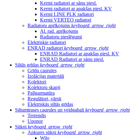
Kermi radiatori ar sānu piesl.
Kermi radiatori ar apakšas piesl. KV
Kermi LINE PLK radiatori
Kermi VERTEO radiatori
Radiatoru aprīkojums
keyboard_arrow_right
Al. rad. aprīkojums
Radiatoru pieslēgumi
Elektriskie radiatori
ENRAD radiatori
keyboard_arrow_right
ENRAD Radiatori ar apakšas piesl. KV
ENRAD Radiatori ar sānu piesl.
Siltās grīdas
keyboard_arrow_right
Grīdu caurules
Izolācijas materiāli
Kolektori
Kolektoru skapji
Palīgarmatūra
Regulātori, vārsti
Elektriskās siltās grīdas
Siltumtrases caurules un veidgabali
keyboard_arrow_right
Terrendis
Uponor
Sūkņi
keyboard_arrow_right
Apkures sūkņi
keyboard_arrow_right
Wilo