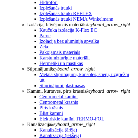
Hidrofori
Izplešanās trauki
Izplešanās trauki REFLEX
Izplešanās trauki NEMA Winkelmann
Izolācija, blīvējamais materiāls
keyboard_arrow_right
Kaučuka izolācija K-Flex EC
Paroc
Izolācija bez aluminija apvalka
Zeķe
Pakojamais materiāls
Karstumizturīgie materiāli
Hermētiķi un mastikas
Stiprinājumi
keyboard_arrow_right
Metāla stiprinājumi, konsoles, stieņi, uzgriežņi
utt.
Stiprinājumi plastmasas
Kamīni, kurtuves, pirts krāsnis
keyboard_arrow_right
Centrometal kamīni
Centrometal krāsnis
Pirts krāsnis
Blist kamīni
Elektriskie kamīni TERMO-FOL
Kanalizācija
keyboard_arrow_right
Kanalizācija (ārēja)
Kanalizācija (iekšējā)