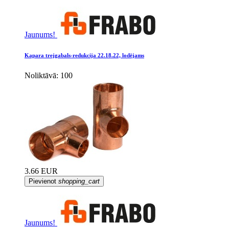
Jaunums!
Kapara trejgabals-redukcija 22.18.22, lodējams
Noliktāvā: 100
3.66 EUR
Pievienot
shopping_cart
Jaunums!