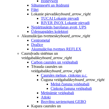
Honeywell
Siltumnesēji un šķidrumi
Filtri
Lokanie pievadi
keyboard_arrow_right
TUCAI Lokanie pievadi
RIVER INOX Lokanie pievadi
Nepārtrauktās barošanas avoti, UPS
Ūdensapgādes kolektori
Akumulācijas tvertnes
keyboard_arrow_right
Centrometal
Dražice
Akumulācijas tvertnes REFLEX
Cauruļvadu sistēmas un
veidgabali
keyboard_arrow_right
Carbon caurules un veidgabali
Tērauda caurules un
veidgabali
keyboard_arrow_right
Caurules melnas, cinkotas u.c.
Čuguna veidgabali
keyboard_arrow_right
Melnā čuguna veidgabali
Cinkota čuguna veidgabali
Metināmie veidgabali
Atloki
Bezvītņu savienojumi GEBO
Kapara caurules un