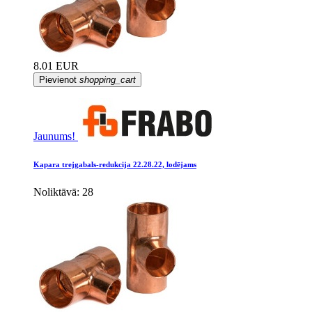
8.01 EUR
Pievienot
shopping_cart
Jaunums!
Kapara trejgabals-redukcija 22.28.22, lodējams
Noliktāvā: 28