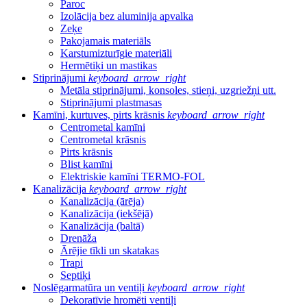
Paroc
Izolācija bez aluminija apvalka
Zeķe
Pakojamais materiāls
Karstumizturīgie materiāli
Hermētiķi un mastikas
Stiprinājumi
keyboard_arrow_right
Metāla stiprinājumi, konsoles, stieņi, uzgriežņi utt.
Stiprinājumi plastmasas
Kamīni, kurtuves, pirts krāsnis
keyboard_arrow_right
Centrometal kamīni
Centrometal krāsnis
Pirts krāsnis
Blist kamīni
Elektriskie kamīni TERMO-FOL
Kanalizācija
keyboard_arrow_right
Kanalizācija (ārēja)
Kanalizācija (iekšējā)
Kanalizācija (baltā)
Drenāža
Ārējie tīkli un skatakas
Trapi
Septiķi
Noslēgarmatūra un ventiļi
keyboard_arrow_right
Dekoratīvie hromēti ventiļi