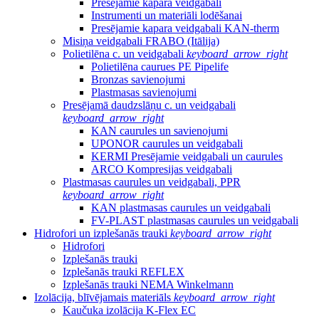
Presējamie kapara veidgabali
Instrumenti un materiāli lodēšanai
Presējamie kapara veidgabali KAN-therm
Misiņa veidgabali FRABO (Itālija)
Polietilēna c. un veidgabali
keyboard_arrow_right
Polietilēna caurues PE Pipelife
Bronzas savienojumi
Plastmasas savienojumi
Presējamā daudzslāņu c. un veidgabali
keyboard_arrow_right
KAN caurules un savienojumi
UPONOR caurules un veidgabali
KERMI Presējamie veidgabali un caurules
ARCO Kompresijas veidgabali
Plastmasas caurules un veidgabali, PPR
keyboard_arrow_right
KAN plastmasas caurules un veidgabali
FV-PLAST plastmasas caurules un veidgabali
Hidrofori un izplešanās trauki
keyboard_arrow_right
Hidrofori
Izplešanās trauki
Izplešanās trauki REFLEX
Izplešanās trauki NEMA Winkelmann
Izolācija, blīvējamais materiāls
keyboard_arrow_right
Kaučuka izolācija K-Flex EC