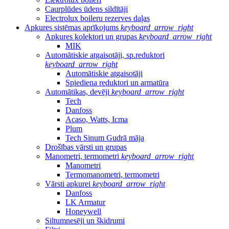
Caurplūdes ūdens sildītāji
Electrolux boileru rezerves daļas
Apkures sistēmas aprīkojums
keyboard_arrow_right
Apkures kolektori un grupas
keyboard_arrow_right
MIK
Automātiskie atgaisotāji, sp.reduktori
keyboard_arrow_right
Automātiskie atgaisotāji
Spiediena reduktori un armatūra
Automātikas, devēji
keyboard_arrow_right
Tech
Danfoss
Acaso, Watts, Icma
Plum
Tech Sinum Gudrā māja
Drošības vārsti un grupas
Manometri, termometri
keyboard_arrow_right
Manometri
Termomanometri, termometri
Vārsti apkurei
keyboard_arrow_right
Danfoss
LK Armatur
Honeywell
Siltumnesēji un šķidrumi