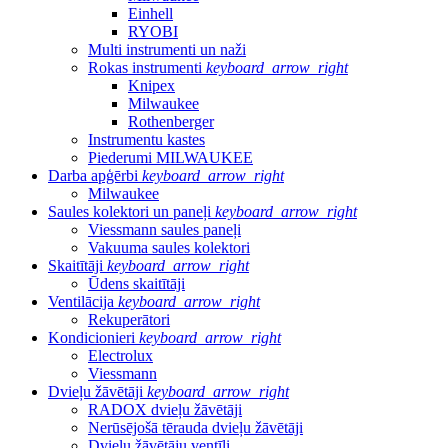
Einhell
RYOBI
Multi instrumenti un naži
Rokas instrumenti
keyboard_arrow_right
Knipex
Milwaukee
Rothenberger
Instrumentu kastes
Piederumi MILWAUKEE
Darba apģērbi
keyboard_arrow_right
Milwaukee
Saules kolektori un paneļi
keyboard_arrow_right
Viessmann saules paneļi
Vakuuma saules kolektori
Skaitītāji
keyboard_arrow_right
Ūdens skaitītāji
Ventilācija
keyboard_arrow_right
Rekuperātori
Kondicionieri
keyboard_arrow_right
Electrolux
Viessmann
Dvieļu žāvētāji
keyboard_arrow_right
RADOX dvieļu žāvētāji
Nerūsējošā tērauda dvieļu žāvētāji
Dvieļu žāvētāju ventīļi