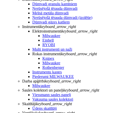
Dūmvadi granulu kamīniem
Nerūsējošā tērauda dūmvadi
Melnā metāla dūmvadi
Nerūsējošā tērauda dūmvadi (izolētie)
Dūmvadi gāzes katliem
Instrumenti
keyboard_arrow_right
Elektroinstrumenti
keyboard_arrow_right
Milwaukee
Einhell
RYOBI
Multi instrumenti un naži
Rokas instrumenti
keyboard_arrow_right
Knipex
Milwaukee
Rothenberger
Instrumentu kastes
Piederumi MILWAUKEE
Darba apģērbi
keyboard_arrow_right
Milwaukee
Saules kolektori un paneļi
keyboard_arrow_right
Viessmann saules paneļi
Vakuuma saules kolektori
Skaitītāji
keyboard_arrow_right
Ūdens skaitītāji
Ventilācija
keyboard_arrow_right