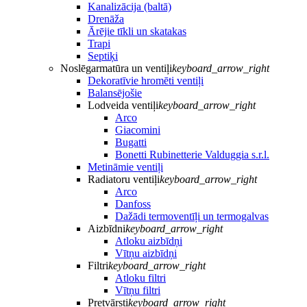
Kanalizācija (baltā)
Drenāža
Ārējie tīkli un skatakas
Trapi
Septiķi
Noslēgarmatūra un ventiļi
keyboard_arrow_right
Dekoratīvie hromēti ventiļi
Balansējošie
Lodveida ventiļi
keyboard_arrow_right
Arco
Giacomini
Bugatti
Bonetti Rubinetterie Valduggia s.r.l.
Metināmie ventiļi
Radiatoru ventiļi
keyboard_arrow_right
Arco
Danfoss
Dažādi termoventīļi un termogalvas
Aizbīdni
keyboard_arrow_right
Atloku aizbīdņi
Vītņu aizbīdņi
Filtri
keyboard_arrow_right
Atloku filtri
Vītņu filtri
Pretvārsti
keyboard_arrow_right