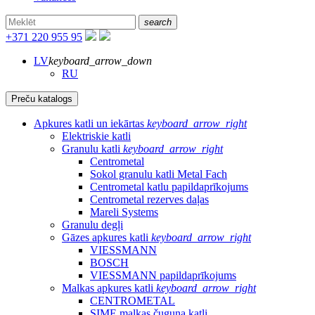
search
+371 220 955 95
LV
keyboard_arrow_down
RU
Preču katalogs
Apkures katli un iekārtas
keyboard_arrow_right
Elektriskie katli
Granulu katli
keyboard_arrow_right
Centrometal
Sokol granulu katli Metal Fach
Centrometal katlu papildaprīkojums
Centrometal rezerves daļas
Mareli Systems
Granulu degļi
Gāzes apkures katli
keyboard_arrow_right
VIESSMANN
BOSCH
VIESSMANN papildaprīkojums
Malkas apkures katli
keyboard_arrow_right
CENTROMETAL
SIME malkas čuguna katli