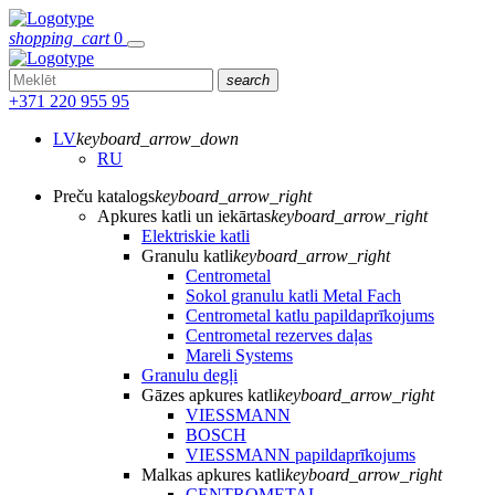
shopping_cart
0
search
+371 220 955 95
LV
keyboard_arrow_down
RU
Preču katalogs
keyboard_arrow_right
Apkures katli un iekārtas
keyboard_arrow_right
Elektriskie katli
Granulu katli
keyboard_arrow_right
Centrometal
Sokol granulu katli Metal Fach
Centrometal katlu papildaprīkojums
Centrometal rezerves daļas
Mareli Systems
Granulu degļi
Gāzes apkures katli
keyboard_arrow_right
VIESSMANN
BOSCH
VIESSMANN papildaprīkojums
Malkas apkures katli
keyboard_arrow_right
CENTROMETAL