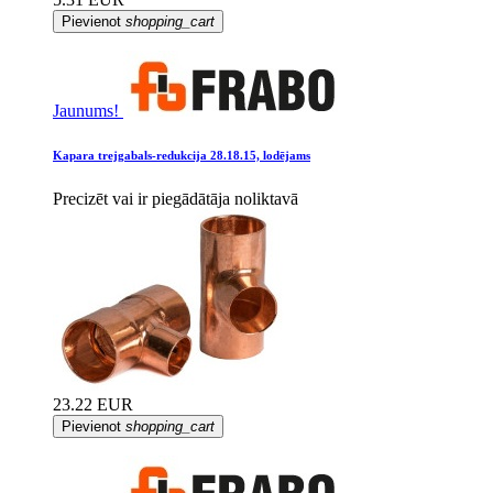
Pievienot
shopping_cart
Jaunums!
Kapara trejgabals-redukcija 28.18.15, lodējams
Precizēt vai ir piegādātāja noliktavā
23.22 EUR
Pievienot
shopping_cart