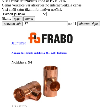
Visas cenas ir uzrādītas kopā ar PVN 21%
Cenas veikalos var atšķirties no internetveikala cenas.
Visi attēli satur tikai informatīvu nozīmi.
Skats:
apps
menu
no 41
chevron_left
chevron_right
Jaunums!
Kapara trejgabals-redukcija 28.15.28, lodējams
Noliktāvā: 94
5.31 EUR