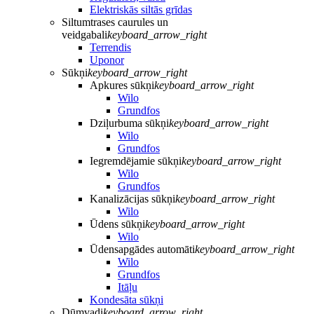
Elektriskās siltās grīdas
Siltumtrases caurules un
veidgabali
keyboard_arrow_right
Terrendis
Uponor
Sūkņi
keyboard_arrow_right
Apkures sūkņi
keyboard_arrow_right
Wilo
Grundfos
Dziļurbuma sūkņi
keyboard_arrow_right
Wilo
Grundfos
Iegremdējamie sūkņi
keyboard_arrow_right
Wilo
Grundfos
Kanalizācijas sūkņi
keyboard_arrow_right
Wilo
Ūdens sūkņi
keyboard_arrow_right
Wilo
Ūdensapgādes automāti
keyboard_arrow_right
Wilo
Grundfos
Itāļu
Kondesāta sūkņi
Dūmvadi
keyboard_arrow_right