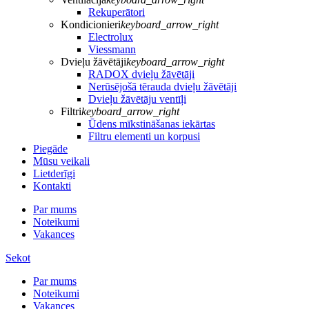
Rekuperātori
Kondicionieri
keyboard_arrow_right
Electrolux
Viessmann
Dvieļu žāvētāji
keyboard_arrow_right
RADOX dvieļu žāvētāji
Nerūsējošā tērauda dvieļu žāvētāji
Dvieļu žāvētāju ventīļi
Filtri
keyboard_arrow_right
Ūdens mīkstināšanas iekārtas
Filtru elementi un korpusi
Piegāde
Mūsu veikali
Lietderīgi
Kontakti
Par mums
Noteikumi
Vakances
Sekot
Par mums
Noteikumi
Vakances