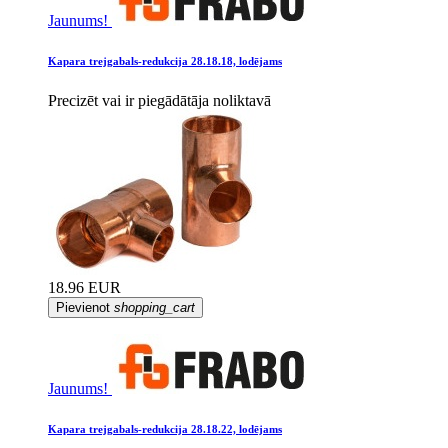
Jaunums!
Kapara trejgabals-redukcija 28.18.18, lodējams
Precizēt vai ir piegādātāja noliktavā
18.96 EUR
Pievienot
shopping_cart
Jaunums!
Kapara trejgabals-redukcija 28.18.22, lodējams