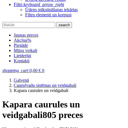
Filtri
keyboard_arrow_right
Ūdens mīkstināšanas iekārtas
Filtru elementi un korpusi
search
Jaunas preces
Akcijas
%
Piegāde
Mūsu veikali
Lietderīgi
Kontakti
shopping_cart
0,00
€
0
Galvenā
Cauruļvadu sistēmas un veidgabali
Kapara caurules un veidgabali
Kapara caurules un
veidgabali
805 preces