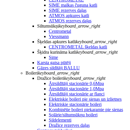
SIME malkas čuguna katli
SIME rezerves daļas
ATMOS apkures katli
ATMOS rezerves daļas
Siltumsūkņi
keyboard_arrow_right
Centrometal
Viessmann
Šķeldas apkures katli
keyboard_arrow_right
CENTROMETAL šķeldas katli
Šķidra kurināma katli
keyboard_arrow_right
Sime
Karsta gaisa pūtēji
Gāzes sildītāji BALLU
Boileri
keyboard_arrow_right
Dražice boileri
keyboard_arrow_right
Ātrsildītāji stacionārie 0,6Mpa
Ātrsildītāji stacionārie 1,0Mpa
Ātrsildītāji stacionārie ar flanci
Elektriskie boileri pie sienas un izlietnes
Elektriskie stacionārie boileri
Kombinētie boileri piekaramie pie sienas
Solārie/siltumsūkņu boileri
Sildelementi
Dražice rezerves daļas