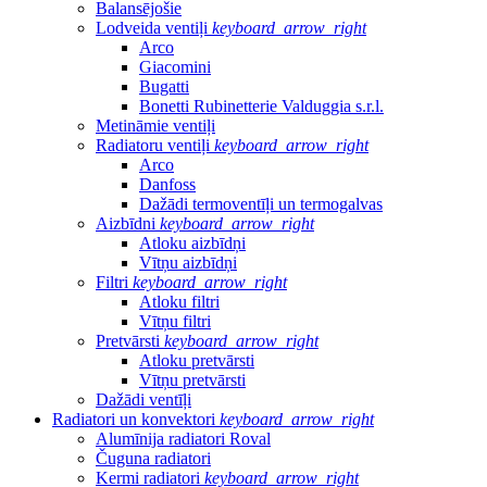
Balansējošie
Lodveida ventiļi
keyboard_arrow_right
Arco
Giacomini
Bugatti
Bonetti Rubinetterie Valduggia s.r.l.
Metināmie ventiļi
Radiatoru ventiļi
keyboard_arrow_right
Arco
Danfoss
Dažādi termoventīļi un termogalvas
Aizbīdni
keyboard_arrow_right
Atloku aizbīdņi
Vītņu aizbīdņi
Filtri
keyboard_arrow_right
Atloku filtri
Vītņu filtri
Pretvārsti
keyboard_arrow_right
Atloku pretvārsti
Vītņu pretvārsti
Dažādi ventīļi
Radiatori un konvektori
keyboard_arrow_right
Alumīnija radiatori Roval
Čuguna radiatori
Kermi radiatori
keyboard_arrow_right