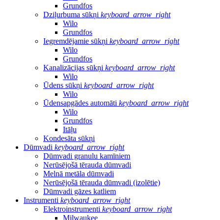
Grundfos
Dziļurbuma sūkņi
keyboard_arrow_right
Wilo
Grundfos
Iegremdējamie sūkņi
keyboard_arrow_right
Wilo
Grundfos
Kanalizācijas sūkņi
keyboard_arrow_right
Wilo
Ūdens sūkņi
keyboard_arrow_right
Wilo
Ūdensapgādes automāti
keyboard_arrow_right
Wilo
Grundfos
Itāļu
Kondesāta sūkņi
Dūmvadi
keyboard_arrow_right
Dūmvadi granulu kamīniem
Nerūsējošā tērauda dūmvadi
Melnā metāla dūmvadi
Nerūsējošā tērauda dūmvadi (izolētie)
Dūmvadi gāzes katliem
Instrumenti
keyboard_arrow_right
Elektroinstrumenti
keyboard_arrow_right
Milwaukee