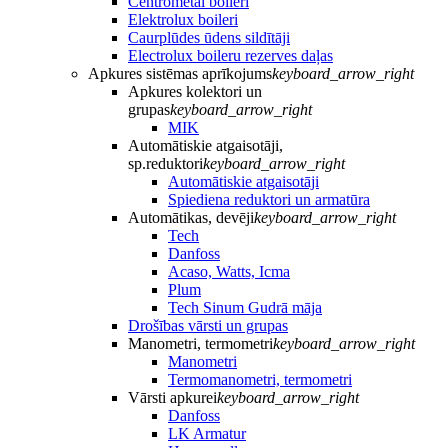
Centrometal boileri
Elektrolux boileri
Caurplūdes ūdens sildītāji
Electrolux boileru rezerves daļas
Apkures sistēmas aprīkojums
keyboard_arrow_right
Apkures kolektori un
grupas
keyboard_arrow_right
MIK
Automātiskie atgaisotāji,
sp.reduktori
keyboard_arrow_right
Automātiskie atgaisotāji
Spiediena reduktori un armatūra
Automātikas, devēji
keyboard_arrow_right
Tech
Danfoss
Acaso, Watts, Icma
Plum
Tech Sinum Gudrā māja
Drošības vārsti un grupas
Manometri, termometri
keyboard_arrow_right
Manometri
Termomanometri, termometri
Vārsti apkurei
keyboard_arrow_right
Danfoss
LK Armatur