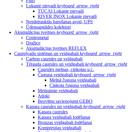
Filtri
Lokanie pievadi
keyboard_arrow_right
TUCAI Lokanie pievadi
RIVER INOX Lokanie pievadi
Nepārtrauktās barošanas avoti, UPS
Ūdensapgādes kolektori
Akumulācijas tvertnes
keyboard_arrow_right
Centrometal
Dražice
Akumulācijas tvertnes REFLEX
Cauruļvadu sistēmas un veidgabali
keyboard_arrow_right
Carbon caurules un veidgabali
Tērauda caurules un veidgabali
keyboard_arrow_right
Caurules melnas, cinkotas u.c.
Čuguna veidgabali
keyboard_arrow_right
Melnā čuguna veidgabali
Cinkota čuguna veidgabali
Metināmie veidgabali
Atloki
Bezvītņu savienojumi GEBO
Kapara caurules un veidgabali
keyboard_arrow_right
Kapara caurules
Kapara veidgabali lodēšanai
Bronzas veidgabali lodēšanai
Kompresijas veidgabali