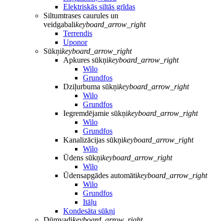
Elektriskās siltās grīdas
Siltumtrases caurules un
veidgabali
keyboard_arrow_right
Terrendis
Uponor
Sūkņi
keyboard_arrow_right
Apkures sūkņi
keyboard_arrow_right
Wilo
Grundfos
Dziļurbuma sūkņi
keyboard_arrow_right
Wilo
Grundfos
Iegremdējamie sūkņi
keyboard_arrow_right
Wilo
Grundfos
Kanalizācijas sūkņi
keyboard_arrow_right
Wilo
Ūdens sūkņi
keyboard_arrow_right
Wilo
Ūdensapgādes automāti
keyboard_arrow_right
Wilo
Grundfos
Itāļu
Kondesāta sūkņi
Dūmvadi
keyboard_arrow_right