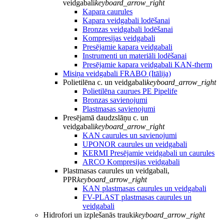
veidgabali
keyboard_arrow_right
Kapara caurules
Kapara veidgabali lodēšanai
Bronzas veidgabali lodēšanai
Kompresijas veidgabali
Presējamie kapara veidgabali
Instrumenti un materiāli lodēšanai
Presējamie kapara veidgabali KAN-therm
Misiņa veidgabali FRABO (Itālija)
Polietilēna c. un veidgabali
keyboard_arrow_right
Polietilēna caurues PE Pipelife
Bronzas savienojumi
Plastmasas savienojumi
Presējamā daudzslāņu c. un
veidgabali
keyboard_arrow_right
KAN caurules un savienojumi
UPONOR caurules un veidgabali
KERMI Presējamie veidgabali un caurules
ARCO Kompresijas veidgabali
Plastmasas caurules un veidgabali,
PPR
keyboard_arrow_right
KAN plastmasas caurules un veidgabali
FV-PLAST plastmasas caurules un
veidgabali
Hidrofori un izplešanās trauki
keyboard_arrow_right