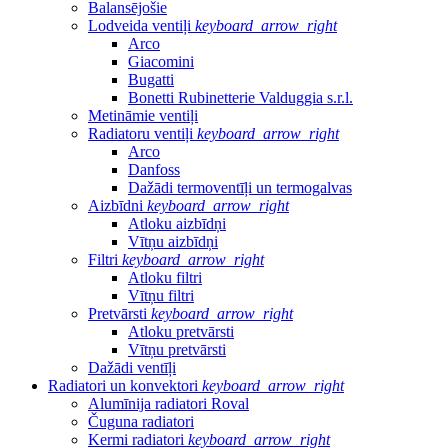
Balansējošie
Lodveida ventiļi
keyboard_arrow_right
Arco
Giacomini
Bugatti
Bonetti Rubinetterie Valduggia s.r.l.
Metināmie ventiļi
Radiatoru ventiļi
keyboard_arrow_right
Arco
Danfoss
Dažādi termoventīļi un termogalvas
Aizbīdni
keyboard_arrow_right
Atloku aizbīdņi
Vītņu aizbīdņi
Filtri
keyboard_arrow_right
Atloku filtri
Vītņu filtri
Pretvārsti
keyboard_arrow_right
Atloku pretvārsti
Vītņu pretvārsti
Dažādi ventīļi
Radiatori un konvektori
keyboard_arrow_right
Alumīnija radiatori Roval
Čuguna radiatori
Kermi radiatori
keyboard_arrow_right