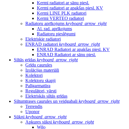
Kermi radiatori ar sānu piesl.
Kermi radiatori ar apakšas piesl. KV
Kermi LINE PLK radiatori
Kermi VERTEO radiatori
Radiatoru aprīkojums
keyboard_arrow_right
Al. rad. aprīkojums
Radiatoru pieslēgumi
Elektriskie radiatori
ENRAD radiatori
keyboard_arrow_right
ENRAD Radiatori ar apakšas piesl. KV
ENRAD Radiatori ar sānu piesl.
Siltās grīdas
keyboard_arrow_right
Grīdu caurules
Izolācijas materiāli
Kolektori
Kolektoru skapji
Palīgarmatūra
Regulātori, vārsti
Elektriskās siltās grīdas
Siltumtrases caurules un veidgabali
keyboard_arrow_right
Terrendis
Uponor
Sūkņi
keyboard_arrow_right
Apkures sūkņi
keyboard_arrow_right
Wilo