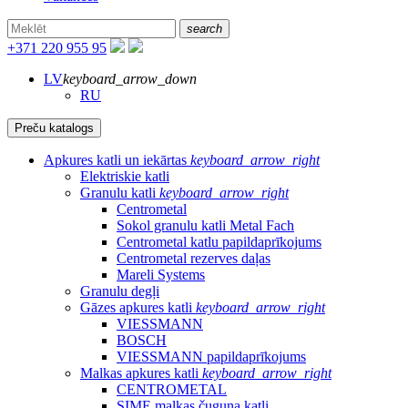
search
+371 220 955 95
LV
keyboard_arrow_down
RU
Preču katalogs
Apkures katli un iekārtas
keyboard_arrow_right
Elektriskie katli
Granulu katli
keyboard_arrow_right
Centrometal
Sokol granulu katli Metal Fach
Centrometal katlu papildaprīkojums
Centrometal rezerves daļas
Mareli Systems
Granulu degļi
Gāzes apkures katli
keyboard_arrow_right
VIESSMANN
BOSCH
VIESSMANN papildaprīkojums
Malkas apkures katli
keyboard_arrow_right
CENTROMETAL
SIME malkas čuguna katli