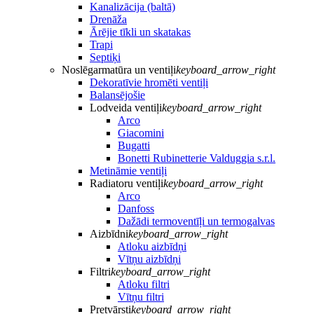
Kanalizācija (baltā)
Drenāža
Ārējie tīkli un skatakas
Trapi
Septiķi
Noslēgarmatūra un ventiļi
keyboard_arrow_right
Dekoratīvie hromēti ventiļi
Balansējošie
Lodveida ventiļi
keyboard_arrow_right
Arco
Giacomini
Bugatti
Bonetti Rubinetterie Valduggia s.r.l.
Metināmie ventiļi
Radiatoru ventiļi
keyboard_arrow_right
Arco
Danfoss
Dažādi termoventīļi un termogalvas
Aizbīdni
keyboard_arrow_right
Atloku aizbīdņi
Vītņu aizbīdņi
Filtri
keyboard_arrow_right
Atloku filtri
Vītņu filtri
Pretvārsti
keyboard_arrow_right