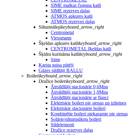
SIME malkas čuguna katli
SIME rezerves daļas
ATMOS apkures katli
ATMOS rezerves daļas
Siltumsūkņi
keyboard_arrow_right
Centrometal
Viessmann
Šķeldas apkures katli
keyboard_arrow_right
CENTROMETAL šķeldas katli
Šķidra kurināma katli
keyboard_arrow_right
Sime
Karsta gaisa pūtēji
Gāzes sildītāji BALLU
Boileri
keyboard_arrow_right
Dražice boileri
keyboard_arrow_right
Ātrsildītāji stacionārie 0,6Mpa
Ātrsildītāji stacionārie 1,0Mpa
Ātrsildītāji stacionārie ar flanci
Elektriskie boileri pie sienas un izlietnes
Elektriskie stacionārie boileri
Kombinētie boileri piekaramie pie sienas
Solārie/siltumsūkņu boileri
Sildelementi
Dražice rezerves daļas