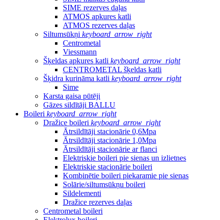
SIME rezerves daļas
ATMOS apkures katli
ATMOS rezerves daļas
Siltumsūkņi
keyboard_arrow_right
Centrometal
Viessmann
Šķeldas apkures katli
keyboard_arrow_right
CENTROMETAL šķeldas katli
Šķidra kurināma katli
keyboard_arrow_right
Sime
Karsta gaisa pūtēji
Gāzes sildītāji BALLU
Boileri
keyboard_arrow_right
Dražice boileri
keyboard_arrow_right
Ātrsildītāji stacionārie 0,6Mpa
Ātrsildītāji stacionārie 1,0Mpa
Ātrsildītāji stacionārie ar flanci
Elektriskie boileri pie sienas un izlietnes
Elektriskie stacionārie boileri
Kombinētie boileri piekaramie pie sienas
Solārie/siltumsūkņu boileri
Sildelementi
Dražice rezerves daļas
Centrometal boileri
Elektrolux boileri