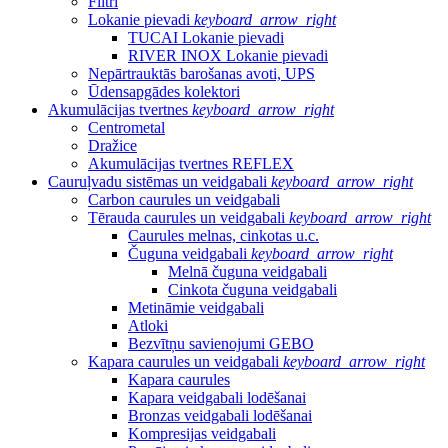
Filtri
Lokanie pievadi
keyboard_arrow_right
TUCAI Lokanie pievadi
RIVER INOX Lokanie pievadi
Nepārtrauktās barošanas avoti, UPS
Ūdensapgādes kolektori
Akumulācijas tvertnes
keyboard_arrow_right
Centrometal
Dražice
Akumulācijas tvertnes REFLEX
Cauruļvadu sistēmas un veidgabali
keyboard_arrow_right
Carbon caurules un veidgabali
Tērauda caurules un veidgabali
keyboard_arrow_right
Caurules melnas, cinkotas u.c.
Čuguna veidgabali
keyboard_arrow_right
Melnā čuguna veidgabali
Cinkota čuguna veidgabali
Metināmie veidgabali
Atloki
Bezvītņu savienojumi GEBO
Kapara caurules un veidgabali
keyboard_arrow_right
Kapara caurules
Kapara veidgabali lodēšanai
Bronzas veidgabali lodēšanai
Kompresijas veidgabali