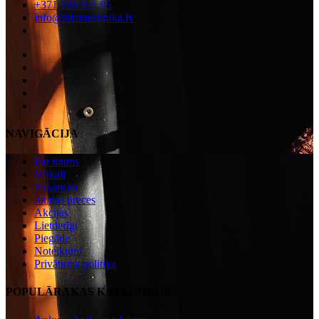
+371 220 955 95
info@siltumtehnika.lv
NAVIGĀCIJA
Par mums
Veikali
Vakances
Jaunas preces
Akcijas
Lietderīgi
Piegāde
Noteikumi
Privātuma politika
POPULĀRAKAS KATEGORIJAS