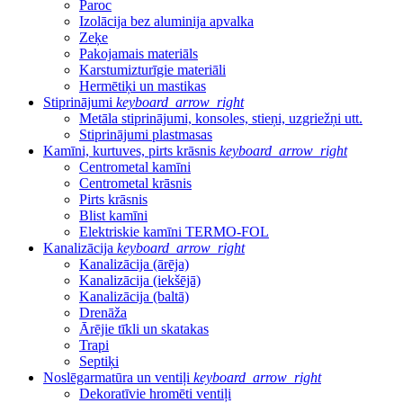
Paroc
Izolācija bez aluminija apvalka
Zeķe
Pakojamais materiāls
Karstumizturīgie materiāli
Hermētiķi un mastikas
Stiprinājumi
keyboard_arrow_right
Metāla stiprinājumi, konsoles, stieņi, uzgriežņi utt.
Stiprinājumi plastmasas
Kamīni, kurtuves, pirts krāsnis
keyboard_arrow_right
Centrometal kamīni
Centrometal krāsnis
Pirts krāsnis
Blist kamīni
Elektriskie kamīni TERMO-FOL
Kanalizācija
keyboard_arrow_right
Kanalizācija (ārēja)
Kanalizācija (iekšējā)
Kanalizācija (baltā)
Drenāža
Ārējie tīkli un skatakas
Trapi
Septiķi
Noslēgarmatūra un ventiļi
keyboard_arrow_right
Dekoratīvie hromēti ventiļi