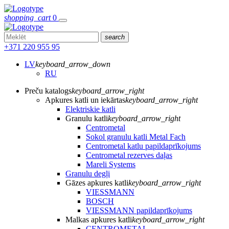
shopping_cart
0
search
+371 220 955 95
LV
keyboard_arrow_down
RU
Preču katalogs
keyboard_arrow_right
Apkures katli un iekārtas
keyboard_arrow_right
Elektriskie katli
Granulu katli
keyboard_arrow_right
Centrometal
Sokol granulu katli Metal Fach
Centrometal katlu papildaprīkojums
Centrometal rezerves daļas
Mareli Systems
Granulu degļi
Gāzes apkures katli
keyboard_arrow_right
VIESSMANN
BOSCH
VIESSMANN papildaprīkojums
Malkas apkures katli
keyboard_arrow_right
CENTROMETAL