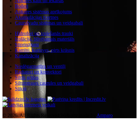
Apkures katli un iekārtas
Boileri
Apkures sistēmas aprīkojums
Akumulācijas tvertnes
Cauruļvadu sistēmas un veidgabali
Hidrofori un izplešanās trauki
Izolācija, blīvējamais materiāls
Stiprinājumi
Kamīni, kurtuves, pirts krāsnis
Kanalizācija
Noslēgarmatūra un ventiļi
Radiatori un konvektori
Siltās grīdas
Siltumtrases caurules un veidgabali
Sūkņi
© 2026. All Rights Reserved
Web-site made by
Amparo