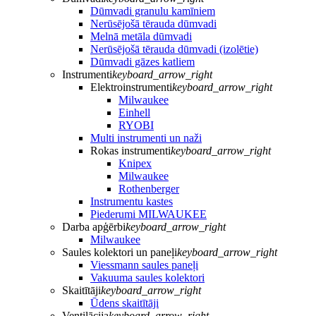
Dūmvadi granulu kamīniem
Nerūsējošā tērauda dūmvadi
Melnā metāla dūmvadi
Nerūsējošā tērauda dūmvadi (izolētie)
Dūmvadi gāzes katliem
Instrumenti
keyboard_arrow_right
Elektroinstrumenti
keyboard_arrow_right
Milwaukee
Einhell
RYOBI
Multi instrumenti un naži
Rokas instrumenti
keyboard_arrow_right
Knipex
Milwaukee
Rothenberger
Instrumentu kastes
Piederumi MILWAUKEE
Darba apģērbi
keyboard_arrow_right
Milwaukee
Saules kolektori un paneļi
keyboard_arrow_right
Viessmann saules paneļi
Vakuuma saules kolektori
Skaitītāji
keyboard_arrow_right
Ūdens skaitītāji
Ventilācija
keyboard_arrow_right