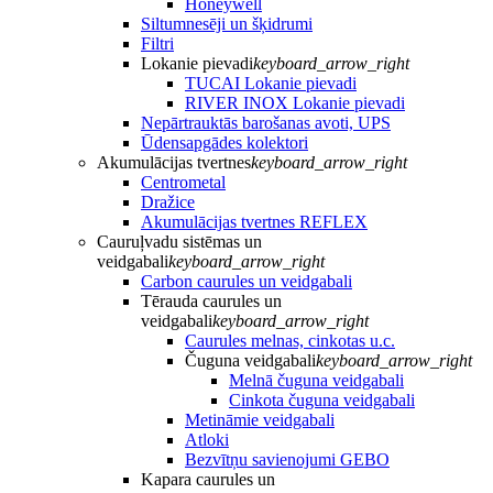
Honeywell
Siltumnesēji un šķidrumi
Filtri
Lokanie pievadi
keyboard_arrow_right
TUCAI Lokanie pievadi
RIVER INOX Lokanie pievadi
Nepārtrauktās barošanas avoti, UPS
Ūdensapgādes kolektori
Akumulācijas tvertnes
keyboard_arrow_right
Centrometal
Dražice
Akumulācijas tvertnes REFLEX
Cauruļvadu sistēmas un
veidgabali
keyboard_arrow_right
Carbon caurules un veidgabali
Tērauda caurules un
veidgabali
keyboard_arrow_right
Caurules melnas, cinkotas u.c.
Čuguna veidgabali
keyboard_arrow_right
Melnā čuguna veidgabali
Cinkota čuguna veidgabali
Metināmie veidgabali
Atloki
Bezvītņu savienojumi GEBO
Kapara caurules un