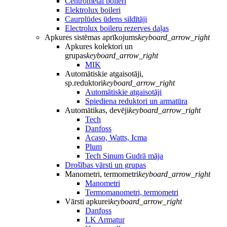
Centrometal boileri
Elektrolux boileri
Caurplūdes ūdens sildītāji
Electrolux boileru rezerves daļas
Apkures sistēmas aprīkojums
keyboard_arrow_right
Apkures kolektori un
grupas
keyboard_arrow_right
MIK
Automātiskie atgaisotāji,
sp.reduktori
keyboard_arrow_right
Automātiskie atgaisotāji
Spiediena reduktori un armatūra
Automātikas, devēji
keyboard_arrow_right
Tech
Danfoss
Acaso, Watts, Icma
Plum
Tech Sinum Gudrā māja
Drošības vārsti un grupas
Manometri, termometri
keyboard_arrow_right
Manometri
Termomanometri, termometri
Vārsti apkurei
keyboard_arrow_right
Danfoss
LK Armatur