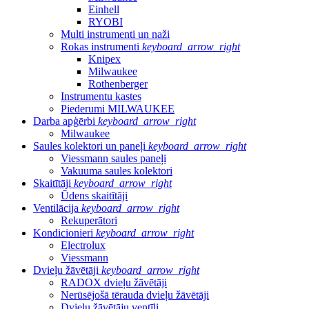
Einhell
RYOBI
Multi instrumenti un naži
Rokas instrumenti
keyboard_arrow_right
Knipex
Milwaukee
Rothenberger
Instrumentu kastes
Piederumi MILWAUKEE
Darba apģērbi
keyboard_arrow_right
Milwaukee
Saules kolektori un paneļi
keyboard_arrow_right
Viessmann saules paneļi
Vakuuma saules kolektori
Skaitītāji
keyboard_arrow_right
Ūdens skaitītāji
Ventilācija
keyboard_arrow_right
Rekuperātori
Kondicionieri
keyboard_arrow_right
Electrolux
Viessmann
Dvieļu žāvētāji
keyboard_arrow_right
RADOX dvieļu žāvētāji
Nerūsējošā tērauda dvieļu žāvētāji
Dvieļu žāvētāju ventīļi