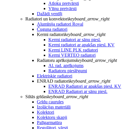
Atloku pretvārsti
Vītņu pretvārsti
Dažādi ventīļi
Radiatori un konvektori
keyboard_arrow_right
Alumīnija radiatori Roval
Čuguna radiatori
Kermi radiatori
keyboard_arrow_right
Kermi radiatori ar sānu piesl.
Kermi radiatori ar apakšas piesl. KV
Kermi LINE PLK radiatori
Kermi VERTEO radiatori
Radiatoru aprīkojums
keyboard_arrow_right
Al. rad. aprīkojums
Radiatoru pieslēgumi
Elektriskie radiatori
ENRAD radiatori
keyboard_arrow_right
ENRAD Radiatori ar apakšas piesl. KV
ENRAD Radiatori ar sānu piesl.
Siltās grīdas
keyboard_arrow_right
Grīdu caurules
Izolācijas materiāli
Kolektori
Kolektoru skapji
Palīgarmatūra
Regulātori, vārsti