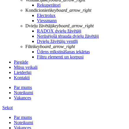
Rekuperātori
Kondicionieri
keyboard_arrow_right
Electrolux
Viessmann
Dvieļu žāvētāji
keyboard_arrow_right
RADOX dvieļu žāvētāji
Nerūsējošā tērauda dvieļu žāvētāji
Dvieļu žāvētāju ventīļi
Filtri
keyboard_arrow_right
Ūdens mīkstināšanas iekārtas
Filtru elementi un korpusi
Piegāde
Mūsu veikali
Lietderīgi
Kontakti
Par mums
Noteikumi
Vakances
Sekot
Par mums
Noteikumi
Vakances