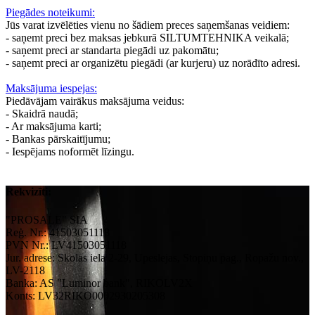
Piegādes noteikumi:
Jūs varat izvēlēties vienu no šādiem preces saņemšanas veidiem:
- saņemt preci bez maksas jebkurā SILTUMTEHNIKA veikalā;
- saņemt preci ar standarta piegādi uz pakomātu;
- saņemt preci ar organizētu piegādi (ar kurjeru) uz norādīto adresi.
Maksājuma iespejas:
Piedāvājam vairākus maksājuma veidus:
- Skaidrā naudā;
- Ar maksājuma karti;
- Bankas pārskaitījumu;
- Iespējams noformēt līzingu.
Rekvizīti:
"PROSALE" SIA
Reģ. Nr.: 41503051118
PVN Nr.: LV41503051118
Jur. adrese: Skolas iela 2-29, Upeslejas, Stopiņu pag., Ropažu nov.,
LV-2118
Banka: AS "Luminor bank", RIKOLV2X
Konts: LV32RIKO0002930205308