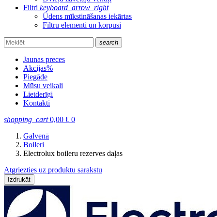
Filtri
keyboard_arrow_right
Ūdens mīkstināšanas iekārtas
Filtru elementi un korpusi
search
Jaunas preces
Akcijas
%
Piegāde
Mūsu veikali
Lietderīgi
Kontakti
shopping_cart
0,00
€
0
Galvenā
Boileri
Electrolux boileru rezerves daļas
Atgriezties uz produktu sarakstu
Izdrukāt