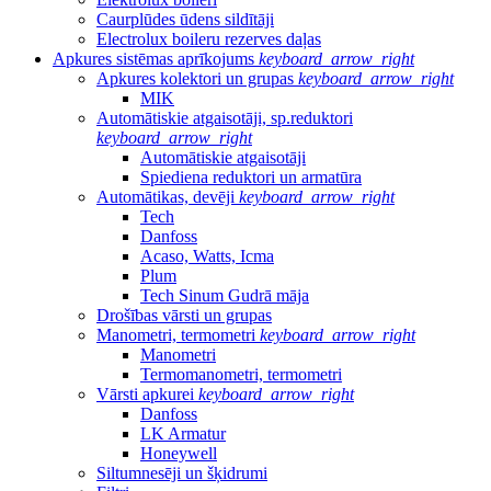
Caurplūdes ūdens sildītāji
Electrolux boileru rezerves daļas
Apkures sistēmas aprīkojums
keyboard_arrow_right
Apkures kolektori un grupas
keyboard_arrow_right
MIK
Automātiskie atgaisotāji, sp.reduktori
keyboard_arrow_right
Automātiskie atgaisotāji
Spiediena reduktori un armatūra
Automātikas, devēji
keyboard_arrow_right
Tech
Danfoss
Acaso, Watts, Icma
Plum
Tech Sinum Gudrā māja
Drošības vārsti un grupas
Manometri, termometri
keyboard_arrow_right
Manometri
Termomanometri, termometri
Vārsti apkurei
keyboard_arrow_right
Danfoss
LK Armatur
Honeywell
Siltumnesēji un šķidrumi