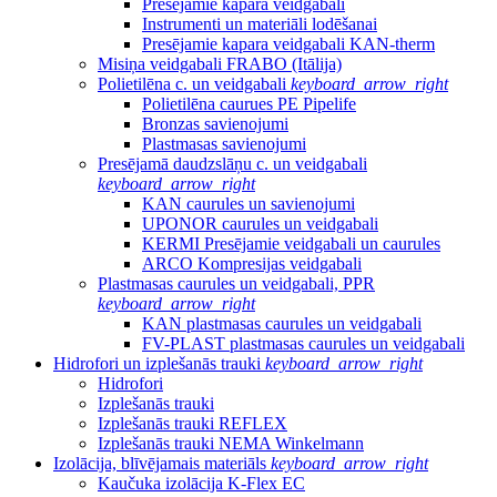
Presējamie kapara veidgabali
Instrumenti un materiāli lodēšanai
Presējamie kapara veidgabali KAN-therm
Misiņa veidgabali FRABO (Itālija)
Polietilēna c. un veidgabali
keyboard_arrow_right
Polietilēna caurues PE Pipelife
Bronzas savienojumi
Plastmasas savienojumi
Presējamā daudzslāņu c. un veidgabali
keyboard_arrow_right
KAN caurules un savienojumi
UPONOR caurules un veidgabali
KERMI Presējamie veidgabali un caurules
ARCO Kompresijas veidgabali
Plastmasas caurules un veidgabali, PPR
keyboard_arrow_right
KAN plastmasas caurules un veidgabali
FV-PLAST plastmasas caurules un veidgabali
Hidrofori un izplešanās trauki
keyboard_arrow_right
Hidrofori
Izplešanās trauki
Izplešanās trauki REFLEX
Izplešanās trauki NEMA Winkelmann
Izolācija, blīvējamais materiāls
keyboard_arrow_right
Kaučuka izolācija K-Flex EC