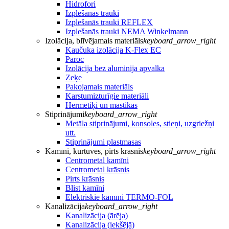
Hidrofori
Izplešanās trauki
Izplešanās trauki REFLEX
Izplešanās trauki NEMA Winkelmann
Izolācija, blīvējamais materiāls
keyboard_arrow_right
Kaučuka izolācija K-Flex EC
Paroc
Izolācija bez aluminija apvalka
Zeķe
Pakojamais materiāls
Karstumizturīgie materiāli
Hermētiķi un mastikas
Stiprinājumi
keyboard_arrow_right
Metāla stiprinājumi, konsoles, stieņi, uzgriežņi
utt.
Stiprinājumi plastmasas
Kamīni, kurtuves, pirts krāsnis
keyboard_arrow_right
Centrometal kamīni
Centrometal krāsnis
Pirts krāsnis
Blist kamīni
Elektriskie kamīni TERMO-FOL
Kanalizācija
keyboard_arrow_right
Kanalizācija (ārēja)
Kanalizācija (iekšējā)