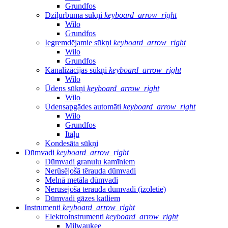
Grundfos
Dziļurbuma sūkņi
keyboard_arrow_right
Wilo
Grundfos
Iegremdējamie sūkņi
keyboard_arrow_right
Wilo
Grundfos
Kanalizācijas sūkņi
keyboard_arrow_right
Wilo
Ūdens sūkņi
keyboard_arrow_right
Wilo
Ūdensapgādes automāti
keyboard_arrow_right
Wilo
Grundfos
Itāļu
Kondesāta sūkņi
Dūmvadi
keyboard_arrow_right
Dūmvadi granulu kamīniem
Nerūsējošā tērauda dūmvadi
Melnā metāla dūmvadi
Nerūsējošā tērauda dūmvadi (izolētie)
Dūmvadi gāzes katliem
Instrumenti
keyboard_arrow_right
Elektroinstrumenti
keyboard_arrow_right
Milwaukee