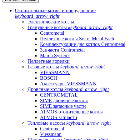
Отопительные котлы и оборудование
keyboard_arrow_right
Электрические котлы
Гранульные котлы
keyboard_arrow_right
Centrometal
Пеллетные котлы Sokol Metal Fach
Комплектующие для котлов Centrometal
Запчасти Centrometal
Mareli Systems
Пеллетные горелки
Газовые котлы
keyboard_arrow_right
VIESSMANN
BOSCH
Аксессуары VIESSMANN
Дровяные котлы
keyboard_arrow_right
CENTROMETAL
SIME дровяные котлы
SIME запасные части
ATMOS отопительные котлы
ATMOS запчасти
Тепловые насосы
keyboard_arrow_right
Centrometal
Viessmann
Щеповые котлы
keyboard_arrow_right