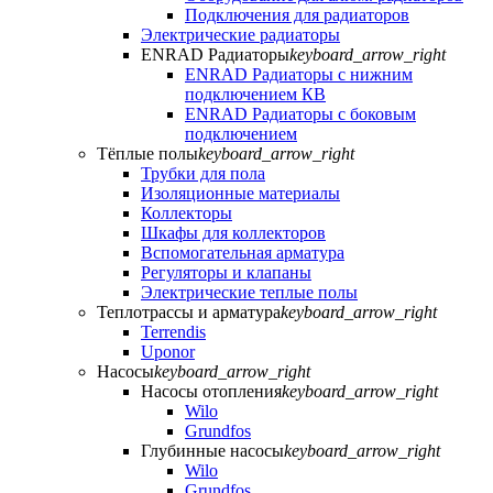
Подключения для радиаторов
Электрические радиаторы
ENRAD Радиаторы
keyboard_arrow_right
ENRAD Радиаторы с нижним
подключением КВ
ENRAD Радиаторы с боковым
подключением
Тёплые полы
keyboard_arrow_right
Трубки для пола
Изоляционные материалы
Коллекторы
Шкафы для коллекторов
Вспомогательная арматура
Регуляторы и клапаны
Электрические теплые полы
Теплотрассы и арматура
keyboard_arrow_right
Terrendis
Uponor
Насосы
keyboard_arrow_right
Насосы отопления
keyboard_arrow_right
Wilo
Grundfos
Глубинные насосы
keyboard_arrow_right
Wilo
Grundfos