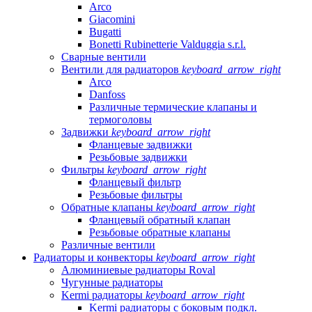
Arco
Giacomini
Bugatti
Bonetti Rubinetterie Valduggia s.r.l.
Сварные вентили
Вентили для радиаторов
keyboard_arrow_right
Arco
Danfoss
Различные термические клапаны и
термоголовы
Задвижки
keyboard_arrow_right
Фланцевые задвижки
Резьбовые задвижки
Фильтры
keyboard_arrow_right
Фланцевый фильтр
Резьбовые фильтры
Обратные клапаны
keyboard_arrow_right
Фланцевый обратный клапан
Резьбовые обратные клапаны
Различные вентили
Радиаторы и конвекторы
keyboard_arrow_right
Алюминиевые радиаторы Roval
Чугунные радиаторы
Kermi радиаторы
keyboard_arrow_right
Kermi радиаторы с боковым подкл.