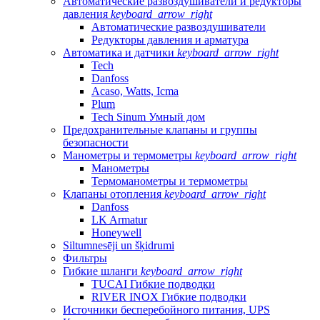
Автоматические развоздушиватели и редукторы
давления
keyboard_arrow_right
Автоматические развоздушиватели
Редукторы давления и арматура
Автоматика и датчики
keyboard_arrow_right
Tech
Danfoss
Acaso, Watts, Icma
Plum
Tech Sinum Умный дом
Предохранительные клапаны и группы
безопасности
Манометры и термометры
keyboard_arrow_right
Манометры
Термоманометры и термометры
Клапаны отопления
keyboard_arrow_right
Danfoss
LK Armatur
Honeywell
Siltumnesēji un šķidrumi
Фильтры
Гибкие шланги
keyboard_arrow_right
TUCAI Гибкие подводки
RIVER INOX Гибкие подводки
Источники бесперебойного питания, UPS