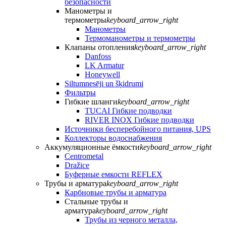
безопасности
Манометры и
термометры
keyboard_arrow_right
Манометры
Термоманометры и термометры
Клапаны отопления
keyboard_arrow_right
Danfoss
LK Armatur
Honeywell
Siltumnesēji un šķidrumi
Фильтры
Гибкие шланги
keyboard_arrow_right
TUCAI Гибкие подводки
RIVER INOX Гибкие подводки
Источники бесперебойного питания, UPS
Коллекторы водоснабжения
Аккумуляционные ёмкости
keyboard_arrow_right
Centrometal
Dražice
Буферные емкости REFLEX
Трубы и арматура
keyboard_arrow_right
Карбновые трубы и арматура
Стальные трубы и
арматура
keyboard_arrow_right
Трубы из черного металла,