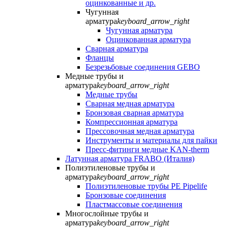
оцинкованные и др.
Чугунная
арматура
keyboard_arrow_right
Чугунная арматура
Оцинкованная арматура
Сварная арматура
Фланцы
Безрезьбовые соединения GEBO
Медные трубы и
арматура
keyboard_arrow_right
Медные трубы
Сварная медная арматура
Бронзовая сварная арматура
Компрессионная арматура
Прессовочная медная арматура
Инструменты и материалы для пайки
Пресс-фитинги медные KAN-therm
Латунная арматура FRABO (Италия)
Полиэтиленовые трубы и
арматура
keyboard_arrow_right
Полиэтиленовые трубы PE Pipelife
Бронзовые соединения
Пластмассовые соединения
Многослойные трубы и
арматура
keyboard_arrow_right