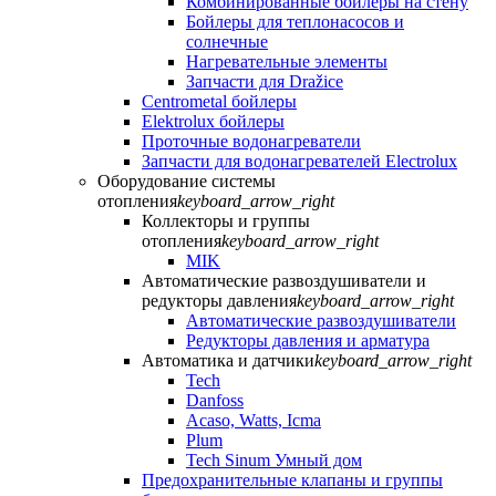
Комбинированные бойлеры на стену
Бойлеры для теплонасосов и
солнечные
Нагревательные элементы
Запчасти для Dražice
Centrometal бойлеры
Elektrolux бойлеры
Проточные водонагреватели
Запчасти для водонагревателей Electrolux
Оборудование системы
отопления
keyboard_arrow_right
Коллекторы и группы
отопления
keyboard_arrow_right
MIK
Автоматические развоздушиватели и
редукторы давления
keyboard_arrow_right
Автоматические развоздушиватели
Редукторы давления и арматура
Автоматика и датчики
keyboard_arrow_right
Tech
Danfoss
Acaso, Watts, Icma
Plum
Tech Sinum Умный дом
Предохранительные клапаны и группы