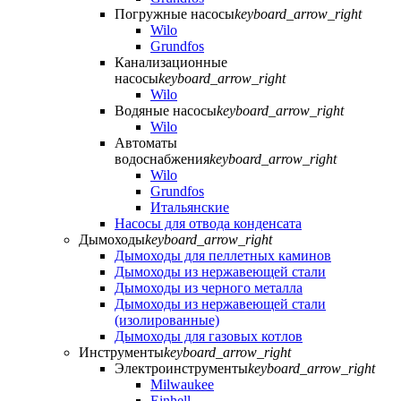
Погружные насосы
keyboard_arrow_right
Wilo
Grundfos
Канализационные
насосы
keyboard_arrow_right
Wilo
Водяные насосы
keyboard_arrow_right
Wilo
Автоматы
водоснабжения
keyboard_arrow_right
Wilo
Grundfos
Итальянские
Насосы для отвода конденсата
Дымоходы
keyboard_arrow_right
Дымоходы для пеллетных каминов
Дымоходы из нержавеющей стали
Дымоходы из черного металла
Дымоходы из нержавеющей стали
(изолированные)
Дымоходы для газовых котлов
Инструменты
keyboard_arrow_right
Электроинструменты
keyboard_arrow_right
Milwaukee
Einhell