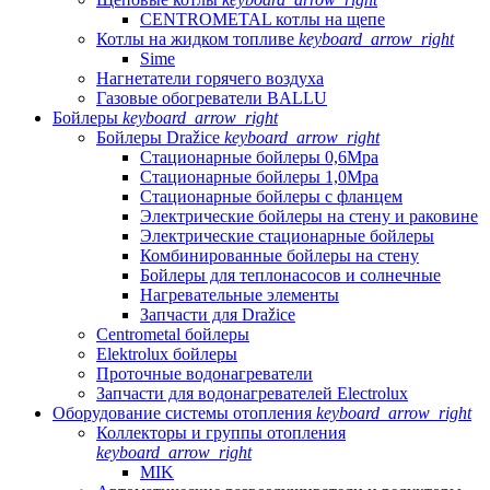
CENTROMETAL котлы на щепе
Котлы на жидком топливе
keyboard_arrow_right
Sime
Нагнетатели горячего воздуха
Газовые обогреватели BALLU
Бойлеры
keyboard_arrow_right
Бойлеры Dražice
keyboard_arrow_right
Стационарные бойлеры 0,6Mpa
Стационарные бойлеры 1,0Mpa
Стационарные бойлеры с фланцем
Электрические бойлеры на стену и раковине
Электрические стационарные бойлеры
Комбинированные бойлеры на стену
Бойлеры для теплонасосов и солнечные
Нагревательные элементы
Запчасти для Dražice
Centrometal бойлеры
Elektrolux бойлеры
Проточные водонагреватели
Запчасти для водонагревателей Electrolux
Оборудование системы отопления
keyboard_arrow_right
Коллекторы и группы отопления
keyboard_arrow_right
MIK