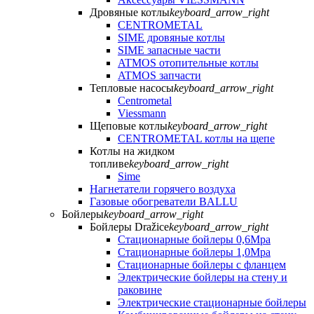
Дровяные котлы
keyboard_arrow_right
CENTROMETAL
SIME дровяные котлы
SIME запасные части
ATMOS отопительные котлы
ATMOS запчасти
Тепловые насосы
keyboard_arrow_right
Centrometal
Viessmann
Щеповые котлы
keyboard_arrow_right
CENTROMETAL котлы на щепе
Котлы на жидком
топливе
keyboard_arrow_right
Sime
Нагнетатели горячего воздуха
Газовые обогреватели BALLU
Бойлеры
keyboard_arrow_right
Бойлеры Dražice
keyboard_arrow_right
Стационарные бойлеры 0,6Mpa
Стационарные бойлеры 1,0Mpa
Стационарные бойлеры с фланцем
Электрические бойлеры на стену и
раковине
Электрические стационарные бойлеры