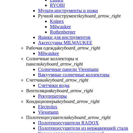
RYOBI
Мульти-инструменты и ножи
Ручной инструмент
keyboard_arrow_right
Knipex
Milwaukee
Rothenberger
Ящики для инструментов
Аксессуары MILWAUKEE
Рабочая одежда
keyboard_arrow_right
Milwaukee
Солнечные коллекторы и
панели
keyboard_arrow_right
Солнечные панели Viessmann
Вакуумные солнечные коллекторы
Счетчики
keyboard_arrow_right
Счетчики воды
Вентиляция
keyboard_arrow_right
Рекуператоры
Кондиционеры
keyboard_arrow_right
Electrolux
Viessmann
Полотенцесушители
keyboard_arrow_right
Полотенцесушители RADOX
Полотенцесушители из нержавеющей стали