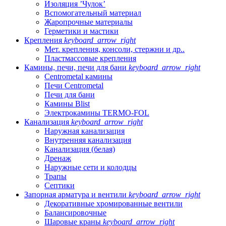
Изоляция ’Чулок’
Вспомогательный материал
Жаропрочные материалы
Герметики и мастики
Крепления
keyboard_arrow_right
Мет. крепления, консоли, стержни и др..
Пластмассовые крепления
Камины, печи, печи для бани
keyboard_arrow_right
Centrometal камины
Печи Centrometal
Печи для бани
Камины Blist
Электрокамины TERMO-FOL
Канализация
keyboard_arrow_right
Наружная канализация
Внутренняя канализация
Канализация (белая)
Дренаж
Наружные сети и колодцы
Трапы
Септики
Запорная арматура и вентили
keyboard_arrow_right
Декоративные хромированные вентили
Балансировочные
Шаровые краны
keyboard_arrow_right