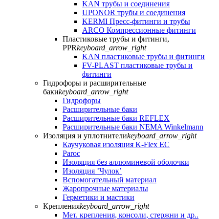
KAN трубы и соединения
UPONOR трубы и соединения
KERMI Пресс-фитинги и трубы
ARCO Компрессионные фитинги
Пластиковые трубы и фитинги,
PPR
keyboard_arrow_right
KAN пластиковые трубы и фитинги
FV-PLAST пластиковые трубы и
фитинги
Гидрофоры и расширительные
баки
keyboard_arrow_right
Гидрофоры
Расширительные баки
Расширительные баки REFLEX
Расширительные баки NEMA Winkelmann
Изоляция и уплотнители
keyboard_arrow_right
Каучуковая изоляция K-Flex EC
Paroc
Изоляция без аллюминевой оболочки
Изоляция ’Чулок’
Вспомогательный материал
Жаропрочные материалы
Герметики и мастики
Крепления
keyboard_arrow_right
Мет. крепления, консоли, стержни и др..