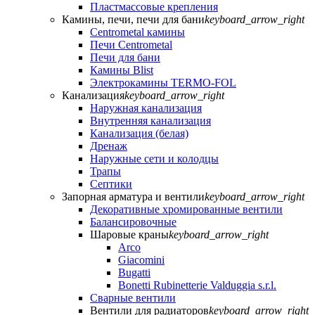
Пластмассовые крепления
Камины, печи, печи для бани
keyboard_arrow_right
Centrometal камины
Печи Centrometal
Печи для бани
Камины Blist
Электрокамины TERMO-FOL
Канализация
keyboard_arrow_right
Наружная канализация
Внутренняя канализация
Канализация (белая)
Дренаж
Наружные сети и колодцы
Трапы
Септики
Запорная арматура и вентили
keyboard_arrow_right
Декоративные хромированные вентили
Балансировочные
Шаровые краны
keyboard_arrow_right
Arco
Giacomini
Bugatti
Bonetti Rubinetterie Valduggia s.r.l.
Сварные вентили
Вентили для радиаторов
keyboard_arrow_right