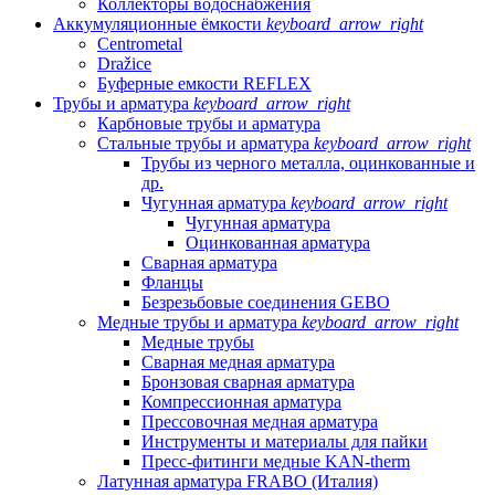
Коллекторы водоснабжения
Аккумуляционные ёмкости
keyboard_arrow_right
Centrometal
Dražice
Буферные емкости REFLEX
Трубы и арматура
keyboard_arrow_right
Карбновые трубы и арматура
Стальные трубы и арматура
keyboard_arrow_right
Трубы из черного металла, оцинкованные и
др.
Чугунная арматура
keyboard_arrow_right
Чугунная арматура
Оцинкованная арматура
Сварная арматура
Фланцы
Безрезьбовые соединения GEBO
Медные трубы и арматура
keyboard_arrow_right
Медные трубы
Сварная медная арматура
Бронзовая сварная арматура
Компрессионная арматура
Прессовочная медная арматура
Инструменты и материалы для пайки
Пресс-фитинги медные KAN-therm
Латунная арматура FRABO (Италия)