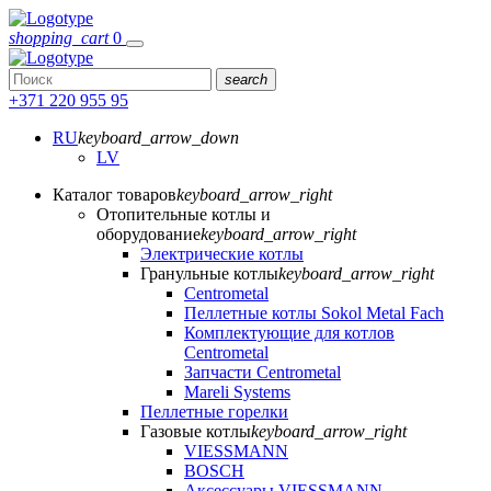
shopping_cart
0
search
+371 220 955 95
RU
keyboard_arrow_down
LV
Каталог товаров
keyboard_arrow_right
Отопительные котлы и
оборудование
keyboard_arrow_right
Электрические котлы
Гранульные котлы
keyboard_arrow_right
Centrometal
Пеллетные котлы Sokol Metal Fach
Комплектующие для котлов
Centrometal
Запчасти Centrometal
Mareli Systems
Пеллетные горелки
Газовые котлы
keyboard_arrow_right
VIESSMANN
BOSCH
Аксессуары VIESSMANN