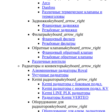
Arco
Danfoss
Различные термические клапаны и
термоголовы
Задвижки
keyboard_arrow_right
Фланцевые задвижки
Резьбовые задвижки
Фильтры
keyboard_arrow_right
Фланцевый фильтр
Резьбовые фильтры
Обратные клапаны
keyboard_arrow_right
Фланцевый обратный клапан
Резьбовые обратные клапаны
Различные вентили
Радиаторы и конвекторы
keyboard_arrow_right
Алюминиевые радиаторы Roval
Чугунные радиаторы
Kermi радиаторы
keyboard_arrow_right
Kermi радиаторы с боковым подкл.
Kermi радиаторы с нижним подкл. KV
Kermi LINE PLK радиаторы
Радиаторы Kermi VERTEO
Оборудование для
радиаторов
keyboard_arrow_right
Оборудование для алюм. радиаторов