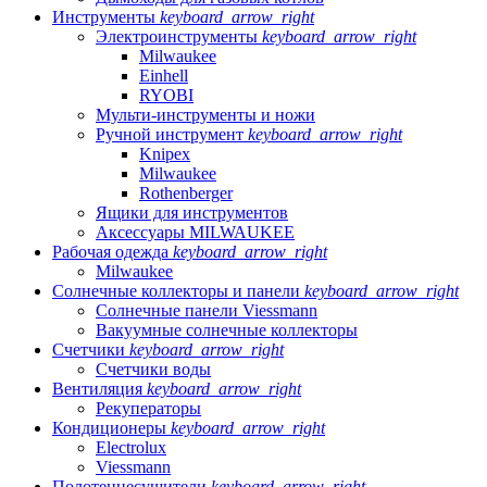
Инструменты
keyboard_arrow_right
Электроинструменты
keyboard_arrow_right
Milwaukee
Einhell
RYOBI
Мульти-инструменты и ножи
Ручной инструмент
keyboard_arrow_right
Knipex
Milwaukee
Rothenberger
Ящики для инструментов
Аксессуары MILWAUKEE
Рабочая одежда
keyboard_arrow_right
Milwaukee
Солнечные коллекторы и панели
keyboard_arrow_right
Солнечные панели Viessmann
Вакуумные солнечные коллекторы
Счетчики
keyboard_arrow_right
Счетчики воды
Вентиляция
keyboard_arrow_right
Рекуператоры
Кондиционеры
keyboard_arrow_right
Electrolux
Viessmann
Полотенцесушители
keyboard_arrow_right