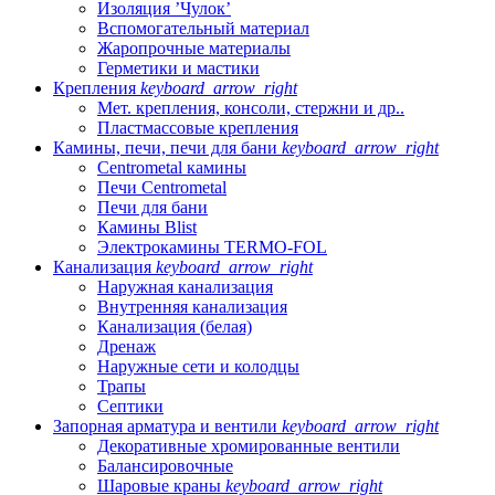
Изоляция ’Чулок’
Вспомогательный материал
Жаропрочные материалы
Герметики и мастики
Крепления
keyboard_arrow_right
Мет. крепления, консоли, стержни и др..
Пластмассовые крепления
Камины, печи, печи для бани
keyboard_arrow_right
Centrometal камины
Печи Centrometal
Печи для бани
Камины Blist
Электрокамины TERMO-FOL
Канализация
keyboard_arrow_right
Наружная канализация
Внутренняя канализация
Канализация (белая)
Дренаж
Наружные сети и колодцы
Трапы
Септики
Запорная арматура и вентили
keyboard_arrow_right
Декоративные хромированные вентили
Балансировочные
Шаровые краны
keyboard_arrow_right