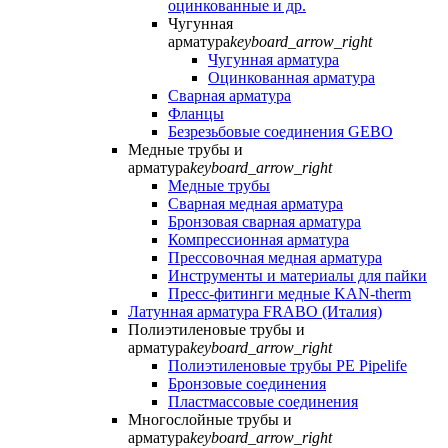
оцинкованные и др.
Чугунная
арматура
keyboard_arrow_right
Чугунная арматура
Оцинкованная арматура
Сварная арматура
Фланцы
Безрезьбовые соединения GEBO
Медные трубы и
арматура
keyboard_arrow_right
Медные трубы
Сварная медная арматура
Бронзовая сварная арматура
Компрессионная арматура
Прессовочная медная арматура
Инструменты и материалы для пайки
Пресс-фитинги медные KAN-therm
Латунная арматура FRABO (Италия)
Полиэтиленовые трубы и
арматура
keyboard_arrow_right
Полиэтиленовые трубы PE Pipelife
Бронзовые соединения
Пластмассовые соединения
Многослойные трубы и
арматура
keyboard_arrow_right