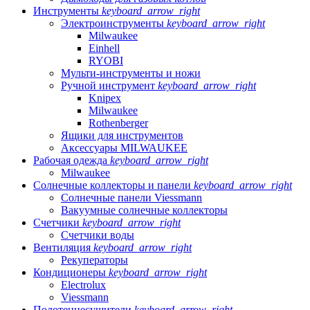
Инструменты
keyboard_arrow_right
Электроинструменты
keyboard_arrow_right
Milwaukee
Einhell
RYOBI
Мульти-инструменты и ножи
Ручной инструмент
keyboard_arrow_right
Knipex
Milwaukee
Rothenberger
Ящики для инструментов
Аксессуары MILWAUKEE
Рабочая одежда
keyboard_arrow_right
Milwaukee
Солнечные коллекторы и панели
keyboard_arrow_right
Солнечные панели Viessmann
Вакуумные солнечные коллекторы
Счетчики
keyboard_arrow_right
Счетчики воды
Вентиляция
keyboard_arrow_right
Рекуператоры
Кондиционеры
keyboard_arrow_right
Electrolux
Viessmann
Полотенцесушители
keyboard_arrow_right