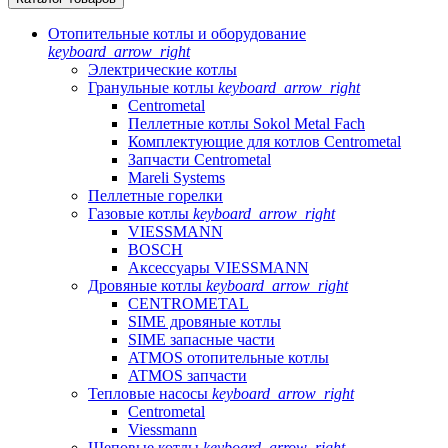
Отопительные котлы и оборудование
keyboard_arrow_right
Электрические котлы
Гранульные котлы
keyboard_arrow_right
Centrometal
Пеллетные котлы Sokol Metal Fach
Комплектующие для котлов Centrometal
Запчасти Centrometal
Mareli Systems
Пеллетные горелки
Газовые котлы
keyboard_arrow_right
VIESSMANN
BOSCH
Аксессуары VIESSMANN
Дровяные котлы
keyboard_arrow_right
CENTROMETAL
SIME дровяные котлы
SIME запасные части
ATMOS отопительные котлы
ATMOS запчасти
Тепловые насосы
keyboard_arrow_right
Centrometal
Viessmann
Щеповые котлы
keyboard_arrow_right