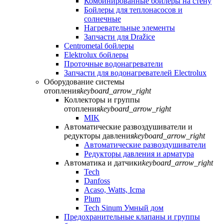
Комбинированные бойлеры на стену
Бойлеры для теплонасосов и
солнечные
Нагревательные элементы
Запчасти для Dražice
Centrometal бойлеры
Elektrolux бойлеры
Проточные водонагреватели
Запчасти для водонагревателей Electrolux
Оборудование системы
отопления
keyboard_arrow_right
Коллекторы и группы
отопления
keyboard_arrow_right
MIK
Автоматические развоздушиватели и
редукторы давления
keyboard_arrow_right
Автоматические развоздушиватели
Редукторы давления и арматура
Автоматика и датчики
keyboard_arrow_right
Tech
Danfoss
Acaso, Watts, Icma
Plum
Tech Sinum Умный дом
Предохранительные клапаны и группы