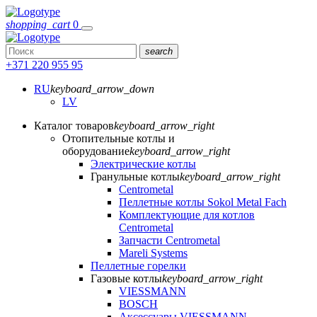
shopping_cart
0
search
+371 220 955 95
RU
keyboard_arrow_down
LV
Каталог товаров
keyboard_arrow_right
Отопительные котлы и
оборудование
keyboard_arrow_right
Электрические котлы
Гранульные котлы
keyboard_arrow_right
Centrometal
Пеллетные котлы Sokol Metal Fach
Комплектующие для котлов
Centrometal
Запчасти Centrometal
Mareli Systems
Пеллетные горелки
Газовые котлы
keyboard_arrow_right
VIESSMANN
BOSCH
Аксессуары VIESSMANN