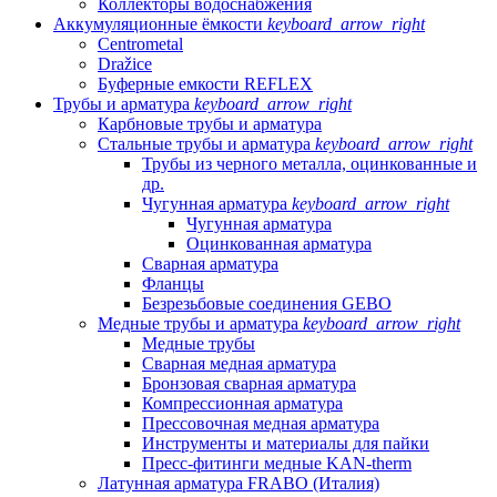
Коллекторы водоснабжения
Аккумуляционные ёмкости
keyboard_arrow_right
Centrometal
Dražice
Буферные емкости REFLEX
Трубы и арматура
keyboard_arrow_right
Карбновые трубы и арматура
Стальные трубы и арматура
keyboard_arrow_right
Трубы из черного металла, оцинкованные и
др.
Чугунная арматура
keyboard_arrow_right
Чугунная арматура
Оцинкованная арматура
Сварная арматура
Фланцы
Безрезьбовые соединения GEBO
Медные трубы и арматура
keyboard_arrow_right
Медные трубы
Сварная медная арматура
Бронзовая сварная арматура
Компрессионная арматура
Прессовочная медная арматура
Инструменты и материалы для пайки
Пресс-фитинги медные KAN-therm
Латунная арматура FRABO (Италия)