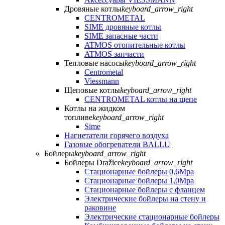
Дровяные котлы
keyboard_arrow_right
CENTROMETAL
SIME дровяные котлы
SIME запасные части
ATMOS отопительные котлы
ATMOS запчасти
Тепловые насосы
keyboard_arrow_right
Centrometal
Viessmann
Щеповые котлы
keyboard_arrow_right
CENTROMETAL котлы на щепе
Котлы на жидком
топливе
keyboard_arrow_right
Sime
Нагнетатели горячего воздуха
Газовые обогреватели BALLU
Бойлеры
keyboard_arrow_right
Бойлеры Dražice
keyboard_arrow_right
Стационарные бойлеры 0,6Mpa
Стационарные бойлеры 1,0Mpa
Стационарные бойлеры с фланцем
Электрические бойлеры на стену и
раковине
Электрические стационарные бойлеры