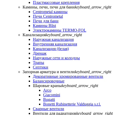
Пластмассовые крепления
Камины, печи, печи для бани
keyboard_arrow_right
Centrometal камины
Печи Centrometal
Печи для бани
Камины Blist
Электрокамины TERMO-FOL
Канализация
keyboard_arrow_right
Наружная канализация
Внутренняя канализация
Канализация (белая)
Дренаж
Наружные сети и колодцы
Трапы
Септики
Запорная арматура и вентили
keyboard_arrow_right
Декоративные хромированные вентили
Балансировочные
Шаровые краны
keyboard_arrow_right
Arco
Giacomini
Bugatti
Bonetti Rubinetterie Valduggia s.r.l.
Сварные вентили
Вентили для радиаторов
keyboard_arrow_right