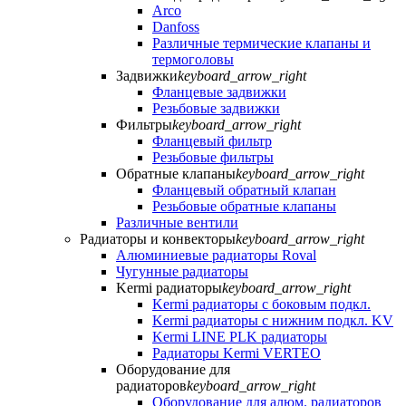
Arco
Danfoss
Различные термические клапаны и
термоголовы
Задвижки
keyboard_arrow_right
Фланцевые задвижки
Резьбовые задвижки
Фильтры
keyboard_arrow_right
Фланцевый фильтр
Резьбовые фильтры
Обратные клапаны
keyboard_arrow_right
Фланцевый обратный клапан
Резьбовые обратные клапаны
Различные вентили
Радиаторы и конвекторы
keyboard_arrow_right
Алюминиевые радиаторы Roval
Чугунные радиаторы
Kermi радиаторы
keyboard_arrow_right
Kermi радиаторы с боковым подкл.
Kermi радиаторы с нижним подкл. KV
Kermi LINE PLK радиаторы
Радиаторы Kermi VERTEO
Оборудование для
радиаторов
keyboard_arrow_right
Оборудование для алюм. радиаторов