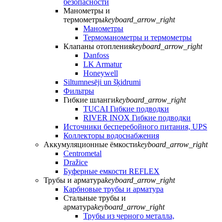
безопасности
Манометры и
термометры
keyboard_arrow_right
Манометры
Термоманометры и термометры
Клапаны отопления
keyboard_arrow_right
Danfoss
LK Armatur
Honeywell
Siltumnesēji un šķidrumi
Фильтры
Гибкие шланги
keyboard_arrow_right
TUCAI Гибкие подводки
RIVER INOX Гибкие подводки
Источники бесперебойного питания, UPS
Коллекторы водоснабжения
Аккумуляционные ёмкости
keyboard_arrow_right
Centrometal
Dražice
Буферные емкости REFLEX
Трубы и арматура
keyboard_arrow_right
Карбновые трубы и арматура
Стальные трубы и
арматура
keyboard_arrow_right
Трубы из черного металла,