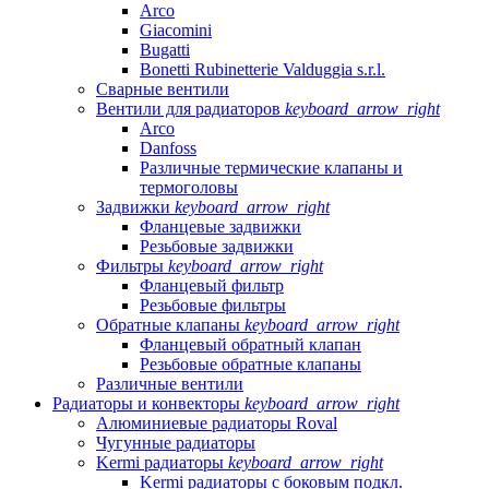
Arco
Giacomini
Bugatti
Bonetti Rubinetterie Valduggia s.r.l.
Сварные вентили
Вентили для радиаторов
keyboard_arrow_right
Arco
Danfoss
Различные термические клапаны и
термоголовы
Задвижки
keyboard_arrow_right
Фланцевые задвижки
Резьбовые задвижки
Фильтры
keyboard_arrow_right
Фланцевый фильтр
Резьбовые фильтры
Обратные клапаны
keyboard_arrow_right
Фланцевый обратный клапан
Резьбовые обратные клапаны
Различные вентили
Радиаторы и конвекторы
keyboard_arrow_right
Алюминиевые радиаторы Roval
Чугунные радиаторы
Kermi радиаторы
keyboard_arrow_right
Kermi радиаторы с боковым подкл.