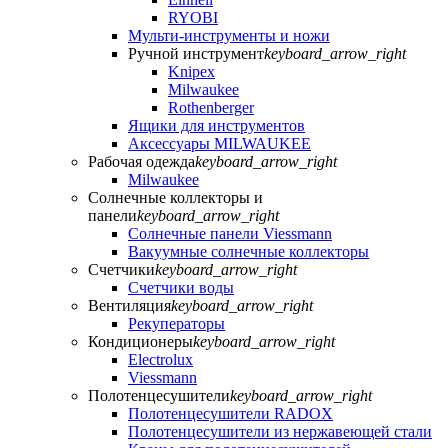
RYOBI
Мульти-инструменты и ножи
Ручной инструмент
keyboard_arrow_right
Knipex
Milwaukee
Rothenberger
Ящики для инструментов
Аксессуары MILWAUKEE
Рабочая одежда
keyboard_arrow_right
Milwaukee
Солнечные коллекторы и
панели
keyboard_arrow_right
Солнечные панели Viessmann
Вакуумные солнечные коллекторы
Счетчики
keyboard_arrow_right
Счетчики воды
Вентиляция
keyboard_arrow_right
Рекуператоры
Кондиционеры
keyboard_arrow_right
Electrolux
Viessmann
Полотенцесушители
keyboard_arrow_right
Полотенцесушители RADOX
Полотенцесушители из нержавеющей стали