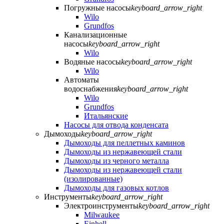
Погружные насосы
keyboard_arrow_right
Wilo
Grundfos
Канализационные
насосы
keyboard_arrow_right
Wilo
Водяные насосы
keyboard_arrow_right
Wilo
Автоматы
водоснабжения
keyboard_arrow_right
Wilo
Grundfos
Итальянские
Насосы для отвода конденсата
Дымоходы
keyboard_arrow_right
Дымоходы для пеллетных каминов
Дымоходы из нержавеющей стали
Дымоходы из черного металла
Дымоходы из нержавеющей стали
(изолированные)
Дымоходы для газовых котлов
Инструменты
keyboard_arrow_right
Электроинструменты
keyboard_arrow_right
Milwaukee
Einhell