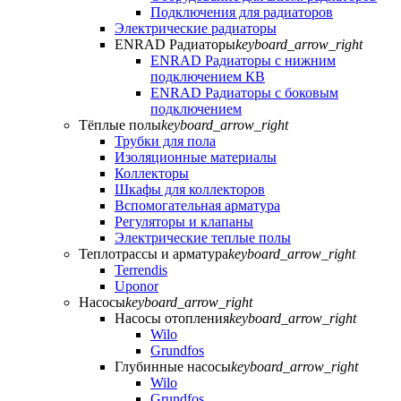
Подключения для радиаторов
Электрические радиаторы
ENRAD Радиаторы
keyboard_arrow_right
ENRAD Радиаторы с нижним
подключением КВ
ENRAD Радиаторы с боковым
подключением
Тёплые полы
keyboard_arrow_right
Трубки для пола
Изоляционные материалы
Коллекторы
Шкафы для коллекторов
Вспомогательная арматура
Регуляторы и клапаны
Электрические теплые полы
Теплотрассы и арматура
keyboard_arrow_right
Terrendis
Uponor
Насосы
keyboard_arrow_right
Насосы отопления
keyboard_arrow_right
Wilo
Grundfos
Глубинные насосы
keyboard_arrow_right
Wilo
Grundfos