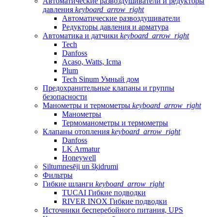
Автоматические развоздушиватели и редукторы
давления
keyboard_arrow_right
Автоматические развоздушиватели
Редукторы давления и арматура
Автоматика и датчики
keyboard_arrow_right
Tech
Danfoss
Acaso, Watts, Icma
Plum
Tech Sinum Умный дом
Предохранительные клапаны и группы
безопасности
Манометры и термометры
keyboard_arrow_right
Манометры
Термоманометры и термометры
Клапаны отопления
keyboard_arrow_right
Danfoss
LK Armatur
Honeywell
Siltumnesēji un šķidrumi
Фильтры
Гибкие шланги
keyboard_arrow_right
TUCAI Гибкие подводки
RIVER INOX Гибкие подводки
Источники бесперебойного питания, UPS