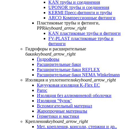
KAN трубы и соединения
UPONOR трубы и соединения
KERMI Пресс-фитинги и трубы
ARCO Компрессионные фитинги
Пластиковые трубы и фитинги,
PPR
keyboard_arrow_right
KAN пластиковые трубы и фитинги
FV-PLAST пластиковые трубы и
фитинги
Гидрофоры и расширительные
баки
keyboard_arrow_right
Гидрофоры
Расширительные баки
Расширительные баки REFLEX
Расширительные баки NEMA Winkelmann
Изоляция и уплотнители
keyboard_arrow_right
Каучуковая изоляция K-Flex EC
Paroc
Изоляция без аллюминевой оболочки
Изоляция ’Чулок’
Вспомогательный материал
Жаропрочные материалы
Герметики и мастики
Крепления
keyboard_arrow_right
Мет. крепления, консоли, стержни и др..