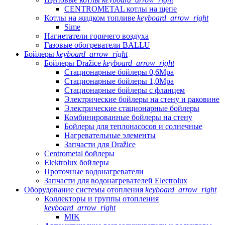
CENTROMETAL котлы на щепе
Котлы на жидком топливе
keyboard_arrow_right
Sime
Нагнетатели горячего воздуха
Газовые обогреватели BALLU
Бойлеры
keyboard_arrow_right
Бойлеры Dražice
keyboard_arrow_right
Стационарные бойлеры 0,6Mpa
Стационарные бойлеры 1,0Mpa
Стационарные бойлеры с фланцем
Электрические бойлеры на стену и раковине
Электрические стационарные бойлеры
Комбинированные бойлеры на стену
Бойлеры для теплонасосов и солнечные
Нагревательные элементы
Запчасти для Dražice
Centrometal бойлеры
Elektrolux бойлеры
Проточные водонагреватели
Запчасти для водонагревателей Electrolux
Оборудование системы отопления
keyboard_arrow_right
Коллекторы и группы отопления
keyboard_arrow_right
MIK