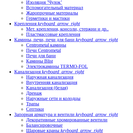
Изоляция ’Чулок’
Вспомогательный материал
Жаропрочные материалы
Герметики и мастики
Крепления
keyboard_arrow_right
Мет. крепления, консоли, стержни и др..
Пластмассовые крепления
Камины, печи, печи для бани
keyboard_arrow_right
Centrometal камины
Печи Centrometal
Печи для бани
Камины Blist
Электрокамины TERMO-FOL
Канализация
keyboard_arrow_right
Наружная канализация
Внутренняя канализация
Канализация (белая)
Дренаж
Наружные сети и колодцы
Трапы
Септики
Запорная арматура и вентили
keyboard_arrow_right
Декоративные хромированные вентили
Балансировочные
Шаровые краны
keyboard_arrow_right