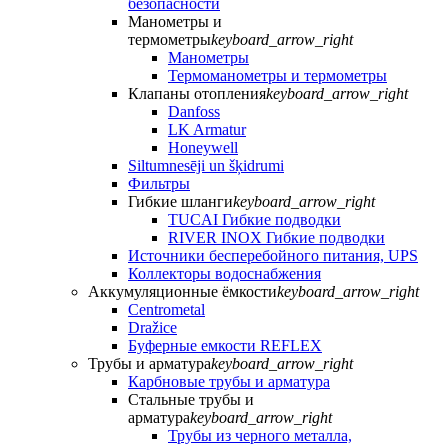
безопасности
Манометры и
термометры
keyboard_arrow_right
Манометры
Термоманометры и термометры
Клапаны отопления
keyboard_arrow_right
Danfoss
LK Armatur
Honeywell
Siltumnesēji un šķidrumi
Фильтры
Гибкие шланги
keyboard_arrow_right
TUCAI Гибкие подводки
RIVER INOX Гибкие подводки
Источники бесперебойного питания, UPS
Коллекторы водоснабжения
Аккумуляционные ёмкости
keyboard_arrow_right
Centrometal
Dražice
Буферные емкости REFLEX
Трубы и арматура
keyboard_arrow_right
Карбновые трубы и арматура
Стальные трубы и
арматура
keyboard_arrow_right
Трубы из черного металла,