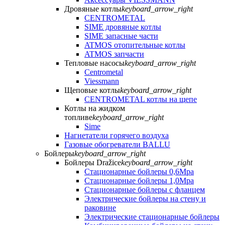
Дровяные котлы
keyboard_arrow_right
CENTROMETAL
SIME дровяные котлы
SIME запасные части
ATMOS отопительные котлы
ATMOS запчасти
Тепловые насосы
keyboard_arrow_right
Centrometal
Viessmann
Щеповые котлы
keyboard_arrow_right
CENTROMETAL котлы на щепе
Котлы на жидком
топливе
keyboard_arrow_right
Sime
Нагнетатели горячего воздуха
Газовые обогреватели BALLU
Бойлеры
keyboard_arrow_right
Бойлеры Dražice
keyboard_arrow_right
Стационарные бойлеры 0,6Mpa
Стационарные бойлеры 1,0Mpa
Стационарные бойлеры с фланцем
Электрические бойлеры на стену и
раковине
Электрические стационарные бойлеры