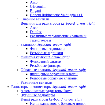
Arco
Giacomini
Bugatti
Bonetti Rubinetterie Valduggia s.r.l.
Сварные вентили
Вентили для радиаторов
keyboard_arrow_right
Arco
Danfoss
Различные термические клапаны и
термоголовы
Задвижки
keyboard_arrow_right
Фланцевые задвижки
Резьбовые задвижки
Фильтры
keyboard_arrow_right
Фланцевый фильтр
Резьбовые фильтры
Обратные клапаны
keyboard_arrow_right
Фланцевый обратный клапан
Резьбовые обратные клапаны
Различные вентили
Радиаторы и конвекторы
keyboard_arrow_right
Алюминиевые радиаторы Roval
Чугунные радиаторы
Kermi радиаторы
keyboard_arrow_right
Kermi радиаторы с боковым подкл.