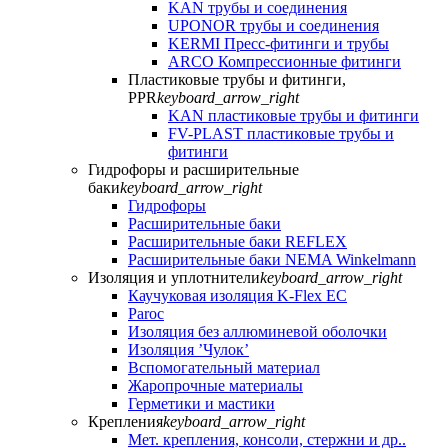
KAN трубы и соединения
UPONOR трубы и соединения
KERMI Пресс-фитинги и трубы
ARCO Компрессионные фитинги
Пластиковые трубы и фитинги,
PPR
keyboard_arrow_right
KAN пластиковые трубы и фитинги
FV-PLAST пластиковые трубы и
фитинги
Гидрофоры и расширительные
баки
keyboard_arrow_right
Гидрофоры
Расширительные баки
Расширительные баки REFLEX
Расширительные баки NEMA Winkelmann
Изоляция и уплотнители
keyboard_arrow_right
Каучуковая изоляция K-Flex EC
Paroc
Изоляция без аллюминевой оболочки
Изоляция ’Чулок’
Вспомогательный материал
Жаропрочные материалы
Герметики и мастики
Крепления
keyboard_arrow_right
Мет. крепления, консоли, стержни и др..