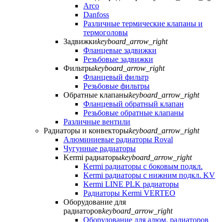
Arco
Danfoss
Различные термические клапаны и
термоголовы
Задвижки
keyboard_arrow_right
Фланцевые задвижки
Резьбовые задвижки
Фильтры
keyboard_arrow_right
Фланцевый фильтр
Резьбовые фильтры
Обратные клапаны
keyboard_arrow_right
Фланцевый обратный клапан
Резьбовые обратные клапаны
Различные вентили
Радиаторы и конвекторы
keyboard_arrow_right
Алюминиевые радиаторы Roval
Чугунные радиаторы
Kermi радиаторы
keyboard_arrow_right
Kermi радиаторы с боковым подкл.
Kermi радиаторы с нижним подкл. KV
Kermi LINE PLK радиаторы
Радиаторы Kermi VERTEO
Оборудование для
радиаторов
keyboard_arrow_right
Оборудование для алюм. радиаторов