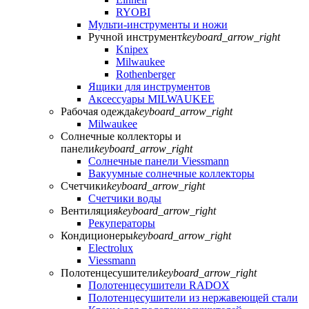
RYOBI
Мульти-инструменты и ножи
Ручной инструмент
keyboard_arrow_right
Knipex
Milwaukee
Rothenberger
Ящики для инструментов
Аксессуары MILWAUKEE
Рабочая одежда
keyboard_arrow_right
Milwaukee
Солнечные коллекторы и
панели
keyboard_arrow_right
Солнечные панели Viessmann
Вакуумные солнечные коллекторы
Счетчики
keyboard_arrow_right
Счетчики воды
Вентиляция
keyboard_arrow_right
Рекуператоры
Кондиционеры
keyboard_arrow_right
Electrolux
Viessmann
Полотенцесушители
keyboard_arrow_right
Полотенцесушители RADOX
Полотенцесушители из нержавеющей стали