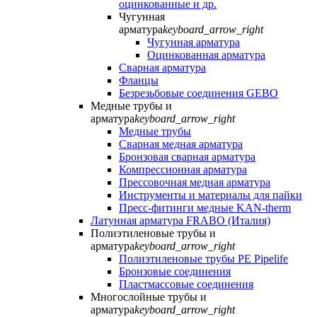
оцинкованные и др.
Чугунная
арматура
keyboard_arrow_right
Чугунная арматура
Оцинкованная арматура
Сварная арматура
Фланцы
Безрезьбовые соединения GEBO
Медные трубы и
арматура
keyboard_arrow_right
Медные трубы
Сварная медная арматура
Бронзовая сварная арматура
Компрессионная арматура
Прессовочная медная арматура
Инструменты и материалы для пайки
Пресс-фитинги медные KAN-therm
Латунная арматура FRABO (Италия)
Полиэтиленовые трубы и
арматура
keyboard_arrow_right
Полиэтиленовые трубы PE Pipelife
Бронзовые соединения
Пластмассовые соединения
Многослойные трубы и
арматура
keyboard_arrow_right