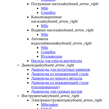
Погружные насосы
keyboard_arrow_right
Wilo
Grundfos
Канализационные
насосы
keyboard_arrow_right
Wilo
Водяные насосы
keyboard_arrow_right
Wilo
Автоматы
водоснабжения
keyboard_arrow_right
Wilo
Grundfos
Итальянские
Насосы для отвода конденсата
Дымоходы
keyboard_arrow_right
Дымоходы для пеллетных каминов
Дымоходы из нержавеющей стали
Дымоходы из черного металла
Дымоходы из нержавеющей стали
(изолированные)
Дымоходы для газовых котлов
Инструменты
keyboard_arrow_right
Электроинструменты
keyboard_arrow_right
Milwaukee
Einhell