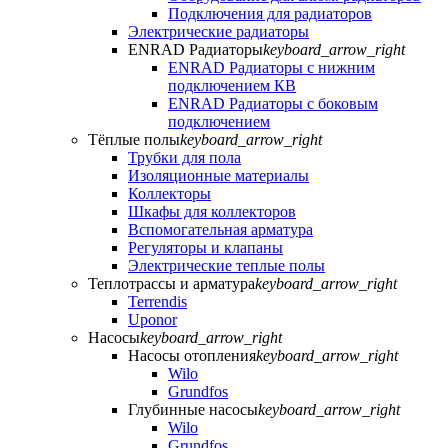
Подключения для радиаторов
Электрические радиаторы
ENRAD Радиаторы
keyboard_arrow_right
ENRAD Радиаторы с нижним
подключением КВ
ENRAD Радиаторы с боковым
подключением
Тёплые полы
keyboard_arrow_right
Трубки для пола
Изоляционные материалы
Коллекторы
Шкафы для коллекторов
Вспомогательная арматура
Регуляторы и клапаны
Электрические теплые полы
Теплотрассы и арматура
keyboard_arrow_right
Terrendis
Uponor
Насосы
keyboard_arrow_right
Насосы отопления
keyboard_arrow_right
Wilo
Grundfos
Глубинные насосы
keyboard_arrow_right
Wilo
Grundfos