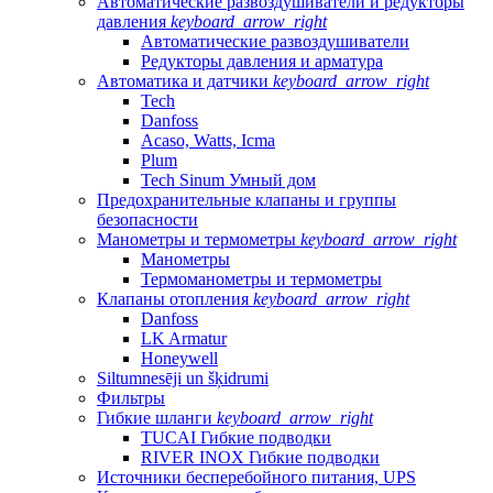
Автоматические развоздушиватели и редукторы
давления
keyboard_arrow_right
Автоматические развоздушиватели
Редукторы давления и арматура
Автоматика и датчики
keyboard_arrow_right
Tech
Danfoss
Acaso, Watts, Icma
Plum
Tech Sinum Умный дом
Предохранительные клапаны и группы
безопасности
Манометры и термометры
keyboard_arrow_right
Манометры
Термоманометры и термометры
Клапаны отопления
keyboard_arrow_right
Danfoss
LK Armatur
Honeywell
Siltumnesēji un šķidrumi
Фильтры
Гибкие шланги
keyboard_arrow_right
TUCAI Гибкие подводки
RIVER INOX Гибкие подводки
Источники бесперебойного питания, UPS