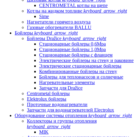
CENTROMETAL котлы на щепе
Котлы на жидком топливе
keyboard_arrow_right
Sime
Нагнетатели горячего воздуха
Газовые обогреватели BALLU
Бойлеры
keyboard_arrow_right
Бойлеры Dražice
keyboard_arrow_right
Стационарные бойлеры 0,6Mpa
Стационарные бойлеры 1,0Mpa
Стационарные бойлеры с фланцем
Электрические бойлеры на стену и раковине
Электрические стационарные бойлеры
Комбинированные бойлеры на стену
Бойлеры для теплонасосов и солнечные
Нагревательные элементы
Запчасти для Dražice
Centrometal бойлеры
Elektrolux бойлеры
Проточные водонагреватели
Запчасти для водонагревателей Electrolux
Оборудование системы отопления
keyboard_arrow_right
Коллекторы и группы отопления
keyboard_arrow_right
MIK