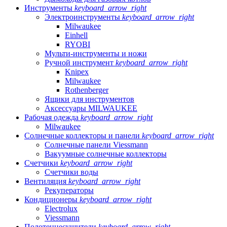
Инструменты
keyboard_arrow_right
Электроинструменты
keyboard_arrow_right
Milwaukee
Einhell
RYOBI
Мульти-инструменты и ножи
Ручной инструмент
keyboard_arrow_right
Knipex
Milwaukee
Rothenberger
Ящики для инструментов
Аксессуары MILWAUKEE
Рабочая одежда
keyboard_arrow_right
Milwaukee
Солнечные коллекторы и панели
keyboard_arrow_right
Солнечные панели Viessmann
Вакуумные солнечные коллекторы
Счетчики
keyboard_arrow_right
Счетчики воды
Вентиляция
keyboard_arrow_right
Рекуператоры
Кондиционеры
keyboard_arrow_right
Electrolux
Viessmann
Полотенцесушители
keyboard_arrow_right