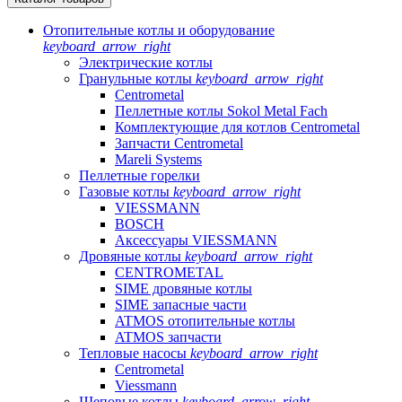
Отопительные котлы и оборудование
keyboard_arrow_right
Электрические котлы
Гранульные котлы
keyboard_arrow_right
Centrometal
Пеллетные котлы Sokol Metal Fach
Комплектующие для котлов Centrometal
Запчасти Centrometal
Mareli Systems
Пеллетные горелки
Газовые котлы
keyboard_arrow_right
VIESSMANN
BOSCH
Аксессуары VIESSMANN
Дровяные котлы
keyboard_arrow_right
CENTROMETAL
SIME дровяные котлы
SIME запасные части
ATMOS отопительные котлы
ATMOS запчасти
Тепловые насосы
keyboard_arrow_right
Centrometal
Viessmann
Щеповые котлы
keyboard_arrow_right