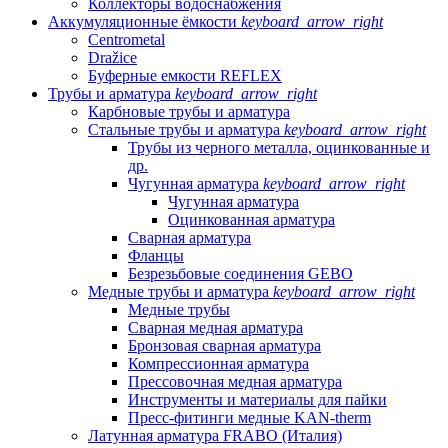
Коллекторы водоснабжения
Аккумуляционные ёмкости
keyboard_arrow_right
Centrometal
Dražice
Буферные емкости REFLEX
Трубы и арматура
keyboard_arrow_right
Карбновые трубы и арматура
Стальные трубы и арматура
keyboard_arrow_right
Трубы из черного металла, оцинкованные и
др.
Чугунная арматура
keyboard_arrow_right
Чугунная арматура
Оцинкованная арматура
Сварная арматура
Фланцы
Безрезьбовые соединения GEBO
Медные трубы и арматура
keyboard_arrow_right
Медные трубы
Сварная медная арматура
Бронзовая сварная арматура
Компрессионная арматура
Прессовочная медная арматура
Инструменты и материалы для пайки
Пресс-фитинги медные KAN-therm
Латунная арматура FRABO (Италия)