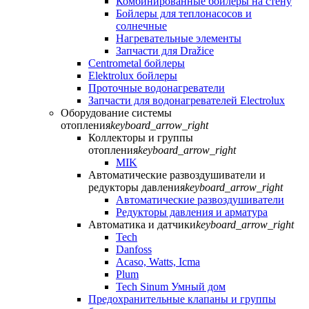
Комбинированные бойлеры на стену
Бойлеры для теплонасосов и
солнечные
Нагревательные элементы
Запчасти для Dražice
Centrometal бойлеры
Elektrolux бойлеры
Проточные водонагреватели
Запчасти для водонагревателей Electrolux
Оборудование системы
отопления
keyboard_arrow_right
Коллекторы и группы
отопления
keyboard_arrow_right
MIK
Автоматические развоздушиватели и
редукторы давления
keyboard_arrow_right
Автоматические развоздушиватели
Редукторы давления и арматура
Автоматика и датчики
keyboard_arrow_right
Tech
Danfoss
Acaso, Watts, Icma
Plum
Tech Sinum Умный дом
Предохранительные клапаны и группы