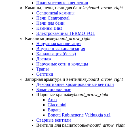
Пластмассовые крепления
Камины, печи, печи для бани
keyboard_arrow_right
Centrometal камины
Печи Centrometal
Печи для бани
Камины Blist
Электрокамины TERMO-FOL
Канализация
keyboard_arrow_right
Наружная канализация
Внутренняя канализация
Канализация (белая)
Дренаж
Наружные сети и колодцы
Трапы
Септики
Запорная арматура и вентили
keyboard_arrow_right
Декоративные хромированные вентили
Балансировочные
Шаровые краны
keyboard_arrow_right
Arco
Giacomini
Bugatti
Bonetti Rubinetterie Valduggia s.r.l.
Сварные вентили
Вентили для радиаторов
keyboard_arrow_right