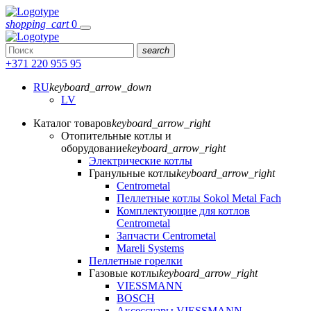
shopping_cart
0
search
+371 220 955 95
RU
keyboard_arrow_down
LV
Каталог товаров
keyboard_arrow_right
Отопительные котлы и
оборудование
keyboard_arrow_right
Электрические котлы
Гранульные котлы
keyboard_arrow_right
Centrometal
Пеллетные котлы Sokol Metal Fach
Комплектующие для котлов
Centrometal
Запчасти Centrometal
Mareli Systems
Пеллетные горелки
Газовые котлы
keyboard_arrow_right
VIESSMANN
BOSCH
Аксессуары VIESSMANN