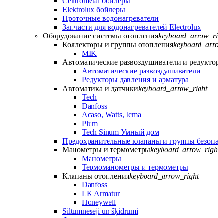
Centrometal бойлеры
Elektrolux бойлеры
Проточные водонагреватели
Запчасти для водонагревателей Electrolux
Оборудование системы отопления
keyboard_arrow_ri
Коллекторы и группы отопления
keyboard_arr
MIK
Автоматические развоздушиватели и редукто
Автоматические развоздушиватели
Редукторы давления и арматура
Автоматика и датчики
keyboard_arrow_right
Tech
Danfoss
Acaso, Watts, Icma
Plum
Tech Sinum Умный дом
Предохранительные клапаны и группы безоп
Манометры и термометры
keyboard_arrow_righ
Манометры
Термоманометры и термометры
Клапаны отопления
keyboard_arrow_right
Danfoss
LK Armatur
Honeywell
Siltumnesēji un šķidrumi