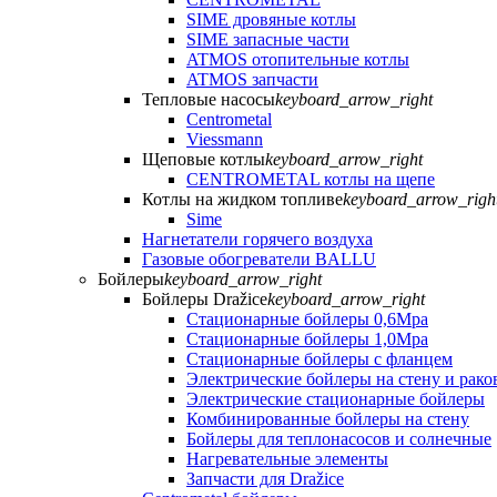
SIME дровяные котлы
SIME запасные части
ATMOS отопительные котлы
ATMOS запчасти
Тепловые насосы
keyboard_arrow_right
Centrometal
Viessmann
Щеповые котлы
keyboard_arrow_right
CENTROMETAL котлы на щепе
Котлы на жидком топливе
keyboard_arrow_righ
Sime
Нагнетатели горячего воздуха
Газовые обогреватели BALLU
Бойлеры
keyboard_arrow_right
Бойлеры Dražice
keyboard_arrow_right
Стационарные бойлеры 0,6Mpa
Стационарные бойлеры 1,0Mpa
Стационарные бойлеры с фланцем
Электрические бойлеры на стену и рако
Электрические стационарные бойлеры
Комбинированные бойлеры на стену
Бойлеры для теплонасосов и солнечные
Нагревательные элементы
Запчасти для Dražice