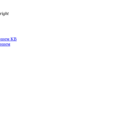
right
нием КВ
ением