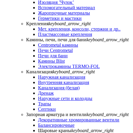
Изоляция ’Чулок’
Вспомогательный материал
Жаропрочные материалы
Герметики и мастики
Крепления
keyboard_arrow_right
Мет. крепления, консоли, стержни и др..
Пластмассовые крепления
Камины, печи, печи для бани
keyboard_arrow_right
Centrometal камины
Печи Centrometal
Печи для бани
Камины Blist
Электрокамины TERMO-FOL
Канализация
keyboard_arrow_right
Наружная канализация
Внутренняя канализация
Канализация (белая)
Дренаж
Наружные сети и колодцы
Трапы
Септики
Запорная арматура и вентили
keyboard_arrow_right
Декоративные хромированные вентили
Балансировочные
Шаровые краны
keyboard_arrow_right