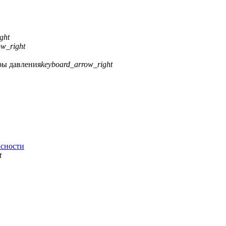
ght
ow_right
ры давления
keyboard_arrow_right
асности
t