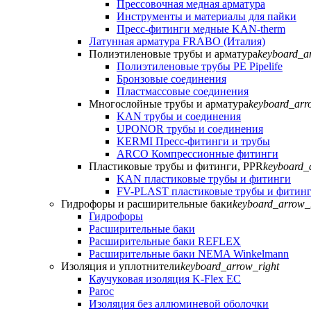
Прессовочная медная арматура
Инструменты и материалы для пайки
Пресс-фитинги медные KAN-therm
Латунная арматура FRABO (Италия)
Полиэтиленовые трубы и арматура
keyboard_a
Полиэтиленовые трубы PE Pipelife
Бронзовые соединения
Пластмассовые соединения
Многослойные трубы и арматура
keyboard_arr
KAN трубы и соединения
UPONOR трубы и соединения
KERMI Пресс-фитинги и трубы
ARCO Компрессионные фитинги
Пластиковые трубы и фитинги, PPR
keyboard_
KAN пластиковые трубы и фитинги
FV-PLAST пластиковые трубы и фитин
Гидрофоры и расширительные баки
keyboard_arrow_
Гидрофоры
Расширительные баки
Расширительные баки REFLEX
Расширительные баки NEMA Winkelmann
Изоляция и уплотнители
keyboard_arrow_right
Каучуковая изоляция K-Flex EC
Paroc
Изоляция без аллюминевой оболочки