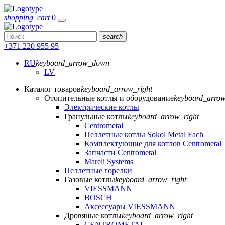
shopping_cart
0
search
+371 220 955 95
RU
keyboard_arrow_down
LV
Каталог товаров
keyboard_arrow_right
Отопительные котлы и оборудование
keyboard_arrow
Электрические котлы
Гранульные котлы
keyboard_arrow_right
Centrometal
Пеллетные котлы Sokol Metal Fach
Комплектующие для котлов Centrometal
Запчасти Centrometal
Mareli Systems
Пеллетные горелки
Газовые котлы
keyboard_arrow_right
VIESSMANN
BOSCH
Аксессуары VIESSMANN
Дровяные котлы
keyboard_arrow_right
CENTROMETAL