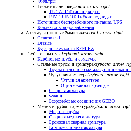
Фильтры
Гибкие шланги
keyboard_arrow_right
TUCAI Гибкие подводки
RIVER INOX Гибкие подводки
Источники бесперебойного питания, UPS
Коллекторы водоснабжения
Аккумуляционные ёмкости
keyboard_arrow_right
Centrometal
Dražice
Буферные емкости REFLEX
Трубы и арматура
keyboard_arrow_right
Карбновые трубы и арматура
Стальные трубы и арматура
keyboard_arrow_rig
Трубы из черного металла, оцинкованны
Чугунная арматура
keyboard_arrow_right
Чугунная арматура
Оцинкованная арматура
Сварная арматура
Фланцы
Безрезьбовые соединения GEBO
Медные трубы и арматура
keyboard_arrow_righ
Медные трубы
Сварная медная арматура
Бронзовая сварная арматура
Компрессионная арматура