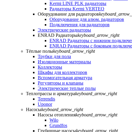
Kermi LINE PLK радиаторы
Радиаторы Kermi VERTEO
Оборудование для радиаторов
keyboard_arrow_
Оборудование для алюм. радиаторов
Подключения для радиаторов
Электрические радиаторы
ENRAD Радиаторы
keyboard_arrow_right
ENRAD Радиаторы с нижним подключе
ENRAD Радиаторы с боковым подключ
Тёплые полы
keyboard_arrow_right
Трубки для пола
Изоляционные материалы
Коллекторы
Шкафы для коллекторов
Вспомогательная арматура
Регуляторы и клапаны
Электрические теплые полы
Теплотрассы и арматура
keyboard_arrow_right
Terrendis
Uponor
Насосы
keyboard_arrow_right
Насосы отопления
keyboard_arrow_right
Wilo
Grundfos
Глубинные насосы
keyboard_arrow_right