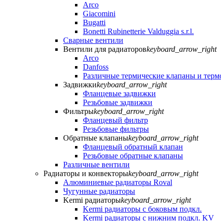
Arco
Giacomini
Bugatti
Bonetti Rubinetterie Valduggia s.r.l.
Сварные вентили
Вентили для радиаторов
keyboard_arrow_right
Arco
Danfoss
Различные термические клапаны и тер
Задвижки
keyboard_arrow_right
Фланцевые задвижки
Резьбовые задвижки
Фильтры
keyboard_arrow_right
Фланцевый фильтр
Резьбовые фильтры
Обратные клапаны
keyboard_arrow_right
Фланцевый обратный клапан
Резьбовые обратные клапаны
Различные вентили
Радиаторы и конвекторы
keyboard_arrow_right
Алюминиевые радиаторы Roval
Чугунные радиаторы
Kermi радиаторы
keyboard_arrow_right
Kermi радиаторы с боковым подкл.
Kermi радиаторы с нижним подкл. KV