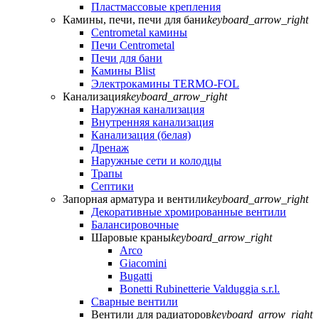
Пластмассовые крепления
Камины, печи, печи для бани
keyboard_arrow_right
Centrometal камины
Печи Centrometal
Печи для бани
Камины Blist
Электрокамины TERMO-FOL
Канализация
keyboard_arrow_right
Наружная канализация
Внутренняя канализация
Канализация (белая)
Дренаж
Наружные сети и колодцы
Трапы
Септики
Запорная арматура и вентили
keyboard_arrow_right
Декоративные хромированные вентили
Балансировочные
Шаровые краны
keyboard_arrow_right
Arco
Giacomini
Bugatti
Bonetti Rubinetterie Valduggia s.r.l.
Сварные вентили
Вентили для радиаторов
keyboard_arrow_right