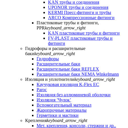
KAN трубы и соединения
UPONOR трубы и соединения
KERMI Пресс-фитинги и трубы
ARCO Компрессионные фитинги
Пластиковые трубы и фитинги,
PPR
keyboard_arrow_right
KAN пластиковые трубы и фитинги
FV-PLAST пластиковые трубы и
фитинги
Гидрофоры и расширительные
баки
keyboard_arrow_right
Гидрофоры
Расширительные баки
Расширительные баки REFLEX
Расширительные баки NEMA Winkelmann
Изоляция и уплотнители
keyboard_arrow_right
Каучуковая изоляция K-Flex EC
Paroc
Изоляция без аллюминевой оболочки
Изоляция ’Чулок’
Вспомогательный материал
Жаропрочные материалы
Герметики и мастики
Крепления
keyboard_arrow_right
Мет. крепления, консоли, стержни и др..