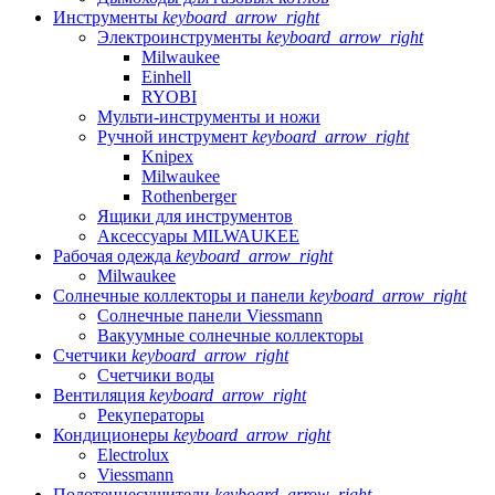
Инструменты
keyboard_arrow_right
Электроинструменты
keyboard_arrow_right
Milwaukee
Einhell
RYOBI
Мульти-инструменты и ножи
Ручной инструмент
keyboard_arrow_right
Knipex
Milwaukee
Rothenberger
Ящики для инструментов
Аксессуары MILWAUKEE
Рабочая одежда
keyboard_arrow_right
Milwaukee
Солнечные коллекторы и панели
keyboard_arrow_right
Солнечные панели Viessmann
Вакуумные солнечные коллекторы
Счетчики
keyboard_arrow_right
Счетчики воды
Вентиляция
keyboard_arrow_right
Рекуператоры
Кондиционеры
keyboard_arrow_right
Electrolux
Viessmann
Полотенцесушители
keyboard_arrow_right