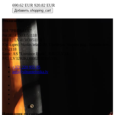
690.62 EUR
920.82 EUR
Добавить
shopping_cart
Реквизиты:
SIA "PROSALE"
Рег.Н.: 41503051118
ННП.: LV41503051118
Юр.адрес: Skolas iela 2-29, Upeslejas, Stopiņu pag., Ropažu nov.,
LV-2118
Банк: AS "Luminor Bank", RIKOLV2X
Р/С: LV32RIKO0002930205308.
+371 220 955 95
info@siltumtehnika.lv
Навигация по сайту