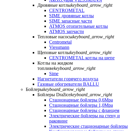
Дровяные котлы
keyboard_arrow_right
CENTROMETAL
SIME дровяные котлы
SIME запасные части
ATMOS отопительные котлы
ATMOS запчасти
Тепловые насосы
keyboard_arrow_right
Centrometal
Viessmann
Щеповые котлы
keyboard_arrow_right
CENTROMETAL котлы на щепе
Котлы на жидком
топливе
keyboard_arrow_right
Sime
Нагнетатели горячего воздуха
Газовые обогреватели BALLU
Бойлеры
keyboard_arrow_right
Бойлеры Dražice
keyboard_arrow_right
Стационарные бойлеры 0,6Mpa
Стационарные бойлеры 1,0Mpa
Стационарные бойлеры с фланцем
Электрические бойлеры на стену и
раковине
Электрические стационарные бойлеры