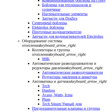
Комбинированные бойлеры на стену
Бойлеры для теплонасосов и
солнечные
Нагревательные элементы
Запчасти для Dražice
Centrometal бойлеры
Elektrolux бойлеры
Проточные водонагреватели
Запчасти для водонагревателей Electrolux
Оборудование системы
отопления
keyboard_arrow_right
Коллекторы и группы
отопления
keyboard_arrow_right
MIK
Автоматические развоздушиватели и
редукторы давления
keyboard_arrow_right
Автоматические развоздушиватели
Редукторы давления и арматура
Автоматика и датчики
keyboard_arrow_right
Tech
Danfoss
Acaso, Watts, Icma
Plum
Tech Sinum Умный дом
Предохранительные клапаны и группы