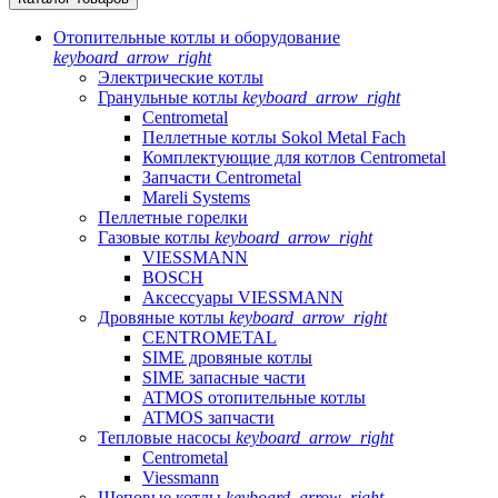
Отопительные котлы и оборудование
keyboard_arrow_right
Электрические котлы
Гранульные котлы
keyboard_arrow_right
Centrometal
Пеллетные котлы Sokol Metal Fach
Комплектующие для котлов Centrometal
Запчасти Centrometal
Mareli Systems
Пеллетные горелки
Газовые котлы
keyboard_arrow_right
VIESSMANN
BOSCH
Аксессуары VIESSMANN
Дровяные котлы
keyboard_arrow_right
CENTROMETAL
SIME дровяные котлы
SIME запасные части
ATMOS отопительные котлы
ATMOS запчасти
Тепловые насосы
keyboard_arrow_right
Centrometal
Viessmann
Щеповые котлы
keyboard_arrow_right