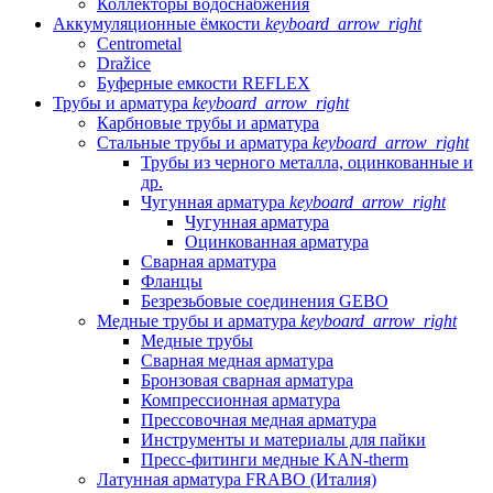
Коллекторы водоснабжения
Аккумуляционные ёмкости
keyboard_arrow_right
Centrometal
Dražice
Буферные емкости REFLEX
Трубы и арматура
keyboard_arrow_right
Карбновые трубы и арматура
Стальные трубы и арматура
keyboard_arrow_right
Трубы из черного металла, оцинкованные и
др.
Чугунная арматура
keyboard_arrow_right
Чугунная арматура
Оцинкованная арматура
Сварная арматура
Фланцы
Безрезьбовые соединения GEBO
Медные трубы и арматура
keyboard_arrow_right
Медные трубы
Сварная медная арматура
Бронзовая сварная арматура
Компрессионная арматура
Прессовочная медная арматура
Инструменты и материалы для пайки
Пресс-фитинги медные KAN-therm
Латунная арматура FRABO (Италия)