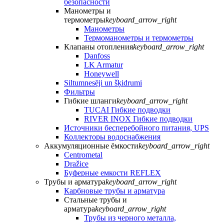
безопасности
Манометры и
термометры
keyboard_arrow_right
Манометры
Термоманометры и термометры
Клапаны отопления
keyboard_arrow_right
Danfoss
LK Armatur
Honeywell
Siltumnesēji un šķidrumi
Фильтры
Гибкие шланги
keyboard_arrow_right
TUCAI Гибкие подводки
RIVER INOX Гибкие подводки
Источники бесперебойного питания, UPS
Коллекторы водоснабжения
Аккумуляционные ёмкости
keyboard_arrow_right
Centrometal
Dražice
Буферные емкости REFLEX
Трубы и арматура
keyboard_arrow_right
Карбновые трубы и арматура
Стальные трубы и
арматура
keyboard_arrow_right
Трубы из черного металла,