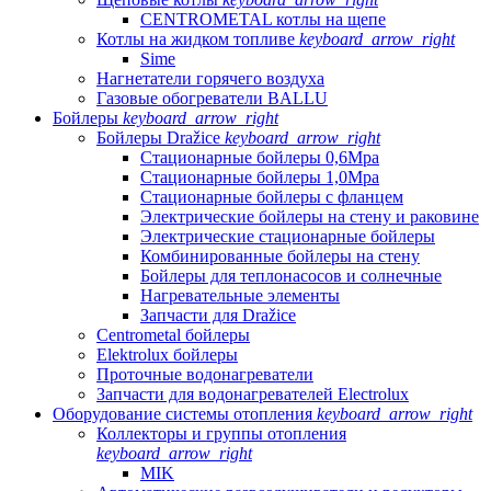
CENTROMETAL котлы на щепе
Котлы на жидком топливе
keyboard_arrow_right
Sime
Нагнетатели горячего воздуха
Газовые обогреватели BALLU
Бойлеры
keyboard_arrow_right
Бойлеры Dražice
keyboard_arrow_right
Стационарные бойлеры 0,6Mpa
Стационарные бойлеры 1,0Mpa
Стационарные бойлеры с фланцем
Электрические бойлеры на стену и раковине
Электрические стационарные бойлеры
Комбинированные бойлеры на стену
Бойлеры для теплонасосов и солнечные
Нагревательные элементы
Запчасти для Dražice
Centrometal бойлеры
Elektrolux бойлеры
Проточные водонагреватели
Запчасти для водонагревателей Electrolux
Оборудование системы отопления
keyboard_arrow_right
Коллекторы и группы отопления
keyboard_arrow_right
MIK