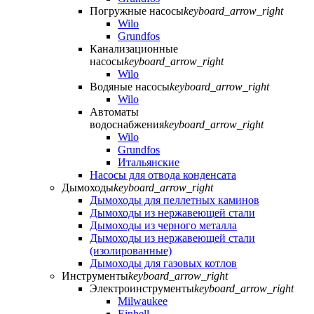
Погружные насосы
keyboard_arrow_right
Wilo
Grundfos
Канализационные
насосы
keyboard_arrow_right
Wilo
Водяные насосы
keyboard_arrow_right
Wilo
Автоматы
водоснабжения
keyboard_arrow_right
Wilo
Grundfos
Итальянские
Насосы для отвода конденсата
Дымоходы
keyboard_arrow_right
Дымоходы для пеллетных каминов
Дымоходы из нержавеющей стали
Дымоходы из черного металла
Дымоходы из нержавеющей стали
(изолированные)
Дымоходы для газовых котлов
Инструменты
keyboard_arrow_right
Электроинструменты
keyboard_arrow_right
Milwaukee
Einhell