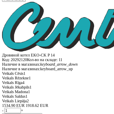
Дровяной котел EKO-CK P 14
Код: 20292120
Кол-во на складе: 11
Наличие в магазинах:
keyboard_arrow_down
Наличие в магазинах:
keyboard_arrow_up
Veikals Cēsis
1
Veikals Rēzekne
1
Veikals Rīga
4
Veikals Jēkabpils
1
Veikals Madona
1
Veikals Saldus
1
Veikals Liepāja
2
1534.90 EUR
1918.62 EUR
-
+