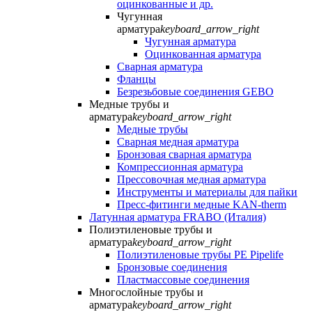
оцинкованные и др.
Чугунная
арматура
keyboard_arrow_right
Чугунная арматура
Оцинкованная арматура
Сварная арматура
Фланцы
Безрезьбовые соединения GEBO
Медные трубы и
арматура
keyboard_arrow_right
Медные трубы
Сварная медная арматура
Бронзовая сварная арматура
Компрессионная арматура
Прессовочная медная арматура
Инструменты и материалы для пайки
Пресс-фитинги медные KAN-therm
Латунная арматура FRABO (Италия)
Полиэтиленовые трубы и
арматура
keyboard_arrow_right
Полиэтиленовые трубы PE Pipelife
Бронзовые соединения
Пластмассовые соединения
Многослойные трубы и
арматура
keyboard_arrow_right