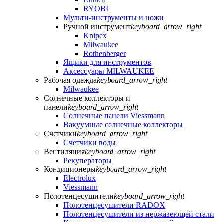
RYOBI
Мульти-инструменты и ножи
Ручной инструмент
keyboard_arrow_right
Knipex
Milwaukee
Rothenberger
Ящики для инструментов
Аксессуары MILWAUKEE
Рабочая одежда
keyboard_arrow_right
Milwaukee
Солнечные коллекторы и
панели
keyboard_arrow_right
Солнечные панели Viessmann
Вакуумные солнечные коллекторы
Счетчики
keyboard_arrow_right
Счетчики воды
Вентиляция
keyboard_arrow_right
Рекуператоры
Кондиционеры
keyboard_arrow_right
Electrolux
Viessmann
Полотенцесушители
keyboard_arrow_right
Полотенцесушители RADOX
Полотенцесушители из нержавеющей стали