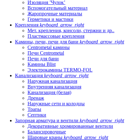
Изоляция ’Чулок’
Вспомогательный материал
Жаропрочные материалы
Герметики и мастики
Крепления
keyboard_arrow_right
Мет. крепления, консоли, стержни и др..
Пластмассовые крепления
Камины, печи, печи для бани
keyboard_arrow_right
Centrometal камины
Печи Centrometal
Печи для бани
Камины Blist
Электрокамины TERMO-FOL
Канализация
keyboard_arrow_right
Наружная канализация
Внутренняя канализация
Канализация (белая)
Дренаж
Наружные сети и колодцы
Трапы
Септики
Запорная арматура и вентили
keyboard_arrow_right
Декоративные хромированные вентили
Балансировочные
Шаровые краны
keyboard_arrow_right