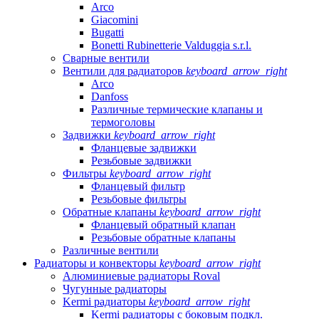
Arco
Giacomini
Bugatti
Bonetti Rubinetterie Valduggia s.r.l.
Сварные вентили
Вентили для радиаторов
keyboard_arrow_right
Arco
Danfoss
Различные термические клапаны и
термоголовы
Задвижки
keyboard_arrow_right
Фланцевые задвижки
Резьбовые задвижки
Фильтры
keyboard_arrow_right
Фланцевый фильтр
Резьбовые фильтры
Обратные клапаны
keyboard_arrow_right
Фланцевый обратный клапан
Резьбовые обратные клапаны
Различные вентили
Радиаторы и конвекторы
keyboard_arrow_right
Алюминиевые радиаторы Roval
Чугунные радиаторы
Kermi радиаторы
keyboard_arrow_right
Kermi радиаторы с боковым подкл.