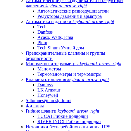
Автоматические развоздушиватели и редукторы
давления
keyboard_arrow_right
Автоматические развоздушиватели
Редукторы давления и арматура
Автоматика и датчики
keyboard_arrow_right
Tech
Danfoss
Acaso, Watts, Icma
Plum
Tech Sinum Умный дом
Предохранительные клапаны и группы
безопасности
Манометры и термометры
keyboard_arrow_right
Манометры
Термоманометры и термометры
Клапаны отопления
keyboard_arrow_right
Danfoss
LK Armatur
Honeywell
Siltumnesēji un šķidrumi
Фильтры
Гибкие шланги
keyboard_arrow_right
TUCAI Гибкие подводки
RIVER INOX Гибкие подводки
Источники бесперебойного питания, UPS