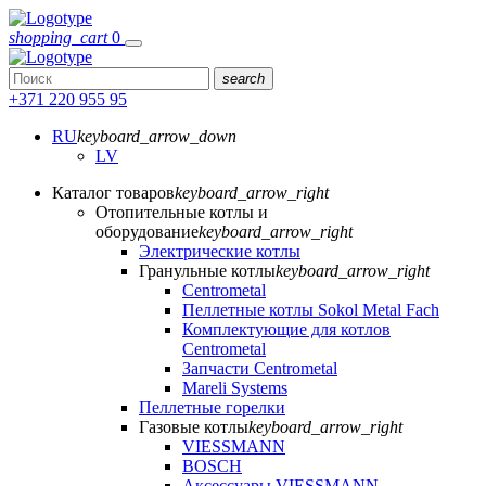
shopping_cart
0
search
+371 220 955 95
RU
keyboard_arrow_down
LV
Каталог товаров
keyboard_arrow_right
Отопительные котлы и
оборудование
keyboard_arrow_right
Электрические котлы
Гранульные котлы
keyboard_arrow_right
Centrometal
Пеллетные котлы Sokol Metal Fach
Комплектующие для котлов
Centrometal
Запчасти Centrometal
Mareli Systems
Пеллетные горелки
Газовые котлы
keyboard_arrow_right
VIESSMANN
BOSCH
Аксессуары VIESSMANN