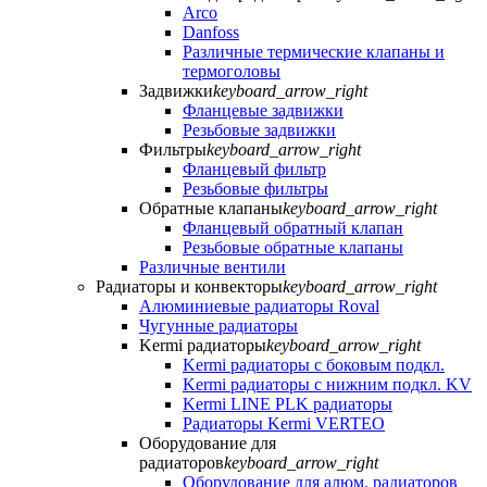
Arco
Danfoss
Различные термические клапаны и
термоголовы
Задвижки
keyboard_arrow_right
Фланцевые задвижки
Резьбовые задвижки
Фильтры
keyboard_arrow_right
Фланцевый фильтр
Резьбовые фильтры
Обратные клапаны
keyboard_arrow_right
Фланцевый обратный клапан
Резьбовые обратные клапаны
Различные вентили
Радиаторы и конвекторы
keyboard_arrow_right
Алюминиевые радиаторы Roval
Чугунные радиаторы
Kermi радиаторы
keyboard_arrow_right
Kermi радиаторы с боковым подкл.
Kermi радиаторы с нижним подкл. KV
Kermi LINE PLK радиаторы
Радиаторы Kermi VERTEO
Оборудование для
радиаторов
keyboard_arrow_right
Оборудование для алюм. радиаторов