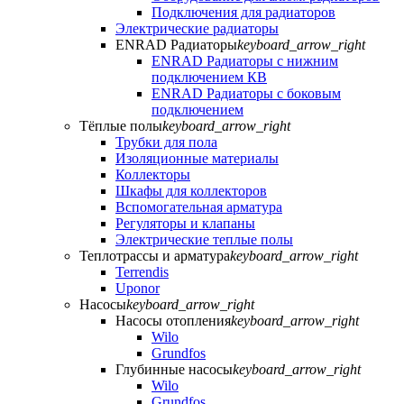
Подключения для радиаторов
Электрические радиаторы
ENRAD Радиаторы
keyboard_arrow_right
ENRAD Радиаторы с нижним
подключением КВ
ENRAD Радиаторы с боковым
подключением
Тёплые полы
keyboard_arrow_right
Трубки для пола
Изоляционные материалы
Коллекторы
Шкафы для коллекторов
Вспомогательная арматура
Регуляторы и клапаны
Электрические теплые полы
Теплотрассы и арматура
keyboard_arrow_right
Terrendis
Uponor
Насосы
keyboard_arrow_right
Насосы отопления
keyboard_arrow_right
Wilo
Grundfos
Глубинные насосы
keyboard_arrow_right
Wilo
Grundfos