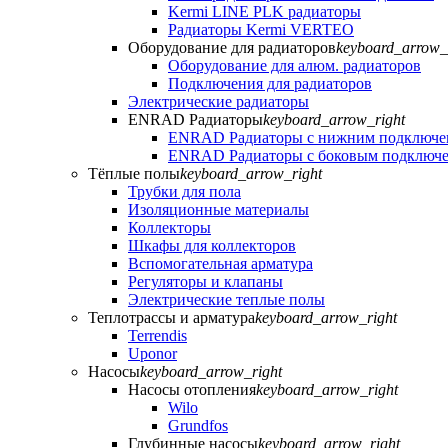
Kermi LINE PLK радиаторы
Радиаторы Kermi VERTEO
Оборудование для радиаторов
keyboard_arrow_
Оборудование для алюм. радиаторов
Подключения для радиаторов
Электрические радиаторы
ENRAD Радиаторы
keyboard_arrow_right
ENRAD Радиаторы с нижним подключе
ENRAD Радиаторы с боковым подключ
Тёплые полы
keyboard_arrow_right
Трубки для пола
Изоляционные материалы
Коллекторы
Шкафы для коллекторов
Вспомогательная арматура
Регуляторы и клапаны
Электрические теплые полы
Теплотрассы и арматура
keyboard_arrow_right
Terrendis
Uponor
Насосы
keyboard_arrow_right
Насосы отопления
keyboard_arrow_right
Wilo
Grundfos
Глубинные насосы
keyboard_arrow_right