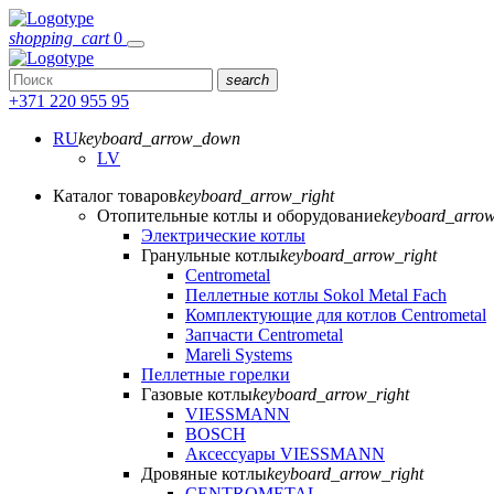
shopping_cart
0
search
+371 220 955 95
RU
keyboard_arrow_down
LV
Каталог товаров
keyboard_arrow_right
Отопительные котлы и оборудование
keyboard_arrow
Электрические котлы
Гранульные котлы
keyboard_arrow_right
Centrometal
Пеллетные котлы Sokol Metal Fach
Комплектующие для котлов Centrometal
Запчасти Centrometal
Mareli Systems
Пеллетные горелки
Газовые котлы
keyboard_arrow_right
VIESSMANN
BOSCH
Аксессуары VIESSMANN
Дровяные котлы
keyboard_arrow_right
CENTROMETAL