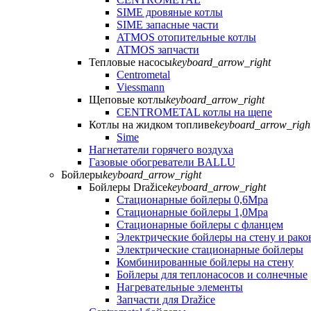
SIME дровяные котлы
SIME запасные части
ATMOS отопительные котлы
ATMOS запчасти
Тепловые насосы
keyboard_arrow_right
Centrometal
Viessmann
Щеповые котлы
keyboard_arrow_right
CENTROMETAL котлы на щепе
Котлы на жидком топливе
keyboard_arrow_righ
Sime
Нагнетатели горячего воздуха
Газовые обогреватели BALLU
Бойлеры
keyboard_arrow_right
Бойлеры Dražice
keyboard_arrow_right
Стационарные бойлеры 0,6Mpa
Стационарные бойлеры 1,0Mpa
Стационарные бойлеры с фланцем
Электрические бойлеры на стену и рако
Электрические стационарные бойлеры
Комбинированные бойлеры на стену
Бойлеры для теплонасосов и солнечные
Нагревательные элементы
Запчасти для Dražice