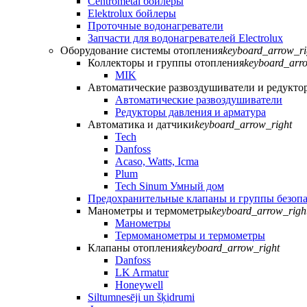
Centrometal бойлеры
Elektrolux бойлеры
Проточные водонагреватели
Запчасти для водонагревателей Electrolux
Оборудование системы отопления
keyboard_arrow_ri
Коллекторы и группы отопления
keyboard_arr
MIK
Автоматические развоздушиватели и редукто
Автоматические развоздушиватели
Редукторы давления и арматура
Автоматика и датчики
keyboard_arrow_right
Tech
Danfoss
Acaso, Watts, Icma
Plum
Tech Sinum Умный дом
Предохранительные клапаны и группы безоп
Манометры и термометры
keyboard_arrow_righ
Манометры
Термоманометры и термометры
Клапаны отопления
keyboard_arrow_right
Danfoss
LK Armatur
Honeywell
Siltumnesēji un šķidrumi