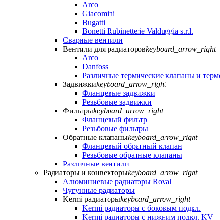
Arco
Giacomini
Bugatti
Bonetti Rubinetterie Valduggia s.r.l.
Сварные вентили
Вентили для радиаторов
keyboard_arrow_right
Arco
Danfoss
Различные термические клапаны и тер
Задвижки
keyboard_arrow_right
Фланцевые задвижки
Резьбовые задвижки
Фильтры
keyboard_arrow_right
Фланцевый фильтр
Резьбовые фильтры
Обратные клапаны
keyboard_arrow_right
Фланцевый обратный клапан
Резьбовые обратные клапаны
Различные вентили
Радиаторы и конвекторы
keyboard_arrow_right
Алюминиевые радиаторы Roval
Чугунные радиаторы
Kermi радиаторы
keyboard_arrow_right
Kermi радиаторы с боковым подкл.
Kermi радиаторы с нижним подкл. KV